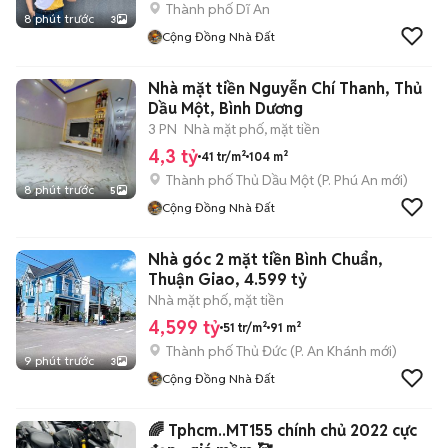
Thành phố Dĩ An
8 phút trước
3
Cộng Đồng Nhà Đất
Nhà mặt tiền Nguyễn Chí Thanh, Thủ
Dầu Một, Bình Dương
3 PN
Nhà mặt phố, mặt tiền
4,3 tỷ
41 tr/m²
104 m²
Thành phố Thủ Dầu Một
(
P. Phú An
mới)
8 phút trước
5
Cộng Đồng Nhà Đất
Nhà góc 2 mặt tiền Bình Chuẩn,
Thuận Giao, 4.599 tỷ
Nhà mặt phố, mặt tiền
4,599 tỷ
51 tr/m²
91 m²
Thành phố Thủ Đức
(
P. An Khánh
mới)
9 phút trước
3
Cộng Đồng Nhà Đất
🌈 Tphcm..MT155 chính chủ 2022 cực