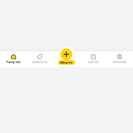
Trang chủ
Quản lý tin
Liên hệ
Tài khoản
Đăng tin
109.000 Bình chọn
Tải ứng dụng Chợ Tốt
Về Chợ Tốt
Quy chế sàn
Chính sách bảo mật
Giải quyết tranh chấp