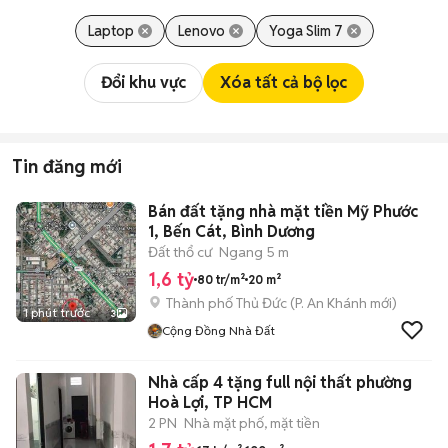
Laptop
Lenovo
Yoga Slim 7
Đổi khu vực
Xóa tất cả bộ lọc
Tin đăng mới
Bán đất tặng nhà mặt tiền Mỹ Phước
1, Bến Cát, Bình Dương
Đất thổ cư
Ngang 5 m
1,6 tỷ
80 tr/m²
20 m²
Thành phố Thủ Đức
(
P. An Khánh
mới)
1 phút trước
3
Cộng Đồng Nhà Đất
Nhà cấp 4 tặng full nội thất phường
Hoà Lợi, TP HCM
2 PN
Nhà mặt phố, mặt tiền