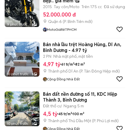
đẹp.. giá mềm 🥰
2015
Tay côn/Moto
Trên 175 cc
Đã sử dụng
52.000.000 đ
Quận 6
(
P. Bình Tiên
mới)
9 phút trước
2
MotoGiáRẻTPHCM
Bán nhà lầu trệt Hoàng Hùng, Dĩ An,
Bình Dương - 4.97 tỷ
2 PN
Nhà mặt phố, mặt tiền
4,97 tỷ
61 tr/m²
82 m²
Thành phố Dĩ An
(
P. Tân Đông Hiệp
mới)
10 phút trước
5
Cộng Đồng Nhà Đất
Bán đất nền đường số 11, KDC Hiệp
Thành 3, Bình Dương
Đất thổ cư
Ngang 5 m
4,5 tỷ
45 tr/m²
100 m²
Thành phố Thủ Dầu Một
(
P. Phú Lợi
mới)
10 phút trước
3
Cộng Đồng Nhà Đất