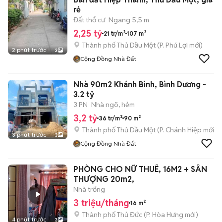
rẻ
Đất thổ cư
Ngang 5,5 m
2,25 tỷ
21 tr/m²
107 m²
Thành phố Thủ Dầu Một
(
P. Phú Lợi
mới)
2 phút trước
3
Cộng Đồng Nhà Đất
Nhà 90m2 Khánh Bình, Bình Dương -
3.2 tỷ
3 PN
Nhà ngõ, hẻm
3,2 tỷ
36 tr/m²
90 m²
Thành phố Thủ Dầu Một
(
P. Chánh Hiệp
mới)
3 phút trước
3
Cộng Đồng Nhà Đất
PHÒNG CHO NỮ THUÊ, 16M2 + SÂN
THƯỢNG 20m2,
Nhà trống
3 triệu/tháng
16 m²
Thành phố Thủ Đức
(
P. Hòa Hưng
mới)
4 phút trước
3