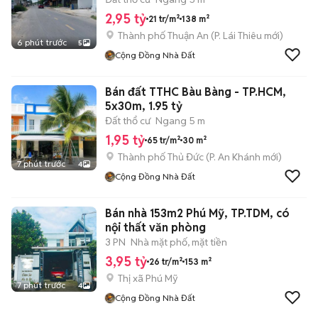
2,95 tỷ
21 tr/m²
138 m²
Thành phố Thuận An
(
P. Lái Thiêu
mới)
6 phút trước
5
Cộng Đồng Nhà Đất
Bán đất TTHC Bàu Bàng - TP.HCM,
5x30m, 1.95 tỷ
Đất thổ cư
Ngang 5 m
1,95 tỷ
65 tr/m²
30 m²
Thành phố Thủ Đức
(
P. An Khánh
mới)
7 phút trước
4
Cộng Đồng Nhà Đất
Bán nhà 153m2 Phú Mỹ, TP.TDM, có
nội thất văn phòng
3 PN
Nhà mặt phố, mặt tiền
3,95 tỷ
26 tr/m²
153 m²
Thị xã Phú Mỹ
7 phút trước
4
Cộng Đồng Nhà Đất