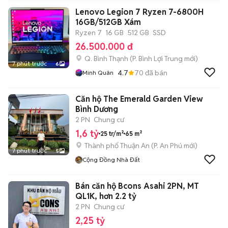
Lenovo Legion 7 Ryzen 7-6800H
16GB/512GB Xám
Ryzen 7
16 GB
512 GB
SSD
26.500.000 đ
Q. Bình Thạnh
(
P. Bình Lợi Trung
mới)
7 phút trước
6
4.7
70
đã bán
Minh Quân
Căn hộ The Emerald Garden View
Bình Dương
2 PN
Chung cư
1,6 tỷ
25 tr/m²
65 m²
Thành phố Thuận An
(
P. An Phú
mới)
7 phút trước
5
Cộng Đồng Nhà Đất
Bán căn hộ Bcons Asahi 2PN, MT
QL1K, hơn 2.2 tỷ
2 PN
Chung cư
2,25 tỷ