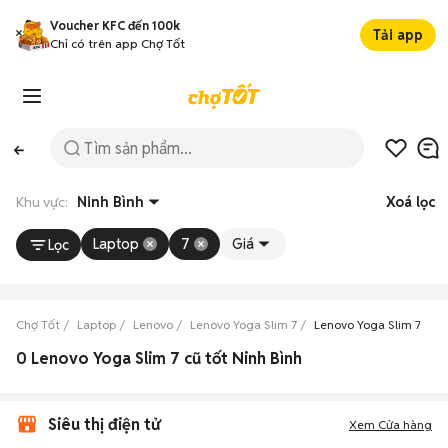
Voucher KFC đến 100k
Tải app
Chỉ có trên app Chợ Tốt
Khu vực:
Ninh Bình
Xoá lọc
Laptop
7
Giá
Lọc
Chợ Tốt
Laptop
Lenovo
Lenovo Yoga Slim 7
Lenovo Yoga Slim 7 Nin
0 Lenovo Yoga Slim 7 cũ tốt Ninh Bình
Siêu thị điện tử
Xem Cửa hàng