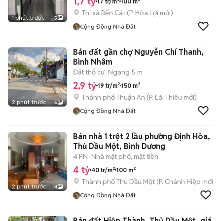
1,7 tỷ
17 tr/m²
100 m²
Thị xã Bến Cát
(
P. Hòa Lợi
mới)
1 phút trước
5
Cộng Đồng Nhà Đất
Bán đất gần chợ Nguyễn Chí Thanh,
Bình Nhâm
Đất thổ cư
Ngang 5 m
2,9 tỷ
19 tr/m²
150 m²
Thành phố Thuận An
(
P. Lái Thiêu
mới)
2 phút trước
5
Cộng Đồng Nhà Đất
Bán nhà 1 trệt 2 lầu phường Định Hòa,
Thủ Dầu Một, Bình Dương
4 PN
Nhà mặt phố, mặt tiền
4 tỷ
40 tr/m²
100 m²
Thành phố Thủ Dầu Một
(
P. Chánh Hiệp
mới)
2 phút trước
4
Cộng Đồng Nhà Đất
Bán đất Hiệp Thành, Thủ Dầu Một, giá