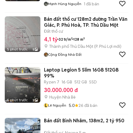
1
đã bán
Mạnh Hùng Nguyễn
Bán đất thổ cư 128m2 đường Trần Văn
Giác, P. Phú Hoà, TP. Thủ Dầu Một
Đất thổ cư
4,1 tỷ
32 tr/m²
128 m²
Thành phố Thủ Dầu Một
(
P. Phú Lợi
mới)
5 phút trước
5
Cộng Đồng Nhà Đất
Laptop Legion 5 Slim 16GB 512GB
99%
Ryzen 7
16 GB
512 GB
SSD
30.000.000 đ
Huyện Nhà Bè
5 phút trước
2
L
5.0
26
đã bán
Lê Nguyễn
Bán đất Bình Nhâm, 138m2, 2 tỷ 950
Đất thổ cư
Ngang 5 m