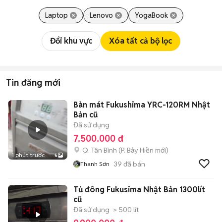
Laptop
Lenovo
YogaBook
Đổi khu vực
Xóa tất cả bộ lọc
Tin đăng mới
Bàn mát Fukushima YRC-120RM Nhật
Bản cũ
Đã sử dụng
7.500.000 đ
Q. Tân Bình
(
P. Bảy Hiền
mới)
1 phút trước
5
39
đã bán
Thanh Sơn
Tủ đông Fukusima Nhật Bản 1300lít
cũ
Đã sử dụng
> 500 lít