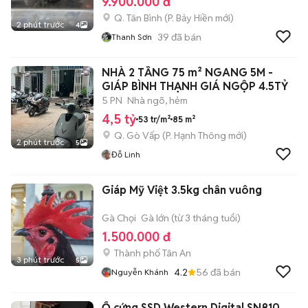
9.900.000 đ
Q. Tân Bình
(
P. Bảy Hiền
mới)
2 phút trước
4
39
đã bán
Thanh Sơn
NHÀ 2 TẦNG 75 m² NGANG 5M -
GIÁP BÌNH THẠNH GIÁ NGỘP 4.5TỶ
5 PN
Nhà ngõ, hẻm
4,5 tỷ
53 tr/m²
85 m²
Q. Gò Vấp
(
P. Hạnh Thông
mới)
2 phút trước
5
Đỗ Linh
Giáp Mỹ Việt 3.5kg chân vuông
Gà Chọi
Gà lớn (từ 3 tháng tuổi)
1.500.000 đ
Thành phố Tân An
3 phút trước
5
4.2
56
đã bán
Nguyễn Khánh
Ổ cứng SSD Western Digital SN810