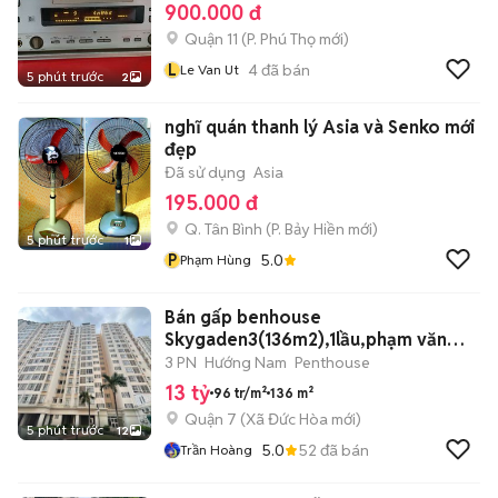
900.000 đ
Quận 11
(
P. Phú Thọ
mới)
L
4
đã bán
Le Van Ut
5 phút trước
2
nghĩ quán thanh lý Asia và Senko mới
đẹp
Đã sử dụng
Asia
195.000 đ
Q. Tân Bình
(
P. Bảy Hiền
mới)
5 phút trước
1
P
5.0
Phạm Hùng
Bán gấp benhouse
Skygaden3(136m2),1lầu,phạm văn
nghị,tân phú,Q7
3 PN
Hướng Nam
Penthouse
13 tỷ
96 tr/m²
136 m²
Quận 7
(
Xã Đức Hòa
mới)
5 phút trước
12
5.0
52
đã bán
Trần Hoàng