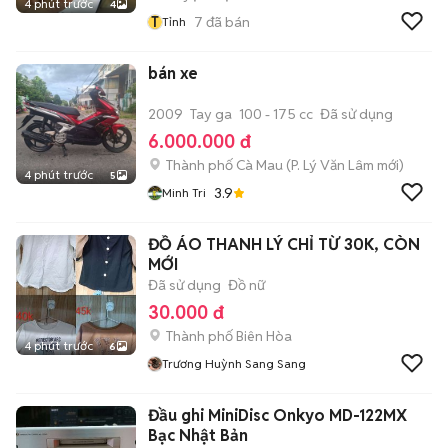
4 phút trước
4
T
7
đã bán
Tỉnh
bán xe
2009
Tay ga
100 - 175 cc
Đã sử dụng
6.000.000 đ
Thành phố Cà Mau
(
P. Lý Văn Lâm
mới)
4 phút trước
5
3.9
Minh Tri
ĐỒ ÁO THANH LÝ CHỈ TỪ 30K, CÒN
MỚI
Đã sử dụng
Đồ nữ
30.000 đ
Thành phố Biên Hòa
4 phút trước
6
Trương Huỳnh Sang Sang
Đầu ghi MiniDisc Onkyo MD-122MX
Bạc Nhật Bản