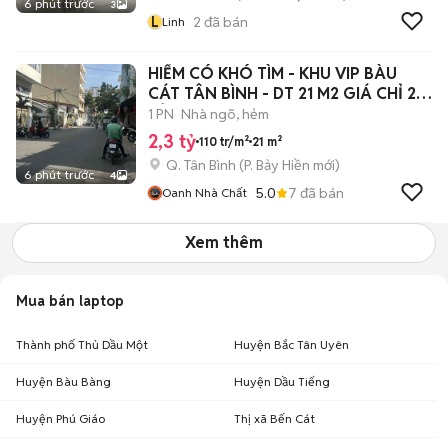
6 phút trước
3
L
2
đã bán
Linh
HIẾM CÓ KHÓ TÌM - KHU VIP BÀU
CÁT TÂN BÌNH - DT 21 M2 GIÁ CHỈ 2,3
TỶ
1 PN
Nhà ngõ, hẻm
2,3 tỷ
110 tr/m²
21 m²
Q. Tân Bình
(
P. Bảy Hiền
mới)
6 phút trước
4
5.0
7
đã bán
Oanh Nhà Chất
Xem thêm
Mua bán laptop
Thành phố Thủ Dầu Một
Huyện Bắc Tân Uyên
Huyện Bàu Bàng
Huyện Dầu Tiếng
Huyện Phú Giáo
Thị xã Bến Cát