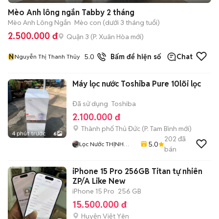
Mèo Anh lông ngắn Tabby 2 tháng
Mèo Anh Lông Ngắn
Mèo con (dưới 3 tháng tuổi)
2.500.000 đ
Quận 3
(
P. Xuân Hòa
mới)
N
5.0
19
đã bán
Bấm để hiện số
Chat
Nguyễn Thị Thanh Thủy
Máy lọc nước Toshiba Pure 10lõi lọc
Đã sử dụng
Toshiba
2.100.000 đ
Thành phố Thủ Đức
(
P. Tam Bình
mới)
4 phút trước
6
202
đã
5.0
Lọc Nước THỊNH
bán
THÀNH
iPhone 15 Pro 256GB Titan tự nhiên
ZP/A Like New
iPhone 15 Pro
256 GB
15.500.000 đ
Huyện Việt Yên