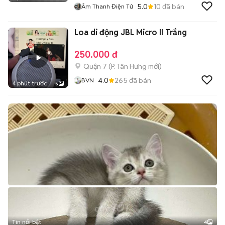
5.0
10
đã bán
Âm Thanh Điện Tử
Loa di động JBL Micro II Trắng
250.000 đ
Quận 7
(
P. Tân Hưng
mới)
4.0
265
đã bán
BVN
4 phút trước
5
Tin nổi bật
4