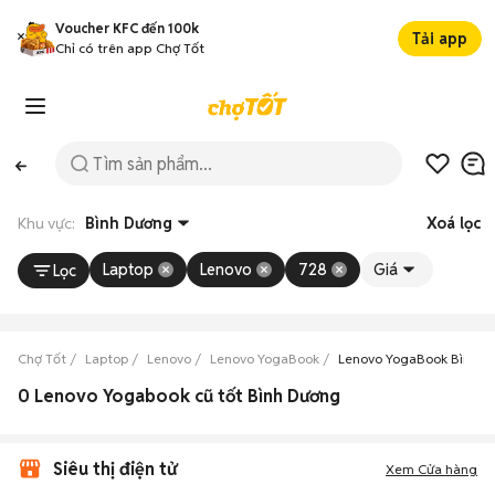
Voucher KFC đến 100k
Tải app
Chỉ có trên app Chợ Tốt
Khu vực:
Bình Dương
Xoá lọc
Laptop
Lenovo
728
Giá
Lọc
Chợ Tốt
Laptop
Lenovo
Lenovo YogaBook
Lenovo YogaBook Bình D
0 Lenovo Yogabook cũ tốt Bình Dương
Siêu thị điện tử
Xem Cửa hàng