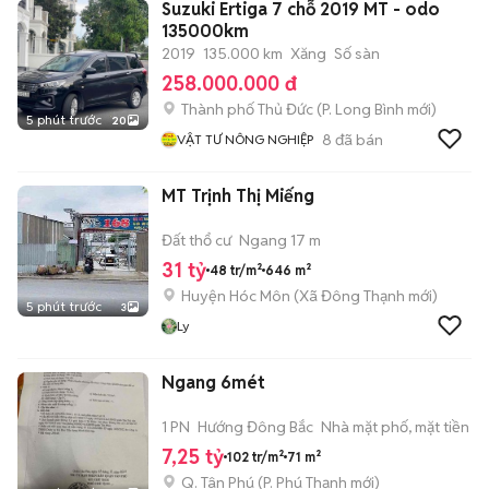
Suzuki Ertiga 7 chỗ 2019 MT - odo
135000km
2019
135.000 km
Xăng
Số sàn
258.000.000 đ
Thành phố Thủ Đức
(
P. Long Bình
mới)
5 phút trước
20
8
đã bán
VẬT TƯ NÔNG NGHIỆP
MT Trịnh Thị Miếng
Đất thổ cư
Ngang 17 m
31 tỷ
48 tr/m²
646 m²
Huyện Hóc Môn
(
Xã Đông Thạnh
mới)
5 phút trước
3
Ly
Ngang 6mét
1 PN
Hướng Đông Bắc
Nhà mặt phố, mặt tiền
7,25 tỷ
102 tr/m²
71 m²
Q. Tân Phú
(
P. Phú Thạnh
mới)