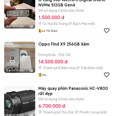
NVMe 512GB Gen4
Đã sử dụng (chưa sửa chữa)
1.500.000 đ
Q. Hai Bà Trưng
(
P. Bạch Mai
mới)
3 phút trước
1
L
Le Thi Đao
Oppo Find X9 256GB Xám
Dòng khác
256 GB
14.500.000 đ
Thành phố Biên Hòa
(
P. Trấn Biên
mới)
3 phút trước
1
T
Thi
Máy quay phim Panasonic HC-V800
rất đẹp
Đã sử dụng (chưa sửa chữa)
6.700.000 đ
Thành phố Thủ Đức
(
P. Phước Long
mới)
3 phút trước
5