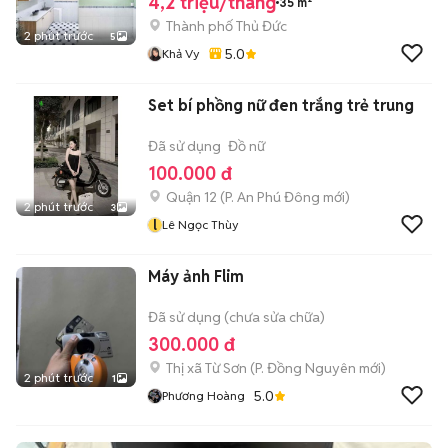
4,2 triệu/tháng
35 m²
Thành phố Thủ Đức
2 phút trước
5
5.0
Khả Vy
Set bí phồng nữ đen trắng trẻ trung
Đã sử dụng
Đồ nữ
100.000 đ
Quận 12
(
P. An Phú Đông
mới)
2 phút trước
3
l
Lê Ngọc Thùy
Máy ảnh Flim
Đã sử dụng (chưa sửa chữa)
300.000 đ
Thị xã Từ Sơn
(
P. Đồng Nguyên
mới)
2 phút trước
1
5.0
Phương Hoàng