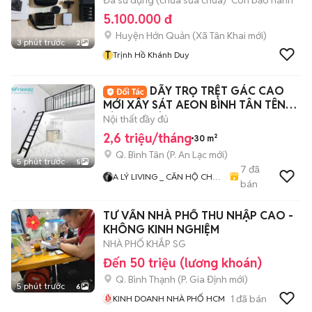
Đã sử dụng (chưa sửa chữa)
Còn bảo hành
5.100.000 đ
Huyện Hớn Quản
(
Xã Tân Khai
mới)
3 phút trước
2
T
Trịnh Hồ Khánh Duy
DÃY TRỌ TRỆT GÁC CAO
MỚI XÂY SÁT AEON BÌNH TÂN TÊN
LỬA MỚI TỈNH LỘ 10
Nội thất đầy đủ
2,6 triệu/tháng
30 m²
Q. Bình Tân
(
P. An Lạc
mới)
5 phút trước
5
7
đã
A LÝ LIVING _ CĂN HỘ CHO
bán
THUÊ TP.HCM - PHÒNG TRỌ
- MBKD - KIOT - CHDV -
TƯ VẤN NHÀ PHỐ THU NHẬP CAO -
CHUNG CƯ - NHÀ Ở
KHÔNG KINH NGHIỆM
NHÀ PHỐ KHẮP SG
Đến 50 triệu (lương khoán)
Q. Bình Thạnh
(
P. Gia Định
mới)
5 phút trước
6
1
đã bán
KINH DOANH NHÀ PHỐ HCM