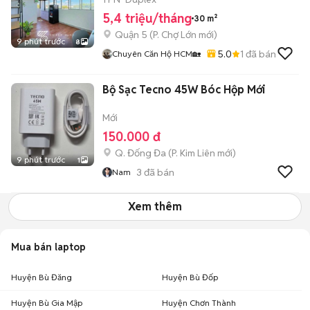
5,4 triệu/tháng
30 m²
Quận 5
(
P. Chợ Lớn
mới)
9 phút trước
8
5.0
1
đã bán
Chuyên Căn Hộ HCM🏡
Bộ Sạc Tecno 45W Bóc Hộp Mới
Mới
150.000 đ
Q. Đống Đa
(
P. Kim Liên
mới)
9 phút trước
1
3
đã bán
Nam
Xem thêm
Mua bán laptop
Huyện Bù Đăng
Huyện Bù Đốp
Huyện Bù Gia Mập
Huyện Chơn Thành