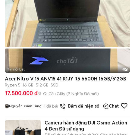
Tin nổi bật
4
Acer Nitro V 15 ANV15 41 R1JY R5 6600H 16GB/512GB
Ryzen 5
16 GB
512 GB
SSD
17.500.000 đ
Q. Cầu Giấy
(
P. Nghĩa Đô
mới)
1
đã bán
Bấm để hiện số
Chat
Nguyễn Xuân Tùng
Camera hành động DJI Osmo Action
4 Đen Đã sử dụng