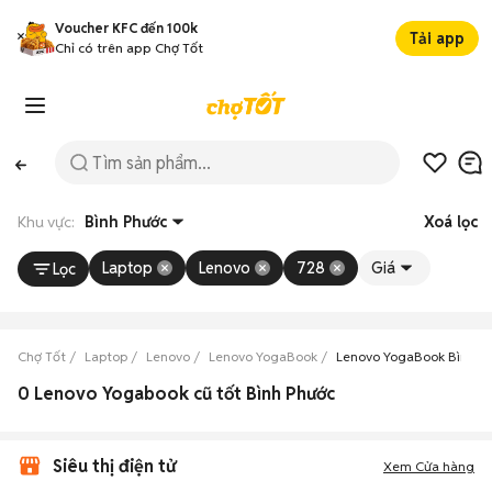
Voucher KFC đến 100k
Tải app
Chỉ có trên app Chợ Tốt
Khu vực:
Bình Phước
Xoá lọc
Laptop
Lenovo
728
Giá
Lọc
Chợ Tốt
Laptop
Lenovo
Lenovo YogaBook
Lenovo YogaBook Bình P
0 Lenovo Yogabook cũ tốt Bình Phước
Siêu thị điện tử
Xem Cửa hàng