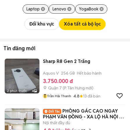
Laptop
Lenovo
YogaBook
Đổi khu vực
Xóa tất cả bộ lọc
Tin đăng mới
Sharp R8 Gen 2 Trắng
Aquos V
256 GB
Hết bảo hành
3.750.000 đ
Quận 7
(
P. Tân Hưng
mới)
2 phút trước
4
T
4.8
13
đã bán
Trần Hải Thanh
PHÒNG GÁC CAO NGAY
PHẠM VĂN ĐỒNG - XA LỘ HÀ NỘI -
ĐẠI HỌC KIẾN TRÚC
Nội thất đầy đủ