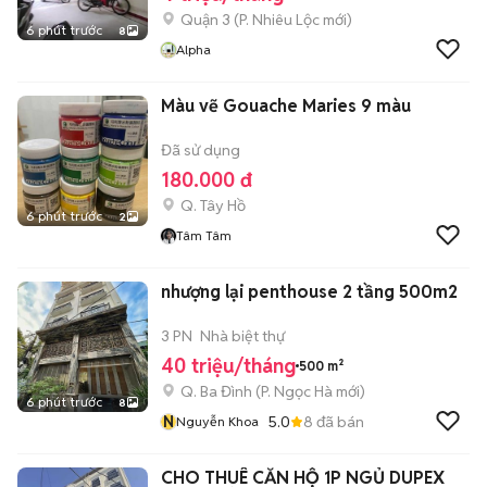
Quận 3
(
P. Nhiêu Lộc
mới)
6 phút trước
8
Alpha
Màu vẽ Gouache Maries 9 màu
Đã sử dụng
180.000 đ
Q. Tây Hồ
6 phút trước
2
Tâm Tâm
nhượng lại penthouse 2 tầng 500m2
3 PN
Nhà biệt thự
40 triệu/tháng
500 m²
Q. Ba Đình
(
P. Ngọc Hà
mới)
6 phút trước
8
N
5.0
8
đã bán
Nguyễn Khoa
CHO THUÊ CĂN HỘ 1P NGỦ DUPEX