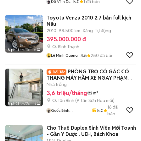
5.0
1
đã bán
Đỗ Vĩnh Du
Toyota Venza 2010 2.7 bản full kịch
Nâu
2010
98.500 km
Xăng
Tự động
395.000.000 đ
Q. Bình Thạnh
8 phút trước
11
L
4.8
280
đã bán
Lê Minh Quang
PHÒNG TRỌ CÓ GÁC CÓ
THANG MÁY HẦM XE NGAY PHẠM
VĂN HAI GIÁ SINH VIÊN
Nhà trống
3,6 triệu/tháng
22 m²
Q. Tân Bình
(
P. Tân Sơn Hòa
mới)
8 phút trước
5
16
đã
5.0
Quốc Bình
bán
Lovanhome
Cho Thuê Duplex Sinh Viên Mới Toanh
- Gần Y Dược , UEH, Bách Khoa
1 PN
Duplex