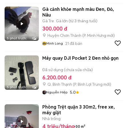
Gà cảnh khỏe mạnh màu Đen, Đỏ,
Nâu
Gà Tre
Gà lớn (từ 3 tháng tuổi)
300.000 đ
Huyện Chơn Thành
(
P. Minh Hưng
mới)
5 phút trước
1
m
21
đã bán
Minh Long
Máy quay DJI Pocket 2 Đen nhỏ gọn
Đã sử dụng (chưa sửa chữa)
6.200.000 đ
Q. Bình Thạnh
(
P. Bình Lợi Trung
mới)
5 phút trước
1
5.0
Nguyễn Hiệp
Phòng Trệt quận 3 30m2, free xe,
máy giặt
Nhà trống
4 triệu/tháng
30 m²