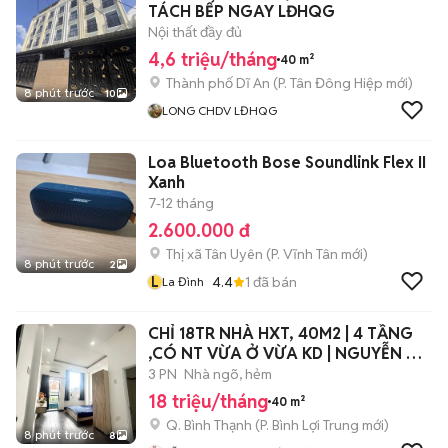
TÁCH BẾP NGAY LĐHQG
Nội thất đầy đủ
4,6 triệu/tháng
40 m²
Thành phố Dĩ An
(
P. Tân Đông Hiệp
mới)
8 phút trước
10
LONG CHDV LĐHQG
Loa Bluetooth Bose Soundlink Flex II
Xanh
7-12 tháng
2.600.000 đ
Thị xã Tân Uyên
(
P. Vĩnh Tân
mới)
8 phút trước
2
L
4.4
1
đã bán
La Đình
CHỈ 18TR NHÀ HXT, 40M2 | 4 TẦNG
,CÓ NT VỪA Ở VỪA KD | NGUYỄN XÍ,
BT.
3 PN
Nhà ngõ, hẻm
18 triệu/tháng
40 m²
Q. Bình Thạnh
(
P. Bình Lợi Trung
mới)
8 phút trước
8