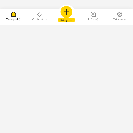
Trang chủ
Quản lý tin
Liên hệ
Tài khoản
Đăng tin
109.000 Bình chọn
Tải ứng dụng Chợ Tốt
Về Chợ Tốt
Quy chế sàn
Chính sách bảo mật
Giải quyết tranh chấp
CÔNG TY TNHH CHỢ TỐT - Người đại diện theo pháp luật:
Nguyễn Trọng Tấn; GPDKKD: 0312120782 do Sở KH & ĐT TP.HCM cấp ngày
11/01/2013;
GPMXH: 185/GP-BTTTT do Bộ Thông tin và Truyền thông
cấp ngày 09/07/2024 - Chịu trách nhiệm
nội dung: Trần Hoàng Ly.
Chính sách sử dụng
Địa chỉ: Tầng 18, Toà nhà UOA, Số 6 đường Tân Trào, Phường Tân Mỹ,
Thành phố Hồ Chí Minh, Việt Nam;