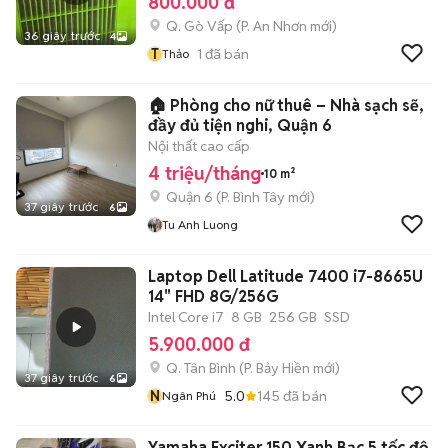
800.000 đ
Q. Gò Vấp
(
P. An Nhơn
mới)
36 giây trước
4
T
1
đã bán
Thảo
🏠 Phòng cho nữ thuê – Nhà sạch sẽ,
đầy đủ tiện nghi, Quận 6
Nội thất cao cấp
4 triệu/tháng
10 m²
Quận 6
(
P. Bình Tây
mới)
37 giây trước
6
Tu Anh Luong
Laptop Dell Latitude 7400 i7-8665U
14" FHD 8G/256G
Intel Core i7
8 GB
256 GB
SSD
5.900.000 đ
Q. Tân Bình
(
P. Bảy Hiền
mới)
37 giây trước
6
N
5.0
145
đã bán
Ngân Phú
Yamaha Exciter 150 Xanh Bạc 5 tốc độ