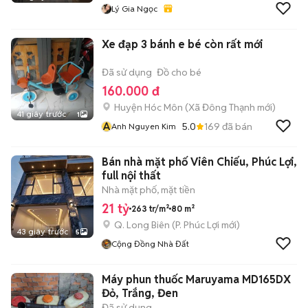
Lý Gia Ngọc
Xe đạp 3 bánh e bé còn rất mới
Đã sử dụng
Đồ cho bé
160.000 đ
Huyện Hóc Môn
(
Xã Đông Thạnh
mới)
41 giây trước
1
A
5.0
169
đã bán
Anh Nguyen Kim
Bán nhà mặt phố Viên Chiếu, Phúc Lợi,
full nội thất
Nhà mặt phố, mặt tiền
21 tỷ
263 tr/m²
80 m²
Q. Long Biên
(
P. Phúc Lợi
mới)
43 giây trước
5
Cộng Đồng Nhà Đất
Máy phun thuốc Maruyama MD165DX
Đỏ, Trắng, Đen
Đã sử dụng