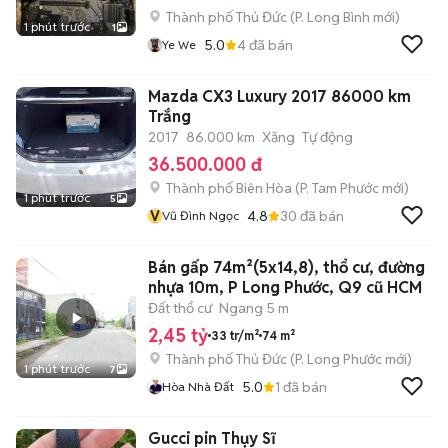
Thành phố Thủ Đức
(
P. Long Bình
mới)
1 phút trước
1
5.0
4
đã bán
Ye We
Mazda CX3 Luxury 2017 86000 km
Trắng
2017
86.000 km
Xăng
Tự động
36.500.000 đ
Thành phố Biên Hòa
(
P. Tam Phước
mới)
1 phút trước
5
V
4.8
30
đã bán
Vũ Đình Ngọc
Bán gấp 74m²(5x14,8), thổ cư, đường
nhựa 10m, P Long Phước, Q9 cũ HCM
Đất thổ cư
Ngang 5 m
2,45 tỷ
33 tr/m²
74 m²
Thành phố Thủ Đức
(
P. Long Phước
mới)
1 phút trước
7
5.0
1
đã bán
Hòa Nhà Đất
Gucci pin Thụy Sĩ