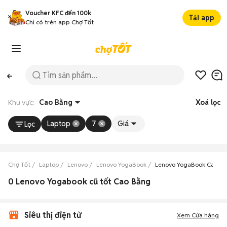
Voucher KFC đến 100k
Tải app
Chỉ có trên app Chợ Tốt
Khu vực:
Cao Bằng
Xoá lọc
Laptop
7
Giá
Lọc
Chợ Tốt
Laptop
Lenovo
Lenovo YogaBook
Lenovo YogaBook Cao B
0 Lenovo Yogabook cũ tốt Cao Bằng
Siêu thị điện tử
Xem Cửa hàng