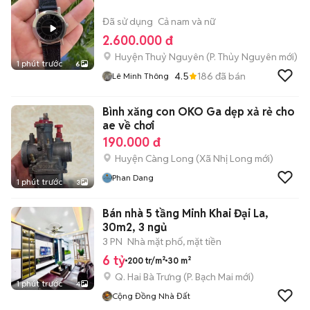
Đã sử dụng
Cả nam và nữ
2.600.000 đ
Huyện Thuỷ Nguyên
(
P. Thủy Nguyên
mới)
1 phút trước
6
4.5
186
đã bán
Lê Minh Thông
Bình xăng con OKO Ga dẹp xả rẻ cho
ae về chơi
190.000 đ
Huyện Càng Long
(
Xã Nhị Long
mới)
Phan Dang
1 phút trước
3
Bán nhà 5 tầng Minh Khai Đại La,
30m2, 3 ngủ
3 PN
Nhà mặt phố, mặt tiền
6 tỷ
200 tr/m²
30 m²
Q. Hai Bà Trưng
(
P. Bạch Mai
mới)
1 phút trước
4
Cộng Đồng Nhà Đất