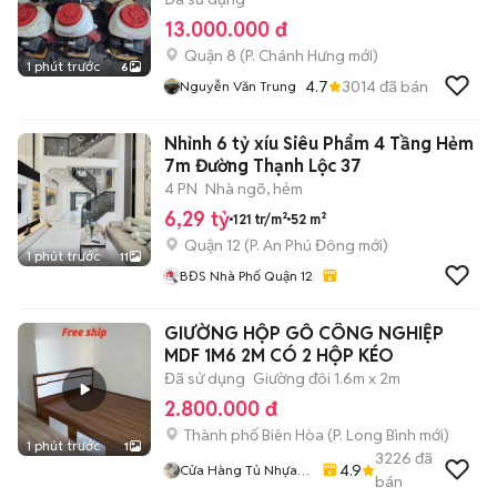
13.000.000 đ
Quận 8
(
P. Chánh Hưng
mới)
1 phút trước
6
4.7
3014
đã bán
Nguyễn Văn Trung
Nhỉnh 6 tỷ xíu Siêu Phẩm 4 Tầng Hẻm
7m Đường Thạnh Lộc 37
4 PN
Nhà ngõ, hẻm
6,29 tỷ
121 tr/m²
52 m²
Quận 12
(
P. An Phú Đông
mới)
1 phút trước
11
BĐS Nhà Phố Quận 12
GIƯỜNG HỘP GỖ CÔNG NGHIỆP
MDF 1M6 2M CÓ 2 HỘP KÉO
Đã sử dụng
Giường đôi 1.6m x 2m
2.800.000 đ
Thành phố Biên Hòa
(
P. Long Bình
mới)
1 phút trước
1
3226
đã
4.9
Cửa Hàng Tủ Nhựa
bán
Đài Loan Hoàng