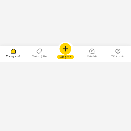
Trang chủ
Quản lý tin
Liên hệ
Tài khoản
Đăng tin
109.000 Bình chọn
Tải ứng dụng Chợ Tốt
Về Chợ Tốt
Quy chế sàn
Chính sách bảo mật
Giải quyết tranh chấp
CÔNG TY TNHH CHỢ TỐT - Người đại diện theo pháp luật: