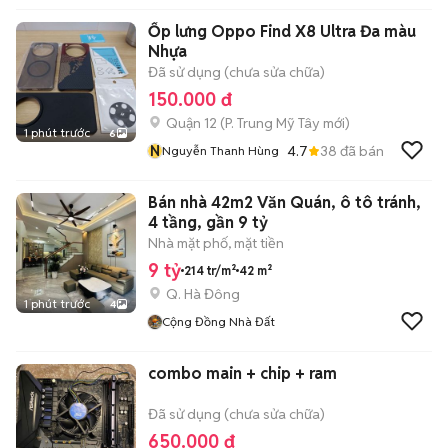
Quân
Ốp lưng Oppo Find X8 Ultra Đa màu
Nhựa
Đã sử dụng (chưa sửa chữa)
150.000 đ
Quận 12
(
P. Trung Mỹ Tây
mới)
1 phút trước
6
N
4.7
38
đã bán
Nguyễn Thanh Hùng
Bán nhà 42m2 Văn Quán, ô tô tránh,
4 tầng, gần 9 tỷ
Nhà mặt phố, mặt tiền
9 tỷ
214 tr/m²
42 m²
Q. Hà Đông
1 phút trước
4
Cộng Đồng Nhà Đất
combo main + chip + ram
Đã sử dụng (chưa sửa chữa)
650.000 đ