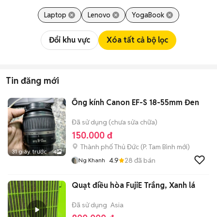
Laptop
Lenovo
YogaBook
Đổi khu vực
Xóa tất cả bộ lọc
Tin đăng mới
Ống kính Canon EF-S 18-55mm Đen
Đã sử dụng (chưa sửa chữa)
150.000 đ
Thành phố Thủ Đức
(
P. Tam Bình
mới)
31 giây trước
4
4.9
28
đã bán
Ng Khanh
Quạt điều hòa FujiE Trắng, Xanh lá
Đã sử dụng
Asia