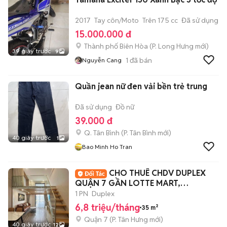
2017
Tay côn/Moto
Trên 175 cc
Đã sử dụng
15.000.000 đ
Thành phố Biên Hòa
(
P. Long Hưng
mới)
39 giây trước
9
1
đã bán
Nguyễn Cang
Quần jean nữ đen vải bền trẻ trung
Đã sử dụng
Đồ nữ
39.000 đ
Q. Tân Bình
(
P. Tân Bình
mới)
40 giây trước
1
Bao Minh Ho Tran
CHO THUÊ CHDV DUPLEX
QUẬN 7 GẦN LOTTE MART,
CRESCENT MALL, Q1,4
1 PN
Duplex
6,8 triệu/tháng
35 m²
Quận 7
(
P. Tân Hưng
mới)
40 giây trước
12