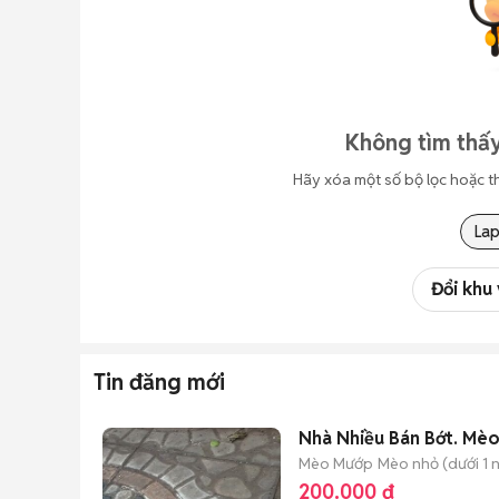
Không tìm thấy
Hãy xóa một số bộ lọc hoặc t
La
Đổi khu
Tin đăng mới
Nhà Nh
Mèo Mướp
Mèo nhỏ (dưới 1 n
200.000 đ