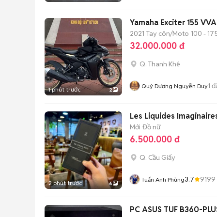
Yamaha Exciter 155 VVA
2021
Tay côn/Moto
100 - 17
32.000.000 đ
Q. Thanh Khê
1
đ
Quý Dương Nguyễn Duy
1 phút trước
2
Les Liquides Imaginair
Mới
Đồ nữ
6.500.000 đ
Q. Cầu Giấy
3.7
9199
Tuấn Anh Phùng
2 phút trước
6
PC ASUS TUF B360-PLU