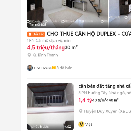
Tin nổi bật
CHO THUÊ CĂN HỘ DUPLEX - C
1 PN
Căn hộ dịch vụ, mini
4,5 triệu/tháng
30 m²
Q. Bình Thạnh
3
đã bán
Hoà House
cần bán đất tăng nhà cấ
3 PN
Hướng Tây
Nhà ngõ, h
1,4 tỷ
10 tr/m²
140 m²
Huyện Duy Xuyên
(
Xã Du
V
Việt
1 phút trước
3