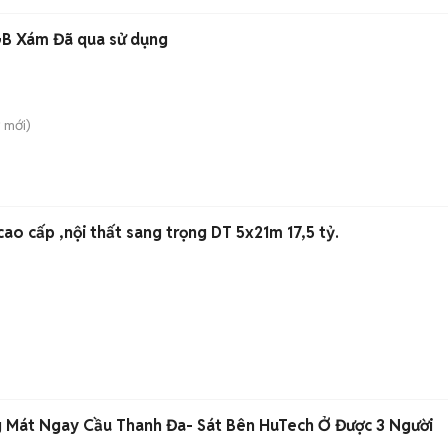
GB Xám Đã qua sử dụng
ỹ
mới)
ao cấp ,nội thất sang trọng DT 5x21m 17,5 tỷ.
 Mát Ngay Cầu Thanh Đa- Sát Bên HuTech Ở Được 3 Người