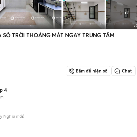
+
2
7
ỬA SỔ TRỜI THOÁNG MÁT NGAY TRUNG TÂM
Bấm để hiện số
Chat
p 4
ẻm
y Nghĩa
mới)