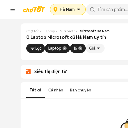
Hà Nam
Chợ Tốt
Laptop
Microsoft
Microsoft Hà Nam
0 Laptop Microsoft cũ Hà Nam uy tín
Lọc
Laptop
16
Giá
Siêu thị điện tử
Tất cả
Cá nhân
Bán chuyên