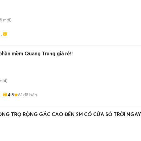
ới
mới)
g
phần mềm Quang Trung giá rẻ‼️
mới)
4.8
61
đã bán
ÒNG TRỌ RỘNG GÁC CAO ĐẾN 2M CÓ CỬA SỔ TRỜI NGAY