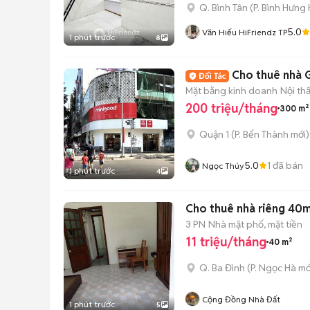
Q. Bình Tân
(
P. Bình Hưng
5.0
Văn Hiếu HiFriendz TP
1 phút trước
8
Cho thuê nhà 
Mặt bằng kinh doanh
Nội th
200 triệu/tháng
300 m²
Quận 1
(
P. Bến Thành
mới)
5.0
1
đã bán
Ngọc Thúy
1 phút trước
4
Cho thuê nhà riêng 40m
3 PN
Nhà mặt phố, mặt tiền
11 triệu/tháng
40 m²
Q. Ba Đình
(
P. Ngọc Hà
mớ
Cộng Đồng Nhà Đất
1 phút trước
5