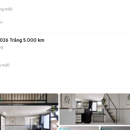
ông
mới)
án
2026 Trắng 5.000 km
ng
a
mới)