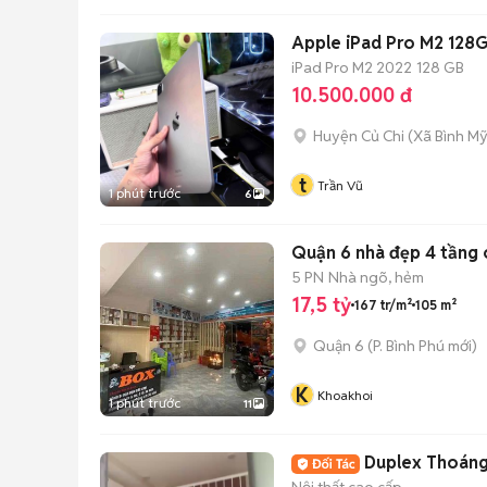
Apple iPad Pro M2 128
iPad Pro M2 2022
128 GB
10.500.000 đ
Huyện Củ Chi
(
Xã Bình M
t
Trần Vũ
1 phút trước
6
Quận 6 nhà đẹp 4 tầng c
5 PN
Nhà ngõ, hẻm
17,5 tỷ
167 tr/m²
105 m²
Quận 6
(
P. Bình Phú
mới)
K
Khoakhoi
1 phút trước
11
Duplex Thoáng
Nội thất cao cấp