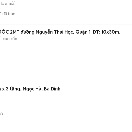
 Hòa
mới)
1
đã bán
GÓC 2MT đường Nguyễn Thái Học, Quận 1. DT: 10x30m.
ất cao cấp
 x 3 tầng, Ngọc Hà, Ba Đình
i)