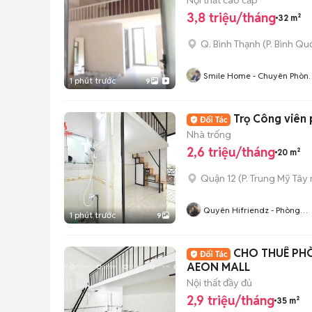
3,8 triệu/tháng
32 m²
Q. Bình Thạnh
(
P. Bình Qu
Smile Home - Chuyên Phòn
1 phút trước
9
Trọ- CHDV Bình Thạnh TP
HCM
Trọ Công viên 
Nhà trống
2,6 triệu/tháng
20 m²
Quận 12
(
P. Trung Mỹ Tây
Quyên Hifriendz - Phòng
1 phút trước
9
Thật Giá Thật
CHO THUÊ PH
AEON MALL
Nội thất đầy đủ
2,9 triệu/tháng
35 m²