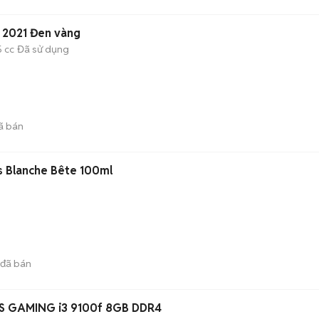
 2021 Đen vàng
5 cc
Đã sử dụng
ã bán
es Blanche Bête 100ml
đã bán
S GAMING i3 9100f 8GB DDR4