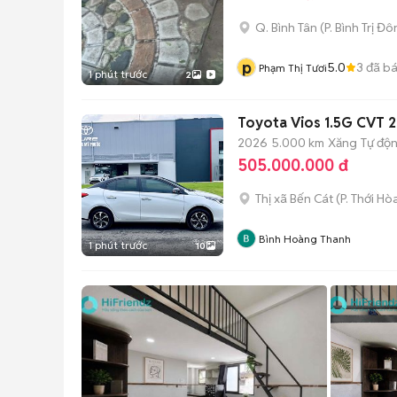
Q. Bình Tân
(
P. Bình Trị Đ
p
5.0
3
đã b
Phạm Thị Tươi
1 phút trước
2
Toyota Vios 1.5G CVT 
2026
5.000 km
Xăng
Tự độ
505.000.000 đ
Thị xã Bến Cát
(
P. Thới Hò
Bình Hoàng Thanh
1 phút trước
10