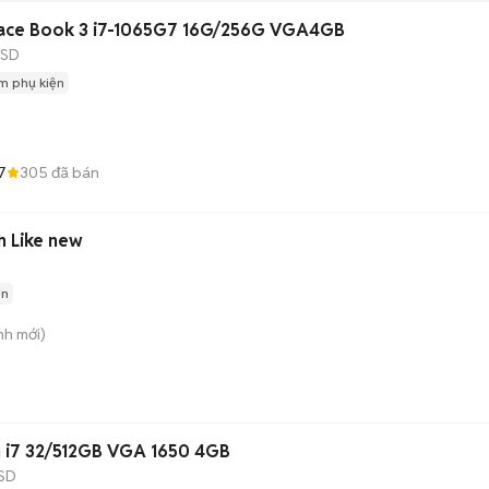
face Book 3 i7-1065G7 16G/256G VGA4GB
SSD
m phụ kiện
7
305
đã bán
ch Like new
ện
nh
mới)
ch i7 32/512GB VGA 1650 4GB
SD