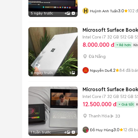
H
3.0
102
đ
Huỳnh Anh Tuấn
5 ngày trước
4
Microsoft Surface Book 
Intel Core i7
32 GB
512 GB
S
8.000.000 đ
Rẻ hơn
Kè
Đà Nẵng
4.2
84
đã bá
Nguyễn Du
6 ngày trước
5
Microsoft Surface Book 3
Intel Core i7
32 GB
512 GB
S
12.500.000 đ
Giá tốt
Thanh Hóa
33
3.0
12
đã b
Đỗ Huy Hùng
1 tuần trước
6