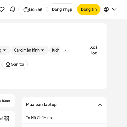
Đăng nhập
Đăng tin
Liên hệ
Xoá
g
Card màn hình
Kích cỡ màn hình
Tình trạng
Đ
lọc
Gần tôi
a hàng
Mua bán laptop
Tp Hồ Chí Minh
ới