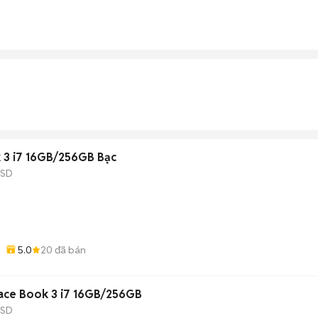
k 3 i7 16GB/256GB Bạc
SSD
5.0
20
đã bán
face Book 3 i7 16GB/256GB
SSD