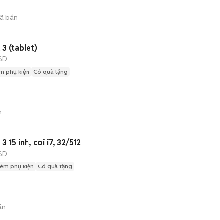
ã bán
3 (tablet)
SD
m phụ kiện
Có quà tặng
n
 15 inh, coi i7, 32/512
SD
Kèm phụ kiện
Có quà tặng
án