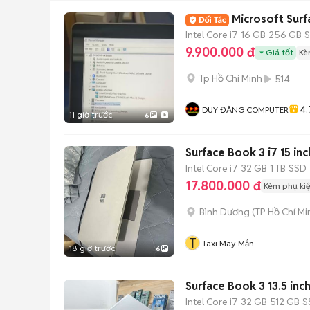
Microsoft Sur
Intel Core i7
16 GB
256 GB
9.900.000 đ
Giá tốt
Kè
Tp Hồ Chí Minh
514
4.
DUY ĐĂNG COMPUTER
11 giờ trước
6
Surface Book 3 i7 15 in
Intel Core i7
32 GB
1 TB
SSD
17.800.000 đ
Kèm phụ ki
Bình Dương
(
TP Hồ Chí Mi
T
Taxi May Mắn
18 giờ trước
6
Surface Book 3 13.5 in
Intel Core i7
32 GB
512 GB
S