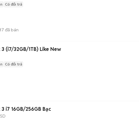
ện
Có đổi trả
37
đã bán
 3 (i7/32GB/1TB) Like New
ện
Có đổi trả
k 3 i7 16GB/256GB Bạc
SSD