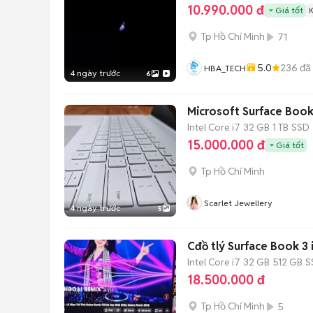
10.990.000 đ
Giá tốt
Tp Hồ Chí Minh
71
5.0
236
đã
HBA_TECH
4 ngày trước
6
Microsoft Surface Book
Intel Core i7
32 GB
1 TB
SSD
15.000.000 đ
Giá tốt
Tp Hồ Chí Minh
Scarlet Jewellery
4 ngày trước
5
Cđồ tlý Surface Book 3 
Intel Core i7
32 GB
512 GB
S
18.500.000 đ
Tp Hồ Chí Minh
5