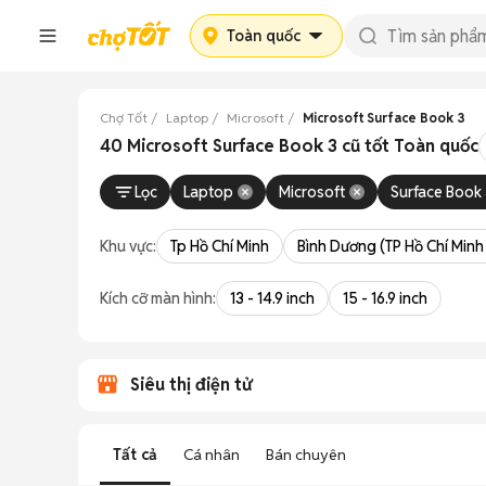
Toàn quốc
Chợ Tốt
Laptop
Microsoft
Microsoft Surface Book 3
40 Microsoft Surface Book 3 cũ tốt Toàn quốc
Lọc
Laptop
Microsoft
Surface Book
Khu vực:
Tp Hồ Chí Minh
Bình Dương (TP Hồ Chí Minh
Kích cỡ màn hình:
13 - 14.9 inch
15 - 16.9 inch
Siêu thị điện tử
Tất cả
Cá nhân
Bán chuyên