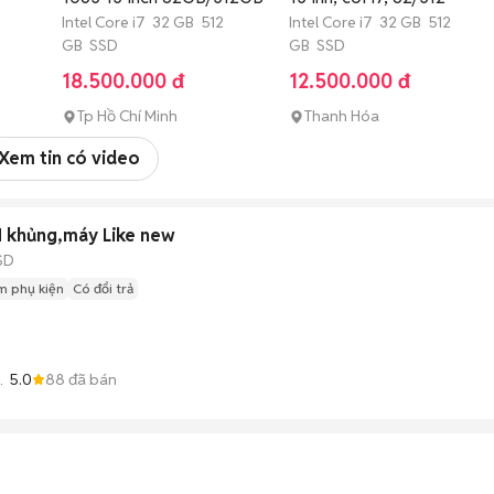
Intel Core i7 32 GB 512
Intel Core i7 32 GB 512
GB SSD
GB SSD
18.500.000 đ
12.500.000 đ
Tp Hồ Chí Minh
Thanh Hóa
Xem tin có video
N khủng,máy Like new
SD
m phụ kiện
Có đổi trả
5.0
88
đã bán