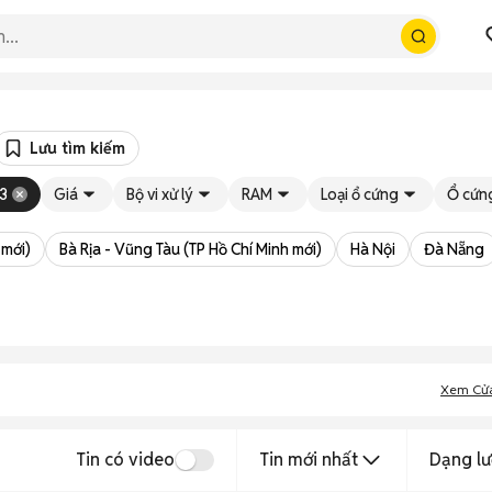
Lưu tìm kiếm
 3
Giá
Bộ vi xử lý
RAM
Loại ổ cứng
Ổ cứn
 mới)
Bà Rịa - Vũng Tàu (TP Hồ Chí Minh mới)
Hà Nội
Đà Nẵng
Xem Cử
Tin có video
Tin mới nhất
Dạng lư