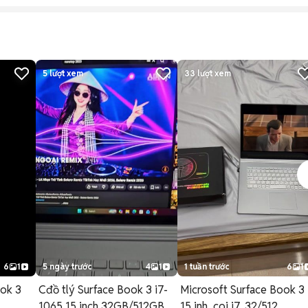
5
lượt xem
33
lượt xem
6
1
5 ngày trước
4
1
1 tuần trước
6
1
ook 3
Cđồ tlý Surface Book 3 i7-
Microsoft Surface Book 3
1065 15 inch 32GB/512GB
15 inh, coi i7, 32/512