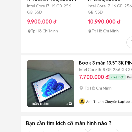
VGA4GB
Intel Core i7 16 GB 256
Intel Core i7 16 GB 256
GB SSD
GB SSD
9.900.000 đ
10.990.000 đ
Tp Hồ Chí Minh
Tp Hồ Chí Minh
Book 3 màn 13.5" 3K PI
Intel Core i5
8 GB
256 GB
S
7.700.000 đ
Rẻ hơn
Kè
Tp Hồ Chí Minh
A
Anh Thanh Chuyên Laptop
1 tuần trước
6
Nhập Khẩu Nhật Mỹ Giá Sỉ
Bạn cần tìm
kích cỡ màn hình
nào ?