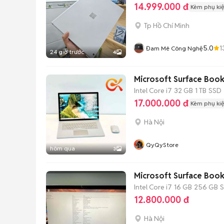
14.999.000 đ
Kèm phụ ki
Tp Hồ Chí Minh
5.0
1
Đam Mê Công Nghệ
24 giờ trước
4
Microsoft Surface Book
Intel Core i7
32 GB
1 TB
SSD
17.000.000 đ
Kèm phụ ki
Hà Nội
QyQyStore
hôm qua
3
Microsoft Surface Boo
Intel Core i7
16 GB
256 GB
12.800.000 đ
Hà Nội