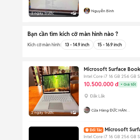
Nguyễn Bình
2 ngày trước
4
Bạn cần tìm
kích cỡ màn hình
nào ?
Kích cỡ màn hình:
13 - 14.9 inch
15 - 16.9 inch
Microsoft Surface Boo
Intel Core i7
16 GB
256 GB
10.500.000 đ
Giá tốt
Đắk Lắk
Cửa Hàng ĐỨC HÂN
2 ngày trước
5
Computer
Microsoft Sur
Intel Core i7
16 GB
256 GB