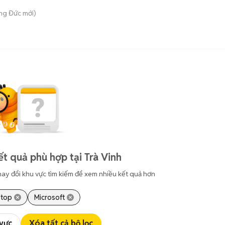
ong Đức
mới)
t quả phù hợp tại Trà Vinh
hay đổi khu vực tìm kiếm để xem nhiều kết quả hơn
ptop
Microsoft
 vực
Xóa tất cả bộ lọc