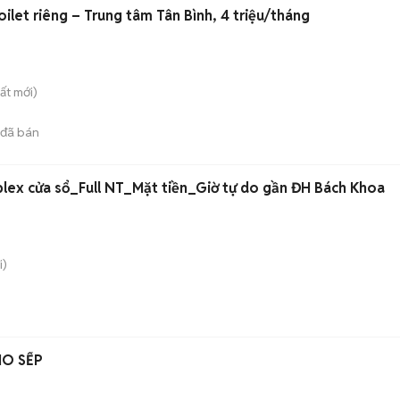
let riêng – Trung tâm Tân Bình, 4 triệu/tháng
ất
mới)
đã bán
lex cửa sổ_Full NT_Mặt tiền_Giờ tự do gần ĐH Bách Khoa
i)
HO SẾP