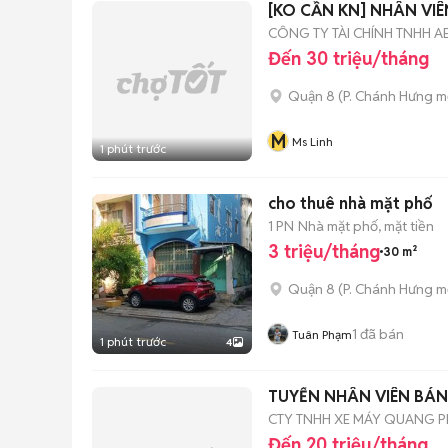
[KO CẦN KN] NHÂN VIÊ
CÔNG TY TÀI CHÍNH TNHH A
Đến 30 triệu/tháng
Quận 8
(
P. Chánh Hưng
mớ
M
Ms Linh
1 phút trước
cho thuê nhà mặt phố
1 PN
Nhà mặt phố, mặt tiền
3 triệu/tháng
30 m²
Quận 8
(
P. Chánh Hưng
mớ
1
đã bán
Tuân Phạm
1 phút trước
4
TUYỂN NHÂN VIÊN BÁN 
CTY TNHH XE MÁY QUANG 
Đến 20 triệu/tháng