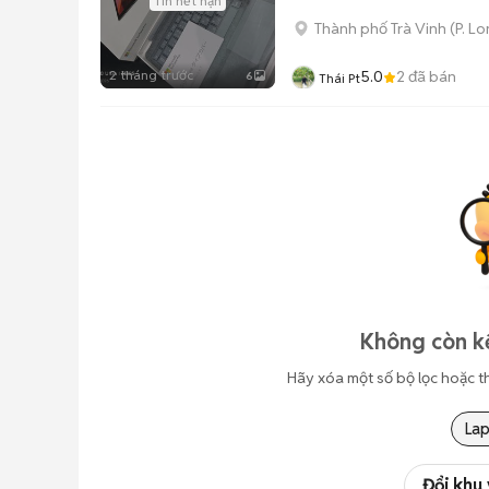
Tin hết hạn
Thành phố Trà Vinh
(
P. L
2 tháng trước
5.0
2
đã bán
6
Thái Pt
Không còn kế
Hãy xóa một số bộ lọc hoặc t
La
Đổi khu