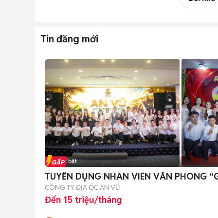
Tin đăng mới
Tin nổi bật
TUYỂN DỤNG NHÂN VIÊN VĂN PHÒNG “G
CÔNG TY ĐỊA ỐC AN VŨ
Đến 15 triệu/tháng