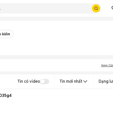
m kiếm
Xem Cử
Tin có video
Tin mới nhất
Dạng lư
n 10 1035g4