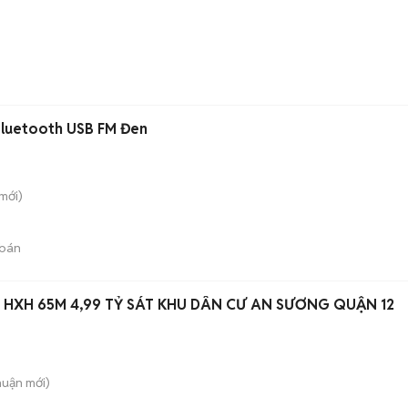
Bluetooth USB FM Đen
mới)
bán
 HXH 65M 4,99 TỶ SÁT KHU DÂN CƯ AN SƯƠNG QUẬN 12
huận
mới)