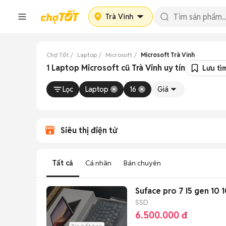
Trà Vinh
Chợ Tốt
Laptop
Microsoft
Microsoft Trà Vinh
1 Laptop Microsoft cũ Trà Vinh uy tín
Lưu tì
Lọc
Laptop
16
Giá
Siêu thị điện tử
Tất cả
Cá nhân
Bán chuyên
Suface pro 7 I5 ge
SSD
6.500.000 đ