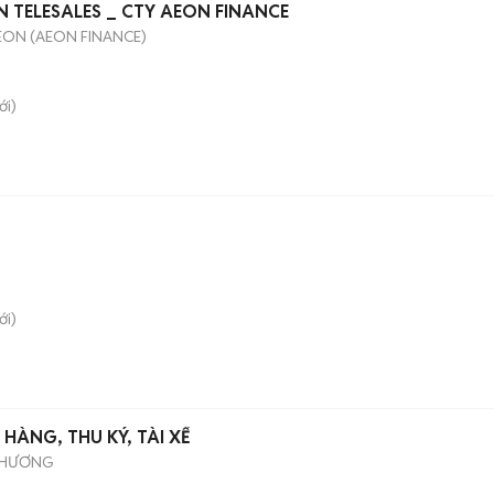
N TELESALES _ CTY AEON FINANCE
EON (AEON FINANCE)
i)
i)
HÀNG, THU KÝ, TÀI XẾ
PHƯƠNG