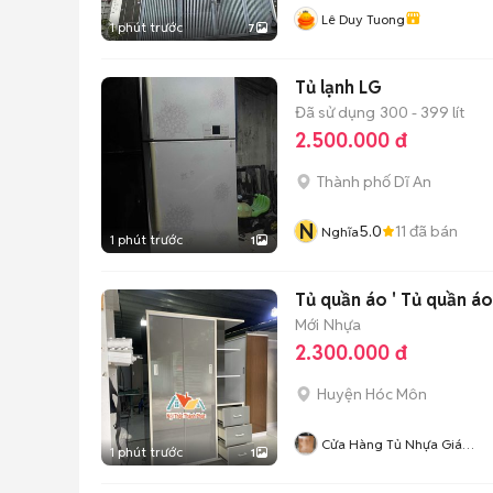
Lê Duy Tuong
1 phút trước
7
Tủ lạnh LG
Đã sử dụng
300 - 399 lít
2.500.000 đ
Thành phố Dĩ An
N
5.0
11
đã bán
Nghĩa
1 phút trước
1
Tủ quần áo ' Tủ quần á
Mới
Nhựa
2.300.000 đ
Huyện Hóc Môn
Cửa Hàng Tủ Nhựa Giá
1 phút trước
1
Xưởng