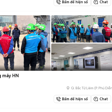
Bấm để hiện số
Chat
ng máy HN
Q. Bắc Từ Liêm
(
P. Phú Diễ
Bấm để hiện số
Chat