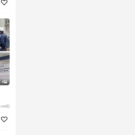
4
n
mới)