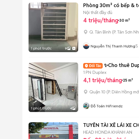
Phòng 30m² có bếp & toi
Nội thất đầy đủ
4 triệu/tháng
30 m²
Q. Tân Bình
(
P. Tân Sơn Nh
5
Nguyễn Thị Thanh Hương
1 phút trước
9
✨Cho thuê Dup
1 PN
Duplex
4,1 triệu/tháng
25 m²
Quận 10
(
P. Diên Hồng
mớ
Đỗ Toán HiFriendz
1 phút trước
4
TUYỂN TÀI XẾ LÁI XE C
HEAD HONDA KHÁNH AN