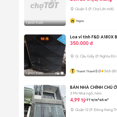
Quận 5
(
P. Chợ Lớn
mới)
n
Ngoc
1 phút trước
Loa vi tính F&D A180X 
350.000 đ
Q. Cầu Giấy
(
P. Nghĩa Đô
T
5.0
368
đã 
Thanh Thanh
1 phút trước
3
BÁN NHÀ CHÍNH CHỦ Ở
3 PN
Nhà ngõ, hẻm
4,99 tỷ
77 tr/m²
65 m²
Quận 12
(
P. Đông Hưng T