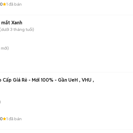
.0
1
đã bán
g mắt Xanh
dưới 3 tháng tuổi)
mới)
o Cấp Giá Rẻ - Mới 100% - Gần UeH , VHU ,
)
.0
1
đã bán