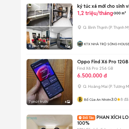
ký túc xá mới cho sinh v
1,2 triệu/tháng
300 m²
Q. Bình Thạnh
(
P. Thạnh M
KTX NHÀ TRỌ SÓNG HOUS
6 phút trước
5
Oppo Find X6 Pro 12GB
Find X6 Pro
256 GB
6.500.000 đ
Q. Hoàng Mai
(
P. Tương M
B
3.0
8
đã
Bố Của An Nhiên
7 phút trước
6
PHAN XÍCH LO
100%