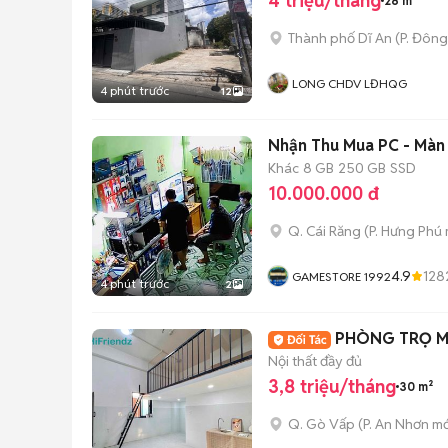
4 triệu/tháng
28 m²
Thành phố Dĩ An
(
P. Đôn
LONG CHDV LĐHQG
4 phút trước
12
Nhận Thu Mua PC - Màn
Khác
8 GB
250 GB
SSD
10.000.000 đ
Q. Cái Răng
(
P. Hưng Phú
4.9
128
GAMESTORE 1992
4 phút trước
2
PHÒNG TRỌ MỚ
Nội thất đầy đủ
3,8 triệu/tháng
30 m²
Q. Gò Vấp
(
P. An Nhơn
mớ