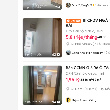
5.0
1
đã bán
Duy Cường
5 phút trước
7
🧧 CHDV NGÃ 
RÃI
1 PN
Căn hộ dịch vụ, mini
5,8 triệu/tháng
40 m²
Q. Phú Nhuận
(
P. Cầu Kiệu
42
đ
Công Khải HiFriendz Pn
5 phút trước
12
Bán CCMN Giá Rẻ Ô Tô Đ
2 PN
Căn hộ dịch vụ, mini
1,95 tỷ
38 tr/m²
52 m²
Q. Nam Từ Liêm
(
P. Đại Mỗ
P
Phạm Thành Công
6 phút trước
7