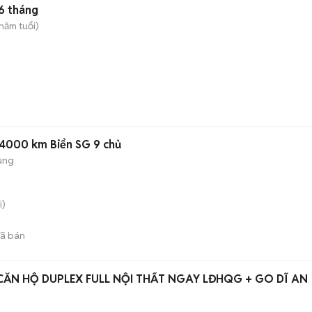
6 tháng
năm tuổi)
24000 km Biển SG 9 chủ
ụng
i)
ã bán
CĂN HỘ DUPLEX FULL NỘI THẤT NGAY LĐHQG + GO DĨ AN