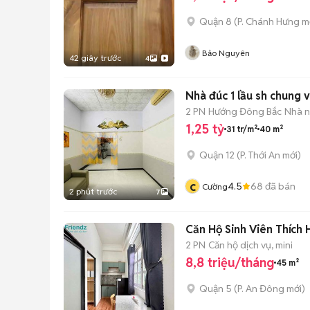
Quận 8
(
P. Chánh Hưng
mớ
Bảo Nguyên
42 giây trước
4
Nhà đúc 1 lầu sh chung 
2 PN
Hướng Đông Bắc
Nhà n
1,25 tỷ
31 tr/m²
40 m²
Quận 12
(
P. Thới An
mới)
c
4.5
68
đã bán
Cường
2 phút trước
7
Căn Hộ Sinh Viên Thích
2 PN
Căn hộ dịch vụ, mini
8,8 triệu/tháng
45 m²
Quận 5
(
P. An Đông
mới)