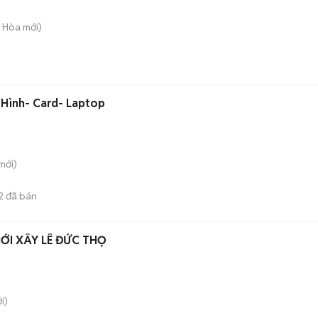
g Hòa
mới)
 Hình- Card- Laptop
mới)
2
đã bán
I XÂY LÊ ĐỨC THỌ
i)