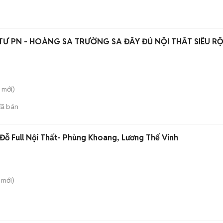
TƯ PN - HOÀNG SA TRƯỜNG SA ĐẦY ĐỦ NỘI THẤT SIÊU R
mới)
ã bán
ỗ Full Nội Thất- Phùng Khoang, Lương Thế Vinh
mới)