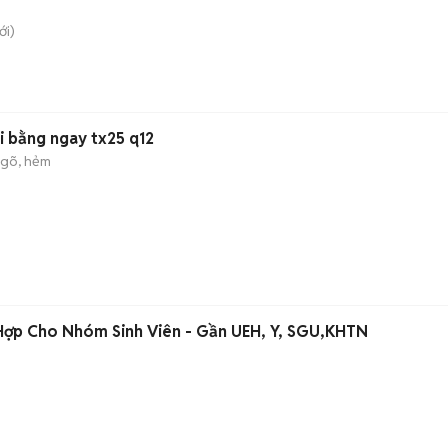
i)
vi bằng ngay tx25 q12
gõ, hẻm
 Hợp Cho Nhóm Sinh Viên - Gần UEH, Y, SGU,KHTN