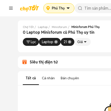
Phú Thọ
Chợ Tốt
Laptop
Minisforum
Minisforum Phú Thọ
0 Laptop Minisforum cũ Phú Thọ uy tín
Lọc
Laptop
21
Giá
Siêu thị điện tử
Tất cả
Cá nhân
Bán chuyên