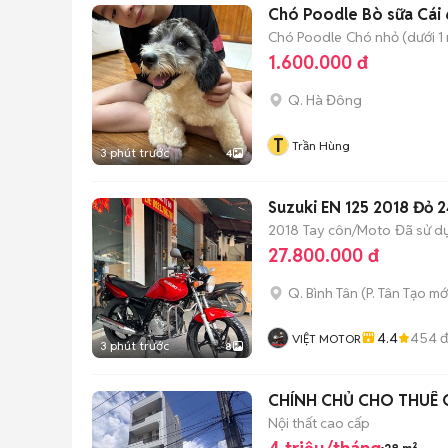
Chó Poodle Bò sữa Cái 
Chó Poodle
Chó nhỏ (dưới 1 
1.600.000 đ
Q. Hà Đông
T
Trần Hùng
3 phút trước
4
Suzuki EN 125 2018 Đỏ 
2018
Tay côn/Moto
Đã sử d
27.800.000 đ
Q. Bình Tân
(
P. Tân Tạo
mớ
4.4
454
đ
VIỆT MOTOR
3 phút trước
8
CHÍNH CHỦ CHO THUÊ 
Nội thất cao cấp