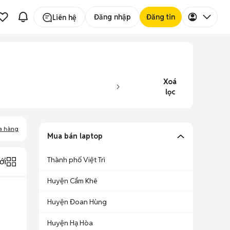
Đăng nhập
Đăng tin
Liên hệ
Xoá
lọc
a hàng
Mua bán laptop
Thành phố Việt Trì
ới
Huyện Cẩm Khê
Huyện Đoan Hùng
Huyện Hạ Hòa