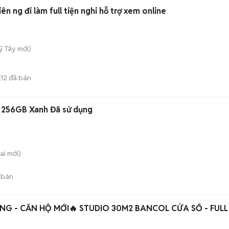
iên ng đi làm full tiện nghi hỗ trợ xem online
ỹ Tây
mới)
12
đã bán
E
 256GB Xanh Đã sử dụng
ai
mới)
 bán
NG - CĂN HỘ MỚI🔥 STUDIO 30M2 BANCOL CỬA SỔ - FULL