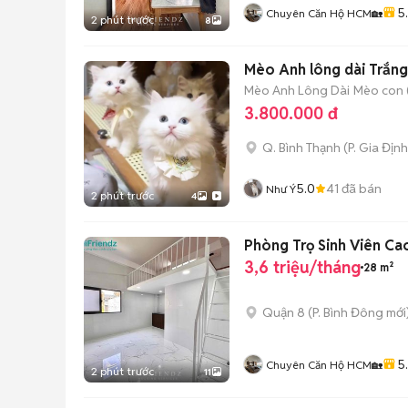
5
Chuyên Căn Hộ HCM🏡
2 phút trước
8
Mèo Anh lông dài Trắn
Mèo Anh Lông Dài
Mèo con (
3.800.000 đ
Q. Bình Thạnh
(
P. Gia Định
5.0
41
đã bán
Như Ý
2 phút trước
4
Phòng Trọ Sinh Viên Ca
3,6 triệu/tháng
28 m²
Quận 8
(
P. Bình Đông
mới
5
Chuyên Căn Hộ HCM🏡
2 phút trước
11