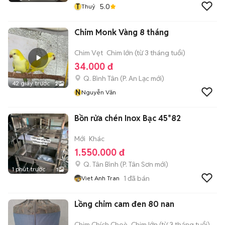
T
5.0
Thuỷ
Chim Monk Vàng 8 tháng
Chim Vẹt
Chim lớn (từ 3 tháng tuổi)
34.000 đ
Q. Bình Tân
(
P. An Lạc
mới)
42 giây trước
2
N
Nguyễn Văn
Bồn rửa chén Inox Bạc 45*82
Mới
Khác
1.550.000 đ
Q. Tân Bình
(
P. Tân Sơn
mới)
1 phút trước
1
1
đã bán
Viet Anh Tran
Lồng chim cam đen 80 nan
Chim Chích Choè
Chim lớn (từ 3 tháng tuổi)