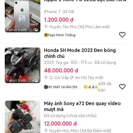
iPhone 7
32 GB
1.200.000 đ
Huyện Tân Phú
(
Xã Phú Lâm
mới)
1 phút trước
1
N
Ngô Minh Thắng
Honda SH Mode 2023 Đen bóng
chính chủ
2023
Tay ga
100 - 175 cc
Đã sử dụng
48.000.000 đ
Q. Gò Vấp
(
P. An Hội Tây
mới)
1 phút trước
6
439
đã
4.4
XE MÁY QUÂN EM
bán
99
Máy ảnh Sony a72 Đen quay video
mượt mà
Đã sử dụng (chưa sửa chữa)
12.000.000 đ
Huyện Hóc Môn
(
Xã Bà Điểm
mới)