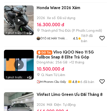
Honda Wave 2026 Xám
2026
Xe số
Đã sử dụng
16.300.000 đ
Thành phố Thủ Đức
(
P. Phước Long
mới)
1 phút trước
6
1169
đã
4.5
ÔTÔ XE MÁY THÁI
bán
HOÀ
Vivo IQOO Neo 11 5G
Fullbox Snap 8 Elite Trả Góp
Dòng khác
256 GB
>12 tháng
10.500.000 đ
Q. Nam Từ Liêm
1 phút trước
6
4.8
6
đã bán
M-Phones Cầu Giấy
VinFast Limo Green Ưu Đãi Tháng 8
2026
Mới
Điện
Tự động