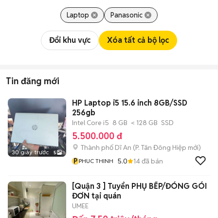
Laptop
Panasonic
Đổi khu vực
Xóa tất cả bộ lọc
Tin đăng mới
HP Laptop i5 15.6 inch 8GB/SSD
256gb
Intel Core i5
8 GB
< 128 GB
SSD
5.500.000 đ
Thành phố Dĩ An
(
P. Tân Đông Hiệp
mới)
30 giây trước
5
P
5.0
14
đã bán
PHUC THINH
[Quận 3 ] Tuyển PHỤ BẾP/ĐÓNG GÓI
ĐƠN tại quán
UMEE