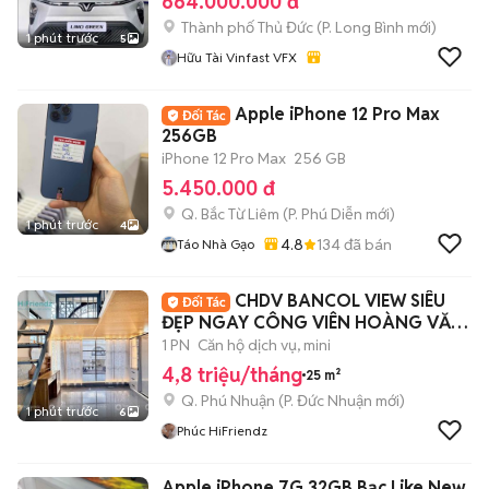
664.000.000 đ
Thành phố Thủ Đức
(
P. Long Bình
mới)
1 phút trước
5
Hữu Tài Vinfast VFX
Apple iPhone 12 Pro Max
256GB
iPhone 12 Pro Max
256 GB
5.450.000 đ
Q. Bắc Từ Liêm
(
P. Phú Diễn
mới)
1 phút trước
4
4.8
134
đã bán
Táo Nhà Gạo
CHDV BANCOL VIEW SIÊU
ĐẸP NGAY CÔNG VIÊN HOÀNG VĂN
THỤ
1 PN
Căn hộ dịch vụ, mini
4,8 triệu/tháng
25 m²
Q. Phú Nhuận
(
P. Đức Nhuận
mới)
1 phút trước
6
Phúc HiFriendz
Apple iPhone 7G 32GB Bạc Like New