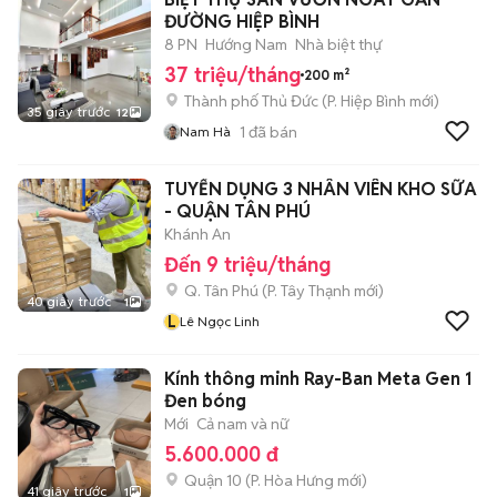
ĐƯỜNG HIỆP BÌNH
8 PN
Hướng Nam
Nhà biệt thự
37 triệu/tháng
200 m²
Thành phố Thủ Đức
(
P. Hiệp Bình
mới)
35 giây trước
12
1
đã bán
Nam Hà
TUYỂN DỤNG 3 NHÂN VIÊN KHO SỮA
- QUẬN TÂN PHÚ
Khánh An
Đến 9 triệu/tháng
Q. Tân Phú
(
P. Tây Thạnh
mới)
40 giây trước
1
L
Lê Ngọc Linh
Kính thông minh Ray-Ban Meta Gen 1
Đen bóng
Mới
Cả nam và nữ
5.600.000 đ
Quận 10
(
P. Hòa Hưng
mới)
41 giây trước
1