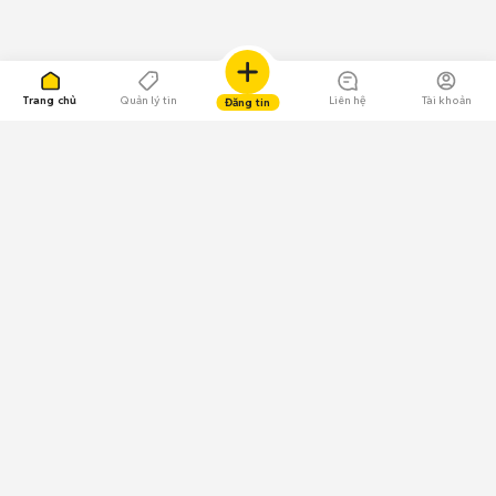
Trang chủ
Quản lý tin
Liên hệ
Tài khoản
Đăng tin
109.000 Bình chọn
Tải ứng dụng Chợ Tốt
Về Chợ Tốt
Quy chế sàn
Chính sách bảo mật
Giải quyết tranh chấp
CÔNG TY TNHH CHỢ TỐT - Người đại diện theo pháp luật:
Nguyễn Trọng Tấn; GPDKKD: 0312120782 do Sở KH & ĐT TP.HCM cấp ngày
11/01/2013;
GPMXH: 185/GP-BTTTT do Bộ Thông tin và Truyền thông
cấp ngày 09/07/2024 - Chịu trách nhiệm
nội dung: Trần Hoàng Ly.
Chính sách sử dụng
Địa chỉ: Tầng 18, Toà nhà UOA, Số 6 đường Tân Trào, Phường Tân Mỹ,