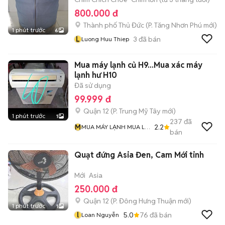
800.000 đ
Thành phố Thủ Đức
(
P. Tăng Nhơn Phú
mới)
1 phút trước
6
L
3
đã bán
Luong Huu Thiep
Mua máy lạnh củ H9...Mua xác máy
lạnh hư H10
Đã sử dụng
99.999 đ
Quận 12
(
P. Trung Mỹ Tây
mới)
1 phút trước
1
237
đã
M
2.2
MUA MÁY LẠNH MUA LƯ
bán
ĐỒNG Và MUA ĐỒ CỔ
Quạt đứng Asia Đen, Cam Mới tinh
Mới
Asia
250.000 đ
Quận 12
(
P. Đông Hưng Thuận
mới)
1 phút trước
1
l
5.0
76
đã bán
Loan Nguyễn