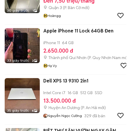
Đến 7,50 triệu/tháng
Quận 3
(
P. Bàn Cờ
mới)
30 giây trước
1
H
Hoàngg
Apple iPhone 11 Lock 64GB Đen
iPhone 11
64 GB
2.650.000 đ
Thành phố Qui Nhơn
(
P. Quy Nhơn Nam
mới)
33 giây trước
2
H
Hạ Vy
Dell XPS 13 9310 2in1
Intel Core i7
16 GB
512 GB
SSD
13.500.000 đ
Huyện An Dương
(
P. An Hải
mới)
35 giây trước
6
329
đã bán
Nguyễn Ngọc Cường
BIỆT THỰ SÂN VƯỜN NGAY GẦN