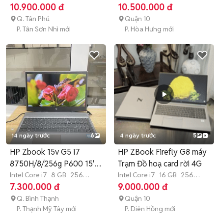
GB
SSD
GB
SSD
10.900.000 đ
10.500.000 đ
Q. Tân Phú
Quận 10
P. Tân Sơn Nhì mới
P. Hòa Hưng mới
14 ngày trước
6
4 ngày trước
5
HP Zbook 15v G5 i7
HP ZBook Firefly G8 máy
8750H/8/256g P600 15'6
Trạm Đồ hoạ card rời 4G
FHD 4h
Intel Core i7
8 GB
256
Intel Core i7
16 GB
256
GB
SSD
GB
SSD
7.300.000 đ
9.000.000 đ
Q. Bình Thạnh
Quận 10
P. Thạnh Mỹ Tây mới
P. Diên Hồng mới