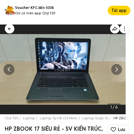
Voucher KFC đến 100k
Tải app
Chỉ có trên app Chợ Tốt
1
/
6
Chợ Tốt
Laptop
Laptop Tp Hồ Chí Minh
Laptop Quận 10
HP ZBOOK 17
HP ZBOOK 17 SIÊU RẺ - SV KIẾN TRÚC,
Lưu