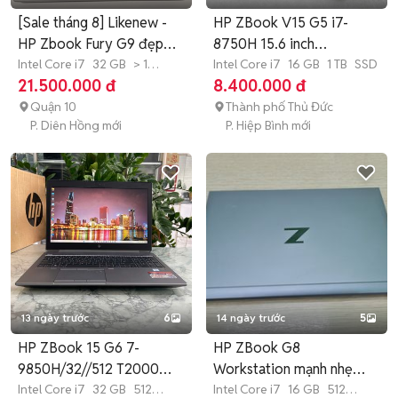
[Sale tháng 8] Likenew -
HP ZBook V15 G5 i7-
HP Zbook Fury G9 đẹp
8750H 15.6 inch
keng
Intel Core i7
32 GB
> 1
16GB/SSD 256GB+
Intel Core i7
16 GB
1 TB
SSD
TB
SSD
21.500.000 đ
8.400.000 đ
Quận 10
Thành phố Thủ Đức
P. Diên Hồng mới
P. Hiệp Bình mới
13 ngày trước
6
14 ngày trước
5
HP ZBook 15 G6 7-
HP ZBook G8
9850H/32//512 T2000
Workstation mạnh nhẹ
Màn:15.6 IPS
Intel Core i7
32 GB
512
bền cho văn phòng
Intel Core i7
16 GB
512