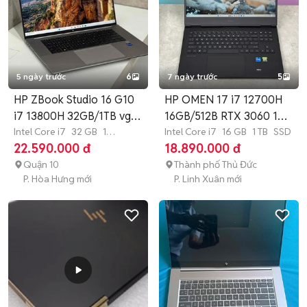
5 ngày trước
6
7 ngày trước
5
HP ZBook Studio 16 G10
HP OMEN 17 i7 12700H
i7 13800H 32GB/1TB vga
16GB/512B RTX 3060 17"
6gb
Intel Core i7
32 GB
1
144hz
Intel Core i7
16 GB
1 TB
SSD
TB
SSD
22.590.000 đ
18.890.000 đ
Quận 10
Thành phố Thủ Đức
P. Hòa Hưng mới
P. Linh Xuân mới