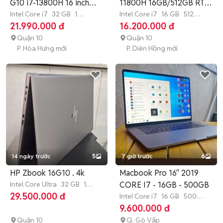
G10 i7-13800H 16 inch
11800H 16GB/512GB RTX
32GB/1TB
Intel Core i7
32 GB
1
A2000
Intel Core i7
16 GB
512
TB
SSD
GB
SSD
21.990.000 đ
16.200.000 đ
Quận 10
Quận 10
P. Hòa Hưng mới
P. Diên Hồng mới
14 ngày trước
5
7 giờ trước
6
HP Zbook 16G10 . 4k
Macbook Pro 16" 2019
Intel Core Ultra
32 GB
1
CORE I7 - 16GB - 500GB
TB
SSD
29.500.000 đ
Intel Core i7
16 GB
500
GB
SSD
9.600.000 đ
Quận 10
Q. Gò Vấp