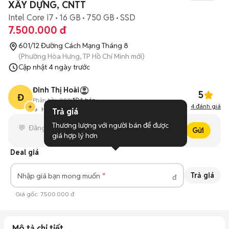
XÂY DỰNG, CNTT
Intel Core i7
16 GB
750 GB
SSD
7.500.000 đ
601/12 Đường Cách Mạng Tháng 8
(Phường Hòa Hưng, TP Hồ Chí Minh mới)
Cập nhật
4 ngày trước
Đinh Thị Hoài
5
Đ
Phản hồi:
88%
1
Đã bán
4
đánh giá
Hoạt động 3 ngày trước
Trả giá
Thương lượng với người bán để được 
Gửi
giá hợp lý hơn
Deal giá
Trả giá
Nhập giá bạn mong muốn
đ
Giá gốc:
7.500.000 đ
Mô tả chi tiết