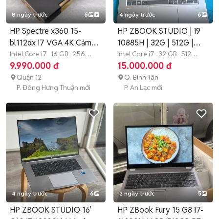
8 ngày trước
6
4 ngày trước
6
HP Spectre x360 15-
HP ZBOOK STUDIO | i9
bl112dx i7 VGA 4K Cảm
10885H | 32G | 512G |
ứng x360
Intel Core i7
16 GB
256
T2000
Intel Core i7
32 GB
512
GB
SSD
GB
SSD
9.990.000 đ
15.000.000 đ
Quận 12
Q. Bình Tân
P. Đông Hưng Thuận mới
P. An Lạc mới
4 ngày trước
6
2 ngày trước
5
HP ZBOOK STUDIO 16’
HP ZBook Fury 15 G8 i7-