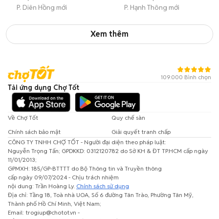
P. Diên Hồng mới
P. Hạnh Thông mới
Xem thêm
109.000 Bình chọn
Tải ứng dụng Chợ Tốt
Về Chợ Tốt
Quy chế sàn
Chính sách bảo mật
Giải quyết tranh chấp
CÔNG TY TNHH CHỢ TỐT - Người đại diện theo pháp luật:
Nguyễn Trọng Tấn; GPDKKD: 0312120782 do Sở KH & ĐT TP.HCM cấp ngày
11/01/2013;
GPMXH: 185/GP-BTTTT do Bộ Thông tin và Truyền thông
cấp ngày 09/07/2024 - Chịu trách nhiệm
nội dung: Trần Hoàng Ly.
Chính sách sử dụng
Địa chỉ: Tầng 18, Toà nhà UOA, Số 6 đường Tân Trào, Phường Tân Mỹ,
Thành phố Hồ Chí Minh, Việt Nam;
Email: trogiup@chotot.vn -