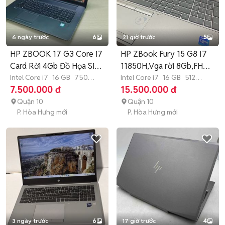
6 ngày trước
6
21 giờ trước
5
HP ZBOOK 17 G3 Core i7
HP ZBook Fury 15 G8 I7
Card Rời 4Gb Đồ Họa Siêu
11850H,Vga rời 8Gb,FHD
Rẻ
Intel Core i7
16 GB
750
đẹp
Intel Core i7
16 GB
512
GB
SSD
GB
SSD
7.500.000 đ
15.500.000 đ
Quận 10
Quận 10
P. Hòa Hưng mới
P. Hòa Hưng mới
3 ngày trước
6
17 giờ trước
4