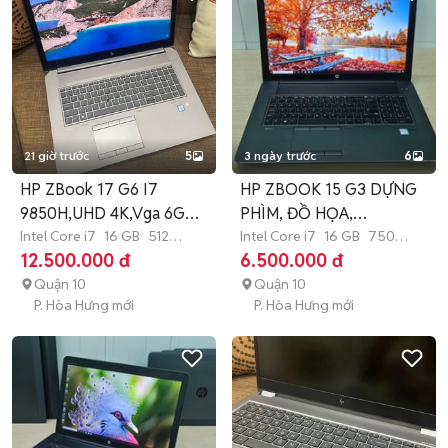
21 giờ trước
5
3 ngày trước
6
HP ZBook 17 G6 I7
HP ZBOOK 15 G3 DỰNG
9850H,UHD 4K,Vga 6G
PHÌM, ĐỒ HỌA,
Nvidia đẹp
Intel Core i7
16 GB
512
YOUTUBER, GAMER
Intel Core i7
16 GB
750
GB
SSD
GB
SSD
12.500.000 đ
6.500.000 đ
Quận 10
Quận 10
P. Hòa Hưng mới
P. Hòa Hưng mới