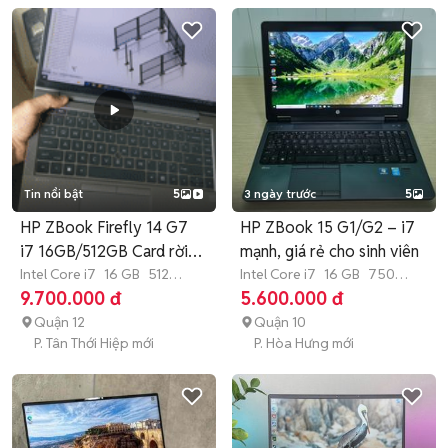
Tin nổi bật
5
3 ngày trước
5
HP ZBook Firefly 14 G7
HP ZBook 15 G1/G2 – i7
i7 16GB/512GB Card rời
mạnh, giá rẻ cho sinh viên
4Gb
Intel Core i7
16 GB
512
Intel Core i7
16 GB
750
GB
SSD
GB
SSD
9.700.000 đ
5.600.000 đ
Quận 12
Quận 10
P. Tân Thới Hiệp mới
P. Hòa Hưng mới