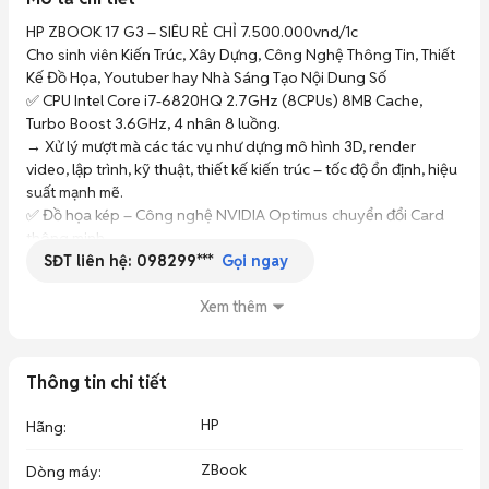
HP ZBOOK 17 G3 – SIÊU RẺ CHỈ 7.500.000vnd/1c

Cho sinh viên Kiến Trúc, Xây Dựng, Công Nghệ Thông Tin, Thiết 
Kế Đồ Họa, Youtuber hay Nhà Sáng Tạo Nội Dung Số

✅ CPU Intel Core i7-6820HQ 2.7GHz (8CPUs) 8MB Cache, 
Turbo Boost 3.6GHz, 4 nhân 8 luồng.

→ Xử lý mượt mà các tác vụ như dựng mô hình 3D, render 
video, lập trình, kỹ thuật, thiết kế kiến trúc – tốc độ ổn định, hiệu 
suất mạnh mẽ.

✅ Đồ họa kép – Công nghệ NVIDIA Optimus chuyển đổi Card 
thông minh

SĐT liên hệ:
098299***
→ Intel HD Graphics 530 tiết kiệm điện năng, mát mẻ khi làm 
Gọi ngay
việc nhẹ.

→ GPU rời chuyên dụng NVIDIA Quadro M3000M – 4GB 
Xem thêm
GDDR5

→ Tối ưu cho AutoCAD, Revit, SolidWorks, Premiere, After 
Effects, Photoshop, Illustrator…

Thông tin chi tiết
✅ RAM 16GB DDR4 (4 khe RAM, nâng tối đa 64GB)

→ Đa nhiệm cực ổn, mở nhiều tab và project cùng lúc vẫn mượt 
HP
Hãng
:
mà.

✅ Ổ kép 256GB SSD + 500GB HDD khởi động Windows, load 
ZBook
Dòng máy
: