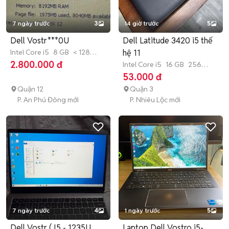
7 ngày trước
3
14 giờ trước
5
Dell Vostr***0U
Dell Latitude 3420 i5 thế
Intel Core i5
8 GB
< 128
hệ 11
GB
SSD
2.800.000 đ
Intel Core i5
16 GB
256
GB
SSD
53.000 đ
Quận 12
Quận 3
P. An Phú Đông mới
P. Nhiêu Lộc mới
7 ngày trước
4
1 ngày trước
5
Dell Vostr ( I5 - 1235U
Laptop Dell Vostro i5-