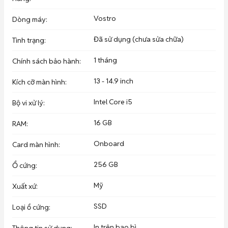
)==> không nghĩ trưa

🏪Đc 178/11 nguyễn kim.F6.q10
Vostro
Dòng máy
:
Đã sử dụng (chưa sửa chữa)
Tình trạng
:
1 tháng
Chính sách bảo hành
:
13 - 14.9 inch
Kích cỡ màn hình
:
Intel Core i5
Bộ vi xử lý
:
16 GB
RAM
:
Onboard
Card màn hình
:
256 GB
Ổ cứng
:
Mỹ
Xuất xứ
:
SSD
Loại ổ cứng
:
In trên bao bì