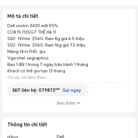
Mô tả chi tiết
Dell vostro 3420 mới 95%

COR I5 1135G7  THẾ Hệ 11

SSD   NVme  256G  Ram 8g giá 6.5 triệu

SSD   NVme  256G  Ram 16g giá 7.5 triệu

Màng 14 in FHD . Ips

Vga intel  xegraphics

Bao 1 đổi 1 trong 7 ngày bảo hành 1 tháng

Khách có thể gia hạn 13 tháng

Có sạc zin kèm theo

Máy ĐÁP ỨNG NHU CẦU SỬ DỤNG VĂN PHÒNG. LƯỚT WEB 
SĐT liên hệ:
079873***
THẢ GA + HỌC ONLINE 

Gọi ngay
loa to rõ. wiffe bắt sóng mạnh. phụ kiện zin theo máy. các cổng 
usb sử dụng bình thường. camera rõ nét tấc cả các chức năng 
Xem thêm
điều sử ok mua bán tại cửa hàng . bao thợ thầy thầy tes thỏa 
mái. bao mọi người sử dụng 7 ngày lỗi 1 đổi 1 🔥 Khách có thể để 
lại tin nhắn zalo để nhân viên tư vấn thêm. 🍀Click vào trang cửa 
Thông tin chi tiết
hàng để xem nhiều sản phẩm phẩm giá rẻ 🔥 

⏩shop mở cửa 8h sáng đến 21h30 tối (Từ thứ 2 đến chủ nhật 
Dell
Hãng
: