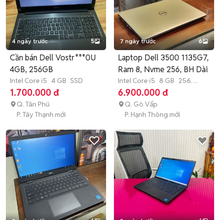
4 ngày trước
5
7 ngày trước
6
Cần bán Dell Vostr***0U
Laptop Dell 3500 1135G7,
4GB, 256GB
Ram 8, Nvme 256, BH Dài
Intel Core i5
4 GB
SSD
Intel Core i5
8 GB
256
GB
SSD
1.700.000 đ
6.900.000 đ
Q. Tân Phú
Q. Gò Vấp
P. Tây Thạnh mới
P. Hạnh Thông mới