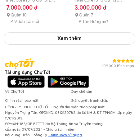
Intel Core i5
8 GB
512
VÀNG ĐỒNG
Intel Core i5
8 GB
128
GB
SSD
GB
HDD
7.000.000 đ
3.000.000 đ
Quận 10
Quận 7
P. Vườn Lài mới
P. Tân Hưng mới
Xem thêm
109.000 Bình chọn
Tải ứng dụng Chợ Tốt
Về Chợ Tốt
Quy chế sàn
Chính sách bảo mật
Giải quyết tranh chấp
CÔNG TY TNHH CHỢ TỐT - Người đại diện theo pháp luật:
Nguyễn Trọng Tấn; GPDKKD: 0312120782 do Sở KH & ĐT TP.HCM cấp ngày
11/01/2013;
GPMXH: 185/GP-BTTTT do Bộ Thông tin và Truyền thông
cấp ngày 09/07/2024 - Chịu trách nhiệm
nội dung: Trần Hoàng Ly.
Chính sách sử dụng