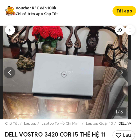
Voucher KFC đến 100k
Tải app
Chỉ có trên app Chợ Tốt
1
/
6
Chợ Tốt
Laptop
Laptop Tp Hồ Chí Minh
Laptop Quận 10
DELL VOSTR
DELL VOSTRO 3420 COR I5 THẾ HỆ 11
Lưu