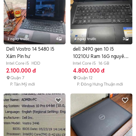
2 ngày trước
4
4 ngày trước
3
Dell Vostro 14 5480 i5
dell 3490 gen 10 i5
Xám Pin hư
10210U Ram 16G nguyên
Intel Core i5
HDD
zin
Intel Core i5
16 GB
2.100.000 đ
4.800.000 đ
Quận 7
Quận 12
P. Tân Mỹ mới
P. Đông Hưng Thuận mới