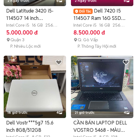
2 ngày trước
6
2 ngày trước
6
Dell Latitude 3420 i5-
Dell 7420 I5
1145G7 14 inch
1145G7 Ram 16G SSD
16GB/256GB
Intel Core i5
16 GB
256
256G Cảm ứng
Intel Core i5
16 GB
256
GB
SSD
GB
SSD
5.000.000 đ
8.500.000 đ
Quận 3
Q. Gò Vấp
P. Nhiêu Lộc mới
P. Thông Tây Hội mới
18 giờ trước
4
21 giờ trước
4
Dell Vostr***5g7 15.6
CẦN BÁN LAPTOP DELL
inch 8GB/512GB
VOSTRO 5468 - MÀU