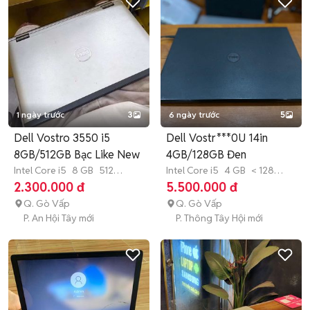
1 ngày trước
3
6 ngày trước
5
Dell Vostro 3550 i5
Dell Vostr***0U 14in
8GB/512GB Bạc Like New
4GB/128GB Đen
Intel Core i5
8 GB
512
Intel Core i5
4 GB
< 128
GB
HDD
GB
SSD
2.300.000 đ
5.500.000 đ
Q. Gò Vấp
Q. Gò Vấp
P. An Hội Tây mới
P. Thông Tây Hội mới