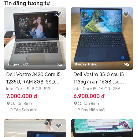
Tin đăng tương tự
2 ngày trước
5
11 ngày trước
6
Dell Vostro 3420 Core i5-
Dell Vostro 3510 cpu i5
1235U, RAM 8GB, SSD
1135g7 ram 16GB ssd
512GB
Intel Core i5
8 GB
512
256GB
Intel Core i5
16 GB
256
GB
SSD
GB
SSD
7.000.000 đ
6.900.000 đ
Q. Tân Bình
Q. Tân Bình
P. Tân Sơn mới
P. Bảy Hiền mới