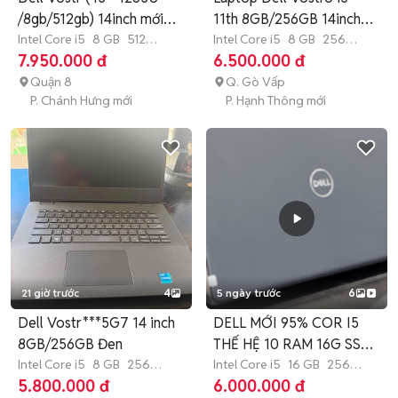
/8gb/512gb) 14inch mới
11th 8GB/256GB 14inch
98%
Intel Core i5
8 GB
512
FHD
Intel Core i5
8 GB
256
GB
SSD
GB
SSD
7.950.000 đ
6.500.000 đ
Quận 8
Q. Gò Vấp
P. Chánh Hưng mới
P. Hạnh Thông mới
21 giờ trước
4
5 ngày trước
6
Dell Vostr***5G7 14 inch
DELL MỚI 95% COR I5
8GB/256GB Đen
THẾ HỆ 10 RAM 16G SSD
Intel Core i5
8 GB
256
256G
Intel Core i5
16 GB
256
GB
SSD
GB
SSD
5.800.000 đ
6.000.000 đ