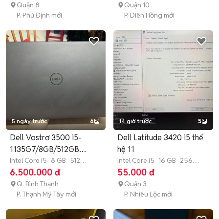
Quận 8
Quận 10
P. Phú Định mới
P. Diên Hồng mới
5 ngày trước
6
14 giờ trước
5
Dell Vostrơ 3500 i5-
Dell Latitude 3420 i5 thế
1135G7/8GB/512GB
hệ 11
Mx330 2GB FHD
Intel Core i5
8 GB
512
Intel Core i5
16 GB
256
GB
SSD
GB
SSD
6.500.000 đ
55.000 đ
Q. Bình Thạnh
Quận 3
P. Thạnh Mỹ Tây mới
P. Nhiêu Lộc mới