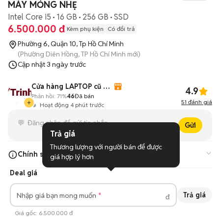
MÁY MỎNG NHẸ
Intel Core i5
16 GB
256 GB
SSD
6.500.000 đ
Kèm phụ kiện
Có đổi trả
Phường 6, Quận 10, Tp Hồ Chí Minh
(Phường Diên Hồng, TP Hồ Chí Minh mới)
Cập nhật
3 ngày trước
Cửa hàng LAPTOP cũ giá rẻ
4.9
Phản hồi:
71%
46
Đã bán
51
đánh giá
Hoạt động 4 phút trước
Gửi
Trả giá
Thương lượng với người bán để được 
Chính sách cửa hàng
giá hợp lý hơn
Deal giá
Bảo hành 1 tháng phần cứng
Đổi trả hàng 1 đổi 1 trong 7 ngày
Trả giá
Nhập giá bạn mong muốn
đ
GIÁ RẺ TỐT NHẤT KHI ĐẾN VỚI KHÁCH HÀNG
Giá gốc:
6.500.000 đ