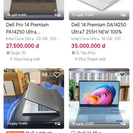
18 giờ trước
6
5 ngày trước
5
Dell Pro 14 Premium
Dell 14 Premium DA14250
PA14250 Ultra
Ultra7 255H NEW 100%
7/32GB/512GB
Intel Core Ultra
32 GB
512
Intel Core Ultra
16 GB
512
GB
SSD
GB
SSD
27.500.000 đ
35.000.000 đ
Quận 10
Q. Tân Phú
P. Hòa Hưng mới
P. Phú Thạnh mới
1 ngày trước
6
8 ngày trước
4