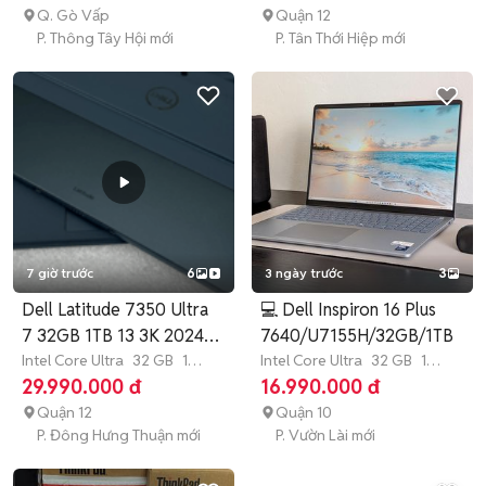
Q. Gò Vấp
Quận 12
P. Thông Tây Hội mới
P. Tân Thới Hiệp mới
7 giờ trước
6
3 ngày trước
3
Dell Latitude 7350 Ultra
💻 Dell Inspiron 16 Plus
7 32GB 1TB 13 3K 2024
7640/U7155H/32GB/1TB
USA
Intel Core Ultra
32 GB
1
Intel Core Ultra
32 GB
1
TB
SSD
TB
SSD
29.990.000 đ
16.990.000 đ
Quận 12
Quận 10
P. Đông Hưng Thuận mới
P. Vườn Lài mới