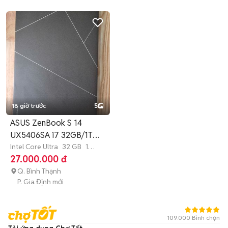
18 giờ trước
5
ASUS ZenBook S 14
UX5406SA i7 32GB/1TB
98% new
Intel Core Ultra
32 GB
1
TB
SSD
27.000.000 đ
Q. Bình Thạnh
P. Gia Định mới
109.000 Bình chọn