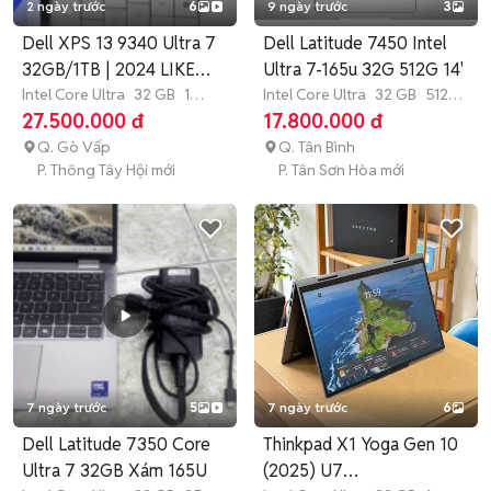
2 ngày trước
6
9 ngày trước
3
Dell XPS 13 9340 Ultra 7
Dell Latitude 7450 Intel
32GB/1TB | 2024 LIKE
Ultra 7-165u 32G 512G 14'
NEW
Intel Core Ultra
32 GB
1
Intel Core Ultra
32 GB
512
TB
SSD
GB
SSD
27.500.000 đ
17.800.000 đ
Q. Gò Vấp
Q. Tân Bình
P. Thông Tây Hội mới
P. Tân Sơn Hòa mới
7 ngày trước
5
7 ngày trước
6
Dell Latitude 7350 Core
Thinkpad X1 Yoga Gen 10
Ultra 7 32GB Xám 165U
(2025) U7