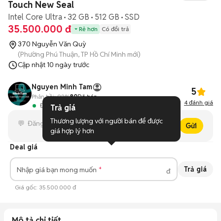
Touch New Seal
Intel Core Ultra
32 GB
512 GB
SSD
35.500.000 đ
Rẻ hơn
Có đổi trả
370 Nguyễn Văn Quỳ
(Phường Phú Thuận, TP Hồ Chí Minh mới)
Cập nhật
10 ngày trước
Nguyen Minh Tam
5
Phản hồi:
92%
80
Đã bán
4
đánh giá
Đang hoạt động
Trả giá
Thương lượng với người bán để được 
Gửi
giá hợp lý hơn
Deal giá
Trả giá
Nhập giá bạn mong muốn
đ
Giá gốc:
35.500.000 đ
Mô tả chi tiết