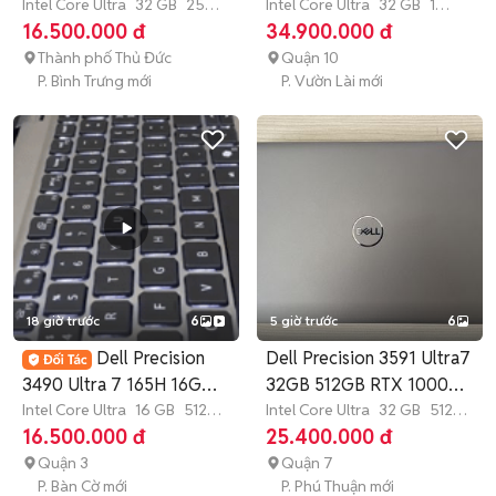
Intel Core Ultra
32 GB
256
265u/32GB/1TB
Intel Core Ultra
32 GB
1
GB
SSD
TB
SSD
16.500.000 đ
34.900.000 đ
Thành phố Thủ Đức
Quận 10
P. Bình Trưng mới
P. Vườn Lài mới
18 giờ trước
6
5 giờ trước
6
Dell Precision
Dell Precision 3591 Ultra7
3490 Ultra 7 165H 16G
32GB 512GB RTX 1000
512G 14"FHDUS
Intel Core Ultra
16 GB
512
Ada
Intel Core Ultra
32 GB
512
GB
SSD
GB
SSD
16.500.000 đ
25.400.000 đ
Quận 3
Quận 7
P. Bàn Cờ mới
P. Phú Thuận mới