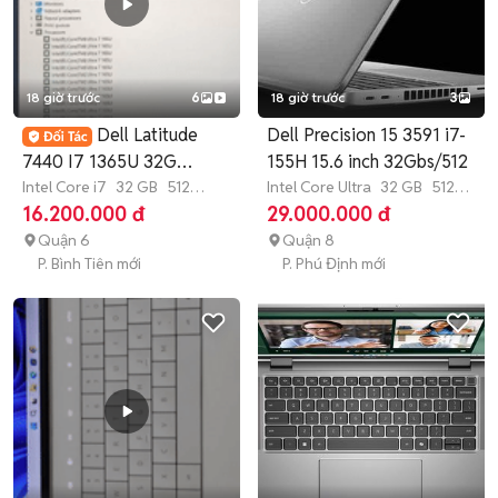
18 giờ trước
6
18 giờ trước
3
Dell Latitude
Dell Precision 15 3591 i7-
7440 I7 1365U 32G
155H 15.6 inch 32Gbs/512
512GB 14"FHD+ 99%
Intel Core i7
32 GB
512
Intel Core Ultra
32 GB
512
GB
SSD
GB
SSD
16.200.000 đ
29.000.000 đ
Quận 6
Quận 8
P. Bình Tiên mới
P. Phú Định mới