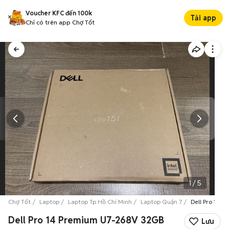
Voucher KFC đến 100k
Tải app
Chỉ có trên app Chợ Tốt
1
/
5
Chợ Tốt
Laptop
Laptop Tp Hồ Chí Minh
Laptop Quận 7
Dell Pro 14 
Dell Pro 14 Premium U7-268V 32GB
Lưu