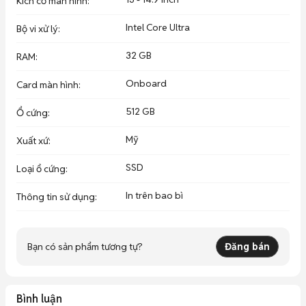
Kích cỡ màn hình
:
Intel Core Ultra
Bộ vi xử lý
:
32 GB
RAM
:
Onboard
Card màn hình
:
512 GB
Ổ cứng
:
Mỹ
Xuất xứ
:
SSD
Loại ổ cứng
:
In trên bao bì
Thông tin sử dụng
:
Bạn có sản phẩm tương tự?
Đăng bán
Bình luận