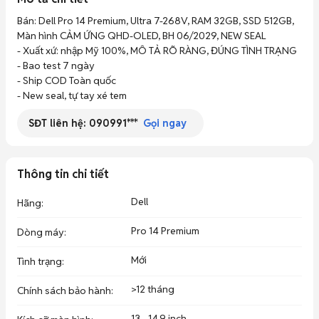
Bán: Dell Pro 14 Premium, Ultra 7-268V, RAM 32GB, SSD 512GB, 
Màn hình CẢM ỨNG QHD-OLED, BH 06/2029, NEW SEAL  

- Xuất xứ: nhập Mỹ 100%, MÔ TẢ RÕ RÀNG, ĐÚNG TÌNH TRẠNG

- Bao test 7 ngày

- Ship COD Toàn quốc

- New seal, tự tay xé tem
SĐT liên hệ:
090991***
Gọi ngay
Thông tin chi tiết
Dell
Hãng
:
Pro 14 Premium
Dòng máy
:
Mới
Tình trạng
:
>12 tháng
Chính sách bảo hành
:
13 - 14.9 inch