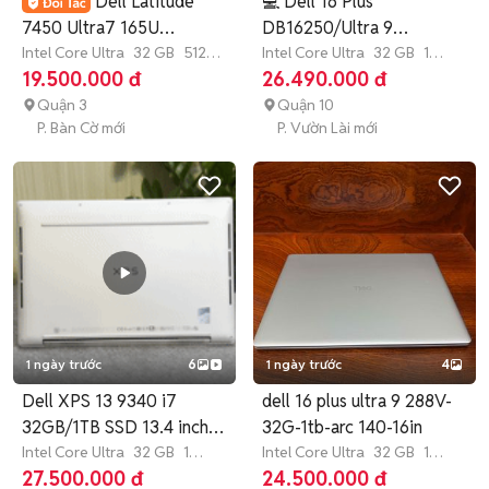
Dell Latitude
💻 Dell 16 Plus
7450 Ultra7 165U
DB16250/Ultra 9
32GB/512GB/14"2.5K
Intel Core Ultra
32 GB
512
288V/32GB/1TB/Touch
Intel Core Ultra
32 GB
1
GB
SSD
TB
SSD
19.500.000 đ
26.490.000 đ
Quận 3
Quận 10
P. Bàn Cờ mới
P. Vườn Lài mới
1 ngày trước
6
1 ngày trước
4
Dell XPS 13 9340 i7
dell 16 plus ultra 9 288V-
32GB/1TB SSD 13.4 inch
32G-1tb-arc 140-16in
Bạc
Intel Core Ultra
32 GB
1
Intel Core Ultra
32 GB
1
TB
SSD
TB
SSD
27.500.000 đ
24.500.000 đ