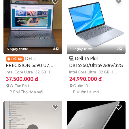
5 ngày trước
6
10 ngày trước
2
DELL
💻 Dell 16 Plus
PRECISION 5690 U7
DB16250/Ultra9288V/32GB/
165H 32G 1T 16 IN FHD
Intel Core Ultra
32 GB
1
Intel Core Ultra
32 GB
1
TB
SSD
TB
SSD
37.500.000 đ
24.990.000 đ
A2000
Q. Tân Phú
Quận 10
P. Phú Thọ Hòa mới
P. Vườn Lài mới