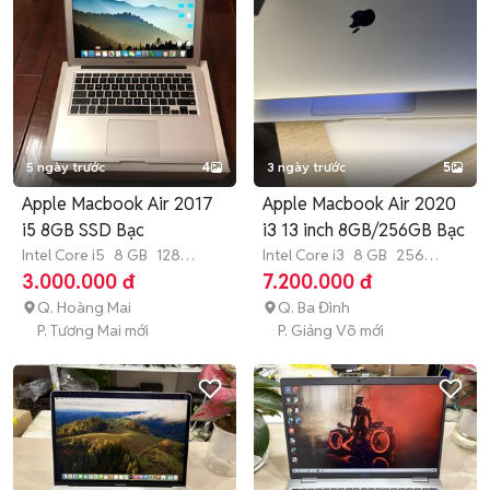
5 ngày trước
4
3 ngày trước
5
Apple Macbook Air 2017
Apple Macbook Air 2020
i5 8GB SSD Bạc
i3 13 inch 8GB/256GB Bạc
Intel Core i5
8 GB
128
Intel Core i3
8 GB
256
GB
SSD
GB
SSD
3.000.000 đ
7.200.000 đ
Q. Hoàng Mai
Q. Ba Đình
P. Tương Mai mới
P. Giảng Võ mới