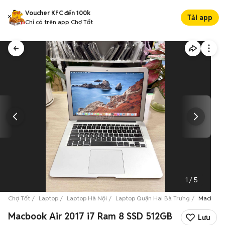
Voucher KFC đến 100k
Tải app
Chỉ có trên app Chợ Tốt
1
/
5
Chợ Tốt
Laptop
Laptop Hà Nội
Laptop Quận Hai Bà Trưng
Macbook 
Macbook Air 2017 i7 Ram 8 SSD 512GB
Lưu