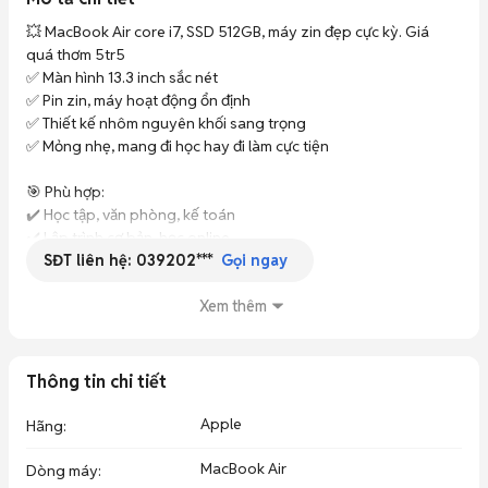
💥 MacBook Air core i7, SSD 512GB, máy zin đẹp cực kỳ. Giá 
quá thơm 5tr5

✅ Màn hình 13.3 inch sắc nét

✅ Pin zin, máy hoạt động ổn định

✅ Thiết kế nhôm nguyên khối sang trọng

✅ Mỏng nhẹ, mang đi học hay đi làm cực tiện

🎯 Phù hợp:

✔️ Học tập, văn phòng, kế toán

✔️ Lập trình cơ bản, học online

SĐT liên hệ:
039202***
✔️ Photoshop nhẹ, chỉnh ảnh, giải trí, xem phim

Gọi ngay
✔️ Ai thích macOS mượt mà, bền bỉ với chi phí cực tiết kiệm

Xem thêm
✅ Bảo hành 3 tháng - 12 tháng tuỳ khách chọn

🎁 Tặng kèm sạc, túi chống sốc

🚚 Ship toàn quốc (đặt cọc trước, nhận máy kiểm tra rồi thanh 
Thông tin chi tiết
toán)

✅ Xem hàng trực tiếp tại HN và HCM

Apple
Hãng
:
☎️ Zalo để mình giữ máy cho nha: ***
MacBook Air
Dòng máy
: