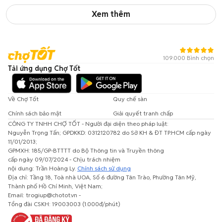
Xem thêm
109.000 Bình chọn
Tải ứng dụng Chợ Tốt
Về Chợ Tốt
Quy chế sàn
Chính sách bảo mật
Giải quyết tranh chấp
CÔNG TY TNHH CHỢ TỐT - Người đại diện theo pháp luật:
Nguyễn Trọng Tấn; GPDKKD: 0312120782 do Sở KH & ĐT TP.HCM cấp ngày
11/01/2013;
GPMXH: 185/GP-BTTTT do Bộ Thông tin và Truyền thông
cấp ngày 09/07/2024 - Chịu trách nhiệm
nội dung: Trần Hoàng Ly.
Chính sách sử dụng
Địa chỉ: Tầng 18, Toà nhà UOA, Số 6 đường Tân Trào, Phường Tân Mỹ,
Thành phố Hồ Chí Minh, Việt Nam;
Email: trogiup@chotot.vn -
Tổng đài CSKH: 19003003 (1.000đ/phút)