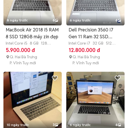
8 ngày trước
6
6 ngày trước
6
MacBook Air 2018 i5 RAM
Dell Precision 3560 i7
8 SSD 128GB máy zin đẹp
Gen 11 Ram 32 SSD
Intel Core i5
8 GB
128
512GB
Intel Core i7
32 GB
512
GB
SSD
GB
SSD
5.900.000 đ
12.800.000 đ
Q. Hai Bà Trưng
Q. Hai Bà Trưng
P. Vĩnh Tuy mới
P. Vĩnh Tuy mới
10 ngày trước
3
6 ngày trước
6