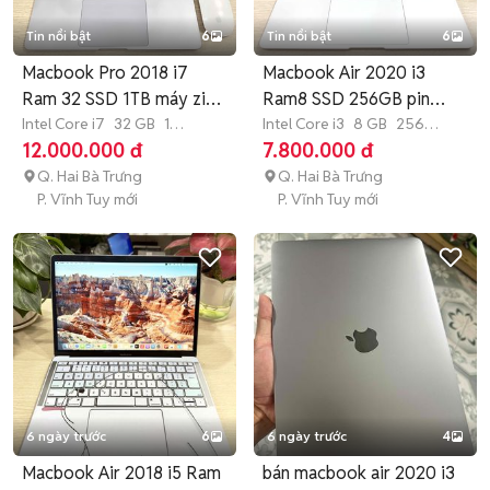
Tin nổi bật
6
Tin nổi bật
6
Macbook Pro 2018 i7
Macbook Air 2020 i3
Ram 32 SSD 1TB máy zin
Ram8 SSD 256GB pin
pin new
Intel Core i7
32 GB
1
new máy zin
Intel Core i3
8 GB
256
TB
SSD
GB
SSD
12.000.000 đ
7.800.000 đ
Q. Hai Bà Trưng
Q. Hai Bà Trưng
P. Vĩnh Tuy mới
P. Vĩnh Tuy mới
6 ngày trước
6
6 ngày trước
4
Macbook Air 2018 i5 Ram
bán macbook air 2020 i3