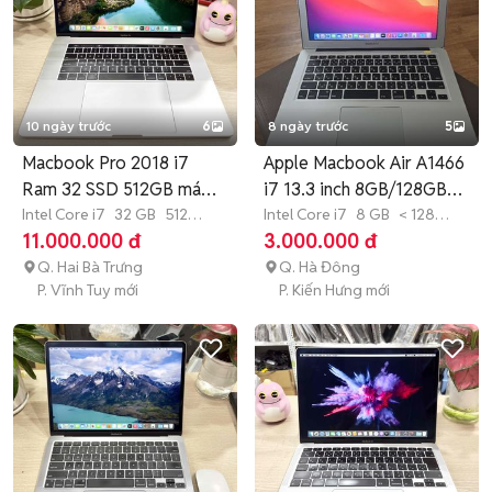
10 ngày trước
6
8 ngày trước
5
Macbook Pro 2018 i7
Apple Macbook Air A1466
Ram 32 SSD 512GB máy
i7 13.3 inch 8GB/128GB
zin đẹp
Intel Core i7
32 GB
512
Bạc
Intel Core i7
8 GB
< 128
GB
SSD
GB
SSD
11.000.000 đ
3.000.000 đ
Q. Hai Bà Trưng
Q. Hà Đông
P. Vĩnh Tuy mới
P. Kiến Hưng mới