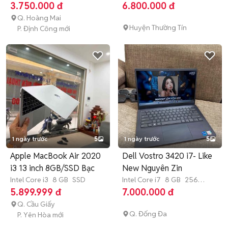
GB
SSD
GB
SSD
3.750.000 đ
6.800.000 đ
Q. Hoàng Mai
Huyện Thường Tín
P. Định Công mới
1 ngày trước
5
1 ngày trước
5
Apple MacBook Air 2020
Dell Vostro 3420 i7- Like
i3 13 inch 8GB/SSD Bạc
New Nguyên Zin
Intel Core i3
8 GB
SSD
Intel Core i7
8 GB
256
GB
SSD
5.899.999 đ
7.000.000 đ
Q. Cầu Giấy
Q. Đống Đa
P. Yên Hòa mới