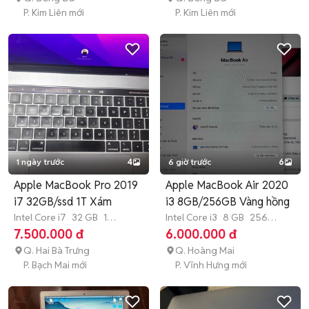
P. Kim Liên mới
P. Kim Liên mới
1 ngày trước
4
6 giờ trước
6
Apple MacBook Pro 2019
Apple MacBook Air 2020
i7 32GB/ssd 1T Xám
i3 8GB/256GB Vàng hồng
Intel Core i7
32 GB
1
Intel Core i3
8 GB
256
TB
SSD
GB
SSD
7.500.000 đ
6.000.000 đ
Q. Hai Bà Trưng
Q. Hoàng Mai
P. Bạch Mai mới
P. Vĩnh Hưng mới