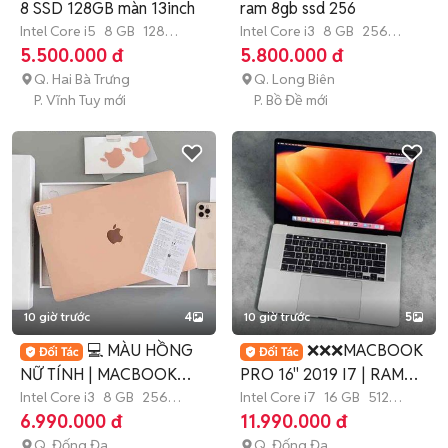
8 SSD 128GB màn 13inch
ram 8gb ssd 256
Intel Core i5
8 GB
128
Intel Core i3
8 GB
256
GB
SSD
GB
SSD
5.500.000 đ
5.800.000 đ
Q. Hai Bà Trưng
Q. Long Biên
P. Vĩnh Tuy mới
P. Bồ Đề mới
10 giờ trước
4
10 giờ trước
5
💻 MÀU HỒNG
❌❌❌MACBOOK
NỮ TÍNH | MACBOOK
PRO 16" 2019 I7 | RAM
AIR 2020 I3/8/256
Intel Core i3
8 GB
256
16GB | SSD 512G
Intel Core i7
16 GB
512
GB
SSD
GB
SSD
6.990.000 đ
11.990.000 đ
Q. Đống Đa
Q. Đống Đa