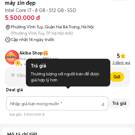
máy zin đẹp
Intel Core i7
8 GB
512 GB
SSD
5.500.000 đ
Phường Vĩnh Tuy, Quận Hai Bà Trưng, Hà Nội
(Phường Vĩnh Tuy, TP Hà Nội mới)
Cập nhật
14 ngày trước
Akiba Shop
5
Phản hồi:
93%
23
Đã bán
3
đánh giá
Hoạt động 3 phút trước
Trả giá
Thương lượng với người bán để được 
Gửi
giá hợp lý hơn
Deal giá
Trả giá
Nhập giá bạn mong muốn
đ
Giá gốc:
5.500.000 đ
Mô tả chi tiết