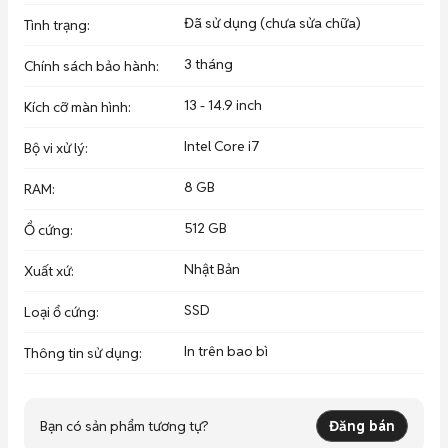
Đã sử dụng (chưa sửa chữa)
Tình trạng
:
3 tháng
Chính sách bảo hành
:
13 - 14.9 inch
Kích cỡ màn hình
:
Intel Core i7
Bộ vi xử lý
:
8 GB
RAM
:
512 GB
Ổ cứng
:
Nhật Bản
Xuất xứ
:
SSD
Loại ổ cứng
:
In trên bao bì
Thông tin sử dụng
:
Bạn có sản phẩm tương tự?
Đăng bán