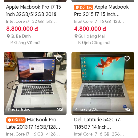
Apple Macbook Pro i7 15
Apple Macbook
inch 32GB/512GB 2018
Pro 2015 i7 15 inch
Intel Core i7
32 GB
512
16GB/128GB
Intel Core i7
16 GB
128
GB
SSD
GB
SSD
8.800.000 đ
4.800.000 đ
Q. Ba Đình
Q. Hoàng Mai
P. Giảng Võ mới
P. Định Công mới
7 ngày trước
5
4 ngày trước
4
MacBook Pro
Dell Latitude 5420 i7-
Late 2013 i7 16GB/128GB
1185G7 14 inch
15 inch
Intel Core i7
16 GB
< 128
8GB/256GB
Intel Core i7
8 GB
256