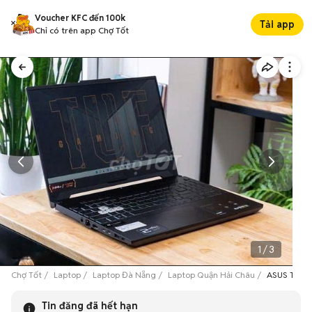
Voucher KFC đến 100k
Tải app
Chỉ có trên app Chợ Tốt
1
/
3
Chợ Tốt
Laptop
Laptop Đà Nẵng
Laptop Quận Hải Châu
ASUS TUF A
Tin đăng đã hết hạn