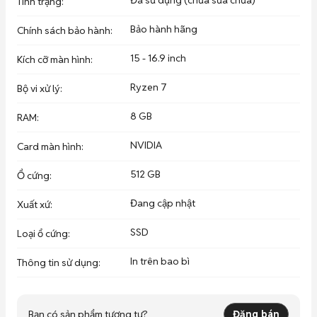
Đã sử dụng (chưa sửa chữa)
Tình trạng
:
Bảo hành hãng
Chính sách bảo hành
:
15 - 16.9 inch
Kích cỡ màn hình
:
Ryzen 7
Bộ vi xử lý
:
8 GB
RAM
:
NVIDIA
Card màn hình
:
512 GB
Ổ cứng
:
Đang cập nhật
Xuất xứ
:
SSD
Loại ổ cứng
:
In trên bao bì
Thông tin sử dụng
:
Bạn có sản phẩm tương tự?
Đăng bán