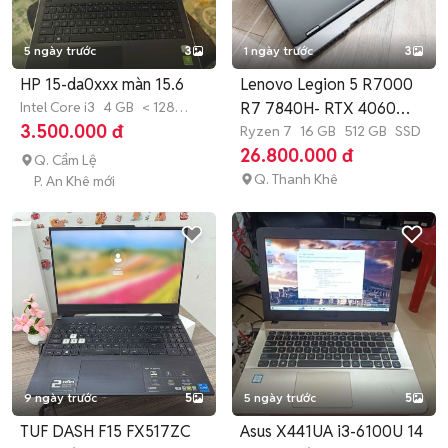
5 ngày trước
3
1 ngày trước
3
HP 15-da0xxx màn 15.6
Lenovo Legion 5 R7000
Intel Core i3
4 GB
< 128
R7 7840H- RTX 4060
GB
SSD
3.500.000 đ
NHƯ NEW
Ryzen 7
16 GB
512 GB
SSD
26.800.000 đ
Q. Cẩm Lệ
Q. Thanh Khê
P. An Khê mới
9 ngày trước
5
5 ngày trước
5
TUF DASH F15 FX517ZC
Asus X441UA i3-6100U 14