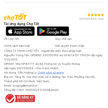
109.000 Bình chọn
Tải ứng dụng Chợ Tốt
Về Chợ Tốt
Quy chế sàn
Chính sách bảo mật
Giải quyết tranh chấp
CÔNG TY TNHH CHỢ TỐT - Người đại diện theo pháp luật:
Nguyễn Trọng Tấn; GPDKKD: 0312120782 do Sở KH & ĐT TP.HCM cấp ngày
11/01/2013;
GPMXH: 185/GP-BTTTT do Bộ Thông tin và Truyền thông
cấp ngày 09/07/2024 - Chịu trách nhiệm
nội dung: Trần Hoàng Ly.
Chính sách sử dụng
Địa chỉ: Tầng 18, Toà nhà UOA, Số 6 đường Tân Trào, Phường Tân Mỹ,
Thành phố Hồ Chí Minh, Việt Nam;
Email: trogiup@chotot.vn -
Tổng đài CSKH: 19003003 (1.000đ/phút)