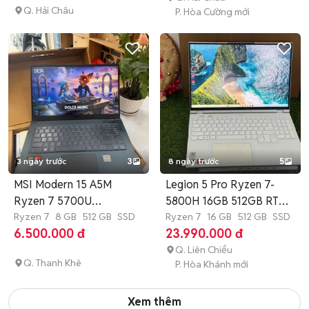
Q. Hải Châu
P. Hòa Cường mới
3 ngày trước
3
8 ngày trước
5
MSI Modern 15 A5M
Legion 5 Pro Ryzen 7-
Ryzen 7 5700U
5800H 16GB 512GB RTX
8GB/512GB
Ryzen 7
8 GB
512 GB
SSD
3060
Ryzen 7
16 GB
512 GB
SSD
6.500.000 đ
23.990.000 đ
Q. Liên Chiểu
Q. Thanh Khê
P. Hòa Khánh mới
Xem thêm