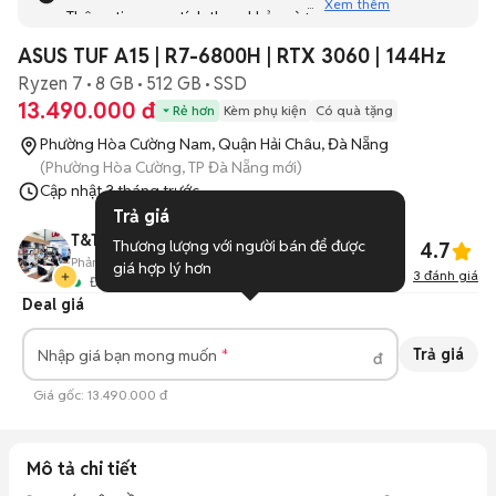
Xem thêm
Thông tin mang tính tham khảo và bạn không thể liên hệ
với người bán. Bạn hãy tham khảo thêm các tin đăng
ASUS TUF A15 | R7-6800H | RTX 3060 | 144Hz
tương tự khác dưới đây nhé!
Ryzen 7
8 GB
512 GB
SSD
13.490.000 đ
Rẻ hơn
Kèm phụ kiện
Có quà tặng
Phường Hòa Cường Nam, Quận Hải Châu, Đà Nẵng
(Phường Hòa Cường, TP Đà Nẵng mới)
Cập nhật
3 tháng trước
Trả giá
T&T Center 484 Núi Thành
Thương lượng với người bán để được 
4.7
Phản hồi:
96%
136
Đã bán
giá hợp lý hơn
3
đánh giá
Đang hoạt động
Deal giá
Trả giá
Nhập giá bạn mong muốn
đ
Giá gốc:
13.490.000 đ
Mô tả chi tiết