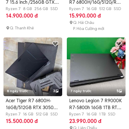
7 15.6 inch /256GB GTX
R7 6800H/16G/512G/RTX
1650
Ryzen 7
8 GB
256 GB
SSD
3050
Ryzen 7
16 GB
512 GB
SSD
14.900.000 đ
15.990.000 đ
Q. Hải Châu
Q. Thanh Khê
P. Hòa Cường mới
8 ngày trước
3
7 ngày trước
5
Acer Tiger R7 6800H-
Lenovo Legion 7 R9000K
16GB/512GB RTX 3050-
R7-5800h 16GB 1TB RTX
2K5 165hz
Ryzen 7
16 GB
512 GB
SSD
3060
Ryzen 7
16 GB
1 TB
SSD
15.500.000 đ
23.990.000 đ
Q. Liên Chiểu