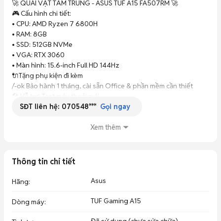
🚀 QUÁI VẬT TẦM TRUNG - ASUS TUF A15 FA507RM 🚀

🎮 Cấu hình chi tiết:

• CPU: AMD Ryzen 7 6800H

• RAM: 8GB 

• SSD: 512GB NVMe

• VGA: RTX 3060 

• Màn hình: 15.6-inch Full HD 144Hz

🔌Tặng phụ kiện đi kèm 

/-ok Bảo hành 1 tháng, cài sẵn Office & phần mềm cần thiết

🛠️ Hỗ trợ: Test máy thoải mái

SĐT liên hệ:
070548***
📌Địa chỉ shop:

Gọi ngay
- 114 Hàm Nghi , TP. Đà Nẵng

- 484 Núi Thành, TP. Đà Nẵng

Xem thêm
- 603 Tôn Đức Thắng, TP. Đà Nẵng
Thông tin chi tiết
Asus
Hãng
:
TUF Gaming A15
Dòng máy
: