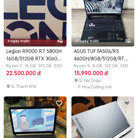
3 ngày trước
4
17 ngày trước
2
Legion R9000 R7 5800H
ASUS TUF FA506/R5
16GB/512GB RTX 3060
4600H/8GB/512GB/RTX
16 inch
Ryzen 7
16 GB
512 GB
SSD
3050
Ryzen 5
8 GB
512 GB
SSD
22.500.000 đ
15.990.000 đ
Q. Hải Châu
Q. Thanh Khê
P. Hòa Cường mới