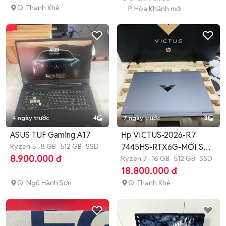
Q. Thanh Khê
P. Hòa Khánh mới
4 ngày trước
4
7 ngày trước
3
ASUS TUF Gaming A17
Hp VICTUS-2026-R7
Ryzen 5
8 GB
512 GB
SSD
7445HS-RTX6G-MỚI SẠC
8.900.000 đ
VÀI LẦN-NEW
Ryzen 7
16 GB
512 GB
SSD
18.800.000 đ
Q. Ngũ Hành Sơn
Q. Thanh Khê