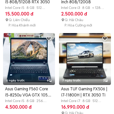
i5 8GB/512GB RTX 3050
inch 8GB/120GB
Intel Core i5
8 GB
512
Intel Core i3
8 GB
< 128
GB
SSD
GB
SSD
15.500.000 đ
2.500.000 đ
Q. Liên Chiểu
Q. Hải Châu
P. Hòa Khánh mới
P. Hòa Cường mới
6 ngày trước
6
7 ngày trước
2
Asus Gaming F560 Core
Asus TUF Gaming FX506 |
i5-8250u VGA GTX 1050
i7-11800H | RTX 3050 Ti
4Gb
Intel Core i5
8 GB
256
Intel Core i7
8 GB
512
GB
SSD
GB
SSD
4.500.000 đ
16.990.000 đ
Q. Hải Châu