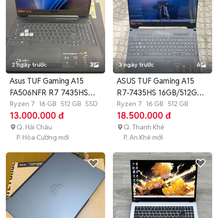
2 ngày trước
3
3 ngày trước
6
Asus TUF Gaming A15
ASUS TUF Gaming A15
FA506NFR R7 7435HS
R7-7435HS 16GB/512GB
RTX 2050
Ryzen 7
16 GB
512 GB
SSD
RTX4050
Ryzen 7
16 GB
512 GB
13.000.000 đ
18.500.000 đ
Q. Hải Châu
Q. Thanh Khê
P. Hòa Cường mới
P. An Khê mới