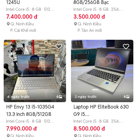
1245U
8GB/256GB Bạc
Intel Core i5
8 GB
512
Intel Core i5
8 GB
256
GB
SSD
GB
SSD
7.400.000 đ
3.500.000 đ
Q. Ninh Kiều
Q. Ninh Kiều
P. Cái Khế mới
P. Tân An mới
6 ngày trước
6
2 ngày trước
6
HP Envy 13 i5-1035G4
Laptop HP EliteBook 630
13.3 inch 8GB/512GB
G9 i5
Intel Core i5
8 GB
512
1235U/8GB/256GB/99%
Intel Core i5
8 GB
256
GB
SSD
GB
SSD
7.990.000 đ
8.500.000 đ
Q. Ninh Kiều
Q. Ninh Kiều