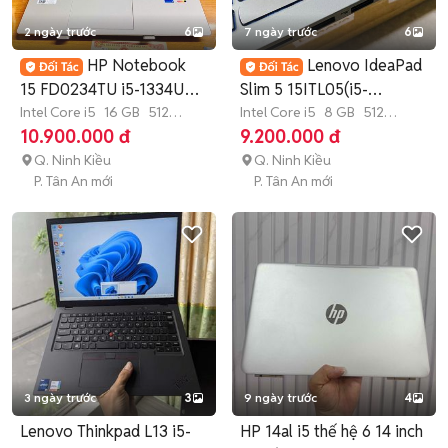
2 ngày trước
6
7 ngày trước
6
HP Notebook
Lenovo IdeaPad
15 FD0234TU i5-1334U
Slim 5 15ITL05(i5-
16GB/512GB Win11
Intel Core i5
16 GB
512
1135G7-8GB-512GB)
Intel Core i5
8 GB
512
GB
SSD
GB
SSD
10.900.000 đ
9.200.000 đ
Q. Ninh Kiều
Q. Ninh Kiều
P. Tân An mới
P. Tân An mới
3 ngày trước
3
9 ngày trước
4
Lenovo Thinkpad L13 i5-
HP 14al i5 thế hệ 6 14 inch