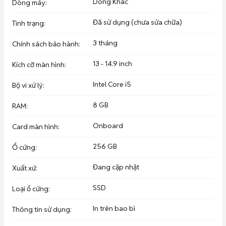
Địa Chỉ: Đường Trần Nam Phú xéo xéo Đại Học Y Dược, đi gần 
Dòng Khác
Dòng máy
:
cuối đường Trần Nam Phú, bên tay trái chỗ ngã ba,  Hapy 
House - Thọ BS GYM, chạy thẳng vô đường xi măng khoảng 
Đã sử dụng (chưa sửa chữa)
Tình trạng
:
200m, nhà cuối cùng bên tray trái, (nhà mình xéo hẻm 60 tổ 9, 
hẻm lò mổ)

3 tháng
Chính sách bảo hành
:
Số nhà: 379.1A
13 - 14.9 inch
Kích cỡ màn hình
:
Intel Core i5
Bộ vi xử lý
:
8 GB
RAM
:
Onboard
Card màn hình
:
256 GB
Ổ cứng
:
Đang cập nhật
Xuất xứ
:
SSD
Loại ổ cứng
:
In trên bao bì
Thông tin sử dụng
: