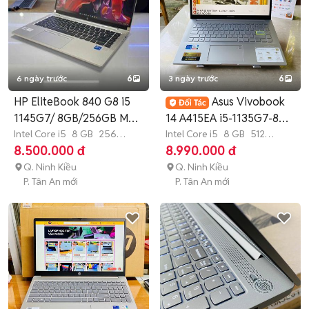
6 ngày trước
6
3 ngày trước
6
HP EliteBook 840 G8 i5
Asus Vivobook
1145G7/ 8GB/256GB Mới
14 A415EA i5-1135G7-8G-
99%
Intel Core i5
8 GB
256
512G-Full Box
Intel Core i5
8 GB
512
GB
SSD
GB
SSD
8.500.000 đ
8.990.000 đ
Q. Ninh Kiều
Q. Ninh Kiều
P. Tân An mới
P. Tân An mới