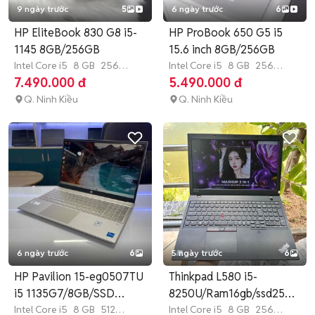
9 ngày trước
5
6 ngày trước
6
HP EliteBook 830 G8 i5-
HP ProBook 650 G5 i5
1145 8GB/256GB
15.6 inch 8GB/256GB
Intel Core i5
8 GB
256
Intel Core i5
8 GB
256
GB
SSD
GB
SSD
7.490.000 đ
5.490.000 đ
Q. Ninh Kiều
Q. Ninh Kiều
6 ngày trước
6
5 ngày trước
6
HP Pavilion 15-eg0507TU
Thinkpad L580 i5-
i5 1135G7/8GB/SSD
8250U/Ram16gb/ssd256g
512GB
Intel Core i5
8 GB
512
15.6in FHD
Intel Core i5
8 GB
256