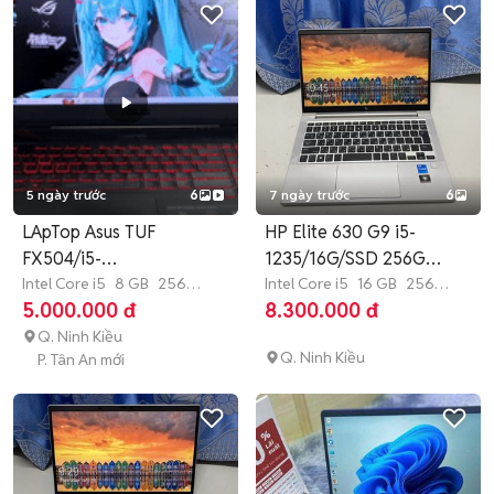
5 ngày trước
6
7 ngày trước
6
LApTop Asus TUF
HP Elite 630 G9 i5-
FX504/i5-
1235/16G/SSD 256G
8300H/15.6inHD/8GB/256GB
Intel Core i5
8 GB
256
13.3"FHD 2023
Intel Core i5
16 GB
256
GB
SSD
GB
SSD
5.000.000 đ
8.300.000 đ
Q. Ninh Kiều
Q. Ninh Kiều
P. Tân An mới