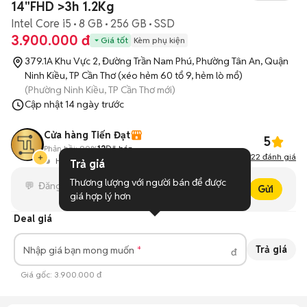
14"FHD >3h 1.2Kg
Intel Core i5
8 GB
256 GB
SSD
3.900.000 đ
Giá tốt
Kèm phụ kiện
379.1A Khu Vực 2, Đường Trần Nam Phú, Phường Tân An, Quận
Ninh Kiều, TP Cần Thơ (xéo hẻm 60 tổ 9, hẻm lò mổ)
(Phường Ninh Kiều, TP Cần Thơ mới)
Cập nhật
14 ngày trước
Cửa hàng Tiến Đạt
5
Phản hồi:
90%
12
Đã bán
22
đánh giá
Hoạt động 2 giờ trước
Trả giá
Thương lượng với người bán để được 
Gửi
giá hợp lý hơn
Deal giá
Trả giá
Nhập giá bạn mong muốn
đ
Giá gốc:
3.900.000 đ