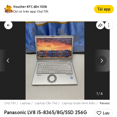
Voucher KFC đến 100k
Tải app
Chỉ có trên app Chợ Tốt
1
/
6
Chợ Tốt
Laptop
Laptop Cần Thơ
Laptop Quận Ninh Kiều
Panasonic 
Panasonic LV8 i5-8365/8G/SSD 256G
Lưu