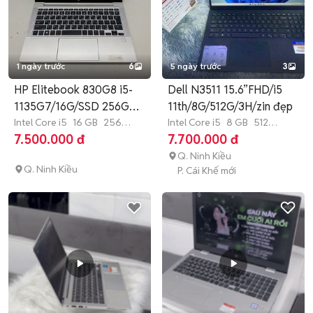
1 ngày trước
6
5 ngày trước
3
HP Elitebook 830G8 i5-
Dell N3511 15.6”FHD/i5
1135G7/16G/SSD 256G
11th/8G/512G/3H/zin đẹp
13.3"
Intel Core i5
16 GB
256
Intel Core i5
8 GB
512
GB
SSD
GB
SSD
7.500.000 đ
7.700.000 đ
Q. Ninh Kiều
Q. Ninh Kiều
P. Cái Khế mới