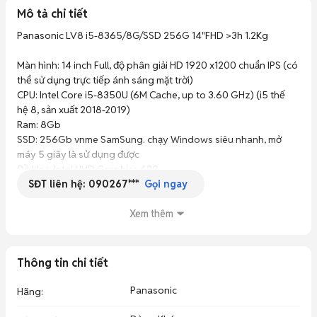
Mô tả chi tiết
Panasonic LV8 i5-8365/8G/SSD 256G 14"FHD >3h 1.2Kg

Màn hình: 14 inch Full, độ phân giải HD 1920 x1200 chuẩn IPS (có 
thể sử dụng trực tiếp ánh sáng mặt trời)

CPU: Intel Core i5-8350U (6M Cache, up to 3.60 GHz) (i5 thế 
hệ 8, sản xuất 2018-2019)

Ram: 8Gb

SSD: 256Gb vnme SamSung. chạy Windows siêu nhanh, mở 
máy 5 giây là sử dụng được 

Đồ Hoạ: Intel UHD Graphics 620

SĐT liên hệ:
090267***
cổng kết nối: USB x3, VGA,  HDMI, Type C x1

Gọi ngay
Pin sử dụng liên tục trên 2.5-3.5 giờ (tùy ứng dụng)

Đặt biệt: Trọng lượng máy chỉ 1.2Kg, Made In Japan

Xem thêm
Camera, Micro to rõ

Kết bạn Zalo trao đổi.

Thông tin chi tiết
Phụ kiện: Sạc, túi chống sốc, chuột

Bảo hành 3 tháng (toàn bộ máy, linh kiện...)

Panasonic
Hãng
: