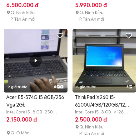
GB
SSD
GB
SSD
6.500.000 đ
5.990.000 đ
Q. Ninh Kiều
Q. Ninh Kiều
P. Tân An mới
P. Tân An mới
9 giờ trước
6
8 giờ trước
6
Acer E5-574G i5 8GB/256
ThinkPad X260 i5-
Vga 2Gb
6200U/4GB/120GB/12.5
Intel Core i5
8 GB
250
in HD/Pin3H
Intel Core i5
8 GB
< 128
GB
SSD
GB
SSD
2.150.000 đ
2.500.000 đ
Q. Ninh Kiều
Q. Ô Môn
P. Tân An mới