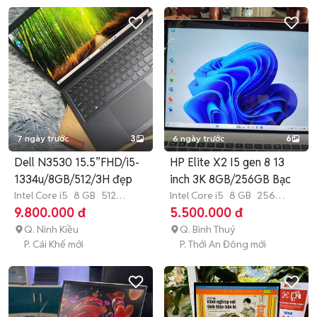
7 ngày trước
3
6 ngày trước
6
Dell N3530 15.5”FHD/i5-
HP Elite X2 I5 gen 8 13
1334u/8GB/512/3H đẹp
inch 3K 8GB/256GB Bạc
Intel Core i5
8 GB
512
Intel Core i5
8 GB
256
GB
SSD
GB
SSD
9.800.000 đ
5.500.000 đ
Q. Ninh Kiều
Q. Bình Thuỷ
P. Cái Khế mới
P. Thới An Đông mới