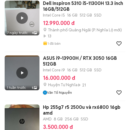
Dell Inspiron 5310 i5-11300H 13.3 inch
16GB/512GB
Intel Core i5
16 GB
512 GB
SSD
12.990.000 đ
Thành phố Quảng Ngãi
(
P. Nghĩa Lộ
mới)
7 ngày trước
4
13
1
đã bán
ASUS i9-13900H / RTX 3050 16GB
512GB
Intel Core i9
16 GB
512 GB
SSD
16.000.000 đ
Huyện Tư Nghĩa
21
1 tuần trước
5
Văn Tố Nguyễn
Hp 255g7 r5 2500u và rx6800 16gb
amd
AMD
8 GB
256 GB
SSD
3.500.000 đ