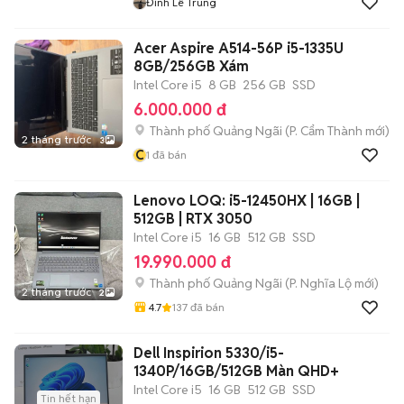
Đình Lê Trung
Acer Aspire A514-56P i5-1335U
8GB/256GB Xám
Intel Core i5
8 GB
256 GB
SSD
6.000.000 đ
Thành phố Quảng Ngãi
(
P. Cẩm Thành
mới)
2 tháng trước
3
C
1
đã bán
Lenovo LOQ: i5-12450HX | 16GB |
512GB | RTX 3050
Intel Core i5
16 GB
512 GB
SSD
19.990.000 đ
Thành phố Quảng Ngãi
(
P. Nghĩa Lộ
mới)
2 tháng trước
2
4.7
137
đã bán
Dell Inspirion 5330/i5-
1340P/16GB/512GB Màn QHD+
Intel Core i5
16 GB
512 GB
SSD
Tin hết hạn