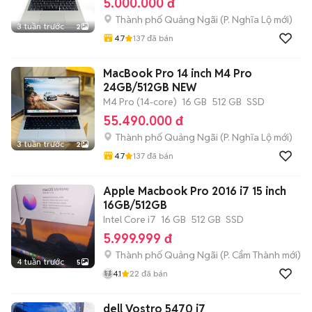
5.000.000 đ
Thành phố Quảng Ngãi
(
P. Nghĩa Lộ
mới)
3 tuần trước
2
4.7
137
đã bán
MacBook Pro 14 inch M4 Pro
24GB/512GB NEW
M4 Pro (14-core)
16 GB
512 GB
SSD
55.490.000 đ
Thành phố Quảng Ngãi
(
P. Nghĩa Lộ
mới)
3 tuần trước
2
4.7
137
đã bán
Apple Macbook Pro 2016 i7 15 inch
16GB/512GB
Intel Core i7
16 GB
512 GB
SSD
5.999.999 đ
Thành phố Quảng Ngãi
(
P. Cẩm Thành
mới)
4 tuần trước
5
4.1
22
đã bán
dell Vostro 5470 i7