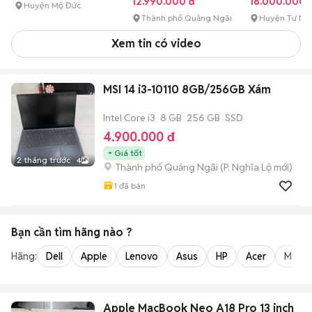
12.990.000 đ
16.000.000 
Huyện Mộ Đức
Thành phố Quảng Ngãi
Huyện Tư Ng
Xem tin có video
MSI 14 i3-10110 8GB/256GB Xám
Intel Core i3
8 GB
256 GB
SSD
4.900.000 đ
Giá tốt
2 tháng trước
4
Thành phố Quảng Ngãi
(
P. Nghĩa Lộ
mới)
1
đã bán
Bạn cần tìm
hãng
nào ?
Hãng:
Dell
Apple
Lenovo
Asus
HP
Acer
MSI
Apple MacBook Neo A18 Pro 13 inch