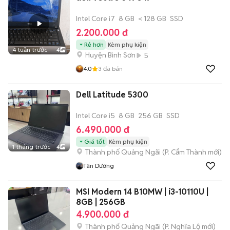
Intel Core i7
8 GB
< 128 GB
SSD
2.200.000 đ
Rẻ hơn
Kèm phụ kiện
4 tuần trước
4
Huyện Bình Sơn
5
4.0
3
đã bán
Dell Latitude 5300
Intel Core i5
8 GB
256 GB
SSD
6.490.000 đ
Giá tốt
Kèm phụ kiện
1 tháng trước
4
Thành phố Quảng Ngãi
(
P. Cẩm Thành
mới)
Tân Dương
MSI Modern 14 B10MW | i3-10110U |
8GB | 256GB
4.900.000 đ
Thành phố Quảng Ngãi
(
P. Nghĩa Lộ
mới)