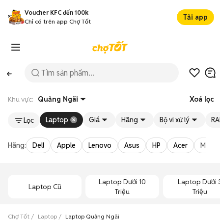
Voucher KFC đến 100k
Tải app
Chỉ có trên app Chợ Tốt
Khu vực:
Quảng Ngãi
Xoá lọc
Laptop
Giá
Hãng
Bộ vi xử lý
R
Lọc
Hãng:
Dell
Apple
Lenovo
Asus
HP
Acer
MSI
Laptop Dưới 10
Laptop Dưới 
Laptop Cũ
Triệu
Triệu
Chợ Tốt
Laptop
Laptop Quảng Ngãi