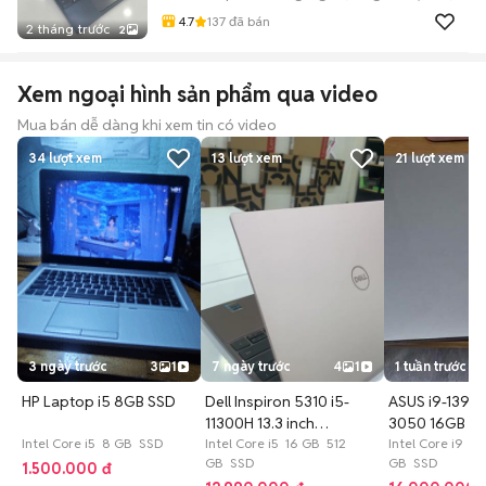
4.7
137
đã bán
2 tháng trước
2
Xem ngoại hình sản phẩm qua video
Mua bán dễ dàng khi xem tin có video
34
lượt xem
13
lượt xem
21
lượt xem
3 ngày trước
3
1
7 ngày trước
4
1
1 tuần trước
HP Laptop i5 8GB SSD
Dell Inspiron 5310 i5-
ASUS i9-13900H / RTX
11300H 13.3 inch
3050 16GB 5
Intel Core i5 8 GB SSD
16GB/512GB
Intel Core i5 16 GB 512
Intel Core i9 1
GB SSD
GB SSD
1.500.000 đ