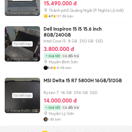
15.490.000 đ
Thành phố Quảng Ngãi
(
P. Nghĩa Lộ
mới)
2 tháng trước
3
4.7
137
đã bán
Dell Inspiron 15 i5 15.6 inch
8GB/240GB
Intel Core i5
8 GB
250 GB
SSD
Tin hết hạn
3.800.000 đ
Giá tốt
Có đổi trả
2 tháng trước
3
Huyện Bình Sơn
5.0
41
đã bán
MSI Delta 15 R7 5800H 16GB/512GB
Ryzen 7
16 GB
256 GB
SSD
Tin hết hạn
14.000.000 đ
Giá tốt
Có đổi trả
2 tháng trước
5
Huyện Lý Sơn
1
đã bán