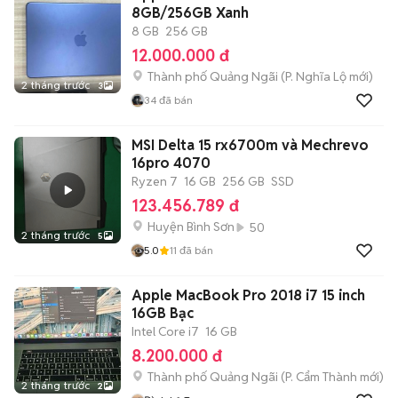
8GB/256GB Xanh
8 GB
256 GB
12.000.000 đ
Thành phố Quảng Ngãi
(
P. Nghĩa Lộ
mới)
2 tháng trước
3
34
đã bán
MSI Delta 15 rx6700m và Mechrevo
16pro 4070
Ryzen 7
16 GB
256 GB
SSD
123.456.789 đ
Huyện Bình Sơn
50
2 tháng trước
5
5.0
11
đã bán
Apple MacBook Pro 2018 i7 15 inch
16GB Bạc
Intel Core i7
16 GB
8.200.000 đ
Thành phố Quảng Ngãi
(
P. Cẩm Thành
mới)
2 tháng trước
2