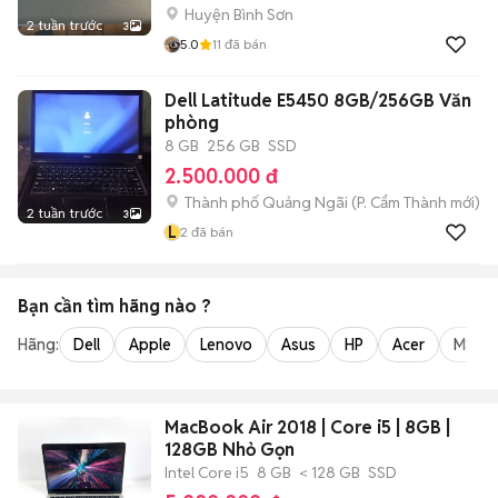
Huyện Bình Sơn
2 tuần trước
3
5.0
11
đã bán
Dell Latitude E5450 8GB/256GB Văn
phòng
8 GB
256 GB
SSD
2.500.000 đ
Thành phố Quảng Ngãi
(
P. Cẩm Thành
mới)
2 tuần trước
3
L
2
đã bán
Bạn cần tìm
hãng
nào ?
Hãng:
Dell
Apple
Lenovo
Asus
HP
Acer
MSI
MacBook Air 2018 | Core i5 | 8GB |
128GB Nhỏ Gọn
Intel Core i5
8 GB
< 128 GB
SSD