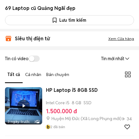
69 Laptop cũ Quảng Ngãi đẹp
Lưu tìm kiếm
Siêu thị điện tử
Xem Cửa hàng
Tin có video
Tin mới nhất
Tất cả
Cá nhân
Bán chuyên
HP Laptop i5 8GB SSD
Intel Core i5
8 GB
SSD
1.500.000 đ
Huyện Mộ Đức
(
Xã Long Phụng
mới)
34
3 ngày trước
3
b
2
đã bán