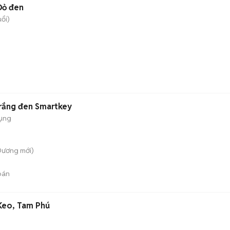
Đỏ đen
uổi)
rắng đen Smartkey
dụng
Dương
mới)
bán
Keo, Tam Phú