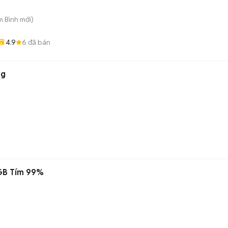
m Bình
mới)
4.9
6
đã bán
ng
6GB Tím 99%