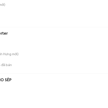
ới)
erter
nh Hưng
mới)
5
đã bán
HO SẾP