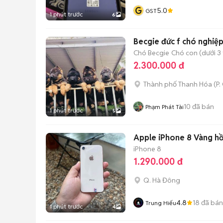
G
5.0
GST
1 phút trước
6
Becgie đức f chó nghiệp
Chó Becgie
Chó con (dưới 3 
2.300.000 đ
Thành phố Thanh Hóa
(
P.
10
đã bán
Phạm Phát Tài
1 phút trước
5
Apple iPhone 8 Vàng h
iPhone 8
1.290.000 đ
Q. Hà Đông
4.8
18
đã bán
Trung Hiếu
1 phút trước
4