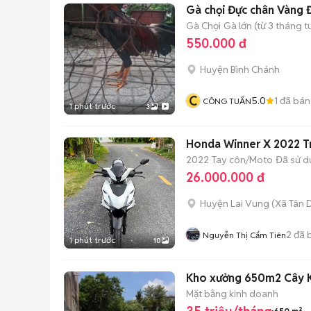
Gà chọi Đực chân Vàng 
Gà Chọi
Gà lớn (từ 3 tháng t
550.000 đ
Huyện Bình Chánh
C
5.0
1
đã bán
CÔNG TUẤN
1 phút trước
3
Honda Winner X 2022 T
2022
Tay côn/Moto
Đã sử 
26.000.000 đ
Huyện Lai Vung
(
Xã Tân 
2
đã 
Nguyễn Thị Cẩm Tiên
1 phút trước
10
Kho xưởng 650m2 Cây 
Mặt bằng kinh doanh