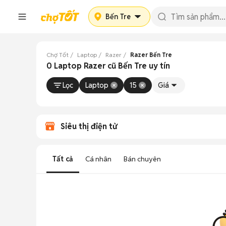
Bến Tre
Chợ Tốt
Laptop
Razer
Razer Bến Tre
0 Laptop Razer cũ Bến Tre uy tín
Lọc
Laptop
15
Giá
Siêu thị điện tử
Tất cả
Cá nhân
Bán chuyên