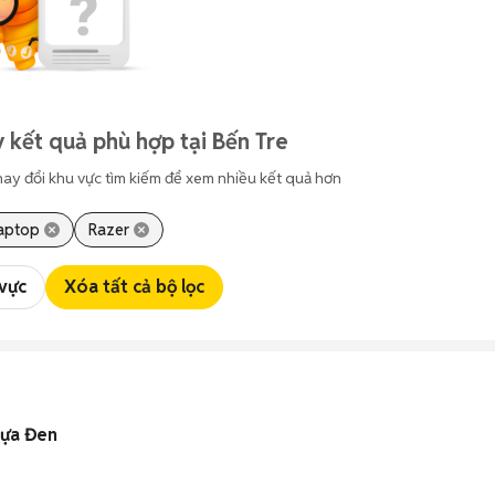
 kết quả phù hợp tại Bến Tre
hay đổi khu vực tìm kiếm để xem nhiều kết quả hơn
aptop
Razer
 vực
Xóa tất cả bộ lọc
hựa Đen