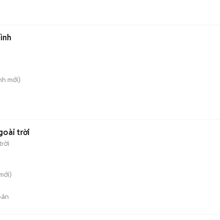
ình
nh
mới)
goài trời
rời
mới)
bán