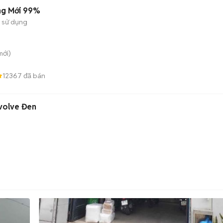
ng Mới 99%
 sử dụng
ới)
12367
đã bán
volve Đen