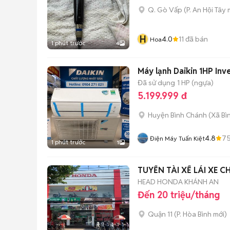
Q. Gò Vấp
(
P. An Hội Tây
m
H
4.0
11
đã bán
Hoa
1 phút trước
4
Máy lạnh Daikin 1HP Inv
Đã sử dụng
1 HP (ngựa)
5.199.999 đ
Huyện Bình Chánh
(
Xã Bì
4.8
7
Điện Máy Tuấn Kiệt
1 phút trước
1
TUYỂN TÀI XẾ LÁI XE C
HEAD HONDA KHÁNH AN
Đến 20 triệu/tháng
Quận 11
(
P. Hòa Bình
mới)