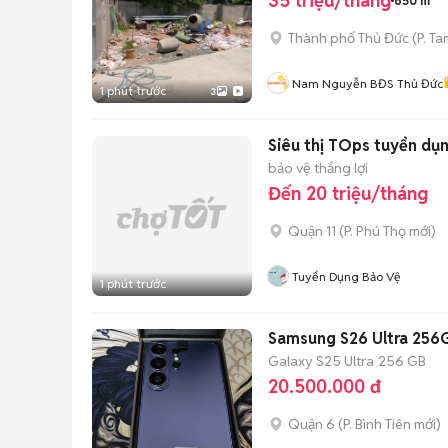
35 triệu/tháng
650 m²
Thành phố Thủ Đức
(
P. Ta
Nam Nguyễn BĐS Thủ Đức
1 phút trước
3
Siêu thị TOps tuyển dụ
bảo vệ thắng lợi
Đến 20 triệu/tháng
Quận 11
(
P. Phú Thọ
mới)
Tuyển Dụng Bảo Vệ
1 phút trước
Samsung S26 Ultra 25
Galaxy S25 Ultra
256 GB
20.500.000 đ
Quận 6
(
P. Bình Tiên
mới)