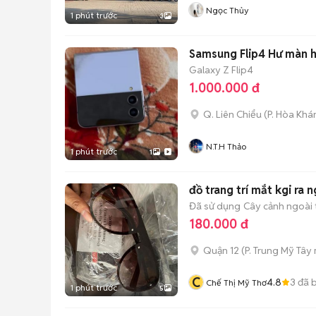
Ngọc Thủy
1 phút trước
3
Samsung Flip4 Hư màn h
Galaxy Z Flip4
1.000.000 đ
Q. Liên Chiểu
(
P. Hòa Khá
N.T.H Thảo
1 phút trước
1
đồ trang trí mắt kgi ra n
Đã sử dụng
Cây cảnh ngoài t
180.000 đ
Quận 12
(
P. Trung Mỹ Tây
C
4.8
3
đã 
Chế Thị Mỹ Thơ
1 phút trước
5