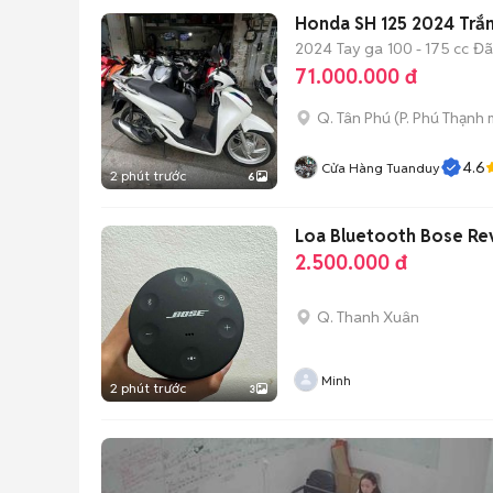
Honda SH 125 2024 Trắ
2024
Tay ga
100 - 175 cc
Đã
71.000.000 đ
Q. Tân Phú
(
P. Phú Thạnh
m
4.6
Cửa Hàng Tuanduy
2 phút trước
6
Loa Bluetooth Bose Re
2.500.000 đ
Q. Thanh Xuân
Minh
2 phút trước
3