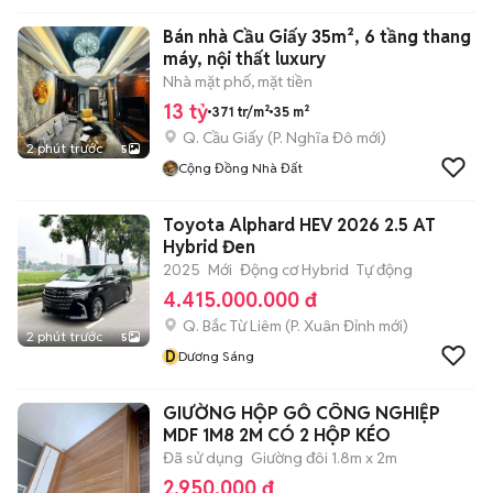
Bán nhà Cầu Giấy 35m², 6 tầng thang
máy, nội thất luxury
Nhà mặt phố, mặt tiền
13 tỷ
371 tr/m²
35 m²
Q. Cầu Giấy
(
P. Nghĩa Đô
mới)
2 phút trước
5
Cộng Đồng Nhà Đất
Toyota Alphard HEV 2026 2.5 AT
Hybrid Đen
2025
Mới
Động cơ Hybrid
Tự động
4.415.000.000 đ
Q. Bắc Từ Liêm
(
P. Xuân Đỉnh
mới)
2 phút trước
5
D
Dương Sáng
GIƯỜNG HỘP GỖ CÔNG NGHIỆP
MDF 1M8 2M CÓ 2 HỘP KÉO
Đã sử dụng
Giường đôi 1.8m x 2m
2.950.000 đ