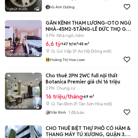
Vũ Ánh Dương
1 phút trước
3
GẦN KÊNH THAM LƯƠNG-OTO NGỦ
NHÀ-45M2-5TẦNG-LÊ ĐỨC THỌ GV-
CHỈ 6TỶ6 TL
3 PN
Nhà ngõ, hẻm
6,6 tỷ
147 tr/m²
45 m²
Q. Gò Vấp
(
P. An Hội Đông
mới)
1 phút trước
9
H
Hoàng Thị Hoa Loan
Cho thuê 2PN 2WC full nội thất
Botanica Premier giá chỉ 16 triệu
2 PN
Chung cư
16 triệu/tháng
69 m²
Q. Tân Bình
(
P. Tân Sơn Hòa
mới)
1 phút trước
7
1
đã bán
Trần Bình
CHO THUÊ BIỆT THỰ PHỐ CÓ HẦM &
THANG MÁY TÚ XƯƠNG, QUẬN 3.