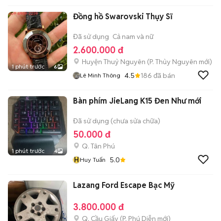
Đồng hồ Swarovski Thụy Sĩ
Đã sử dụng
Cả nam và nữ
2.600.000 đ
Huyện Thuỷ Nguyên
(
P. Thủy Nguyên
mới)
1 phút trước
6
4.5
186
đã bán
Lê Minh Thông
Bàn phím JieLang K15 Đen Như mới
Đã sử dụng (chưa sửa chữa)
50.000 đ
Q. Tân Phú
1 phút trước
4
H
5.0
Huy Tuấn
Lazang Ford Escape Bạc Mỹ
3.800.000 đ
Q. Cầu Giấy
(
P. Phú Diễn
mới)