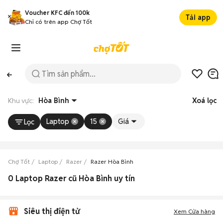
Voucher KFC đến 100k
Tải app
Chỉ có trên app Chợ Tốt
Khu vực:
Hòa Bình
Xoá lọc
Laptop
15
Giá
Lọc
Chợ Tốt
Laptop
Razer
Razer Hòa Bình
0 Laptop Razer cũ Hòa Bình uy tín
Siêu thị điện tử
Xem Cửa hàng