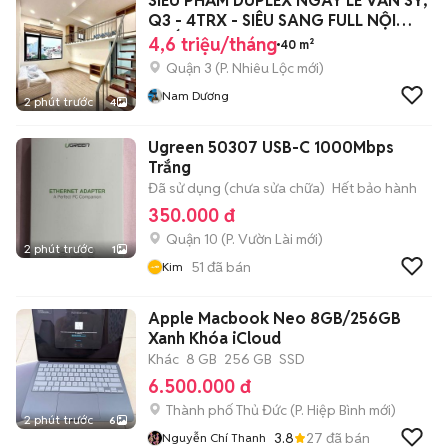
SIÊU PHẨM DUPLEX NGAY LÊ VĂN SỸ,
Q3 - 4TRX - SIÊU SANG FULL NỘI
THẤT
4,6 triệu/tháng
40 m²
Quận 3
(
P. Nhiêu Lộc
mới)
Nam Dương
2 phút trước
4
Ugreen 50307 USB-C 1000Mbps
Trắng
Đã sử dụng (chưa sửa chữa)
Hết bảo hành
350.000 đ
Quận 10
(
P. Vườn Lài
mới)
2 phút trước
1
51
đã bán
Kim
Apple Macbook Neo 8GB/256GB
Xanh Khóa iCloud
Khác
8 GB
256 GB
SSD
6.500.000 đ
Thành phố Thủ Đức
(
P. Hiệp Bình
mới)
2 phút trước
6
3.8
27
đã bán
Nguyễn Chí Thanh