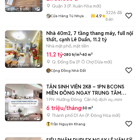
Quận 3
(
P. Xuân Hòa
mới)
2 phút trước
1
3226
đã
4.9
Cửa Hàng Tủ Nhựa
bán
Đài Loan Hoàng
Quân
Nhà 40m2, 7 tầng thang máy, full nội
thất, cạnh Lê Duẩn, 11.2 tỷ
Nhà mặt phố, mặt tiền
11,2 tỷ
280 tr/m²
40 m²
Q. Đống Đa
(
P. Ô Chợ Dừa
mới)
2 phút trước
3
Cộng Đồng Nhà Đất
TÂN SINH VIÊN 2K8 – 1PN BCONS
MIỀN ĐÔNG NGAY TRUNG TÂM
LÀNG ĐẠI HỌC
1 PN
Hướng Đông
Căn hộ dịch vụ, mini
6 triệu/tháng
30 m²
Thành phố Dĩ An
(
P. Đông Hòa
mới)
2 phút trước
6
T
Trần Nguyên Khang