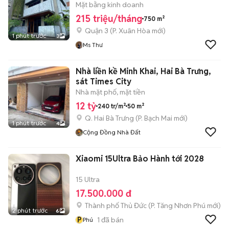
HẦM TRỆT 4L
Mặt bằng kinh doanh
215 triệu/tháng
750 m²
Quận 3
(
P. Xuân Hòa
mới)
1 phút trước
3
Ms Thư
Nhà liền kề Minh Khai, Hai Bà Trưng,
sát Times City
Nhà mặt phố, mặt tiền
12 tỷ
240 tr/m²
50 m²
Q. Hai Bà Trưng
(
P. Bạch Mai
mới)
1 phút trước
4
Cộng Đồng Nhà Đất
Xiaomi 15Ultra Bảo Hành tới 2028
15 Ultra
17.500.000 đ
Thành phố Thủ Đức
(
P. Tăng Nhơn Phú
mới)
2 phút trước
6
P
1
đã bán
Phú