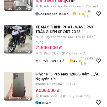
4,5 triệu/tháng
35 m²
Thành phố Thủ Đức
(
P. Long Trường
mới)
1 phút trước
9
3
đã
5.0
Cho Thuê Căn Hộ Dịch
bán
Vụ, Phòng Trọ Thành
Phố Thủ Đức
XE MÁY THỊNH PHÁT- WAVE RSX
TRẮNG ĐEN SPORT 2023
2023
Tay côn/Moto
100 - 175 cc
Đã sử
dụng
21.500.000 đ
1 phút trước
11
Q. Bắc Từ Liêm
(
P. Phú Diễn
mới)
1422
đã
4.6
XE MÁY THỊNH PHÁT
bán
XE LƯỚT GIÁ RẺ
iPhone 13 Pro Max 128GB Xám LL/A
Nguyên zin
iPhone 13 Pro Max
128 GB
9.000.000 đ
Thành phố Huế
(
P. Thủy Xuân
mới)
1 phút trước
4
Tran Lam