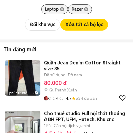
Laptop
Razer
Đổi khu vực
Xóa tất cả bộ lọc
Tin đăng mới
Quần Jean Denim Cotton Straight
size 35
Đã sử dụng
Đồ nam
80.000 đ
Q. Thanh Xuân
1 phút trước
5
4.7
534
đã bán
Chú Phúc
Cho thuê studio Full nội thất thoáng
ở ĐH FPT, UFM, Hutech, Khu cnc
1 PN
Căn hộ dịch vụ, mini