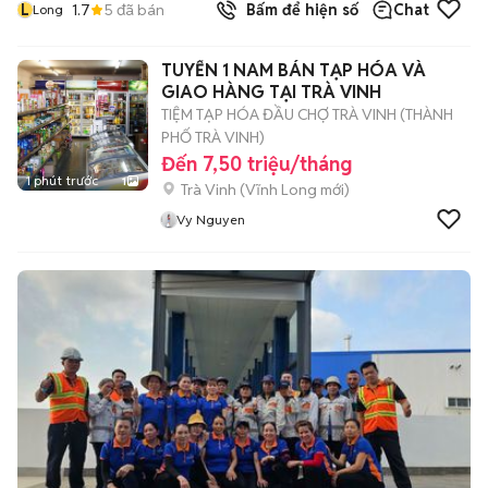
L
1.7
5
đã bán
Bấm để hiện số
Chat
Long
TUYỂN 1 NAM BÁN TẠP HÓA VÀ
GIAO HÀNG TẠI TRÀ VINH
TIỆM TẠP HÓA ĐẦU CHỢ TRÀ VINH (THÀNH
PHỐ TRÀ VINH)
Đến 7,50 triệu/tháng
1 phút trước
1
Trà Vinh
(
Vĩnh Long
mới)
Vy Nguyen