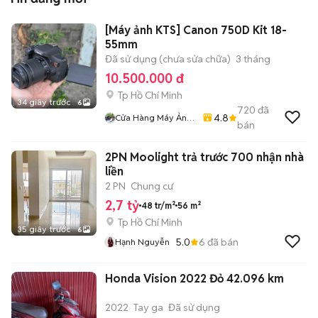
[Máy ảnh KTS] Canon 750D Kit 18-
55mm
Đã sử dụng (chưa sửa chữa)
3 tháng
10.500.000 đ
Tp Hồ Chí Minh
34 giây trước
6
720
đã
4.8
Cửa Hàng Máy Ảnh
bán
KTS
2PN Moolight trả trước 700 nhận nhà
liền
2 PN
Chung cư
2,7 tỷ
48 tr/m²
56 m²
Tp Hồ Chí Minh
35 giây trước
6
5.0
6
đã bán
Hạnh Nguyễn
Honda Vision 2022 Đỏ 42.096 km
2022
Tay ga
Đã sử dụng