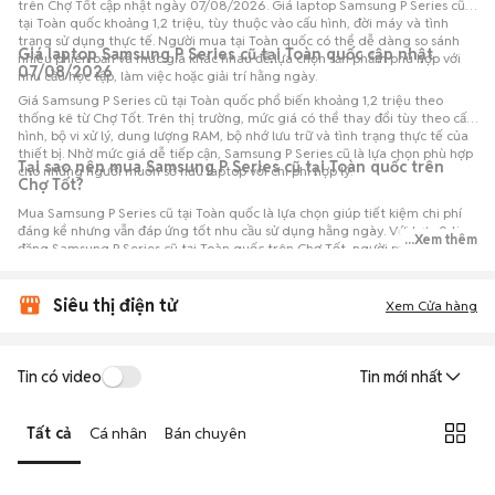
trên Chợ Tốt cập nhật ngày 07/08/2026. Giá laptop Samsung P Series cũ
tại Toàn quốc khoảng 1,2 triệu, tùy thuộc vào cấu hình, đời máy và tình
trạng sử dụng thực tế. Người mua tại Toàn quốc có thể dễ dàng so sánh
Giá laptop Samsung P Series cũ tại Toàn quốc cập nhật
nhiều phiên bản và mức giá khác nhau để lựa chọn sản phẩm phù hợp với
07/08/2026
nhu cầu học tập, làm việc hoặc giải trí hằng ngày.
Giá Samsung P Series cũ tại Toàn quốc phổ biến khoảng 1,2 triệu theo
thống kê từ Chợ Tốt. Trên thị trường, mức giá có thể thay đổi tùy theo cấu
hình, bộ vi xử lý, dung lượng RAM, bộ nhớ lưu trữ và tình trạng thực tế của
thiết bị. Nhờ mức giá dễ tiếp cận, Samsung P Series cũ là lựa chọn phù hợp
Tại sao nên mua Samsung P Series cũ tại Toàn quốc trên
cho những người muốn sở hữu laptop với chi phí hợp lý.
Chợ Tốt?
Mua Samsung P Series cũ tại Toàn quốc là lựa chọn giúp tiết kiệm chi phí
đáng kể nhưng vẫn đáp ứng tốt nhu cầu sử dụng hằng ngày. Với hơn 0 tin
...Xem thêm
đăng Samsung P Series cũ tại Toàn quốc trên Chợ Tốt, người mua có thể
dễ dàng tham khảo nhiều mức giá và tình trạng máy khác nhau để lựa
chọn sản phẩm phù hợp với nhu cầu và ngân sách.
Siêu thị điện tử
Xem Cửa hàng
Tin có video
Tin mới nhất
Tất cả
Cá nhân
Bán chuyên