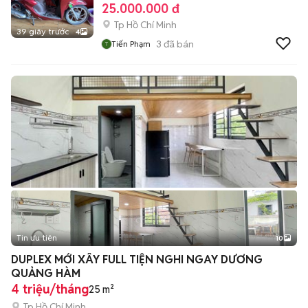
25.000.000 đ
Tp Hồ Chí Minh
39 giây trước
4
3
đã bán
Tiến Phạm
Tin ưu tiên
10
+
2
DUPLEX MỚI XÂY FULL TIỆN NGHI NGAY DƯƠNG
QUẢNG HÀM
4 triệu/tháng
25 m²
Tp Hồ Chí Minh