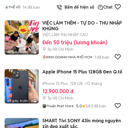
14
đã bán
Bấm để hiện số
Chat
THẾ VŨ
VIỆC LÀM THÊM - TỰ DO - THU NHẬP
KHỦNG
VIỆC LÀM THU NHẬP CAO
Đến 50 triệu (lương khoán)
Tp Hồ Chí Minh
42 giây trước
5
1
đã bán
KINH DOANH NHÀ PHỐ HCM
Apple iPhone 15 Plus 128GB Đen Q.tế
iPhone 15 Plus
128 GB
>12 tháng
12.900.000 đ
Tp Hồ Chí Minh
43 giây trước
6
5.0
583
đã bán
Thuận Phát Store
SMART Tivi SONY 43in mỏng nguyên
zin đẹp xuất sắc.