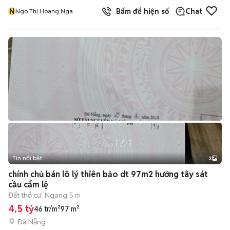
N
Bấm để hiện số
Chat
Ngo Thi Hoang Nga
Tin nổi bật
3
chính chủ bán lô lý thiên bảo dt 97m2 hướng tây sát
cầu cẩm lệ
Đất thổ cư
Ngang 5 m
4,5 tỷ
46 tr/m²
97 m²
Đà Nẵng