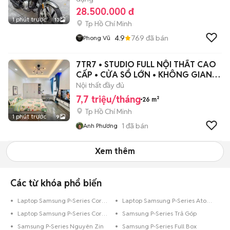
28.500.000 đ
1 phút trước
13
Tp Hồ Chí Minh
4.9
769
đã bán
Phong Vũ
7TR7 • STUDIO FULL NỘI THẤT CAO
CẤP • CỬA SỔ LỚN • KHÔNG GIAN
RỘNG ĐẸP
Nội thất đầy đủ
7,7 triệu/tháng
26 m²
Tp Hồ Chí Minh
1 phút trước
9
1
đã bán
Anh Phương
Xem thêm
Các từ khóa phổ biến
Laptop Samsung P-Series Core i3 500 GB
Laptop Samsung P-Series Atom 500 GB
Laptop Samsung P-Series Core i5 128 GB
Samsung P-Series Trả Góp
Samsung P-Series Nguyên Zin
Samsung P-Series Full Box