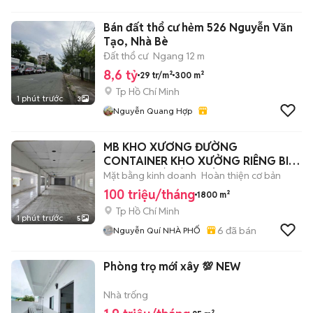
Bán đất thổ cư hẻm 526 Nguyễn Văn
Tạo, Nhà Bè
Đất thổ cư
Ngang 12 m
8,6 tỷ
29 tr/m²
300 m²
Tp Hồ Chí Minh
1 phút trước
3
Nguyễn Quang Hợp
MB KHO XƯƠNG ĐƯỜNG
CONTAINER KHO XƯỞNG RIÊNG BIỆT
DT1800 GIÁPBÌNH TÂN
Mặt bằng kinh doanh
Hoàn thiện cơ bản
100 triệu/tháng
1800 m²
Tp Hồ Chí Minh
1 phút trước
5
6
đã bán
Nguyễn Quí NHÀ PHỐ
Phòng trọ mới xây 💯 NEW
Nhà trống