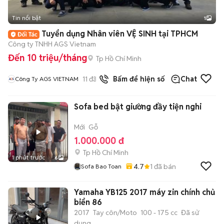
Tin nổi bật
1
Tuyển dụng Nhân viên VỆ SINH tại TPHCM
Công ty TNHH AGS Vietnam
Đến 10 triệu/tháng
Tp Hồ Chí Minh
11
đã bán
Bấm để hiện số
Chat
Công Ty AGS VIETNAM
Sofa bed bật giường đầy tiện nghi
Mới
Gỗ
1.000.000 đ
Tp Hồ Chí Minh
1 phút trước
6
4.7
1
đã bán
Sofa Bao Toan
Yamaha YB125 2017 máy zin chính chủ
biển 86
2017
Tay côn/Moto
100 - 175 cc
Đã sử
dụng