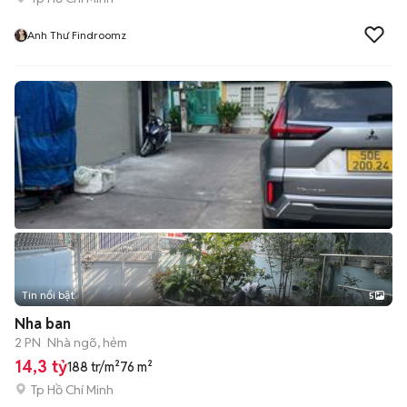
Anh Thư Findroomz
Tin nổi bật
5
Nha ban
2 PN
Nhà ngõ, hẻm
14,3 tỷ
188 tr/m²
76 m²
Tp Hồ Chí Minh