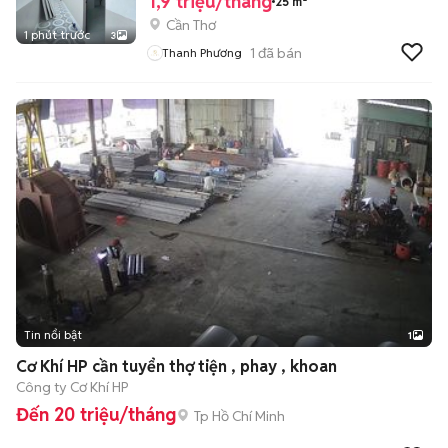
1,9 triệu/tháng
25 m²
Cần Thơ
1 phút trước
3
1
đã bán
Thanh Phương
Tin nổi bật
1
Cơ Khí HP cần tuyển thợ tiện , phay , khoan
Công ty Cơ Khí HP
Đến 20 triệu/tháng
Tp Hồ Chí Minh