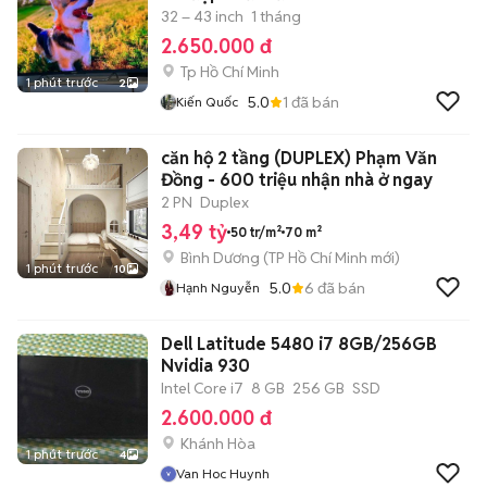
32 – 43 inch
1 tháng
2.650.000 đ
Tp Hồ Chí Minh
1 phút trước
2
5.0
1
đã bán
Kiến Quốc
căn hộ 2 tầng (DUPLEX) Phạm Văn
Đồng - 600 triệu nhận nhà ở ngay
2 PN
Duplex
3,49 tỷ
50 tr/m²
70 m²
Bình Dương
(
TP Hồ Chí Minh
mới)
1 phút trước
10
5.0
6
đã bán
Hạnh Nguyễn
Dell Latitude 5480 i7 8GB/256GB
Nvidia 930
Intel Core i7
8 GB
256 GB
SSD
2.600.000 đ
Khánh Hòa
1 phút trước
4
Van Hoc Huynh