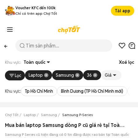
Voucher KFC đến 100k
Tải app
Chỉ có trên app Chợ Tốt
Khu vực:
Toàn quốc
Xoá lọc
Laptop
Samsung
36
Giá
Lọc
Khu vực:
Tp Hồ Chí Minh
Bình Dương (TP Hồ Chí Minh mới)
Bà 
Chợ Tốt
Laptop
Samsung
Samsung P-Series
Mua bán laptop Samsung dòng P cũ giá rẻ tại Toàn quốc
Samsung P Series cũ hiện đang có 0 tin đăng được rao bán tại Toàn quốc