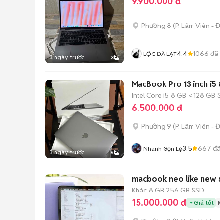
9.900.000 đ
Phường 8
(
P. Lâm Viên - Đ
4.4
1066
đã
LỘC ĐÀ LẠT
3 ngày trước
3
MacBook Pro 13 inch i
Intel Core i5
8 GB
< 128 GB
6.500.000 đ
Phường 9
(
P. Lâm Viên - Đ
3.5
667
đã
Nhanh Gọn Lẹ
3 ngày trước
6
macbook neo like new s
Khác
8 GB
256 GB
SSD
15.000.000 đ
Giá tốt