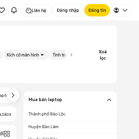
Đăng nhập
Đăng tin
Liên hệ
Xoá
Kích cỡ màn hình
Tình trạng
Đăng bởi
lọc
Laptop Văn
aptop Gaming
Laptop Core I9
Phòng
Mua bán laptop
Thành phố Bảo Lộc
a hàng
Huyện Bảo Lâm
ới