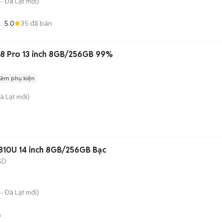
- Đà Lạt
mới)
5.0
35
đã bán
8 Pro 13 inch 8GB/256GB 99%
Kèm phụ kiện
à Lạt
mới)
10810U 14 inch 8GB/256GB Bạc
SD
- Đà Lạt
mới)
n