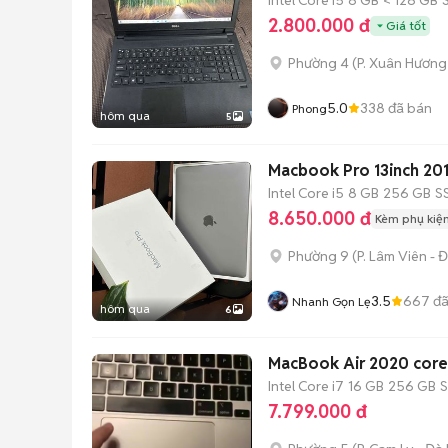
2.800.000 đ
Giá tốt
Phường 4
(
P. Xuân Hương 
5.0
338
đã bán
Phong
hôm qua
5
Macbook Pro 13inch 20
Intel Core i5
8 GB
256 GB
S
8.650.000 đ
Kèm phụ kiệ
Phường 9
(
P. Lâm Viên - Đ
3.5
667
đã
Nhanh Gọn Lẹ
hôm qua
6
MacBook Air 2020 core 
Intel Core i7
16 GB
256 GB
7.799.000 đ