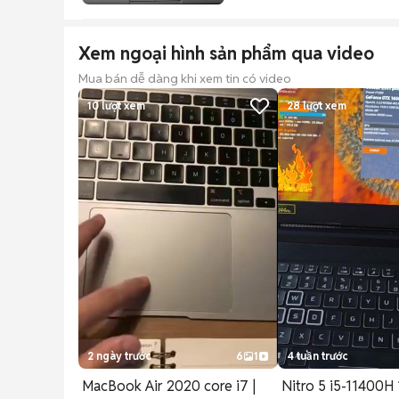
Xem ngoại hình sản phẩm qua video
Mua bán dễ dàng khi xem tin có video
10
lượt xem
28
lượt xem
2 ngày trước
6
1
4 tuần trước
MacBook Air 2020 core i7 |
Nitro 5 i5-11400H 