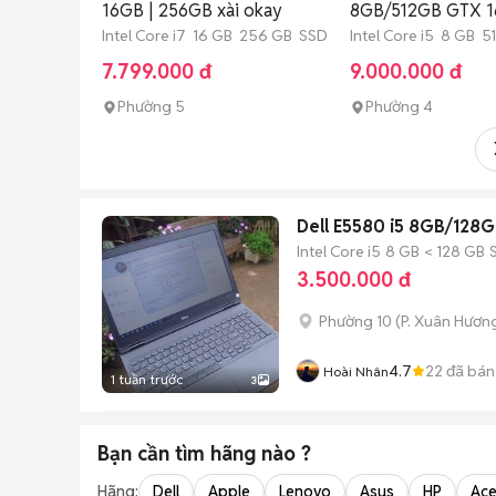
16GB | 256GB xài okay
8GB/512GB GTX 1
Intel Core i7 16 GB 256 GB SSD
Intel Core i5 8 GB 
7.799.000 đ
9.000.000 đ
Phường 5
Phường 4
Dell E5580 i5 8GB/128
Intel Core i5
8 GB
< 128 GB
3.500.000 đ
Phường 10
(
P. Xuân Hương
4.7
22
đã bán
Hoài Nhân
1 tuần trước
3
Bạn cần tìm
hãng
nào ?
Hãng:
Dell
Apple
Lenovo
Asus
HP
Ace