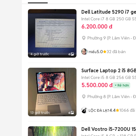
Dell Latitude 5290 i7 
Intel Core i7
8 GB
250 GB
S
6.200.000 đ
Phường 9
(
P. Lâm Viên - Đ
5.0
32
đã bán
Hiếu
4 giờ trước
6
Surface Laptop 2 i5 8
Intel Core i5
8 GB
256 GB
S
5.500.000 đ
Rẻ hơn
Phường 8
(
P. Lâm Viên - Đ
4.4
1066
đã
LỘC ĐÀ LẠT
13 giờ trước
6
Dell Vostro i5-7200U 1
Intel Core i5
8 GB
< 128 GB