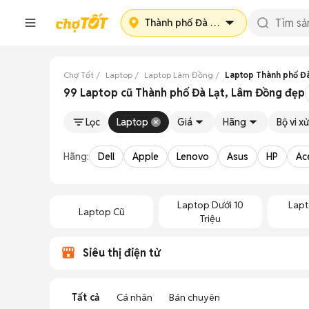
Thành phố Đà Lạt
Chợ Tốt
Laptop
Laptop Lâm Đồng
Laptop Thành phố Đà
99 Laptop cũ Thành phố Đà Lạt, Lâm Đồng đẹp
Lọc
Laptop
Giá
Hãng
Bộ vi xử
Hãng:
Dell
Apple
Lenovo
Asus
HP
Ac
Laptop Dưới 10
Lapt
Laptop Cũ
Triệu
Siêu thị điện tử
Tất cả
Cá nhân
Bán chuyên