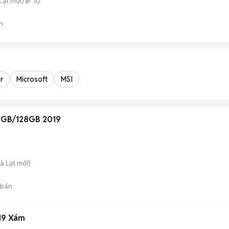
Lạt
mới)
10
n
r
Microsoft
MSI
 8GB/128GB 2019
à Lạt
mới)
 bán
19 Xám