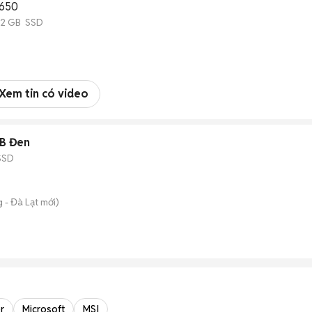
650
512 GB SSD
Xem tin có video
GB Đen
SSD
 - Đà Lạt
mới)
r
Microsoft
MSI