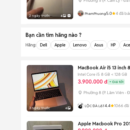
Phường 5
(
P. Cam Ly - Đà 
5.0
4
đã bá
PhamPhuong
2 ngày trước
6
Bạn cần tìm
hãng
nào ?
Hãng:
Dell
Apple
Lenovo
Asus
HP
Ace
MacBook Air i5 13 inch
Intel Core i5
8 GB
< 128 GB
3.900.000 đ
Giá tốt
Phường 8
(
P. Lâm Viên - Đ
4.4
1066
đã
LỘC ĐÀ LẠT
3 ngày trước
6
Apple Macbook Pro 20