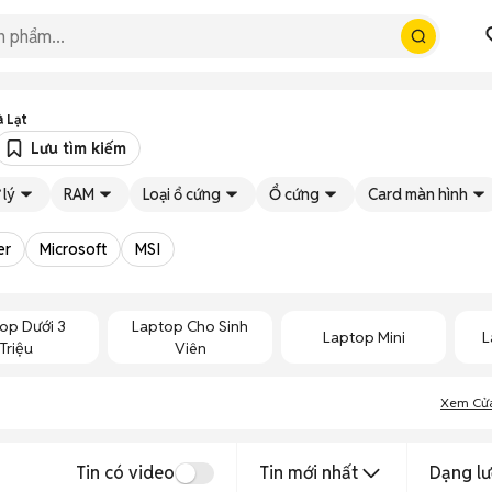
 Lạt
Lưu tìm kiếm
 lý
RAM
Loại ổ cứng
Ổ cứng
Card màn hình
er
Microsoft
MSI
op Dưới 3
Laptop Cho Sinh
Laptop Mini
L
Triệu
Viên
Xem Cử
Tin có video
Tin mới nhất
Dạng lư