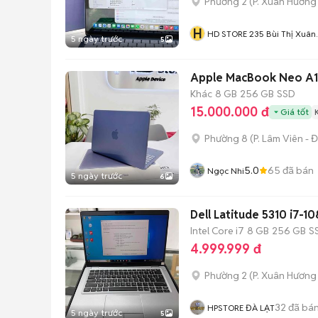
Phường 2
(
P. Xuân Hương 
H
HD STORE 235 Bùi Thị Xuân
5 ngày trước
5
Đà Lạt
Apple MacBook Neo A1
Khác
8 GB
256 GB
SSD
15.000.000 đ
Giá tốt
Phường 8
(
P. Lâm Viên - Đ
5.0
65
đã bán
Ngọc Nhi
5 ngày trước
6
Dell Latitude 5310 i7-
Intel Core i7
8 GB
256 GB
S
4.999.999 đ
Phường 2
(
P. Xuân Hương 
32
đã bá
HPSTORE ĐÀ LẠT
5 ngày trước
5