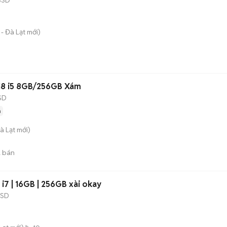
- Đà Lạt
mới)
18 i5 8GB/256GB Xám
SD
n
à Lạt
mới)
 bán
i7 | 16GB | 256GB xài okay
SSD