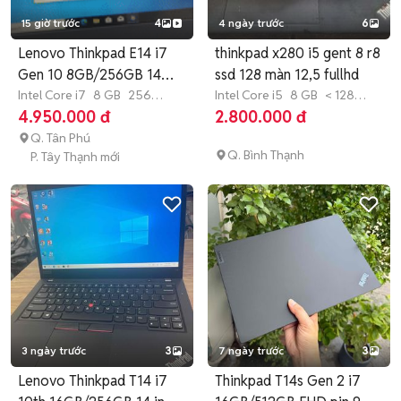
15 giờ trước
4
4 ngày trước
6
Lenovo Thinkpad E14 i7
thinkpad x280 i5 gent 8 r8
Gen 10 8GB/256GB 14
ssd 128 màn 12,5 fullhd
inch
Intel Core i7
8 GB
256
Intel Core i5
8 GB
< 128
GB
SSD
GB
SSD
4.950.000 đ
2.800.000 đ
Q. Tân Phú
Q. Bình Thạnh
P. Tây Thạnh mới
3 ngày trước
3
7 ngày trước
3
Lenovo Thinkpad T14 i7
Thinkpad T14s Gen 2 i7