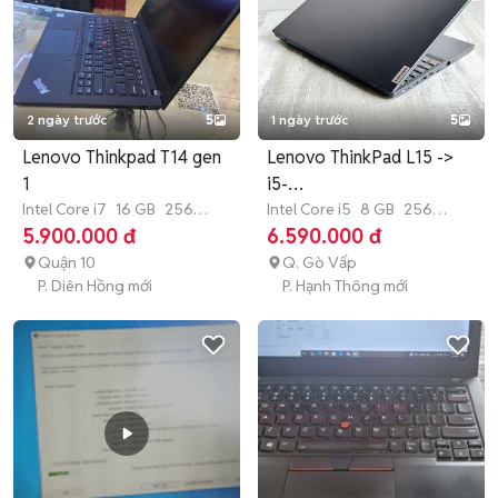
2 ngày trước
5
1 ngày trước
5
Lenovo Thinkpad T14 gen
Lenovo ThinkPad L15 ->
1
i5-
Intel Core i7
16 GB
256
10210U_8G_256G_15,6
Intel Core i5
8 GB
256
GB
SSD
GB
SSD
5.900.000 đ
6.590.000 đ
FHD
Quận 10
Q. Gò Vấp
P. Diên Hồng mới
P. Hạnh Thông mới