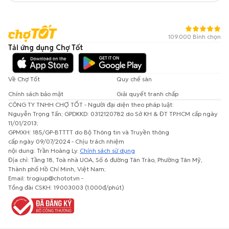
109.000 Bình chọn
Tải ứng dụng Chợ Tốt
Về Chợ Tốt
Quy chế sàn
Chính sách bảo mật
Giải quyết tranh chấp
CÔNG TY TNHH CHỢ TỐT - Người đại diện theo pháp luật:
Nguyễn Trọng Tấn; GPDKKD: 0312120782 do Sở KH & ĐT TP.HCM cấp ngày
11/01/2013;
GPMXH: 185/GP-BTTTT do Bộ Thông tin và Truyền thông
cấp ngày 09/07/2024 - Chịu trách nhiệm
nội dung: Trần Hoàng Ly.
Chính sách sử dụng
Địa chỉ: Tầng 18, Toà nhà UOA, Số 6 đường Tân Trào, Phường Tân Mỹ,
Thành phố Hồ Chí Minh, Việt Nam;
Email: trogiup@chotot.vn -
Tổng đài CSKH: 19003003 (1.000đ/phút)