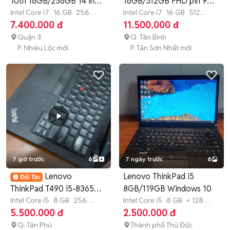
10th 16GB/256GB 14 inch
16GB/512GB FHD pin 9
FH
Intel Core i7
16 GB
256
lần
Intel Core i7
16 GB
512
GB
SSD
GB
SSD
7.400.000 đ
11.500.000 đ
Quận 3
Q. Tân Bình
P. Nhiêu Lộc mới
P. Tân Sơn Nhất mới
7 giờ trước
6
7 ngày trước
6
Lenovo
Lenovo ThinkPad i5
ThinkPad T490 i5-8365U
8GB/119GB Windows 10
14 inch BỀN BỈ
Intel Core i5
8 GB
256
Intel Core i5
8 GB
< 128
GB
SSD
GB
SSD
5.500.000 đ
2.500.000 đ
Q. Tân Phú
Thành phố Thủ Đức