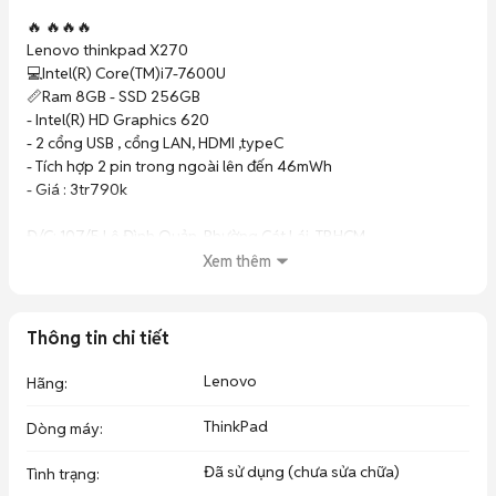
🔥 🔥🔥🔥

Lenovo thinkpad X270 

💻Intel(R) Core(TM)i7-7600U

📏Ram 8GB - SSD 256GB

- Intel(R) HD Graphics 620 

- 2 cổng USB , cổng LAN, HDMI ,typeC

- Tích hợp 2 pin trong ngoài lên đến 46mWh

- Giá : 3tr790k

Đ/C: 107/5 Lê Đình Quản, Phường Cát Lái, TP.HCM
Xem thêm
Thông tin chi tiết
Lenovo
Hãng
:
ThinkPad
Dòng máy
:
Đã sử dụng (chưa sửa chữa)
Tình trạng
: