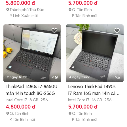
GB
SSD
GB
SSD
5.800.000 đ
5.700.000 đ
Thành phố Thủ Đức
Q. Tân Bình
P. Linh Xuân mới
P. Tân Bình mới
2 ngày trước
6
4 ngày trước
5
ThinkPad T480s i7-8650U
Lenovo ThinkPad T490s
màn 14in touch 8G-256G
i7 Ram 16G màn 14in cảm
Intel Core i7
8 GB
256
ứng
Intel Core i7
16 GB
256
GB
SSD
GB
SSD
4.800.000 đ
5.700.000 đ
Q. Tân Bình
Q. Tân Bình
P. Tân Bình mới
P. Tân Bình mới