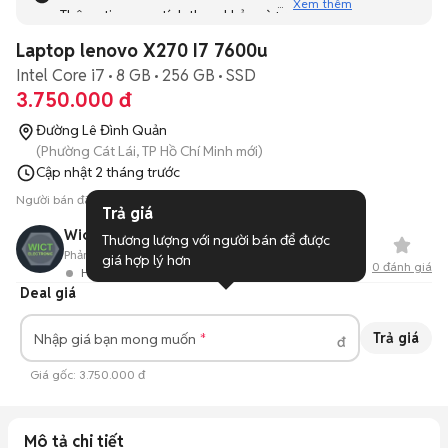
Xem thêm
Thông tin mang tính tham khảo và bạn không thể liên hệ
với người bán. Bạn hãy tham khảo thêm các tin đăng
Laptop lenovo X270 I7 7600u
tương tự khác dưới đây nhé!
Intel Core i7
8 GB
256 GB
SSD
3.750.000 đ
Đường Lê Đình Quản
(Phường Cát Lái, TP Hồ Chí Minh mới)
Cập nhật
2 tháng trước
Người bán đã ẩn số điện thoại
Trả giá
Wict Electronic
Thương lượng với người bán để được 
Phản hồi:
82%
1
Đã bán
giá hợp lý hơn
0
đánh giá
Hoạt động 1 ngày trước
Deal giá
Trả giá
Nhập giá bạn mong muốn
đ
Giá gốc:
3.750.000 đ
Mô tả chi tiết