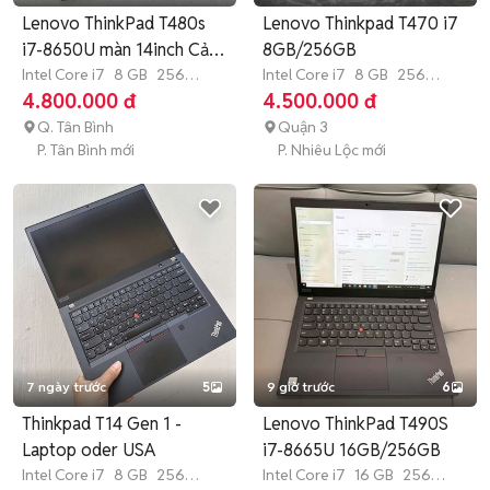
Lenovo ThinkPad T480s
Lenovo Thinkpad T470 i7
i7-8650U màn 14inch Cảm
8GB/256GB
ứng
Intel Core i7
8 GB
256
Intel Core i7
8 GB
256
GB
SSD
GB
SSD
4.800.000 đ
4.500.000 đ
Q. Tân Bình
Quận 3
P. Tân Bình mới
P. Nhiêu Lộc mới
7 ngày trước
5
9 giờ trước
6
Thinkpad T14 Gen 1 -
Lenovo ThinkPad T490S
Laptop oder USA
i7-8665U 16GB/256GB
Intel Core i7
8 GB
256
Intel Core i7
16 GB
256