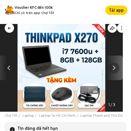
Voucher KFC đến 100k
Tải app
Chỉ có trên app Chợ Tốt
1
/
3
Chợ Tốt
Laptop
Laptop Tp Hồ Chí Minh
Laptop Thành phố Thủ Đức
L
Tin đăng đã hết hạn