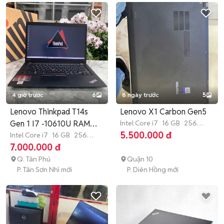
4 giờ trước
6
8 ngày trước
5
Lenovo Thinkpad T14s
Lenovo X1 Carbon Gen5
Gen 1 I7 -10610U RAM
Intel Core i7
16 GB
256
GB
SSD
5.500.000 đ
16GB/256
Intel Core i7
16 GB
256
GB
SSD
7.000.000 đ
Q. Tân Phú
Quận 10
P. Tân Sơn Nhì mới
P. Diên Hồng mới