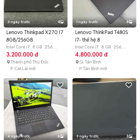
3 ngày trước
4
1 ngày trước
6
Lenovo Thinkpad X270 I7
Lenovo ThinkPad T480S
8GB/256GB
i7- thế hệ 8
Intel Core i7
8 GB
256
Intel Core i7
8 GB
256
GB
SSD
GB
SSD
3.200.000 đ
4.800.000 đ
Thành phố Thủ Đức
Q. Tân Bình
P. Cát Lái mới
P. Tân Bình mới
4 ngày trước
6
3 ngày trước
3