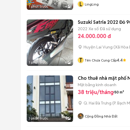
L
LingLing
1 phút trước
6
Suzuki Satria 2022 Đỏ
2022
Xe số
Đã sử dụng
24.000.000 đ
Huyện Lai Vung
(
Xã Hòa
T
4.4
Tên Chưa Cung Cấp
1 phút trước
11
Cho thuê nhà mặt phố N
Mặt bằng kinh doanh
38 triệu/tháng
50 m²
Q. Hai Bà Trưng
(
P. Bạch M
Cộng Đồng Nhà Đất
1 phút trước
5