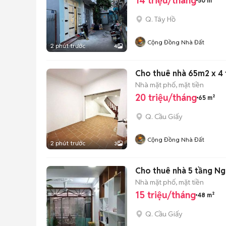
14 triệu/tháng
50 m²
Q. Tây Hồ
Cộng Đồng Nhà Đất
2 phút trước
4
Cho thuê nhà 65m2 x 4 
Nhà mặt phố, mặt tiền
20 triệu/tháng
65 m²
Q. Cầu Giấy
Cộng Đồng Nhà Đất
2 phút trước
3
Cho thuê nhà 5 tầng Ng
Nhà mặt phố, mặt tiền
15 triệu/tháng
48 m²
Q. Cầu Giấy