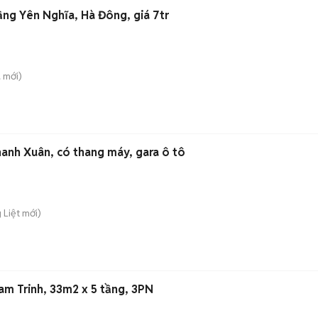
ầng Yên Nghĩa, Hà Đông, giá 7tr
a
mới)
hanh Xuân, có thang máy, gara ô tô
 Liệt
mới)
am Trinh, 33m2 x 5 tầng, 3PN