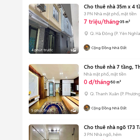
Cho thuê nhà 35m x 4 t
3 PN
Nhà mặt phố, mặt tiền
7 triệu/tháng
35 m²
Q. Hà Đông
(
P. Yên Nghĩ
Cộng Đồng Nhà Đất
4 phút trước
5
Cho thuê nhà 7 tầng, T
Nhà mặt phố, mặt tiền
0 đ/tháng
50 m²
Q. Thanh Xuân
(
P. Phương
Cộng Đồng Nhà Đất
5 phút trước
4
Cho thuê nhà ngõ 173 T
3 PN
Nhà ngõ, hẻm