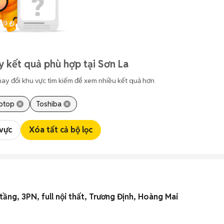
y kết quả phù hợp tại Sơn La
hay đổi khu vực tìm kiếm để xem nhiều kết quả hơn
ptop
Toshiba
 vực
Xóa tất cả bộ lọc
ầng, 3PN, full nội thất, Trương Định, Hoàng Mai