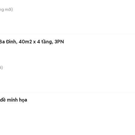
ng
mới)
 Ba Đình, 40m2 x 4 tầng, 3PN
i)
 đề minh họa