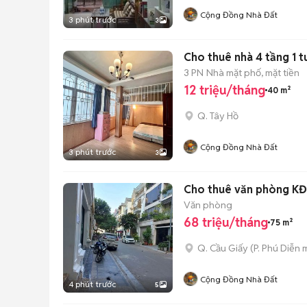
Cộng Đồng Nhà Đất
3 phút trước
3
Cho thuê nhà 4 tầng 1 
3 PN
Nhà mặt phố, mặt tiền
12 triệu/tháng
40 m²
Q. Tây Hồ
Cộng Đồng Nhà Đất
3 phút trước
3
Cho thuê văn phòng KĐ
Văn phòng
68 triệu/tháng
75 m²
Q. Cầu Giấy
(
P. Phú Diễn
m
Cộng Đồng Nhà Đất
4 phút trước
5