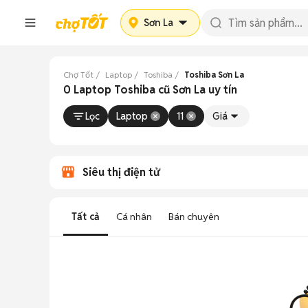
Sơn La
Chợ Tốt
Laptop
Toshiba
Toshiba Sơn La
0 Laptop Toshiba cũ Sơn La uy tín
Lọc
Laptop
11
Giá
Siêu thị điện tử
Tất cả
Cá nhân
Bán chuyên