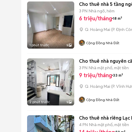
Cho thuê nhà 5 tầng ng
3 PN
Nhà ngõ, hẻm
6 triệu/tháng
18 m²
Q. Hoàng Mai
(
P. Định Cô
Cộng Đồng Nhà Đất
1 phút trước
5
Cho thuê nhà nguyên că
3 PN
Nhà mặt phố, mặt tiền
9 triệu/tháng
33 m²
Q. Hoàng Mai
(
P. Vĩnh Hư
Cộng Đồng Nhà Đất
2 phút trước
5
Cho thuê nhà riêng Lạc
4 PN
Nhà mặt phố, mặt tiền