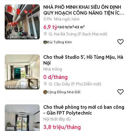
NHÀ PHỐ MINH KHAI SIÊU ỔN ĐỊNH
QUY HOẠCH CÔNG NĂNG TIỆN ÍCH
Ở NGAY.
3 PN
Nhà ngõ, hẻm
6,9 tỷ
160 tr/m²
43 m²
Q. Hai Bà Trưng
(
P. Bạch Mai
mới)
3 phút trước
12
Bùi Tường Kiên
Cho thuê Studio 5', Hồ Tùng Mậu, Hà
Nội
Nhà trống
0 đ/tháng
Q. Cầu Giấy
(
P. Phú Diễn
mới)
4 phút trước
4
Cộng Đồng Nhà Đất
Cho thuê phòng trọ mới có ban công
- Gần FPT Polytechnic
Nội thất đầy đủ
3,8 triệu/tháng