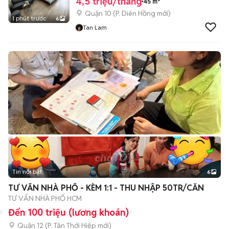
4,5 triệu/tháng
45 m²
Quận 10
(
P. Diên Hồng
mới)
1 phút trước
6
Tan Lam
Tin nổi bật
6
+
2
TƯ VẤN NHÀ PHỐ - KÈM 1:1 - THU NHẬP 50TR/CĂN
TƯ VẤN NHÀ PHỐ HCM
Đến 100 triệu (lương khoán)
Quận 12
(
P. Tân Thới Hiệp
mới)