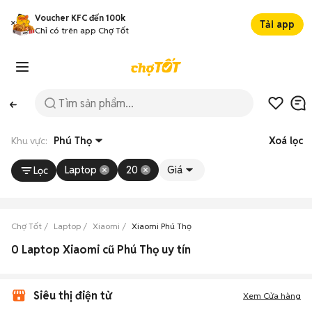
Voucher KFC đến 100k
Tải app
Chỉ có trên app Chợ Tốt
Khu vực:
Phú Thọ
Xoá lọc
Laptop
20
Giá
Lọc
Chợ Tốt
Laptop
Xiaomi
Xiaomi Phú Thọ
0 Laptop Xiaomi cũ Phú Thọ uy tín
Siêu thị điện tử
Xem Cửa hàng