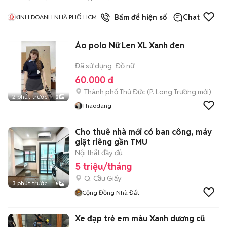
1
đã bán
Bấm để hiện số
Chat
KINH DOANH NHÀ PHỐ HCM
Áo polo Nữ Len XL Xanh đen
Đã sử dụng
Đồ nữ
60.000 đ
Thành phố Thủ Đức
(
P. Long Trường
mới)
2 phút trước
2
Thaodang
Cho thuê nhà mới có ban công, máy
giặt riêng gần TMU
Nội thất đầy đủ
5 triệu/tháng
Q. Cầu Giấy
3 phút trước
5
Cộng Đồng Nhà Đất
Xe đạp trẻ em màu Xanh dương cũ