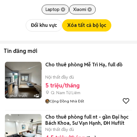
Laptop
Xiaomi
Đổi khu vực
Xóa tất cả bộ lọc
Tin đăng mới
Cho thuê phòng Mễ Trì Hạ, full đồ
Nội thất đầy đủ
5 triệu/tháng
Q. Nam Từ Liêm
1 phút trước
4
Cộng Đồng Nhà Đất
Cho thuê phòng full nt - gần Đại học
Bách Khoa, Sư Vạn Hạnh, ĐH Huflit
Nội thất đầy đủ