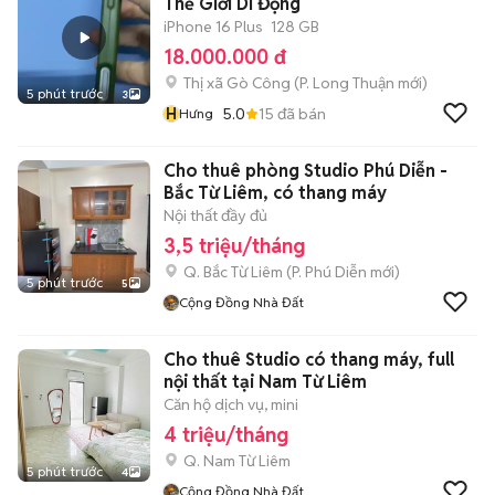
Thế Giới Di Động
iPhone 16 Plus
128 GB
18.000.000 đ
Thị xã Gò Công
(
P. Long Thuận
mới)
5 phút trước
3
H
5.0
15
đã bán
Hưng
Cho thuê phòng Studio Phú Diễn -
Bắc Từ Liêm, có thang máy
Nội thất đầy đủ
3,5 triệu/tháng
Q. Bắc Từ Liêm
(
P. Phú Diễn
mới)
5 phút trước
5
Cộng Đồng Nhà Đất
Cho thuê Studio có thang máy, full
nội thất tại Nam Từ Liêm
Căn hộ dịch vụ, mini
4 triệu/tháng
Q. Nam Từ Liêm
5 phút trước
4
Cộng Đồng Nhà Đất