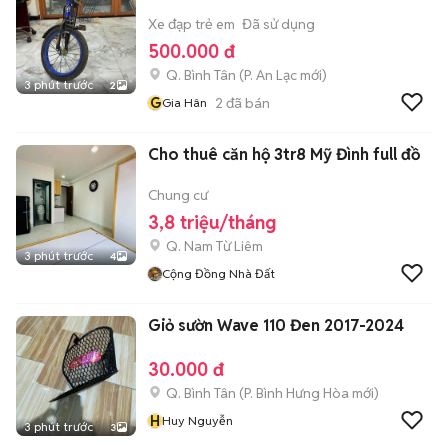
Xe đạp trẻ em
Đã sử dụng
500.000 đ
Q. Bình Tân
(
P. An Lạc
mới)
3 phút trước
2
G
2
đã bán
Gia Hân
Cho thuê căn hộ 3tr8 Mỹ Đình full đồ
Chung cư
3,8 triệu/tháng
Q. Nam Từ Liêm
3 phút trước
4
Cộng Đồng Nhà Đất
Giỏ sườn Wave 110 Đen 2017-2024
30.000 đ
Q. Bình Tân
(
P. Bình Hưng Hòa
mới)
H
Huy Nguyễn
3 phút trước
3