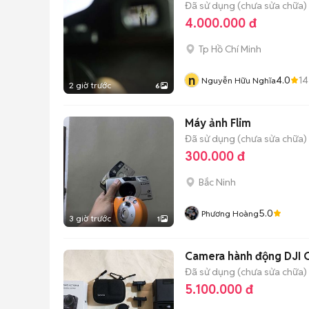
Đã sử dụng (chưa sửa chữa)
4.000.000 đ
Tp Hồ Chí Minh
n
4.0
14
Nguyễn Hữu Nghĩa
2 giờ trước
6
Máy ảnh Flim
Đã sử dụng (chưa sửa chữa)
300.000 đ
Bắc Ninh
5.0
Phương Hoàng
3 giờ trước
1
Camera hành động DJI 
Đã sử dụng (chưa sửa chữa)
5.100.000 đ