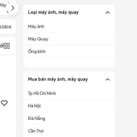
Máy Ảnh Nikon
Máy Ảnh Nikon
Máy Ảnh Canon
D300
D80
Loại máy ảnh, máy quay
Máy ảnh
a hàng
Máy Quay
ới
Ống kính
Mua bán máy ảnh, máy quay
Tp Hồ Chí Minh
Hà Nội
Đà Nẵng
Cần Thơ