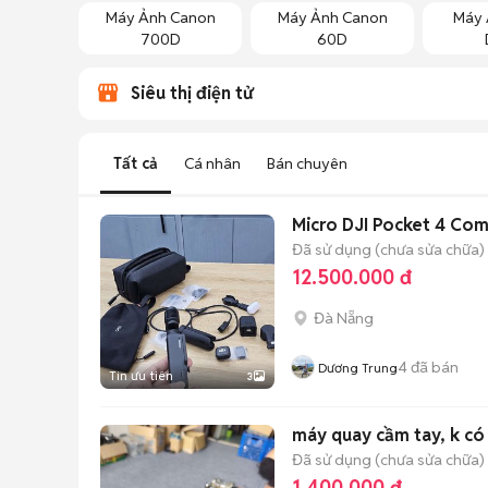
Máy Ảnh Canon
Máy Ảnh Canon
Máy 
700D
60D
Siêu thị điện tử
Tất cả
Cá nhân
Bán chuyên
Micro DJI Pocket 4 Co
Đã sử dụng (chưa sửa chữa)
12.500.000 đ
Đà Nẵng
4
đã bán
Dương Trung
Tin ưu tiên
3
máy quay cầm tay, k có
Đã sử dụng (chưa sửa chữa)
1.400.000 đ