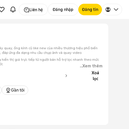
Đăng nhập
Đăng tin
Liên hệ
y quay, ống kính cũ like new của nhiều thương hiệu phổ biến
c, đáp ứng đa dạng nhu cầu chụp ảnh và quay video.
hiển thị giá trực tiếp từ người bán hỗ trợ lọc nhanh theo mức
t.
...Xem thêm
Xoá
lọc
Gần tôi