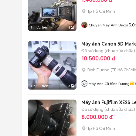
Tp Hồ Chí Minh
5.0
Chuyên Máy Ảnh Decor
Tin ưu tiên
6
Máy ảnh Canon 5D Mark 
Đã sử dụng (chưa sửa chữa)
10.500.000 đ
Bình Dương
(
TP Hồ Chí Mi
Máy Ảnh Cũ Bình Dương
Tin ưu tiên
6
Máy ảnh Fujifilm XE2S L
Đã sử dụng (chưa sửa chữa)
8.000.000 đ
Tp Hồ Chí Minh