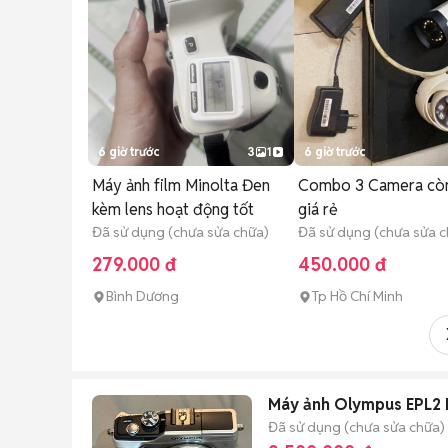
6 giờ trước
3
1
6 giờ trước
Máy ảnh film Minolta Đen
Combo 3 Camera cò
kèm lens hoạt động tốt
giá rẻ
Đã sử dụng (chưa sửa chữa)
Đã sử dụng (chưa sửa c
279.000 đ
450.000 đ
Bình Dương
Tp Hồ Chí Minh
Máy ảnh Olympus EPL2 
Đã sử dụng (chưa sửa chữa)