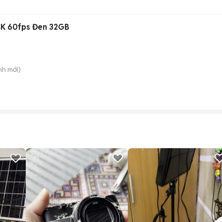
 4K 60fps Đen 32GB
nh
mới)