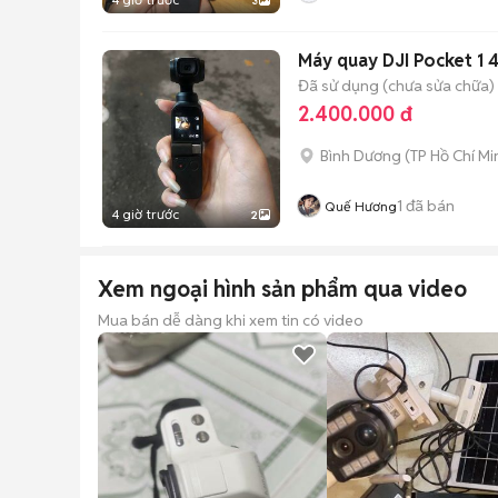
3
Máy quay DJI Pocket 1
Đã sử dụng (chưa sửa chữa)
2.400.000 đ
Bình Dương
(
TP Hồ Chí Mi
1
đã bán
Quế Hương
4 giờ trước
2
Xem ngoại hình sản phẩm qua video
Mua bán dễ dàng khi xem tin có video