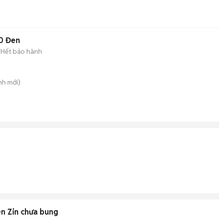
0 Đen
Hết bảo hành
nh
mới)
n Zin chưa bung