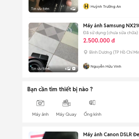
H
Huỳnh Trường An
Tin ưu tiên
4
Máy ảnh Samsung NX21
Đã sử dụng (chưa sửa chữa)
2.500.000 đ
Bình Dương
(
TP Hồ Chí Mi
Nguyễn Hửu Vinh
Tin ưu tiên
6
Bạn cần tìm
thiết bị
nào ?
Máy ảnh
Máy Quay
Ống kính
Máy ảnh Canon DSLR Đe