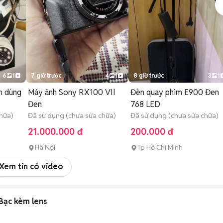
6
1
7 giờ trước
4
1
8 giờ trước
3
1
n dùng
Máy ảnh Sony RX100 VII
Đèn quay phim E900 Đen
Đen
768 LED
hữa)
Đã sử dụng (chưa sửa chữa)
Đã sử dụng (chưa sửa chữa)
21.000.000 đ
200.000 đ
Hà Nội
Tp Hồ Chí Minh
Xem tin có video
Bạc kèm lens