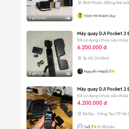
Bình Phước
(
Đồng Nai
mới
T
Trịnh Hồ Khánh Duy
3 giờ trước
2
Máy quay DJI Pocket 2 
Đã sử dụng (chưa sửa chữa)
6.200.000 đ
Tp Hồ Chí Minh
5.0
Nguyễn Hiệp
3 giờ trước
1
Máy quay DJI Pocket 2 
Đã sử dụng (chưa sửa chữa)
4.200.000 đ
Bà Rịa - Vũng Tàu
(
TP Hồ 
3.7
10
đã bán
Ta
4 giờ trước