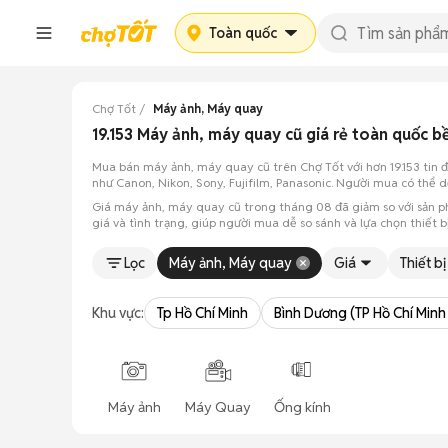
Toàn quốc
Chợ Tốt
Máy ảnh, Máy quay
19.153 Máy ảnh, máy quay cũ giá rẻ toàn quốc
Mua bán máy ảnh, máy quay cũ trên Chợ Tốt với hơn 19.153 tin 
như Canon, Nikon, Sony, Fujifilm, Panasonic. Người mua có thể
Giá máy ảnh, máy quay cũ trong tháng 08 đã giảm so với sản phẩ
giá và tình trạng, giúp người mua dễ so sánh và lựa chọn thiết
Lọc
Máy ảnh, Máy quay
Giá
Thiết bị
Khu vực:
Tp Hồ Chí Minh
Bình Dương (TP Hồ Chí Minh
Máy ảnh
Máy Quay
Ống kính