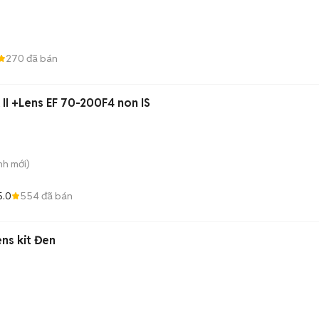
270
đã bán
II +Lens EF 70-200F4 non IS
nh
mới)
5.0
554
đã bán
ens kit Đen