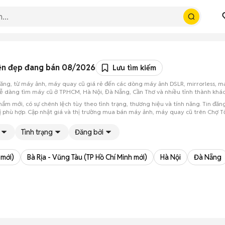
 bền đẹp đang bán 08/2026
Lưu tìm kiếm
đăng, từ máy ảnh, máy quay cũ giá rẻ đến các dòng máy ảnh DSLR, mirrorless, má
 dễ dàng tìm máy cũ ở TP.HCM, Hà Nội, Đà Nẵng, Cần Thơ và nhiều tỉnh thành khá
m mới, có sự chênh lệch tùy theo tình trạng, thương hiệu và tính năng. Tin đăng 
 bị phù hợp. Cập nhật giá và thị trường mua bán máy ảnh, máy quay cũ trên Chợ Tố
Tình trạng
Đăng bởi
 mới)
Bà Rịa - Vũng Tàu (TP Hồ Chí Minh mới)
Hà Nội
Đà Nẵng