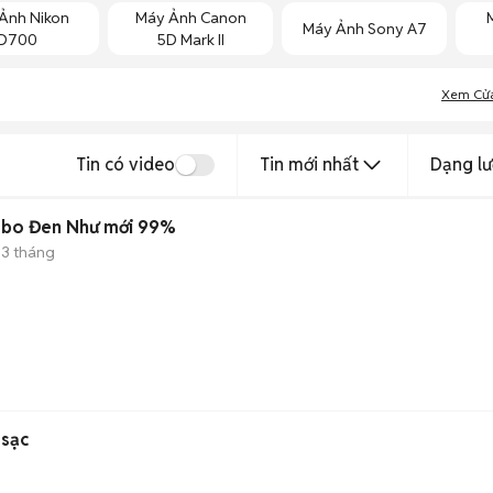
Ảnh Nikon
Máy Ảnh Canon
Máy Ảnh Sony A7
D700
5D Mark II
Xem Cử
Tin có video
Tin mới nhất
Dạng lư
mbo Đen Như mới 99%
3 tháng
 sạc