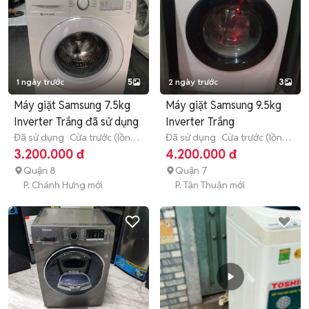
1 ngày trước
5
2 ngày trước
3
Máy giặt Samsung 7.5kg
Máy giặt Samsung 9.5kg
Inverter Trắng đã sử dụng
Inverter Trắng
Đã sử dụng
Cửa trước (lồng
Đã sử dụng
Cửa trước (lồng
ngang)
7 - 7.9 kg
ngang)
9 - 9.9 kg
3.200.000 đ
4.200.000 đ
Quận 8
Quận 7
P. Chánh Hưng mới
P. Tân Thuận mới