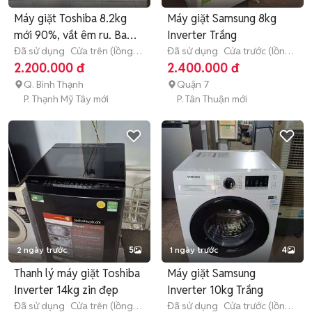
Máy giặt Toshiba 8.2kg
Máy giặt Samsung 8kg
mới 90%, vắt êm ru. Bao
Inverter Trắng
lăp
Đã sử dụng
Cửa trên (lồng
Đã sử dụng
Cửa trước (lồng
đứng)
8 - 8.9 kg
ngang)
8 - 8.9 kg
2.200.000 đ
2.400.000 đ
Q. Bình Thạnh
Quận 7
P. Thạnh Mỹ Tây mới
P. Tân Thuận mới
2 ngày trước
5
1 ngày trước
4
Thanh lý máy giặt Toshiba
Máy giặt Samsung
Inverter 14kg zin đẹp
Inverter 10kg Trắng
Đã sử dụng
Cửa trên (lồng
Đã sử dụng
Cửa trước (lồng