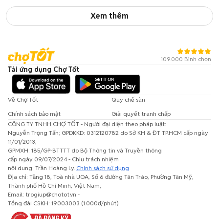
Xem thêm
109.000 Bình chọn
Tải ứng dụng Chợ Tốt
Về Chợ Tốt
Quy chế sàn
Chính sách bảo mật
Giải quyết tranh chấp
CÔNG TY TNHH CHỢ TỐT - Người đại diện theo pháp luật:
Nguyễn Trọng Tấn; GPDKKD: 0312120782 do Sở KH & ĐT TP.HCM cấp ngày
11/01/2013;
GPMXH: 185/GP-BTTTT do Bộ Thông tin và Truyền thông
cấp ngày 09/07/2024 - Chịu trách nhiệm
nội dung: Trần Hoàng Ly.
Chính sách sử dụng
Địa chỉ: Tầng 18, Toà nhà UOA, Số 6 đường Tân Trào, Phường Tân Mỹ,
Thành phố Hồ Chí Minh, Việt Nam;
Email: trogiup@chotot.vn -
Tổng đài CSKH: 19003003 (1.000đ/phút)