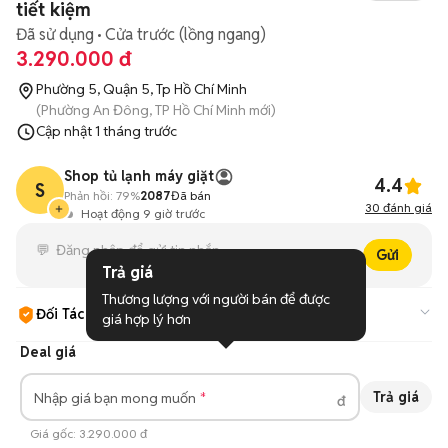
tiết kiệm
Đã sử dụng
Cửa trước (lồng ngang)
3.290.000 đ
Phường 5, Quận 5, Tp Hồ Chí Minh
(Phường An Đông, TP Hồ Chí Minh mới)
Cập nhật
1 tháng trước
Shop tủ lạnh máy giặt
4.4
S
Phản hồi:
79%
2087
Đã bán
30
đánh giá
Hoạt động 9 giờ trước
Gửi
Trả giá
Thương lượng với người bán để được 
Đối Tác Chợ Tốt
giá hợp lý hơn
Cam kết hàng đúng mô tả và có địa điểm bán hàng uy tín.
Tìm
Deal giá
hiểu thêm
Trả giá
Nhập giá bạn mong muốn
đ
Giá gốc:
3.290.000 đ