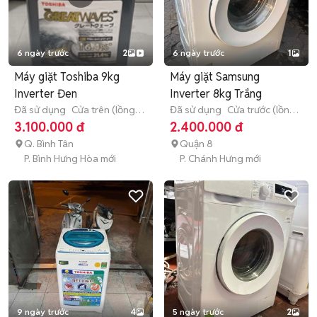
6 ngày trước
2
6 ngày trước
1
Máy giặt Toshiba 9kg
Máy giặt Samsung
Inverter Đen
Inverter 8kg Trắng
Đã sử dụng
Cửa trên (lồng
Đã sử dụng
Cửa trước (lồng
đứng)
9 - 9.9 kg
ngang)
8 - 8.9 kg
3.100.000 đ
2.400.000 đ
Q. Bình Tân
Quận 8
P. Bình Hưng Hòa mới
P. Chánh Hưng mới
9 ngày trước
4
5 ngày trước
2