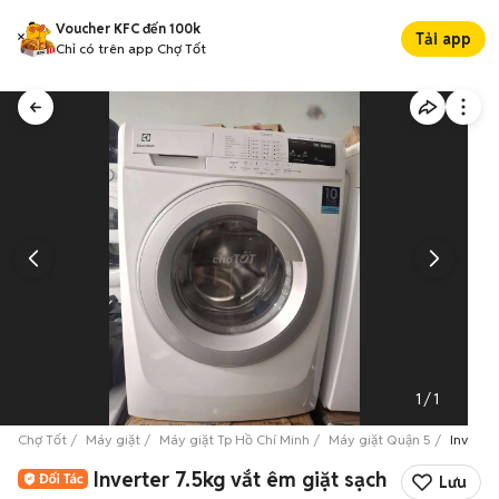
Voucher KFC đến 100k
Tải app
Chỉ có trên app Chợ Tốt
1
/
1
Chợ Tốt
Máy giặt
Máy giặt Tp Hồ Chí Minh
Máy giặt Quận 5
Inverter
Inverter 7.5kg vắt êm giặt sạch
Lưu