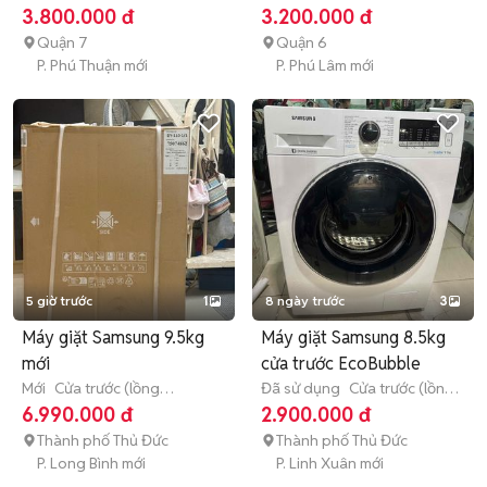
đứng)
> 10 kg
ngang)
> 10 kg
3.800.000 đ
3.200.000 đ
Quận 7
Quận 6
P. Phú Thuận mới
P. Phú Lâm mới
5 giờ trước
1
8 ngày trước
3
Máy giặt Samsung 9.5kg
Máy giặt Samsung 8.5kg
mới
cửa trước EcoBubble
Mới
Cửa trước (lồng
Đã sử dụng
Cửa trước (lồng
ngang)
9 - 9.9 kg
ngang)
8 - 8.9 kg
6.990.000 đ
2.900.000 đ
Thành phố Thủ Đức
Thành phố Thủ Đức
P. Long Bình mới
P. Linh Xuân mới