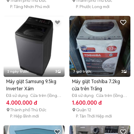
Thành phố Thủ Đức
Thành phố Thủ Đức
P. Tăng Nhơn Phú mới
P. Phước Long mới
2 ngày trước
3
7 giờ trước
2
Máy giặt Samsung 9.5kg
Máy giặt Toshiba 7.2kg
Inverter Xám
cửa trên Trắng
Đã sử dụng
Cửa trên (lồng
Đã sử dụng
Cửa trên (lồng
đứng)
9 - 9.9 kg
đứng)
7 - 7.9 kg
4.000.000 đ
1.600.000 đ
Thành phố Thủ Đức
Quận 12
P. Hiệp Bình mới
P. Tân Thới Hiệp mới