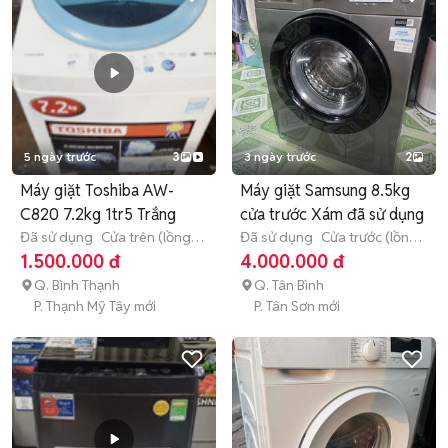
5 ngày trước
3
3 ngày trước
2
Máy giặt Toshiba AW-
Máy giặt Samsung 8.5kg
C820 7.2kg 1tr5 Trắng
cửa trước Xám đã sử dụng
Đã sử dụng
Cửa trên (lồng
Đã sử dụng
Cửa trước (lồng
đứng)
7 - 7.9 kg
ngang)
8 - 8.9 kg
1.500.000 đ
4.000.000 đ
Q. Bình Thạnh
Q. Tân Bình
P. Thạnh Mỹ Tây mới
P. Tân Sơn mới