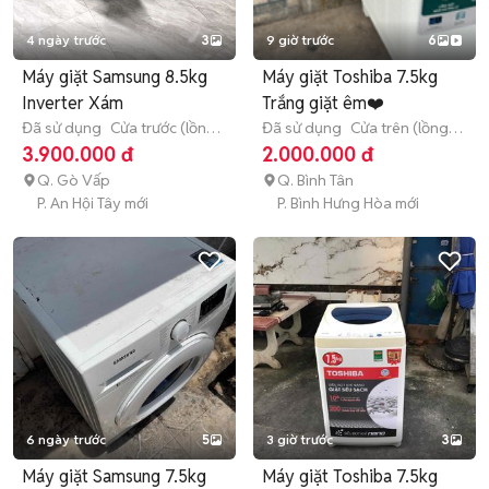
4 ngày trước
3
9 giờ trước
6
Máy giặt Samsung 8.5kg
Máy giặt Toshiba 7.5kg
Inverter Xám
Trắng giặt êm❤️
Đã sử dụng
Cửa trước (lồng
Đã sử dụng
Cửa trên (lồng
ngang)
8 - 8.9 kg
đứng)
7 - 7.9 kg
3.900.000 đ
2.000.000 đ
Q. Gò Vấp
Q. Bình Tân
P. An Hội Tây mới
P. Bình Hưng Hòa mới
6 ngày trước
5
3 giờ trước
3
Máy giặt Samsung 7.5kg
Máy giặt Toshiba 7.5kg