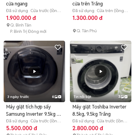
cửa ngang
cửa trên Trắng
Đã sử dụng
Cửa trước (lồng
Đã sử dụng
Cửa trên (lồng
ngang)
7 - 7.9 kg
đứng)
7 - 7.9 kg
1.900.000 đ
1.300.000 đ
Q. Bình Tân
Q. Tân Phú
P. Bình Trị Đông mới
3 ngày trước
6
Tin nổi bật
3
Máy giặt tích hợp sấy
Máy giặt Toshiba Inverter
Samsung Inverter 9.5kg -
8.5kg, 9.5kg Trắng
6kg
Đã sử dụng
Cửa trước (lồng
Đã sử dụng
Cửa trước (lồng
ngang)
9 - 9.9 kg
ngang)
8 - 8.9 kg
5.500.000 đ
2.800.000 đ