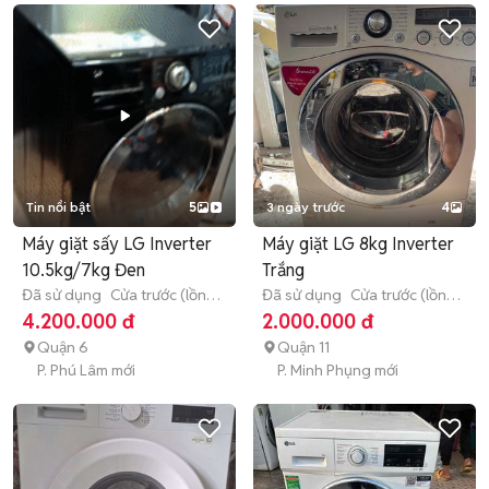
Tin nổi bật
5
3 ngày trước
4
Máy giặt sấy LG Inverter
Máy giặt LG 8kg Inverter
10.5kg/7kg Đen
Trắng
Đã sử dụng
Cửa trước (lồng
Đã sử dụng
Cửa trước (lồng
ngang)
> 10 kg
ngang)
8 - 8.9 kg
4.200.000 đ
2.000.000 đ
Quận 6
Quận 11
P. Phú Lâm mới
P. Minh Phụng mới