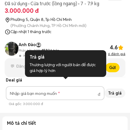
Đã sử dụng
Cửa trước (lồng ngang)
7 - 7.9 kg
3.000.000 đ
Phường 5, Quận 8, Tp Hồ Chí Minh
(Phường Chánh Hưng, TP Hồ Chí Minh mới)
Cập nhật
1 tháng trước
Anh Đào
4.6
Phản hồi:
82%
453
Đã bán
6
đánh giá
Hoạt động 6 giờ trước
Trả giá
Thương lượng với người bán để được 
Gửi
giá hợp lý hơn
Deal giá
Trả giá
Nhập giá bạn mong muốn
đ
Giá gốc:
3.000.000 đ
Mô tả chi tiết