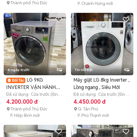
Thành phố Thủ Đức
P. Chánh Hưng mới
4 ngày trước
5
Tin nổi bật
4
LG 9KG
Máy giặt LG 8kg Inverter ,
INVERTER VẬN HÀNH
Lồng ngang , Siêu Mới
OK LỒNG GIẶT ĐÃ VỆ
Đã sử dụng
Cửa trước (lồng
Đã sử dụng
Cửa trước (lồng
ngang)
9 - 9.9 kg
ngang)
8 - 8.9 kg
4.200.000 đ
4.450.000 đ
SINH
Thành phố Thủ Đức
Q. Tân Phú
P. Hiệp Bình mới
P. Phú Thạnh mới