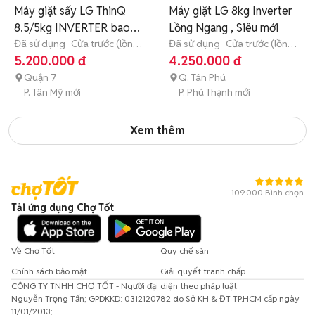
Máy giặt sấy LG ThinQ
Máy giặt LG 8kg Inverter
8.5/5kg INVERTER bao
Lồng Ngang , Siêu mới
zin
Đã sử dụng
Cửa trước (lồng
Đã sử dụng
Cửa trước (lồng
ngang)
8 - 8.9 kg
ngang)
8 - 8.9 kg
5.200.000 đ
4.250.000 đ
Quận 7
Q. Tân Phú
P. Tân Mỹ mới
P. Phú Thạnh mới
Xem thêm
109.000 Bình chọn
Tải ứng dụng Chợ Tốt
Về Chợ Tốt
Quy chế sàn
Chính sách bảo mật
Giải quyết tranh chấp
CÔNG TY TNHH CHỢ TỐT - Người đại diện theo pháp luật:
Nguyễn Trọng Tấn; GPDKKD: 0312120782 do Sở KH & ĐT TP.HCM cấp ngày
11/01/2013;