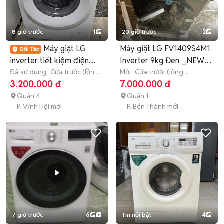
8 giờ trước
1
20 giờ trước
2
Máy giặt LG
Máy giặt LG FV1409S4M1
inverter tiết kiệm điện
Inverter 9kg Đen _NEW
7.5kg
Đã sử dụng
Cửa trước (lồng
100%
Mới
Cửa trước (lồng
ngang)
7 - 7.9 kg
ngang)
9 - 9.9 kg
3.200.000 đ
7.000.000 đ
Quận 4
Quận 1
P. Vĩnh Hội mới
P. Bến Thành mới
7 giờ trước
6
Tin nổi bật
4