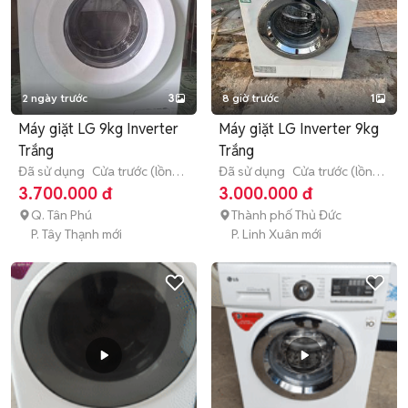
2 ngày trước
3
8 giờ trước
1
Máy giặt LG 9kg Inverter
Máy giặt LG Inverter 9kg
Trắng
Trắng
Đã sử dụng
Cửa trước (lồng
Đã sử dụng
Cửa trước (lồng
ngang)
9 - 9.9 kg
ngang)
9 - 9.9 kg
3.700.000 đ
3.000.000 đ
Q. Tân Phú
Thành phố Thủ Đức
P. Tây Thạnh mới
P. Linh Xuân mới