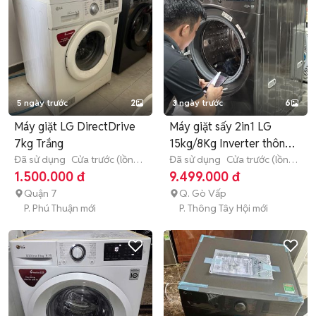
5 ngày trước
2
3 ngày trước
6
Máy giặt LG DirectDrive
Máy giặt sấy 2in1 LG
7kg Trắng
15kg/8Kg Inverter thông
Đã sử dụng
Cửa trước (lồng
minh
Đã sử dụng
Cửa trước (lồng
ngang)
7 - 7.9 kg
ngang)
> 10 kg
1.500.000 đ
9.499.000 đ
Quận 7
Q. Gò Vấp
P. Phú Thuận mới
P. Thông Tây Hội mới