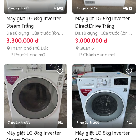
7 ngày trước
6
2 ngày trước
4
Máy giặt LG 8kg Inverter
Máy giặt LG 8kg Inverter
Steam Trắng
DirectDrive Trắng
Đã sử dụng
Cửa trước (lồng
Đã sử dụng
Cửa trước (lồng
ngang)
8 - 8.9 kg
ngang)
8 - 8.9 kg
3.300.000 đ
3.000.000 đ
Thành phố Thủ Đức
Quận 8
P. Phước Long mới
P. Chánh Hưng mới
7 ngày trước
5
7 ngày trước
1
Máy giặt LG 8kg Inverter
Máy giặt LG 8kg Inverter