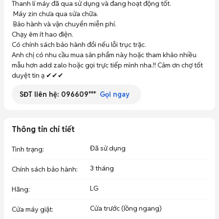
Thanh lí máy đã qua sử dụng và đang hoạt động tốt.

 Máy zin chưa qua sửa chữa.

 Bảo hành và vận chuyển miễn phí.

Chạy êm ít hao điện.

Có chính sách bảo hành đổi nếu lỗi trục trặc. 

Anh chị có nhu cầu mua sản phẩm này hoặc tham khảo nhiều 
mẫu hơn add zalo hoặc gọi trực tiếp mình nha.!! Cảm ơn chợ tốt 
duyệt tin ạ ✔✔✔
SĐT liên hệ:
096609***
Gọi ngay
Thông tin chi tiết
Đã sử dụng
Tình trạng
:
3 tháng
Chính sách bảo hành
:
LG
Hãng
:
Cửa trước (lồng ngang)
Cửa máy giặt
: