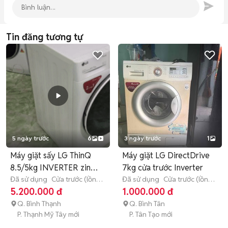
Tin đăng tương tự
5 ngày trước
6
3 ngày trước
1
Máy giặt sấy LG ThinQ
Máy giặt LG DirectDrive
8.5/5kg INVERTER zin
7kg cửa trước Inverter
đẹp
Đã sử dụng
Cửa trước (lồng
Đã sử dụng
Cửa trước (lồng
ngang)
8 - 8.9 kg
ngang)
7 - 7.9 kg
5.200.000 đ
1.000.000 đ
Q. Bình Thạnh
Q. Bình Tân
P. Thạnh Mỹ Tây mới
P. Tân Tạo mới