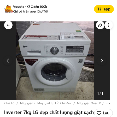
Voucher KFC đến 100k
Tải app
Chỉ có trên app Chợ Tốt
1
/
1
Chợ Tốt
Máy giặt
Máy giặt Tp Hồ Chí Minh
Máy giặt Quận 8
Inverte
Inverter 7kg LG đẹp chất lượng giặt sạch
Lưu