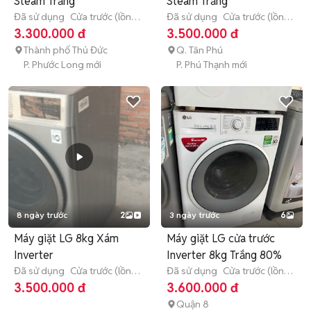
Steam Trắng
Steam Trắng
Đã sử dụng
Cửa trước (lồng
Đã sử dụng
Cửa trước (lồng
ngang)
8 - 8.9 kg
ngang)
8 - 8.9 kg
3.300.000 đ
3.500.000 đ
Thành phố Thủ Đức
Q. Tân Phú
P. Phước Long mới
P. Phú Thạnh mới
8 ngày trước
2
3 ngày trước
6
Máy giặt LG 8kg Xám
Máy giặt LG cửa trước
Inverter
Inverter 8kg Trắng 80%
Đã sử dụng
Cửa trước (lồng
Đã sử dụng
Cửa trước (lồng
ngang)
8 - 8.9 kg
ngang)
8 - 8.9 kg
3.500.000 đ
3.600.000 đ
Quận 8