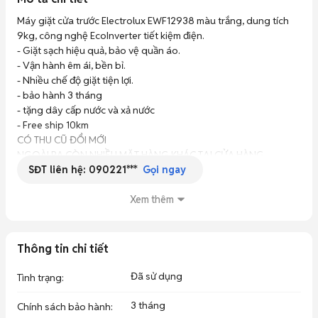
Máy giặt cửa trước Electrolux EWF12938 màu trắng, dung tích 
9kg, công nghệ EcoInverter tiết kiệm điện. 

- Giặt sạch hiệu quả, bảo vệ quần áo. 

- Vận hành êm ái, bền bỉ. 

- Nhiều chế độ giặt tiện lợi.

- bảo hành 3 tháng 

- tặng dây cấp nước và xả nước

- Free ship 10km 

CÓ THU CŨ ĐỔI MỚI 

NGOÀI RA CÒN NHIỀU MẶT HÀNG KHÁC TẠI CỬA HÀNG
SĐT liên hệ:
090221***
Gọi ngay
Xem thêm
Thông tin chi tiết
Đã sử dụng
Tình trạng
:
3 tháng
Chính sách bảo hành
: