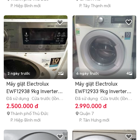
P. Hiệp Bình mới
P. Tây Thạnh mới
2 ngày trước
2
6 ngày trước
4
Máy giặt Electrolux
Máy giặt Electrolux
EWF12938 9kg Inverter
EWF12933 9kg Inverter
Trắng
Đã sử dụng
Cửa trước (lồng
Trắng
Đã sử dụng
Cửa trước (lồng
ngang)
9 - 9.9 kg
ngang)
9 - 9.9 kg
2.500.000 đ
2.990.000 đ
Thành phố Thủ Đức
Quận 7
P. Hiệp Bình mới
P. Tân Hưng mới