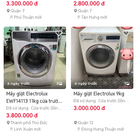
ngang)
8 - 8.9 kg
ngang)
8 - 8.9 kg
3.300.000 đ
2.800.000 đ
Quận 7
Quận 7
P. Phú Thuận mới
P. Tân Hưng mới
6 ngày trước
3
6 ngày trước
1
Máy giặt Electrolux
Máy giặt Electrolux 9kg
EWF14113 11kg cửa trước
Đã sử dụng
Cửa trước (lồng
ngang)
8 - 8.9 kg
3.000.000 đ
Trắng
Đã sử dụng
Cửa trước (lồng
ngang)
> 10 kg
3.800.000 đ
Thành phố Thủ Đức
Quận 12
P. Linh Xuân mới
P. Đông Hưng Thuận mới