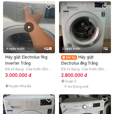
4 ngày trước
4
2 ngày trước
2
Máy giặt Electrolux 9kg
Máy giặt
Inverter Trắng
Electrolux 8kg Trắng
Đã sử dụng
Cửa trước (lồng
Đã sử dụng
Cửa trước (lồng
ngang)
9 - 9.9 kg
ngang)
8 - 8.9 kg
3.000.000 đ
2.800.000 đ
Quận 5
Huyện Nhà Bè
P. An Đông mới