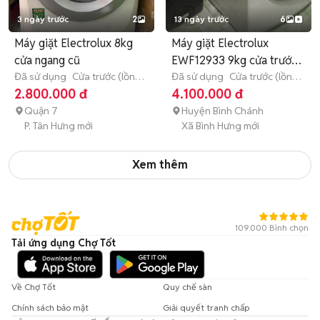
3 ngày trước
2
13 ngày trước
6
Máy giặt Electrolux 8kg
Máy giặt Electrolux
cửa ngang cũ
EWF12933 9kg cửa trước
Đã sử dụng
Cửa trước (lồng
Trắng
Đã sử dụng
Cửa trước (lồng
ngang)
8 - 8.9 kg
ngang)
9 - 9.9 kg
2.800.000 đ
4.100.000 đ
Quận 7
Huyện Bình Chánh
P. Tân Hưng mới
Xã Bình Hưng mới
Xem thêm
109.000 Bình chọn
Tải ứng dụng Chợ Tốt
Về Chợ Tốt
Quy chế sàn
Chính sách bảo mật
Giải quyết tranh chấp