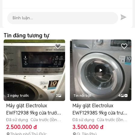
Tin đăng tương tự
2 ngày trước
2
Tin nổi bật
4
Máy giặt Electrolux
Máy giặt Electrolux
EWF12938 9kg cửa trước
EWF12938S 9kg cửa trước
Trắng
Đã sử dụng
Cửa trước (lồng
Bạc
Đã sử dụng
Cửa trước (lồng
ngang)
9 - 9.9 kg
ngang)
9 - 9.9 kg
2.500.000 đ
3.500.000 đ
Thành phố Thủ Đức
Q. Tân Phú