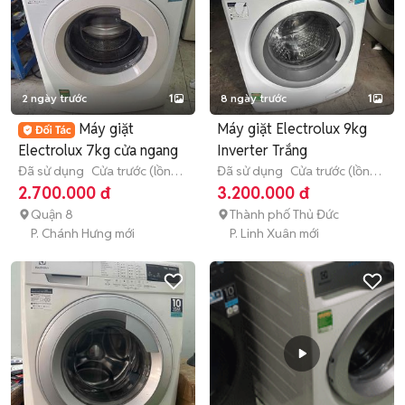
2 ngày trước
1
8 ngày trước
1
Máy giặt
Máy giặt Electrolux 9kg
Electrolux 7kg cửa ngang
Inverter Trắng
Đã sử dụng
Cửa trước (lồng
Đã sử dụng
Cửa trước (lồng
ngang)
< 7 kg
ngang)
9 - 9.9 kg
2.700.000 đ
3.200.000 đ
Quận 8
Thành phố Thủ Đức
P. Chánh Hưng mới
P. Linh Xuân mới