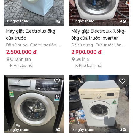
8 ngày trước
1
5 ngày trước
4
Máy giặt Electrolux 8kg
Máy giặt Electrolux 7.5kg-
cửa trước
8kg cửa trước Inverter
Đã sử dụng
Cửa trước (lồng
Đã sử dụng
Cửa trước (lồng
ngang)
8 - 8.9 kg
ngang)
7 - 7.9 kg
2.500.000 đ
2.900.000 đ
Q. Bình Tân
Quận 6
P. An Lạc mới
P. Phú Lâm mới
4 ngày trước
2
3 ngày trước
3