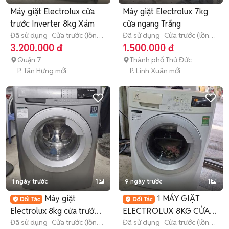
Máy giặt Electrolux cửa
Máy giặt Electrolux 7kg
trước Inverter 8kg Xám
cửa ngang Trắng
Đã sử dụng
Cửa trước (lồng
Đã sử dụng
Cửa trước (lồng
ngang)
8 - 8.9 kg
ngang)
7 - 7.9 kg
3.200.000 đ
1.500.000 đ
Quận 7
Thành phố Thủ Đức
P. Tân Hưng mới
P. Linh Xuân mới
1 ngày trước
1
9 ngày trước
1
Máy giặt
1 MÁY GIẶT
Electrolux 8kg cửa trước
ELECTROLUX 8KG CỬA
có inverter
Đã sử dụng
Cửa trước (lồng
TRƯỚC
Đã sử dụng
Cửa trước (lồng