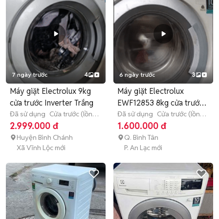
7 ngày trước
4
6 ngày trước
3
Máy giặt Electrolux 9kg
Máy giặt Electrolux
cửa trước Inverter Trắng
EWF12853 8kg cửa trước
Đã sử dụng
Cửa trước (lồng
Trắng
Đã sử dụng
Cửa trước (lồng
ngang)
9 - 9.9 kg
ngang)
8 - 8.9 kg
2.999.000 đ
1.600.000 đ
Huyện Bình Chánh
Q. Bình Tân
Xã Vĩnh Lộc mới
P. An Lạc mới