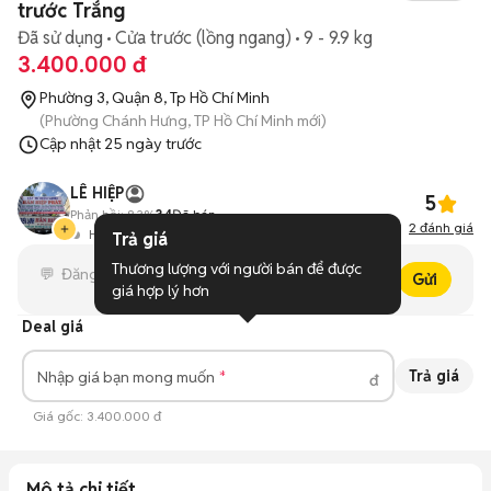
trước Trắng
Đã sử dụng
Cửa trước (lồng ngang)
9 - 9.9 kg
3.400.000 đ
Phường 3, Quận 8, Tp Hồ Chí Minh
(Phường Chánh Hưng, TP Hồ Chí Minh mới)
Cập nhật
25 ngày trước
LÊ HIỆP
5
Phản hồi:
83%
34
Đã bán
2
đánh giá
Hoạt động 1 ngày trước
Trả giá
Thương lượng với người bán để được 
Gửi
giá hợp lý hơn
Deal giá
Trả giá
Nhập giá bạn mong muốn
đ
Giá gốc:
3.400.000 đ
Mô tả chi tiết