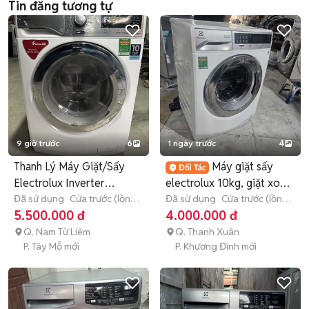
Tin đăng tương tự
9 giờ trước
6
1 ngày trước
4
Thanh Lý Máy Giặt/Sấy
Máy giặt sấy
Electrolux Inverter
electrolux 10kg, giặt xong
10Kg/7Kg
Đã sử dụng
Cửa trước (lồng
sấy khô
Đã sử dụng
Cửa trước (lồng
ngang)
> 10 kg
ngang)
> 10 kg
5.500.000 đ
4.000.000 đ
Q. Nam Từ Liêm
Q. Thanh Xuân
P. Tây Mỗ mới
P. Khương Đình mới