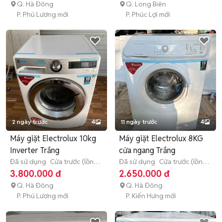
Q. Hà Đông
Q. Long Biên
P. Phú Lương mới
P. Phúc Lợi mới
2 ngày trước
4
11 ngày trước
4
Máy giặt Electrolux 10kg
Máy giặt Electrolux 8KG
Inverter Trắng
cửa ngang Trắng
Đã sử dụng
Cửa trước (lồng
Đã sử dụng
Cửa trước (lồng
ngang)
> 10 kg
ngang)
8 - 8.9 kg
3.800.000 đ
2.650.000 đ
Q. Hà Đông
Q. Hà Đông
P. Phú Lương mới
P. Kiến Hưng mới