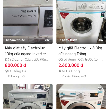
10 ngày trước
3
7 ngày trước
3
Máy giặt sấy Electrolux
Máy giặt Electrolux 8.0kg
10kg cửa ngang Inverter
cửa ngang Trắng
Đã sử dụng
Cửa trước (lồng
Đã sử dụng
Cửa trước (lồng
ngang)
> 10 kg
ngang)
8 - 8.9 kg
800.000 đ
2.600.000 đ
Q. Đống Đa
Q. Hà Đông
P. Láng mới
P. Kiến Hưng mới