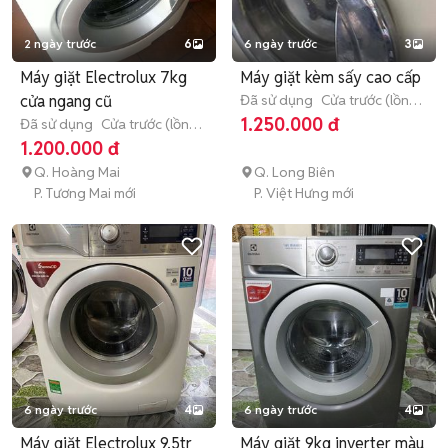
2 ngày trước
6
6 ngày trước
3
Máy giặt Electrolux 7kg
Máy giặt kèm sấy cao cấp
cửa ngang cũ
Đã sử dụng
Cửa trước (lồng
ngang)
8 - 8.9 kg
1.250.000 đ
Đã sử dụng
Cửa trước (lồng
ngang)
7 - 7.9 kg
1.200.000 đ
Q. Hoàng Mai
Q. Long Biên
P. Tương Mai mới
P. Việt Hưng mới
6 ngày trước
4
6 ngày trước
4
Máy giặt Electrolux 9.5tr
Máy giặt 9kg inverter màu