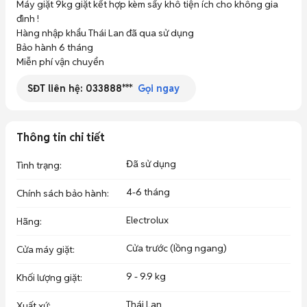
Máy giặt 9kg giặt kết hợp kèm sấy khô tiện ích cho không gia 
đình !

Hàng nhập khẩu Thái Lan đã qua sử dụng 

Bảo hành 6 tháng 

Miễn phí vận chuyển
SĐT liên hệ:
033888***
Gọi ngay
Thông tin chi tiết
Đã sử dụng
Tình trạng
:
4-6 tháng
Chính sách bảo hành
:
Electrolux
Hãng
:
Cửa trước (lồng ngang)
Cửa máy giặt
:
9 - 9.9 kg
Khối lượng giặt
:
Thái Lan
Xuất xứ
: