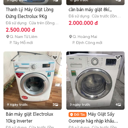
Thanh Lý Máy Giặt Lồng
cần bán máy giặt 8kí,,
Đứng Electrolux 9Kg
Đã sử dụng
Cửa trước (lồng
ngang)
8 - 8.9 kg
2.000.000 đ
Đã sử dụng
Cửa trên (lồng
đứng)
9 - 9.9 kg
2.500.000 đ
Q. Nam Từ Liêm
Q. Hoàng Mai
P. Tây Mỗ mới
P. Định Công mới
9 ngày trước
3
3 ngày trước
4
Bán máy giặt Electrolux
Máy Giặt Sấy
10kg inverter
Gorenje hàg nhập khẩu
Đã sử dụng
Cửa trước (lồng
9kg giặt sấy
Đã sử dụng
Cửa trước (lồng