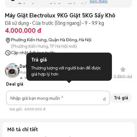
Xem thêm
Thông tin mang tính tham khảo và bạn không thể liên hệ
với người bán. Bạn hãy tham khảo thêm các tin đăng
Máy Giặt Electrolux 9KG Giặt 5KG Sấy Khô
tương tự khác dưới đây nhé!
Đã sử dụng
Cửa trước (lồng ngang)
9 - 9.9 kg
4.000.000 đ
Phường Kiến Hưng, Quận Hà Đông, Hà Nội
(Phường Kiến Hưng, TP Hà Nội mới)
Cập nhật
3 tháng trước
Trả giá
Dat Nguyen
Thương lượng với người bán để được 
Phản hồi:
91%
36
Đã bán
giá hợp lý hơn
0
đánh giá
Hoạt động 6 giờ trước
Deal giá
Trả giá
Nhập giá bạn mong muốn
đ
Giá gốc:
4.000.000 đ
Mô tả chi tiết