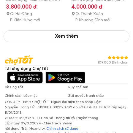
ngang)
> 10 kg
ngang)
9 - 9.9 kg
3.800.000 đ
4.000.000 đ
Q. Hà Đông
Q. Thanh Xuân
P. Kiến Hưng mới
P. Khương Đình mới
Xem thêm
109.000 Bình chọn
Tải ứng dụng Chợ Tốt
Về Chợ Tốt
Quy chế sàn
Chính sách bảo mật
Giải quyết tranh chấp
CÔNG TY TNHH CHỢ TỐT - Người đại diện theo pháp luật:
Nguyễn Trọng Tấn; GPDKKD: 0312120782 do Sở KH & ĐT TP.HCM cấp ngày
11/01/2013;
GPMXH: 185/GP-BTTTT do Bộ Thông tin và Truyền thông
cấp ngày 09/07/2024 - Chịu trách nhiệm
nội dung: Trần Hoàng Ly.
Chính sách sử dụng