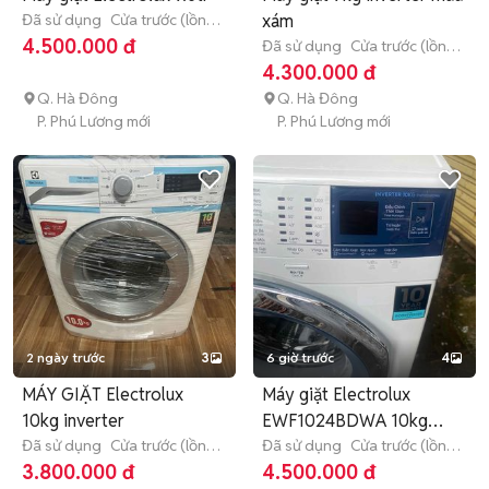
Đã sử dụng
Cửa trước (lồng
xám
ngang)
> 10 kg
4.500.000 đ
Đã sử dụng
Cửa trước (lồng
ngang)
9 - 9.9 kg
4.300.000 đ
Q. Hà Đông
Q. Hà Đông
P. Phú Lương mới
P. Phú Lương mới
2 ngày trước
3
6 giờ trước
4
MÁY GIẶT Electrolux
Máy giặt Electrolux
10kg inverter
EWF1024BDWA 10kg
Đã sử dụng
Cửa trước (lồng
Trắng
Đã sử dụng
Cửa trước (lồng
ngang)
> 10 kg
ngang)
> 10 kg
3.800.000 đ
4.500.000 đ