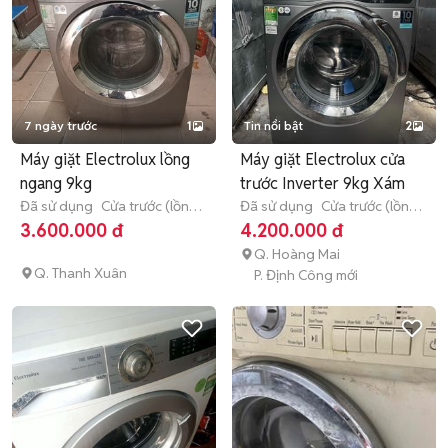
7 ngày trước
1
Tin nổi bật
2
Máy giặt Electrolux lồng
Máy giặt Electrolux cửa
ngang 9kg
trước Inverter 9kg Xám
Đã sử dụng
Cửa trước (lồng
Đã sử dụng
Cửa trước (lồng
ngang)
9 - 9.9 kg
ngang)
9 - 9.9 kg
3.600.000 đ
4.200.000 đ
Q. Hoàng Mai
Q. Thanh Xuân
P. Định Công mới