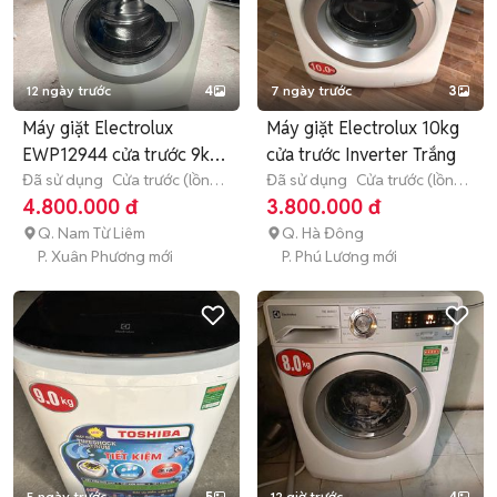
12 ngày trước
4
7 ngày trước
3
Máy giặt Electrolux
Máy giặt Electrolux 10kg
EWP12944 cửa trước 9kg
cửa trước Inverter Trắng
Inverte
Đã sử dụng
Cửa trước (lồng
Đã sử dụng
Cửa trước (lồng
ngang)
9 - 9.9 kg
ngang)
> 10 kg
4.800.000 đ
3.800.000 đ
Q. Nam Từ Liêm
Q. Hà Đông
P. Xuân Phương mới
P. Phú Lương mới
5 ngày trước
5
12 giờ trước
4