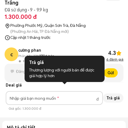
Trắng
Đã sử dụng
9 - 9.9 kg
1.300.000 đ
Phường Phước Mỹ, Quận Sơn Trà, Đà Nẵng
(Phường An Hải, TP Đà Nẵng mới)
Cập nhật
1 tháng trước
cường phan
4.3
c
Phản hồi:
77%
12
Đã bán
6
đánh giá
Hoạt động 16 giờ trước
Trả giá
Thương lượng với người bán để được 
Gửi
giá hợp lý hơn
Deal giá
Trả giá
Nhập giá bạn mong muốn
đ
Giá gốc:
1.300.000 đ
Mô tả chi tiết