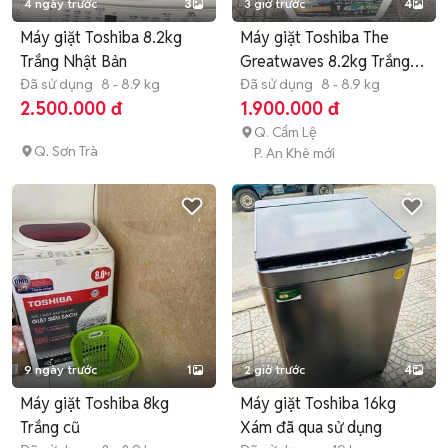
4 ngày trước
3
3 giờ trước
4
Máy giặt Toshiba 8.2kg
Máy giặt Toshiba The
Trắng Nhật Bản
Greatwaves 8.2kg Trắng,
Đã sử dụng
8 - 8.9 kg
Xanh
Đã sử dụng
8 - 8.9 kg
2.500.000 đ
1.900.000 đ
Q. Cẩm Lệ
Q. Sơn Trà
P. An Khê mới
9 ngày trước
1
2 giờ trước
4
Máy giặt Toshiba 8kg
Máy giặt Toshiba 16kg
Trắng cũ
Xám đã qua sử dụng