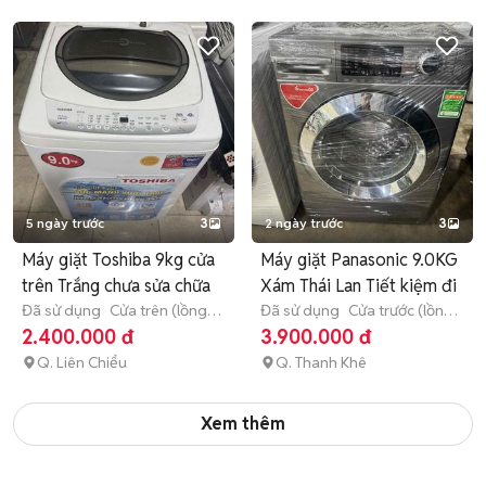
5 ngày trước
3
2 ngày trước
3
Máy giặt Toshiba 9kg cửa
Máy giặt Panasonic 9.0KG
trên Trắng chưa sửa chữa
Xám Thái Lan Tiết kiệm đi
Đã sử dụng
Cửa trên (lồng
Đã sử dụng
Cửa trước (lồng
đứng)
9 - 9.9 kg
ngang)
9 - 9.9 kg
2.400.000 đ
3.900.000 đ
Q. Liên Chiểu
Q. Thanh Khê
Xem thêm