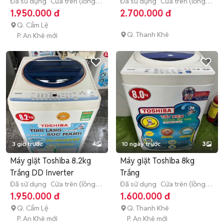
Đã sử dụng
Cửa trên (lồng
Đã sử dụng
Cửa trên (lồng
đứng)
8 - 8.9 kg
đứng)
8 - 8.9 kg
1.950.000 đ
2.700.000 đ
Q. Cẩm Lệ
Q. Thanh Khê
P. An Khê mới
3 giờ trước
4
10 ngày trước
3
Máy giặt Toshiba 8.2kg
Máy giặt Toshiba 8kg
Trắng DD Inverter
Trắng
Đã sử dụng
Cửa trên (lồng
Đã sử dụng
Cửa trên (lồng
đứng)
8 - 8.9 kg
đứng)
8 - 8.9 kg
1.950.000 đ
1.600.000 đ
Q. Cẩm Lệ
Q. Thanh Khê
P. An Khê mới
P. An Khê mới