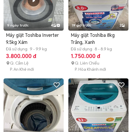
9 ngày trước
4
19 giờ trước
2
Máy giặt Toshiba Inverter
Máy giặt Toshiba 8kg
9.5kg Xám
Trắng, Xanh
Đã sử dụng
9 - 9.9 kg
Đã sử dụng
8 - 8.9 kg
3.800.000 đ
1.750.000 đ
Q. Cẩm Lệ
Q. Liên Chiểu
P. An Khê mới
P. Hòa Khánh mới