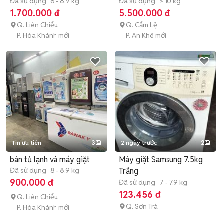
Đã sử dụng
8 - 8.9 kg
Đã sử dụng
> 10 kg
1.700.000 đ
5.500.000 đ
Q. Liên Chiểu
Q. Cẩm Lệ
P. Hòa Khánh mới
P. An Khê mới
Tin ưu tiên
3
2 ngày trước
2
bán tủ lạnh và máy giặt
Máy giặt Samsung 7.5kg
Đã sử dụng
8 - 8.9 kg
Trắng
900.000 đ
Đã sử dụng
7 - 7.9 kg
123.456 đ
Q. Liên Chiểu
Q. Sơn Trà
P. Hòa Khánh mới