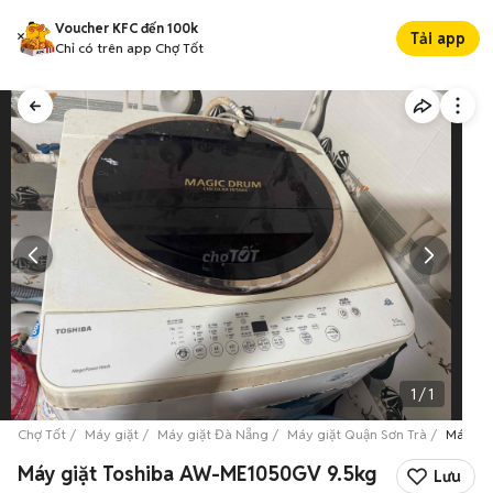
Voucher KFC đến 100k
Tải app
Chỉ có trên app Chợ Tốt
1
/
1
Chợ Tốt
Máy giặt
Máy giặt Đà Nẵng
Máy giặt Quận Sơn Trà
Máy gi
Máy giặt Toshiba AW-ME1050GV 9.5kg
Lưu