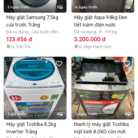
3 ngày trước
3
6 ngày trước
2
Máy giặt Samsung 7.5kg
Máy giặt Aqua 9.8kg Đen
cửa trước Trắng
tiết kiệm điện nước
Đã sử dụng
Cửa trước (lồng
Đã sử dụng
9 - 9.9 kg
ngang)
7 - 7.9 kg
123.456 đ
3.200.000 đ
Q. Sơn Trà
Q. Ngũ Hành Sơn
3 giờ trước
4
2 ngày trước
4
Máy giặt Toshiba 8.2kg
thanh lý máy giặt Toshiba
Inverter Trắng
mặt kinh 8.0KG còn mới