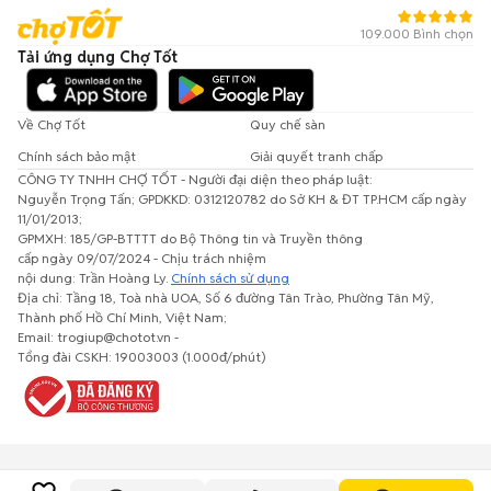
109.000 Bình chọn
Tải ứng dụng Chợ Tốt
Về Chợ Tốt
Quy chế sàn
Chính sách bảo mật
Giải quyết tranh chấp
CÔNG TY TNHH CHỢ TỐT - Người đại diện theo pháp luật:
Nguyễn Trọng Tấn; GPDKKD: 0312120782 do Sở KH & ĐT TP.HCM cấp ngày
11/01/2013;
GPMXH: 185/GP-BTTTT do Bộ Thông tin và Truyền thông
cấp ngày 09/07/2024 - Chịu trách nhiệm
nội dung: Trần Hoàng Ly.
Chính sách sử dụng
Địa chỉ: Tầng 18, Toà nhà UOA, Số 6 đường Tân Trào, Phường Tân Mỹ,
Thành phố Hồ Chí Minh, Việt Nam;
Email: trogiup@chotot.vn -
Tổng đài CSKH: 19003003 (1.000đ/phút)