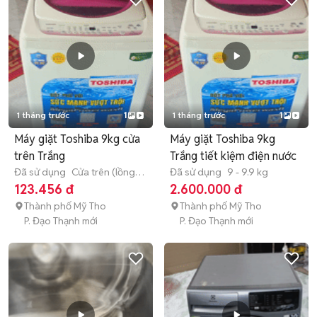
1 tháng trước
1
1 tháng trước
1
Máy giặt Toshiba 9kg cửa
Máy giặt Toshiba 9kg
trên Trắng
Trắng tiết kiệm điện nước
Đã sử dụng
Cửa trên (lồng
Đã sử dụng
9 - 9.9 kg
đứng)
9 - 9.9 kg
123.456 đ
2.600.000 đ
Thành phố Mỹ Tho
Thành phố Mỹ Tho
P. Đạo Thạnh mới
P. Đạo Thạnh mới