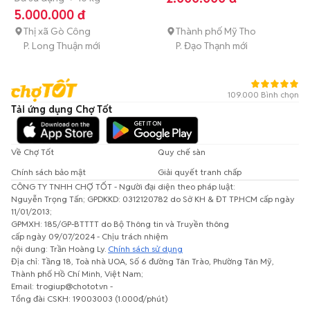
5.000.000 đ
Thị xã Gò Công
Thành phố Mỹ Tho
P. Long Thuận mới
P. Đạo Thạnh mới
109.000 Bình chọn
Tải ứng dụng Chợ Tốt
Về Chợ Tốt
Quy chế sàn
Chính sách bảo mật
Giải quyết tranh chấp
CÔNG TY TNHH CHỢ TỐT - Người đại diện theo pháp luật:
Nguyễn Trọng Tấn; GPDKKD: 0312120782 do Sở KH & ĐT TP.HCM cấp ngày
11/01/2013;
GPMXH: 185/GP-BTTTT do Bộ Thông tin và Truyền thông
cấp ngày 09/07/2024 - Chịu trách nhiệm
nội dung: Trần Hoàng Ly.
Chính sách sử dụng
Địa chỉ: Tầng 18, Toà nhà UOA, Số 6 đường Tân Trào, Phường Tân Mỹ,
Thành phố Hồ Chí Minh, Việt Nam;
Email: trogiup@chotot.vn -
Tổng đài CSKH: 19003003 (1.000đ/phút)