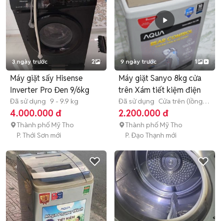
3 ngày trước
2
9 ngày trước
1
Máy giặt sấy Hisense
Máy giặt Sanyo 8kg cửa
Inverter Pro Đen 9/6kg
trên Xám tiết kiệm điện
Đã sử dụng
9 - 9.9 kg
Đã sử dụng
Cửa trên (lồng
đứng)
8 - 8.9 kg
4.000.000 đ
2.200.000 đ
Thành phố Mỹ Tho
Thành phố Mỹ Tho
P. Thới Sơn mới
P. Đạo Thạnh mới