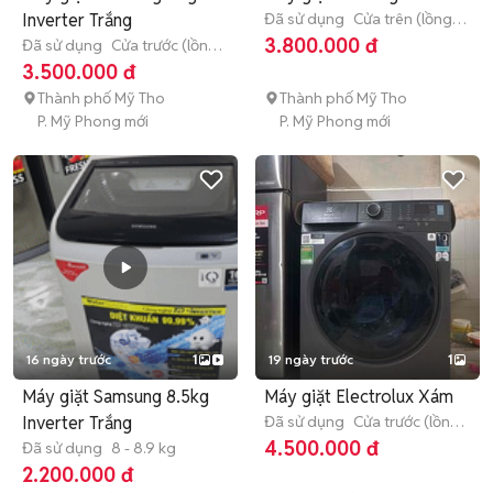
Inverter Trắng
Đã sử dụng
Cửa trên (lồng
đứng)
> 10 kg
3.800.000 đ
Đã sử dụng
Cửa trước (lồng
ngang)
9 - 9.9 kg
3.500.000 đ
Thành phố Mỹ Tho
Thành phố Mỹ Tho
P. Mỹ Phong mới
P. Mỹ Phong mới
16 ngày trước
1
19 ngày trước
1
Máy giặt Samsung 8.5kg
Máy giặt Electrolux Xám
Inverter Trắng
Đã sử dụng
Cửa trước (lồng
ngang)
9 - 9.9 kg
4.500.000 đ
Đã sử dụng
8 - 8.9 kg
2.200.000 đ