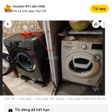
Voucher KFC đến 100k
Tải app
Chỉ có trên app Chợ Tốt
1
/
1
Chợ Tốt
Máy giặt
Máy giặt Tiền Giang
Máy giặt Thành phố Mỹ Tho
Tin đăng đã hết hạn