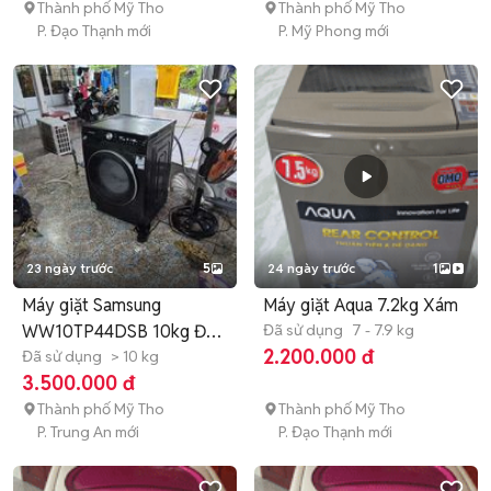
Thành phố Mỹ Tho
Thành phố Mỹ Tho
P. Đạo Thạnh mới
P. Mỹ Phong mới
23 ngày trước
5
24 ngày trước
1
Máy giặt Samsung
Máy giặt Aqua 7.2kg Xám
WW10TP44DSB 10kg Đen
Đã sử dụng
7 - 7.9 kg
2.200.000 đ
Inverter
Đã sử dụng
> 10 kg
3.500.000 đ
Thành phố Mỹ Tho
Thành phố Mỹ Tho
P. Trung An mới
P. Đạo Thạnh mới