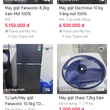
Máy giặt Panasonic 8.2kg
Máy giặt Electrolux 10 kg
Xám Mới 100%
Trắng mới 100%
Mới
Mới
Cửa trước (lồng
ngang)
> 10 kg
5.150.000 đ
6.500.000 đ
Thành phố Mỹ Tho
Thành phố Mỹ Tho
P. Đạo Thạnh mới
P. Đạo Thạnh mới
2 tháng trước
2
2 tháng trước
4
Tủ lạnh/Máy giặt
Máy giặt Sharp 7.2kg Xám
Panasonic 10.5kg TD
Đã sử dụng
7 - 7.9 kg
2.000.000 đ
Inverter Đen
Đã sử dụng
> 10 kg