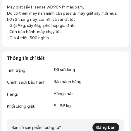
Máy giặt sấy Hisense WD90N1Y màu xám, 

Do có thêm máy nên mình cần pass lại máy giặt sấy mới mua 
hơn 2 tháng này. còn BH và sài rất tốt

- Giặt 9kg, sấy 6kg, phù hợp gia đình.

- Còn bảo hành, máy chạy tốt.

- Giá 4 triệu 500 nghìn.
Thông tin chi tiết
Đã sử dụng
Tình trạng
:
Bảo hành hãng
Chính sách bảo hành
:
Hãng khác
Hãng
:
9 - 9.9 kg
Khối lượng giặt
:
Bạn có sản phẩm tương tự?
Đăng bán