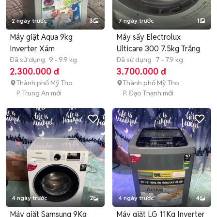
2 ngày trước
3
7 ngày trước
1
Máy giặt Aqua 9kg
Máy sấy Electrolux
Inverter Xám
Ulticare 300 7.5kg Trắng
Đã sử dụng
9 - 9.9 kg
Đã sử dụng
7 - 7.9 kg
2.300.000 đ
3.700.000 đ
Thành phố Mỹ Tho
Thành phố Mỹ Tho
P. Trung An mới
P. Đạo Thạnh mới
4 ngày trước
2
4 ngày trước
4
Máy giặt Samsung 9Kg
Máy giặt LG 11Kg Inverter