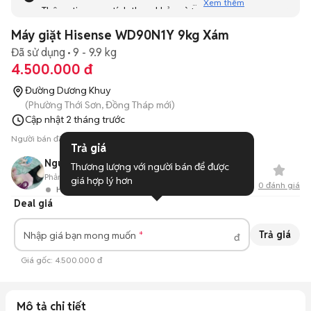
Xem thêm
Thông tin mang tính tham khảo và bạn không thể liên hệ
với người bán. Bạn hãy tham khảo thêm các tin đăng
Máy giặt Hisense WD90N1Y 9kg Xám
tương tự khác dưới đây nhé!
Đã sử dụng
9 - 9.9 kg
4.500.000 đ
Đường Dương Khuy
(Phường Thới Sơn, Đồng Tháp mới)
Cập nhật
2 tháng trước
Người bán đã ẩn số điện thoại
Trả giá
Nguyễn Ngọc
Thương lượng với người bán để được 
Phản hồi:
77%
6
Đã bán
giá hợp lý hơn
0
đánh giá
Hoạt động 20 giờ trước
Deal giá
Trả giá
Nhập giá bạn mong muốn
đ
Giá gốc:
4.500.000 đ
Mô tả chi tiết