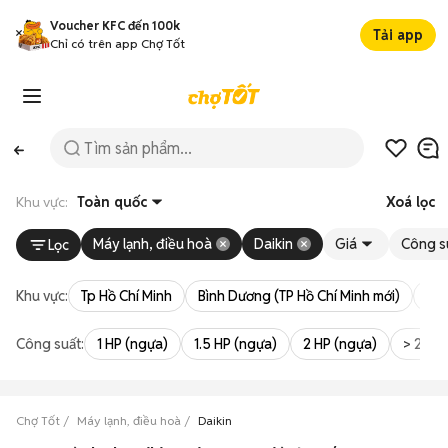
Voucher KFC đến 100k
Tải app
Chỉ có trên app Chợ Tốt
Khu vực:
Toàn quốc
Xoá lọc
Máy lạnh, điều hoà
Daikin
Giá
Công s
Lọc
Khu vực:
Tp Hồ Chí Minh
Bình Dương (TP Hồ Chí Minh mới)
Bà 
Công suất:
1 HP (ngựa)
1.5 HP (ngựa)
2 HP (ngựa)
> 2 HP
Chợ Tốt
Máy lạnh, điều hoà
Daikin