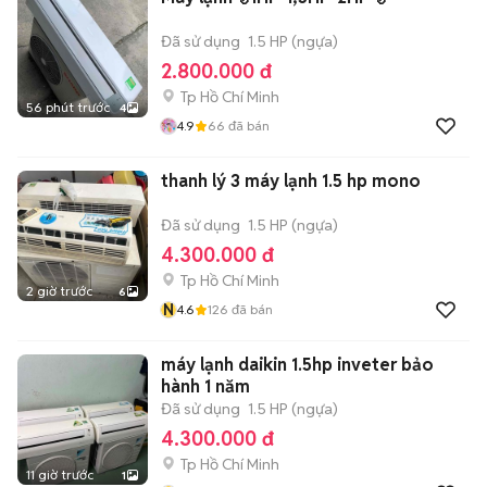
Đã sử dụng
1.5 HP (ngựa)
2.800.000 đ
Tp Hồ Chí Minh
56 phút trước
4
4.9
66
đã bán
thanh lý 3 máy lạnh 1.5 hp mono
Đã sử dụng
1.5 HP (ngựa)
4.300.000 đ
Tp Hồ Chí Minh
2 giờ trước
6
N
4.6
126
đã bán
máy lạnh daikin 1.5hp inveter bảo
hành 1 năm
Đã sử dụng
1.5 HP (ngựa)
4.300.000 đ
Tp Hồ Chí Minh
11 giờ trước
1