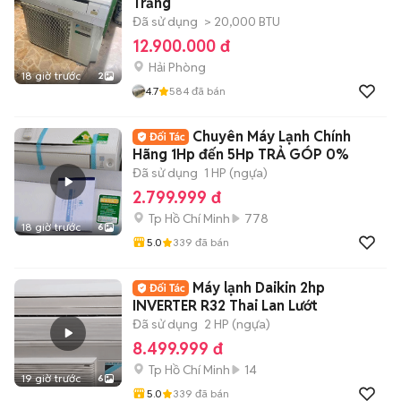
Trắng
Đã sử dụng
> 20,000 BTU
12.900.000 đ
Hải Phòng
18 giờ trước
2
4.7
584
đã bán
Chuyên Máy Lạnh Chính
Hãng 1Hp đến 5Hp TRẢ GÓP 0%
Đã sử dụng
1 HP (ngựa)
2.799.999 đ
Tp Hồ Chí Minh
778
18 giờ trước
6
5.0
339
đã bán
Máy lạnh Daikin 2hp
INVERTER R32 Thai Lan Lướt
Đã sử dụng
2 HP (ngựa)
8.499.999 đ
Tp Hồ Chí Minh
14
19 giờ trước
6
5.0
339
đã bán