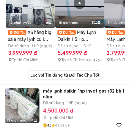
19 phút trước
6
18 giờ trước
5
Tin ưu tiên
Xả hàng big
Máy Lạnh
C
sale máy lạnh cs 1
Daikin 1.5 Hp
Máy Lạnh C
đến 10hp giá chỉ từ
Đã sử dụng
1 HP (ngựa)
INVETER MÁY ĐẸP
Đã sử dụng
1.5 HP
1Hp đến 5
Đã sử dụng
(ngựa)
3.999.999 đ
5.499.999 đ
2.799.999
TRẢ GÓP 0%
GÓP 0%
Tp Hồ Chí Minh
Tp Hồ Chí Minh
Tp Hồ Chí 
476
Lọc với Tin đăng từ Đối Tác Chợ Tốt
máy lạnh daikin 1hp invet gas r32 bh 1
năm
Đã sử dụng
1 HP (ngựa)
4.500.000 đ
Tp Hồ Chí Minh
13 giờ trước
2
H
4.5
62
đã bán