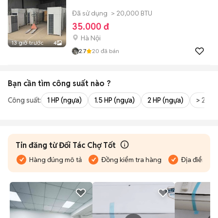
Đã sử dụng
> 20,000 BTU
35.000 đ
Hà Nội
13 giờ trước
4
2.7
20
đã bán
Bạn cần tìm
công suất
nào ?
Công suất:
1 HP (ngựa)
1.5 HP (ngựa)
2 HP (ngựa)
> 2 HP
Tin đăng từ Đối Tác Chợ Tốt
Hàng đúng mô tả
Đồng kiểm tra hàng
Địa điểm bán