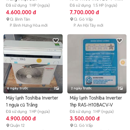
Đã sử dụng
1 HP (ngựa)
Lan
Đã sử dụng
1.5 HP (ngựa)
4.600.000 đ
7.700.000 đ
Q. Bình Tân
Q. Gò Vấp
P. Bình Hưng Hòa mới
P. An Hội Tây mới
6 ngày trước
2
2 ngày trước
2
Máy lạnh Toshiba Inverter
Máy lạnh Toshiba Inverter
1 ngựa cũ Trắng
1hp RAS-H10BACV-V
Đã sử dụng
1 HP (ngựa)
Đã sử dụng
1 HP (ngựa)
4.900.000 đ
3.500.000 đ
Quận 12
Q. Gò Vấp