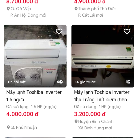
8.700.000 đ
4.900.000 đ
Q. Gò Vấp
Thành phố Thủ Đức
P. An Hội Đông mới
P. Cát Lái mới
Tin nổi bật
6
14 giờ trước
1
Máy lạnh Toshiba Inverter
Máy lạnh Toshiba Inverter
1.5 ngựa
1hp Trắng Tiết kiệm điện
Đã sử dụng
1.5 HP (ngựa)
Đã sử dụng
1 HP (ngựa)
4.000.000 đ
3.200.000 đ
Huyện Bình Chánh
Q. Phú Nhuận
Xã Bình Hưng mới