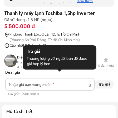
Xem thêm
Thông tin mang tính tham khảo và bạn không thể liên hệ
với người bán. Bạn hãy tham khảo thêm các tin đăng
Thanh lý máy lạnh Toshiba 1,5hp inverter
tương tự khác dưới đây nhé!
Đã sử dụng
1.5 HP (ngựa)
5.500.000 đ
Phường Thạnh Lộc, Quận 12, Tp Hồ Chí Minh
(Phường An Phú Đông, TP Hồ Chí Minh mới)
Cập nhật
2 tháng trước
Trả giá
Điện Lạnh Toàn Thắng
Thương lượng với người bán để được 
Phản hồi:
--
7
Đã bán
giá hợp lý hơn
0
đánh giá
Hoạt động 2 ngày trước
Deal giá
Trả giá
Nhập giá bạn mong muốn
đ
Giá gốc:
5.500.000 đ
Mô tả chi tiết