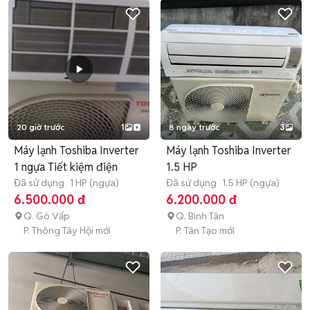
20 giờ trước
1
8 ngày trước
3
Máy lạnh Toshiba Inverter
Máy lạnh Toshiba Inverter
1 ngựa Tiết kiệm điện
1.5 HP
Đã sử dụng
1 HP (ngựa)
Đã sử dụng
1.5 HP (ngựa)
6.500.000 đ
6.200.000 đ
Q. Gò Vấp
Q. Bình Tân
P. Thông Tây Hội mới
P. Tân Tạo mới