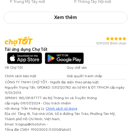
P. Trung Mỹ Tây mới
P. Thông Tây Hội mới
Xem thêm
109.000 Bình chọn
Tải ứng dụng Chợ Tốt
Về Chợ Tốt
Quy chế sàn
Chính sách bảo mật
Giải quyết tranh chấp
CÔNG TY TNHH CHỢ TỐT - Người đại diện theo pháp luật:
Nguyễn Trọng Tấn; GPDKKD: 0312120782 do Sở KH & ĐT TP.HCM cấp ngày
11/01/2013;
GPMXH: 185/GP-BTTTT do Bộ Thông tin và Truyền thông
cấp ngày 09/07/2024 - Chịu trách nhiệm
nội dung: Trần Hoàng Ly.
Chính sách sử dụng
Địa chỉ: Tầng 18, Toà nhà UOA, Số 6 đường Tân Trào, Phường Tân Mỹ,
Thành phố Hồ Chí Minh, Việt Nam;
Email: trogiup@chotot.vn -
Tổng đài CSKH: 19003003 (1.000đ/phút)