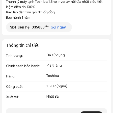
Thanh lý máy lạnh Toshiba 1,5hp inverter nội địa nhật siêu tiết 
kiệm điện rin 100% 

Bao lắp đặt trọn gói 3m ốq đồq 

Bảo hành 1 năm
SĐT liên hệ:
035883***
Gọi ngay
Thông tin chi tiết
Đã sử dụng
Tình trạng
:
>12 tháng
Chính sách bảo hành
:
Toshiba
Hãng
:
1.5 HP (ngựa)
Công suất
:
Nhật Bản
Xuất xứ
: