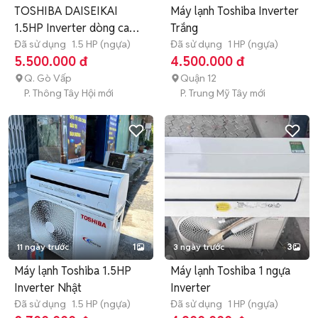
TOSHIBA DAISEIKAI
Máy lạnh Toshiba Inverter
1.5HP Inverter dòng cao
Trắng
cấp
Đã sử dụng
1.5 HP (ngựa)
Đã sử dụng
1 HP (ngựa)
5.500.000 đ
4.500.000 đ
Q. Gò Vấp
Quận 12
P. Thông Tây Hội mới
P. Trung Mỹ Tây mới
11 ngày trước
1
3 ngày trước
3
Máy lạnh Toshiba 1.5HP
Máy lạnh Toshiba 1 ngựa
Inverter Nhật
Inverter
Đã sử dụng
1.5 HP (ngựa)
Đã sử dụng
1 HP (ngựa)