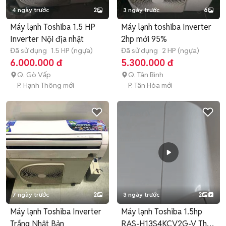
4 ngày trước
2
3 ngày trước
6
Máy lạnh Toshiba 1.5 HP
Máy lạnh toshiba Inverter
Inverter Nội địa nhật
2hp mới 95%
Đã sử dụng
1.5 HP (ngựa)
Đã sử dụng
2 HP (ngựa)
6.000.000 đ
5.300.000 đ
Q. Gò Vấp
Q. Tân Bình
P. Hạnh Thông mới
P. Tân Hòa mới
7 ngày trước
2
3 ngày trước
2
Máy lạnh Toshiba Inverter
Máy lạnh Toshiba 1.5hp
Trắng Nhật Bản
RAS-H13S4KCV2G-V Thái