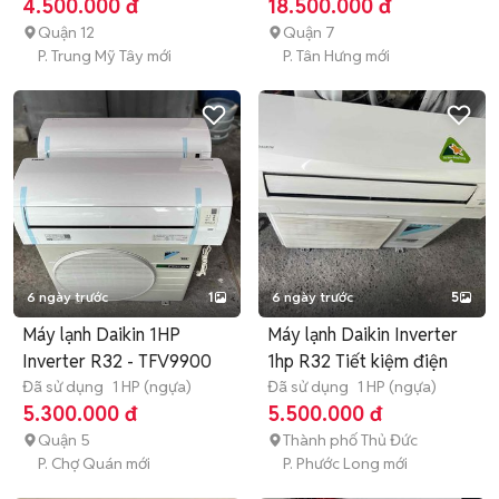
4.500.000 đ
18.500.000 đ
Quận 12
Quận 7
P. Trung Mỹ Tây mới
P. Tân Hưng mới
6 ngày trước
1
6 ngày trước
5
Máy lạnh Daikin 1HP
Máy lạnh Daikin Inverter
Inverter R32 - TFV9900
1hp R32 Tiết kiệm điện
Đã sử dụng
1 HP (ngựa)
Đã sử dụng
1 HP (ngựa)
5.300.000 đ
5.500.000 đ
Quận 5
Thành phố Thủ Đức
P. Chợ Quán mới
P. Phước Long mới