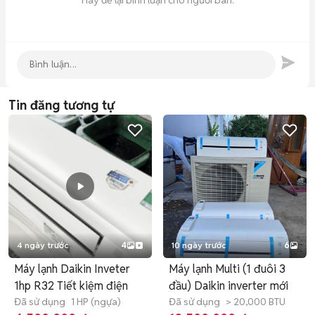
Hãy để lại bình luận cho người bán.
Tin đăng tương tự
4 ngày trước
4
10 ngày trước
6
Máy lạnh Daikin Inveter
Máy lạnh Multi (1 đuôi 3
1hp R32 Tiết kiệm điện
đầu) Daikin inverter mới
Đã sử dụng
1 HP (ngựa)
Đã sử dụng
> 20,000 BTU