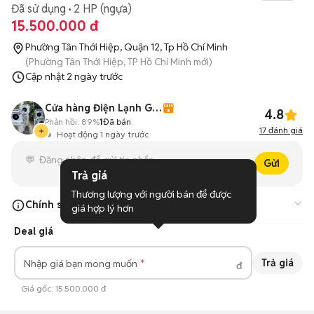
Đã sử dụng
2 HP (ngựa)
15.500.000 đ
Phường Tân Thới Hiệp, Quận 12, Tp Hồ Chí Minh
(Phường Tân Thới Hiệp, TP Hồ Chí Minh mới)
Cập nhật
2 ngày trước
Cửa hàng Điện Lạnh Gia Huy
4.8
Phản hồi:
89%
1
Đã bán
17
đánh giá
Hoạt động 1 ngày trước
Gửi
Trả giá
Thương lượng với người bán để được 
Chính sách cửa hàng
giá hợp lý hơn
Deal giá
Miễn phí vận chuyển nội thành
Bảo hành 12 tháng phần cứng
Trả giá
Nhập giá bạn mong muốn
đ
Đổi trả hàng 1 đổi 1 trong 7 ngày
Giá gốc:
15.500.000 đ
Trợ giá thu cũ lên đời máy