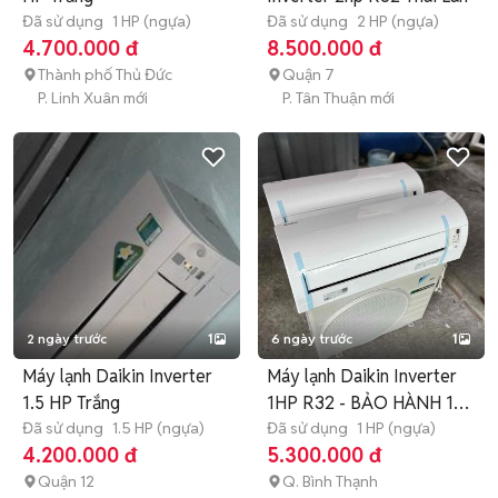
Đã sử dụng
1 HP (ngựa)
Đã sử dụng
2 HP (ngựa)
4.700.000 đ
8.500.000 đ
Thành phố Thủ Đức
Quận 7
P. Linh Xuân mới
P. Tân Thuận mới
2 ngày trước
1
6 ngày trước
1
Máy lạnh Daikin Inverter
Máy lạnh Daikin Inverter
1.5 HP Trắng
1HP R32 - BẢO HÀNH 1
Đã sử dụng
1.5 HP (ngựa)
nămm
Đã sử dụng
1 HP (ngựa)
4.200.000 đ
5.300.000 đ
Quận 12
Q. Bình Thạnh