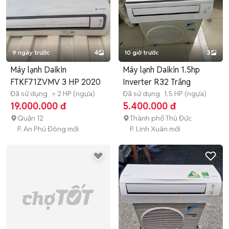
9 ngày trước
4
10 giờ trước
3
Máy lạnh Daikin
Máy lạnh Daikin 1.5hp
FTKF71ZVMV 3 HP 2020
Inverter R32 Trắng
Đã sử dụng
> 2 HP (ngựa)
Đã sử dụng
1.5 HP (ngựa)
19.000.000 đ
5.400.000 đ
Quận 12
Thành phố Thủ Đức
P. An Phú Đông mới
P. Linh Xuân mới