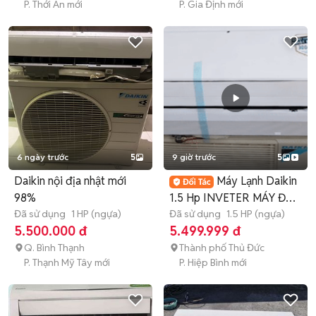
P. Thới An mới
P. Gia Định mới
6 ngày trước
5
9 giờ trước
5
Daikin nội địa nhật mới
Máy Lạnh Daikin
98%
1.5 Hp INVETER MÁY ĐẸP
Đã sử dụng
1 HP (ngựa)
TRẢ GÓP 0%
Đã sử dụng
1.5 HP (ngựa)
5.500.000 đ
5.499.999 đ
Q. Bình Thạnh
Thành phố Thủ Đức
P. Thạnh Mỹ Tây mới
P. Hiệp Bình mới