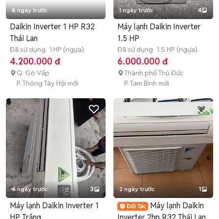
8 ngày trước
1 ngày trước
4
Daikin Inverter 1 HP R32
Máy lạnh Daikin Inverter
Thái Lan
1.5 HP
Đã sử dụng
1 HP (ngựa)
Đã sử dụng
1.5 HP (ngựa)
4.200.000 đ
6.000.000 đ
Q. Gò Vấp
Thành phố Thủ Đức
P. Thông Tây Hội mới
P. Tam Bình mới
4 ngày trước
3
2 ngày trước
1
Máy lạnh Daikin Inverter 1
Máy lạnh Daikin
HP Trắng
Inverter 2hp R32 Thái Lan