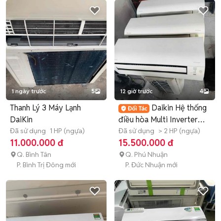
1 ngày trước
5
12 giờ trước
4
Thanh Lý 3 Máy Lạnh
Daikin Hệ thống
DaiKin
điều hòa Multi Inverter
Đã sử dụng
1 HP (ngựa)
R32 cũ
Đã sử dụng
> 2 HP (ngựa)
11.000.000 đ
15.500.000 đ
Q. Bình Tân
Q. Phú Nhuận
P. Bình Trị Đông mới
P. Đức Nhuận mới