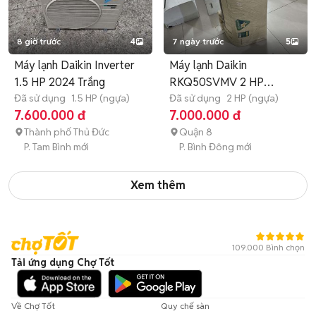
8 giờ trước
4
7 ngày trước
5
Máy lạnh Daikin Inverter
Máy lạnh Daikin
1.5 HP 2024 Trắng
RKQ50SVMV 2 HP
Đã sử dụng
1.5 HP (ngựa)
Inverter
Đã sử dụng
2 HP (ngựa)
7.600.000 đ
7.000.000 đ
Thành phố Thủ Đức
Quận 8
P. Tam Bình mới
P. Bình Đông mới
Xem thêm
109.000 Bình chọn
Tải ứng dụng Chợ Tốt
Về Chợ Tốt
Quy chế sàn