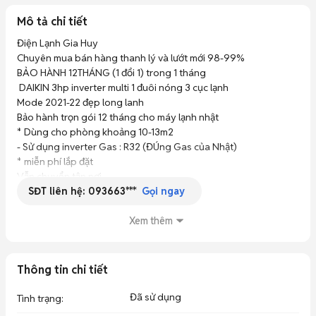
Mô tả chi tiết
Điện Lạnh Gia Huy

Chuyên mua bán hàng thanh lý và lướt mới 98-99% 

BẢO HÀNH 12THÁNG (1 đổi 1) trong 1 tháng

 DAIKIN 3hp inverter multi 1 đuôi nóng 3 cục lạnh

Mode 2021-22 đẹp long lanh

Bảo hành trọn gói 12 tháng cho máy lạnh nhật

* Dùng cho phòng khoảng 10-13m2 

- Sử dụng inverter Gas : R32 (ĐÚng Gas của Nhật)

* miễn phí lắp đặt 

Vẫn chuyển tận nơi

SĐT liên hệ:
093663***
* Công nghệ Inverter:

Gọi ngay
Tiết kiệm khoảng 70%lượng điện tiêu thụ so với máy lạnh thông 
thường. Giảm hóa đơn tiền điện xuống 70%.

Xem thêm
* Sử dụng gas R32A: Làm lạnh nhanh, không gây tổn hại đến 
người dùng và môi trường.

* Chế độ làm lạnh không khô:

Thông tin chi tiết
Giữ lại độ ẩm trong phòng (giúp không khô mũi, khô da, và khô 
họng), tạo giấc ngủ ngon.

Đã sử dụng
Tình trạng
:
* Điều khiển nhiệt độ chính xác: Công suất làm lạnh được điều 