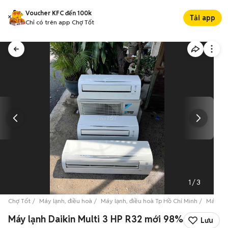
Voucher KFC đến 100k
Tải app
Chỉ có trên app Chợ Tốt
1
/
3
Chợ Tốt
Máy lạnh, điều hoà
Máy lạnh, điều hoà Tp Hồ Chí Minh
Máy lạn
Máy lạnh Daikin Multi 3 HP R32 mới 98%
Lưu