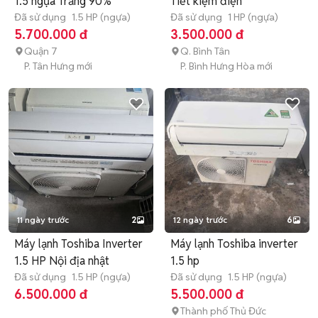
1.5 ngựa Trắng 90%
Tiết kiệm điện
Đã sử dụng
1.5 HP (ngựa)
Đã sử dụng
1 HP (ngựa)
5.700.000 đ
3.500.000 đ
Quận 7
Q. Bình Tân
P. Tân Hưng mới
P. Bình Hưng Hòa mới
11 ngày trước
2
12 ngày trước
6
Máy lạnh Toshiba Inverter
Máy lạnh Toshiba inverter
1.5 HP Nội địa nhật
1.5 hp
Đã sử dụng
1.5 HP (ngựa)
Đã sử dụng
1.5 HP (ngựa)
6.500.000 đ
5.500.000 đ
Thành phố Thủ Đức