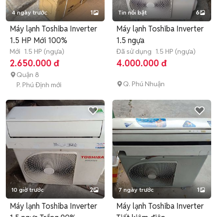
4 ngày trước
1
Tin nổi bật
6
Máy lạnh Toshiba Inverter
Máy lạnh Toshiba Inverter
1.5 HP Mới 100%
1.5 ngựa
Mới
1.5 HP (ngựa)
Đã sử dụng
1.5 HP (ngựa)
2.650.000 đ
4.000.000 đ
Quận 8
Q. Phú Nhuận
P. Phú Định mới
10 giờ trước
2
7 ngày trước
1
Máy lạnh Toshiba Inverter
Máy lạnh Toshiba Inverter