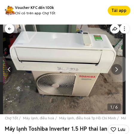
Voucher KFC đến 100k
Tải app
Chỉ có trên app Chợ Tốt
1
/
6
Chợ Tốt
Máy lạnh, điều hoà
Máy lạnh, điều hoà Tp Hồ Chí Minh
Máy lạn
Máy lạnh Toshiba Inverter 1.5 HP thai lan
Lưu