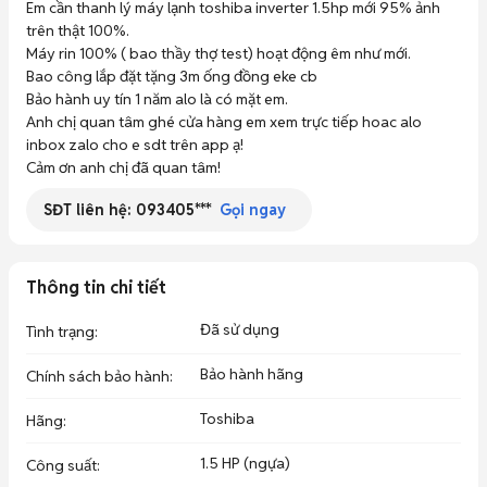
Em cần thanh lý máy lạnh toshiba inverter 1.5hp mới 95% ảnh 
trên thật 100%.

Máy rin 100% ( bao thầy thợ test) hoạt động êm như mới.

Bao công lắp đặt tặng 3m ống đồng eke cb

Bảo hành uy tín 1 năm alo là có mặt em.

Anh chị quan tâm ghé cửa hàng em xem trực tiếp hoac alo 
inbox zalo cho e sdt trên app ạ!

Cảm ơn anh chị đã quan tâm!
SĐT liên hệ:
093405***
Gọi ngay
Thông tin chi tiết
Đã sử dụng
Tình trạng
:
Bảo hành hãng
Chính sách bảo hành
:
Toshiba
Hãng
:
1.5 HP (ngựa)
Công suất
: