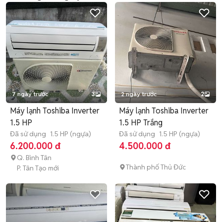
7 ngày trước
3
2 ngày trước
2
Máy lạnh Toshiba Inverter
Máy lạnh Toshiba Inverter
1.5 HP
1.5 HP Trắng
Đã sử dụng
1.5 HP (ngựa)
Đã sử dụng
1.5 HP (ngựa)
6.200.000 đ
4.500.000 đ
Q. Bình Tân
Thành phố Thủ Đức
P. Tân Tạo mới