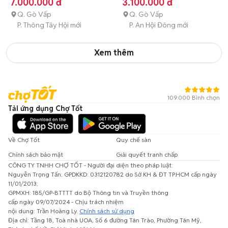
7.000.000 đ
3.100.000 đ
Q. Gò Vấp
Q. Gò Vấp
P. Thông Tây Hội mới
P. An Hội Đông mới
Xem thêm
109.000 Bình chọn
Tải ứng dụng Chợ Tốt
Về Chợ Tốt
Quy chế sàn
Chính sách bảo mật
Giải quyết tranh chấp
CÔNG TY TNHH CHỢ TỐT - Người đại diện theo pháp luật:
Nguyễn Trọng Tấn; GPDKKD: 0312120782 do Sở KH & ĐT TP.HCM cấp ngày
11/01/2013;
GPMXH: 185/GP-BTTTT do Bộ Thông tin và Truyền thông
cấp ngày 09/07/2024 - Chịu trách nhiệm
nội dung: Trần Hoàng Ly.
Chính sách sử dụng
Địa chỉ: Tầng 18, Toà nhà UOA, Số 6 đường Tân Trào, Phường Tân Mỹ,