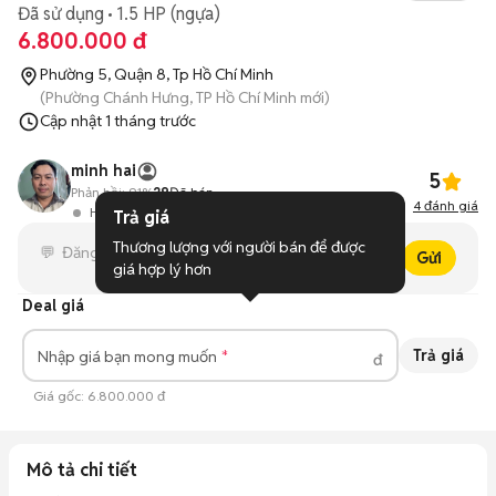
Đã sử dụng
1.5 HP (ngựa)
6.800.000 đ
Phường 5, Quận 8, Tp Hồ Chí Minh
(Phường Chánh Hưng, TP Hồ Chí Minh mới)
Cập nhật
1 tháng trước
minh hai
5
Phản hồi:
91%
29
Đã bán
4
đánh giá
Hoạt động 12 ngày trước
Trả giá
Thương lượng với người bán để được 
Gửi
giá hợp lý hơn
Deal giá
Trả giá
Nhập giá bạn mong muốn
đ
Giá gốc:
6.800.000 đ
Mô tả chi tiết