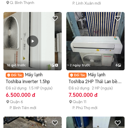
Q. Bình Thạnh
P. Linh Xuân mới
16 giờ trước
1
2 ngày trước
6
Máy lạnh
Máy lạnh
Toshiba inverter 1.5hp
Toshiba 2HP Thái Lan bền
Đã sử dụng
1.5 HP (ngựa)
bỉ, Bao công lắp
Đã sử dụng
2 HP (ngựa)
6.500.000 đ
7.500.000 đ
Quận 6
Quận 11
P. Bình Tiên mới
P. Phú Thọ mới