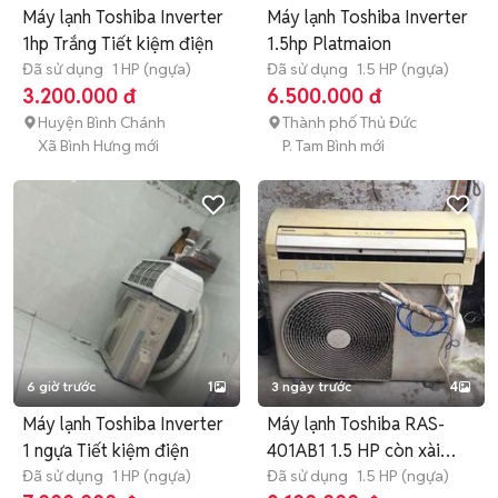
Máy lạnh Toshiba Inverter
Máy lạnh Toshiba Inverter
1hp Trắng Tiết kiệm điện
1.5hp Platmaion
Đã sử dụng
1 HP (ngựa)
Đã sử dụng
1.5 HP (ngựa)
3.200.000 đ
6.500.000 đ
Huyện Bình Chánh
Thành phố Thủ Đức
Xã Bình Hưng mới
P. Tam Bình mới
6 giờ trước
1
3 ngày trước
4
Máy lạnh Toshiba Inverter
Máy lạnh Toshiba RAS-
1 ngựa Tiết kiệm điện
401AB1 1.5 HP còn xài
Đã sử dụng
1 HP (ngựa)
cho tho
Đã sử dụng
1.5 HP (ngựa)