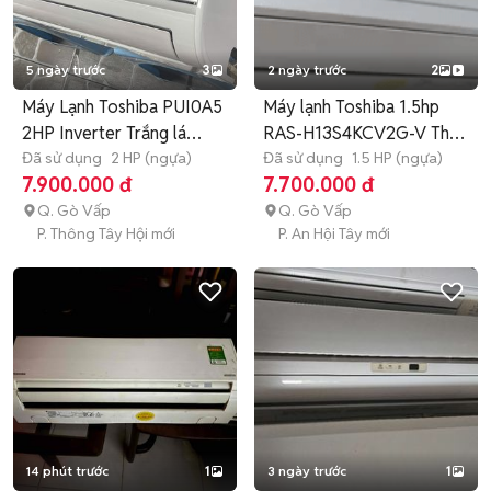
5 ngày trước
3
2 ngày trước
2
Máy Lạnh Toshiba PUI0A5
Máy lạnh Toshiba 1.5hp
2HP Inverter Trắng lá
RAS-H13S4KCV2G-V Thái
xanh
Đã sử dụng
2 HP (ngựa)
Lan
Đã sử dụng
1.5 HP (ngựa)
7.900.000 đ
7.700.000 đ
Q. Gò Vấp
Q. Gò Vấp
P. Thông Tây Hội mới
P. An Hội Tây mới
14 phút trước
1
3 ngày trước
1