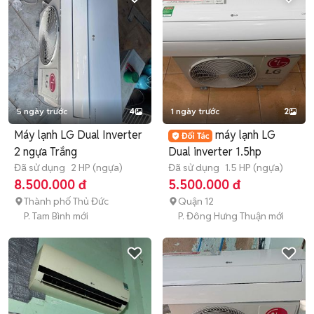
5 ngày trước
4
1 ngày trước
2
Máy lạnh LG Dual Inverter
máy lạnh LG
2 ngựa Trắng
Dual inverter 1.5hp
Đã sử dụng
2 HP (ngựa)
Đã sử dụng
1.5 HP (ngựa)
8.500.000 đ
5.500.000 đ
Thành phố Thủ Đức
Quận 12
P. Tam Bình mới
P. Đông Hưng Thuận mới