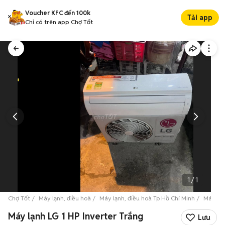
Voucher KFC đến 100k
Tải app
Chỉ có trên app Chợ Tốt
1
/
1
Chợ Tốt
Máy lạnh, điều hoà
Máy lạnh, điều hoà Tp Hồ Chí Minh
Máy lạn
Máy lạnh LG 1 HP Inverter Trắng
Lưu