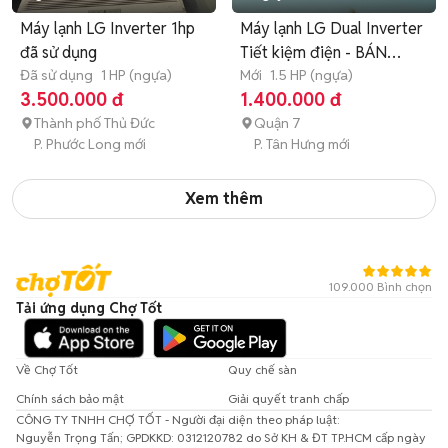
Máy lạnh LG Inverter 1hp
Máy lạnh LG Dual Inverter
đã sử dụng
Tiết kiệm điện - BÁN
Đã sử dụng
1 HP (ngựa)
GÓP
Mới
1.5 HP (ngựa)
3.500.000 đ
1.400.000 đ
Thành phố Thủ Đức
Quận 7
P. Phước Long mới
P. Tân Hưng mới
Xem thêm
109.000 Bình chọn
Tải ứng dụng Chợ Tốt
Về Chợ Tốt
Quy chế sàn
Chính sách bảo mật
Giải quyết tranh chấp
CÔNG TY TNHH CHỢ TỐT - Người đại diện theo pháp luật:
Nguyễn Trọng Tấn; GPDKKD: 0312120782 do Sở KH & ĐT TP.HCM cấp ngày