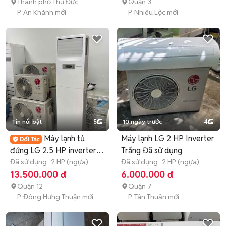
Thành phố Thủ Đức
Quận 3
P. An Khánh mới
P. Nhiêu Lộc mới
Tin nổi bật
5
10 ngày trước
4
Máy lạnh tủ
Máy lạnh LG 2 HP Inverter
đứng LG 2.5 HP inverter
Trắng Đã sử dụng
date 2021 zin
Đã sử dụng
2 HP (ngựa)
Đã sử dụng
2 HP (ngựa)
13.500.000 đ
6.000.000 đ
Quận 12
Quận 7
P. Đông Hưng Thuận mới
P. Tân Thuận mới