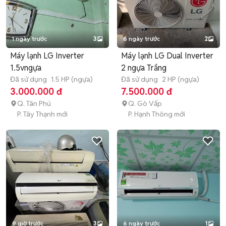
1 ngày trước
3
6 ngày trước
2
Máy lạnh LG Inverter
Máy lạnh LG Dual Inverter
1.5vngựa
2 ngựa Trắng
Đã sử dụng
1.5 HP (ngựa)
Đã sử dụng
2 HP (ngựa)
3.000.000 đ
7.500.000 đ
Q. Tân Phú
Q. Gò Vấp
P. Tây Thạnh mới
P. Hạnh Thông mới
9 giờ trước
3
6 ngày trước
1