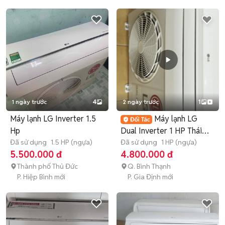
1 ngày trước
4
2 ngày trước
1
Máy lạnh LG Inverter 1.5
Máy lạnh LG
Hp
Dual Inverter 1 HP Thái
Đã sử dụng
1.5 HP (ngựa)
Lan
Đã sử dụng
1 HP (ngựa)
5.500.000 đ
4.800.000 đ
Thành phố Thủ Đức
Q. Bình Thạnh
P. Hiệp Bình mới
P. Gia Định mới