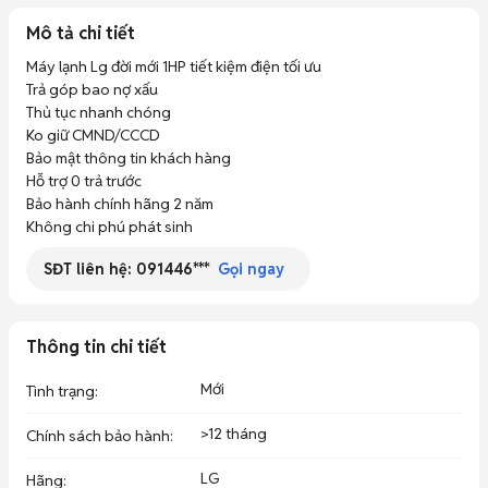
Mô tả chi tiết
Máy lạnh Lg đời mới 1HP tiết kiệm điện tối ưu

Trả góp bao nợ xấu

Thủ tục nhanh chóng 

Ko giữ CMND/CCCD

Bảo mật thông tin khách hàng

Hỗ trợ 0 trả trước

Bảo hành chính hãng 2 năm

Không chi phú phát sinh
SĐT liên hệ:
091446***
Gọi ngay
Thông tin chi tiết
Mới
Tình trạng
:
>12 tháng
Chính sách bảo hành
:
LG
Hãng
: