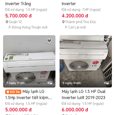
Inverter Trắng
inverter
Đã sử dụng
1.5 HP (ngựa)
Đã sử dụng
1 HP (ngựa)
5.700.000 đ
4.200.000 đ
Quận 12
Thành phố Thủ Đức
P. Đông Hưng Thuận mới
P. Cát Lái mới
7 ngày trước
5
5 ngày trước
4
Máy lạnh LG
Máy lạnh LG 1.5 HP Dual
1.5Hp Inverter tiết kiệm
Inverter lướt 2019-2023
điện
Đã sử dụng
1.5 HP (ngựa)
Đã sử dụng
1.5 HP (ngựa)
5.000.000 đ
6.000.000 đ