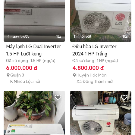
4 ngày trước
1
Tin nổi bật
1
Máy lạnh LG Dual Inverter
Điều hòa LG Inverter
1.5 HP Lướt keng
2024 1 HP Trắng
Đã sử dụng
1.5 HP (ngựa)
Đã sử dụng
1 HP (ngựa)
6.000.000 đ
4.800.000 đ
Quận 3
Huyện Hóc Môn
P. Nhiêu Lộc mới
Xã Đông Thạnh mới