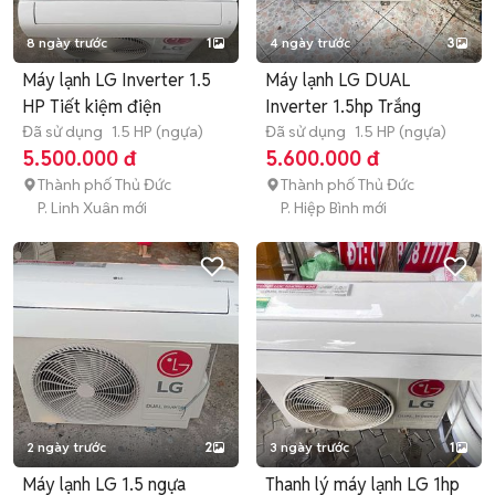
8 ngày trước
1
4 ngày trước
3
Máy lạnh LG Inverter 1.5
Máy lạnh LG DUAL
HP Tiết kiệm điện
Inverter 1.5hp Trắng
Đã sử dụng
1.5 HP (ngựa)
Đã sử dụng
1.5 HP (ngựa)
5.500.000 đ
5.600.000 đ
Thành phố Thủ Đức
Thành phố Thủ Đức
P. Linh Xuân mới
P. Hiệp Bình mới
2 ngày trước
2
3 ngày trước
1
Máy lạnh LG 1.5 ngựa
Thanh lý máy lạnh LG 1hp