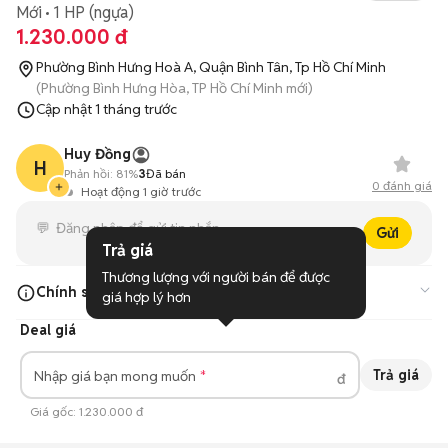
Mới
1 HP (ngựa)
1.230.000 đ
Phường Bình Hưng Hoà A, Quận Bình Tân, Tp Hồ Chí Minh
(Phường Bình Hưng Hòa, TP Hồ Chí Minh mới)
Cập nhật
1 tháng trước
Huy Đồng
H
Phản hồi:
81%
3
Đã bán
0
đánh giá
Hoạt động 1 giờ trước
Gửi
Trả giá
Thương lượng với người bán để được 
Chính sách cửa hàng
giá hợp lý hơn
Deal giá
Miễn phí vận chuyển nội thành
Bảo hành 6 tháng phần cứng
Trả giá
Nhập giá bạn mong muốn
đ
Đổi trả hàng 1 đổi 1 trong 7 ngày
Giá gốc:
1.230.000 đ
Trả trước 0 Đ nhận máy