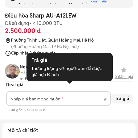
Xem thêm
Thông tin mang tính tham khảo và bạn không thể liên hệ
với người bán. Bạn hãy tham khảo thêm các tin đăng
Điều hòa Sharp AU-A12LEW
tương tự khác dưới đây nhé!
Đã sử dụng
< 10,000 BTU
2.500.000 đ
Phường Thịnh Liệt, Quận Hoàng Mai, Hà Nội
(Phường Hoàng Mai, TP Hà Nội mới)
Cập nhật
2 tháng trước
Trả giá
Nguyen ngoc Quang
Thương lượng với người bán để được 
Phản hồi:
--
0
Đã bán
giá hợp lý hơn
0
đánh giá
Hoạt động 25 ngày trước
Deal giá
Trả giá
Nhập giá bạn mong muốn
đ
Giá gốc:
2.500.000 đ
Mô tả chi tiết