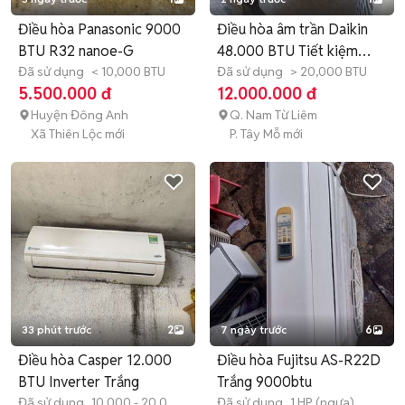
Điều hòa Panasonic 9000
Điều hòa âm trần Daikin
BTU R32 nanoe-G
48.000 BTU Tiết kiệm
Đã sử dụng
< 10,000 BTU
điện
Đã sử dụng
> 20,000 BTU
5.500.000 đ
12.000.000 đ
Huyện Đông Anh
Q. Nam Từ Liêm
Xã Thiên Lộc mới
P. Tây Mỗ mới
33 phút trước
2
7 ngày trước
6
Điều hòa Casper 12.000
Điều hòa Fujitsu AS-R22D
BTU Inverter Trắng
Trắng 9000btu
Đã sử dụng
10,000 - 20,000
Đã sử dụng
1 HP (ngựa)