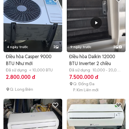
4 ngày trước
2
9 ngày trước
2
Điều hòa Casper 9000
Điều hòa Daikin 12000
BTU Như mới
BTU Inverter 2 chiều
Đã sử dụng
< 10,000 BTU
Đã sử dụng
10,000 - 20,000
BTU
2.800.000 đ
7.500.000 đ
Q. Đống Đa
Q. Long Biên
P. Kim Liên mới