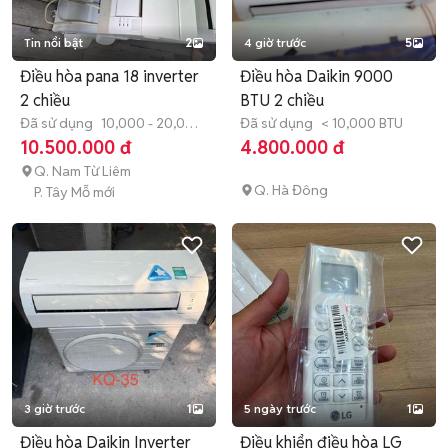
Tin nổi bật
2
4 giờ trước
5
Điều hòa pana 18 inverter
Điều hòa Daikin 9000
2 chiều
BTU 2 chiều
Đã sử dụng
10,000 - 20,000
Đã sử dụng
< 10,000 BTU
BTU
10.500.000 đ
4.800.000 đ
Q. Nam Từ Liêm
Q. Hà Đông
P. Tây Mỗ mới
3 giờ trước
1
5 ngày trước
1
Điều hòa Daikin Inverter
Điều khiển điều hòa LG