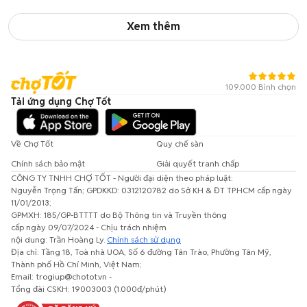
Xem thêm
109.000 Bình chọn
Tải ứng dụng Chợ Tốt
Về Chợ Tốt
Quy chế sàn
Chính sách bảo mật
Giải quyết tranh chấp
CÔNG TY TNHH CHỢ TỐT - Người đại diện theo pháp luật:
Nguyễn Trọng Tấn; GPDKKD: 0312120782 do Sở KH & ĐT TP.HCM cấp ngày
11/01/2013;
GPMXH: 185/GP-BTTTT do Bộ Thông tin và Truyền thông
cấp ngày 09/07/2024 - Chịu trách nhiệm
nội dung: Trần Hoàng Ly.
Chính sách sử dụng
Địa chỉ: Tầng 18, Toà nhà UOA, Số 6 đường Tân Trào, Phường Tân Mỹ,
Thành phố Hồ Chí Minh, Việt Nam;
Email: trogiup@chotot.vn -
Tổng đài CSKH: 19003003 (1.000đ/phút)