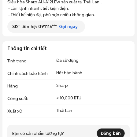
Điều hòa Sharp AU-A12LEW sản xuất tại Thái Lan. . 

 - Làm lạnh nhanh, tiết kiệm điện. 

 - Thiết kế hiện đại, phù hợp nhiều không gian.
SĐT liên hệ:
091115***
Gọi ngay
Thông tin chi tiết
Đã sử dụng
Tình trạng
:
Hết bảo hành
Chính sách bảo hành
:
Sharp
Hãng
:
< 10,000 BTU
Công suất
:
Thái Lan
Xuất xứ
:
Bạn có sản phẩm tương tự?
Đăng bán