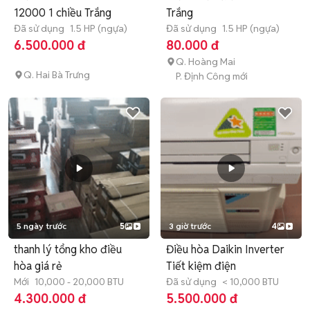
12000 1 chiều Trắng
Trắng
Đã sử dụng
1.5 HP (ngựa)
Đã sử dụng
1.5 HP (ngựa)
6.500.000 đ
80.000 đ
Q. Hoàng Mai
Q. Hai Bà Trưng
P. Định Công mới
5 ngày trước
5
3 giờ trước
4
thanh lý tổng kho điều
Điều hòa Daikin Inverter
hòa giá rẻ
Tiết kiệm điện
Mới
10,000 - 20,000 BTU
Đã sử dụng
< 10,000 BTU
4.300.000 đ
5.500.000 đ