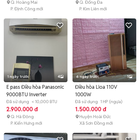
Q. Hoàng Mai
Q. Đống Đa
P. Định Công mới
P. Kim Liên mới
1 ngày trước
4
6 ngày trước
1
E pass Điều hòa Panasonic
Điều hòa Lioa 110V
9000BTU Inverter
1000W
Đã sử dụng
< 10,000 BTU
Đã sử dụng
1 HP (ngựa)
2.900.000 đ
1.500.000 đ
Q. Hà Đông
Huyện Hoài Đức
P. Kiến Hưng mới
Xã Sơn Đồng mới