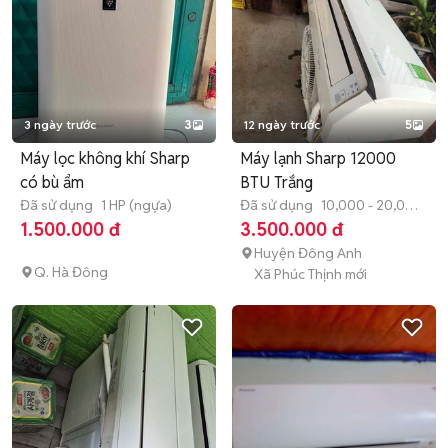
3 ngày trước
3
12 ngày trước
5
Máy lọc không khí Sharp
Máy lạnh Sharp 12000
có bù ẩm
BTU Trắng
Đã sử dụng
1 HP (ngựa)
Đã sử dụng
10,000 - 20,000
BTU
1.500.000 đ
3.500.000 đ
Huyện Đông Anh
Q. Hà Đông
Xã Phúc Thịnh mới