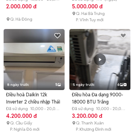
BTU
2.000.000 đ
5.000.000 đ
Q. Hai Bà Trưng
Q. Hà Đông
P. Vĩnh Tuy mới
8 ngày trước
5
5 ngày trước
6
Điều hoà Daikin 12k
Điều hòa Đa dạng 9000-
Inverter 2 chiều nhập Thái
18000 BTU Trắng
Đã sử dụng
10,000 - 20,000
Đã sử dụng
10,000 - 20,000
BTU
BTU
4.200.000 đ
3.200.000 đ
Q. Cầu Giấy
Q. Thanh Xuân
P. Nghĩa Đô mới
P. Khương Đình mới