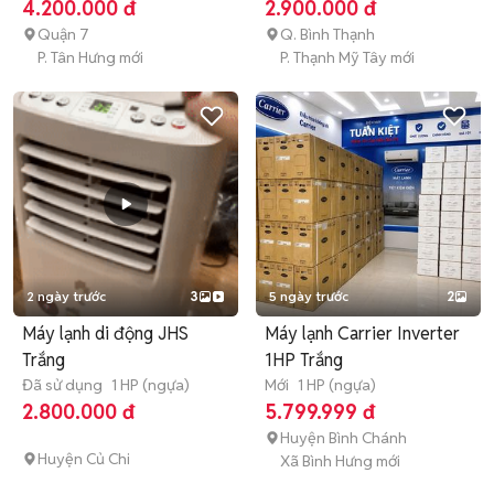
4.200.000 đ
2.900.000 đ
Quận 7
Q. Bình Thạnh
P. Tân Hưng mới
P. Thạnh Mỹ Tây mới
2 ngày trước
3
5 ngày trước
2
Máy lạnh di động JHS
Máy lạnh Carrier Inverter
Trắng
1HP Trắng
Đã sử dụng
1 HP (ngựa)
Mới
1 HP (ngựa)
2.800.000 đ
5.799.999 đ
Huyện Bình Chánh
Huyện Củ Chi
Xã Bình Hưng mới