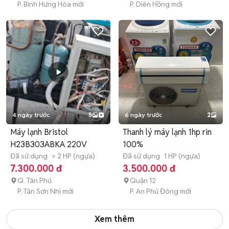
P. Bình Hưng Hòa mới
P. Diên Hồng mới
4 ngày trước
5
6 ngày trước
2
Máy lạnh Bristol
Thanh lý máy lạnh 1hp rin
H23B303ABKA 220V
100%
Đã sử dụng
> 2 HP (ngựa)
Đã sử dụng
1 HP (ngựa)
7.300.000 đ
3.500.000 đ
Q. Tân Phú
Quận 12
P. Tân Sơn Nhì mới
P. An Phú Đông mới
Xem thêm