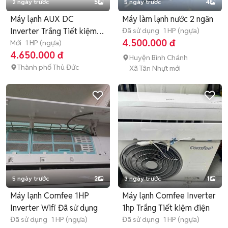
2 ngày trước
5
5 ngày trước
4
Máy lạnh AUX DC
Máy làm lạnh nước 2 ngăn
Inverter Trắng Tiết kiệm
Đã sử dụng
1 HP (ngựa)
4.500.000 đ
điện
Mới
1 HP (ngựa)
4.650.000 đ
Huyện Bình Chánh
Thành phố Thủ Đức
Xã Tân Nhựt mới
5 ngày trước
2
3 ngày trước
1
Máy lạnh Comfee 1HP
Máy lạnh Comfee Inverter
Inverter Wifi Đã sử dụng
1hp Trắng Tiết kiệm điện
Đã sử dụng
1 HP (ngựa)
Đã sử dụng
1 HP (ngựa)