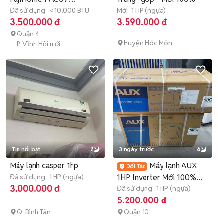
7000BTU Trắng
Đã sử dụng
< 10,000 BTU
Mới
1 HP (ngựa)
3.500.000 đ
3.590.000 đ
Quận 4
Huyện Hóc Môn
P. Vĩnh Hội mới
Tin nổi bật
2
3 ngày trước
6
Máy lạnh casper 1hp
Máy lạnh AUX
Đã sử dụng
1 HP (ngựa)
1HP Inverter Mới 100%
3.000.000 đ
BH 24 tháng
Đã sử dụng
1 HP (ngựa)
5.200.000 đ
Q. Bình Tân
Quận 10