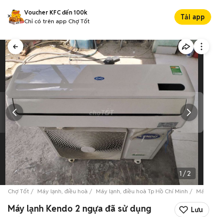
Voucher KFC đến 100k
Tải app
Chỉ có trên app Chợ Tốt
1
/
2
Chợ Tốt
Máy lạnh, điều hoà
Máy lạnh, điều hoà Tp Hồ Chí Minh
Máy lạn
Máy lạnh Kendo 2 ngựa đã sử dụng
Lưu