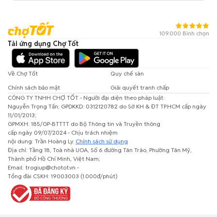
109.000 Bình chọn
Tải ứng dụng Chợ Tốt
Về Chợ Tốt
Quy chế sàn
Chính sách bảo mật
Giải quyết tranh chấp
CÔNG TY TNHH CHỢ TỐT - Người đại diện theo pháp luật:
Nguyễn Trọng Tấn; GPDKKD: 0312120782 do Sở KH & ĐT TP.HCM cấp ngày
11/01/2013;
GPMXH: 185/GP-BTTTT do Bộ Thông tin và Truyền thông
cấp ngày 09/07/2024 - Chịu trách nhiệm
nội dung: Trần Hoàng Ly.
Chính sách sử dụng
Địa chỉ: Tầng 18, Toà nhà UOA, Số 6 đường Tân Trào, Phường Tân Mỹ,
Thành phố Hồ Chí Minh, Việt Nam;
Email: trogiup@chotot.vn -
Tổng đài CSKH: 19003003 (1.000đ/phút)