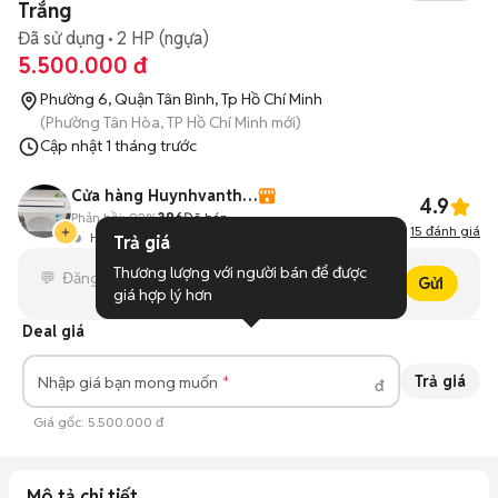
Trắng
Đã sử dụng
2 HP (ngựa)
5.500.000 đ
Phường 6, Quận Tân Bình, Tp Hồ Chí Minh
(Phường Tân Hòa, TP Hồ Chí Minh mới)
Cập nhật
1 tháng trước
Cửa hàng Huynhvanthanh
4.9
Phản hồi:
92%
396
Đã bán
15
đánh giá
Hoạt động 5 giờ trước
Trả giá
Thương lượng với người bán để được 
Gửi
giá hợp lý hơn
Deal giá
Trả giá
Nhập giá bạn mong muốn
đ
Giá gốc:
5.500.000 đ
Mô tả chi tiết