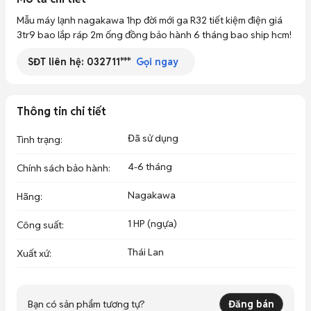
Mẫu máy lạnh nagakawa 1hp đời mới ga R32 tiết kiệm điện giá 
3tr9 bao lắp ráp 2m ống đồng bảo hành 6 tháng bao ship hcm!
SĐT liên hệ:
032711***
Gọi ngay
Thông tin chi tiết
Đã sử dụng
Tình trạng
:
4-6 tháng
Chính sách bảo hành
:
Nagakawa
Hãng
:
1 HP (ngựa)
Công suất
:
Thái Lan
Xuất xứ
:
Bạn có sản phẩm tương tự?
Đăng bán