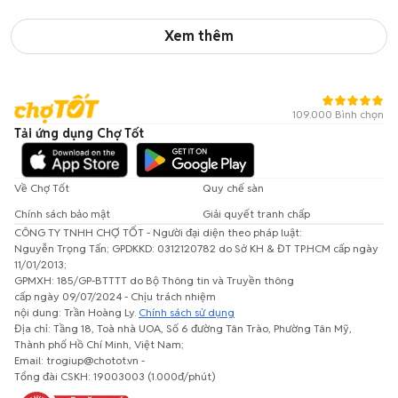
Xem thêm
109.000 Bình chọn
Tải ứng dụng Chợ Tốt
Về Chợ Tốt
Quy chế sàn
Chính sách bảo mật
Giải quyết tranh chấp
CÔNG TY TNHH CHỢ TỐT - Người đại diện theo pháp luật:
Nguyễn Trọng Tấn; GPDKKD: 0312120782 do Sở KH & ĐT TP.HCM cấp ngày
11/01/2013;
GPMXH: 185/GP-BTTTT do Bộ Thông tin và Truyền thông
cấp ngày 09/07/2024 - Chịu trách nhiệm
nội dung: Trần Hoàng Ly.
Chính sách sử dụng
Địa chỉ: Tầng 18, Toà nhà UOA, Số 6 đường Tân Trào, Phường Tân Mỹ,
Thành phố Hồ Chí Minh, Việt Nam;
Email: trogiup@chotot.vn -
Tổng đài CSKH: 19003003 (1.000đ/phút)