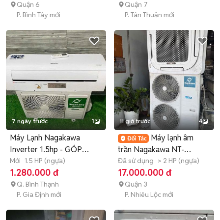
Quận 6
Quận 7
P. Bình Tây mới
P. Tân Thuận mới
7 ngày trước
1
11 giờ trước
4
Máy Lạnh Nagakawa
Máy lạnh âm
Inverter 1.5hp - GÓP
trần Nagakawa NT-
NHANH
Mới
1.5 HP (ngựa)
C50R1T20 lướt 2023 sl
Đã sử dụng
> 2 HP (ngựa)
1.280.000 đ
17.000.000 đ
Q. Bình Thạnh
Quận 3
P. Gia Định mới
P. Nhiêu Lộc mới