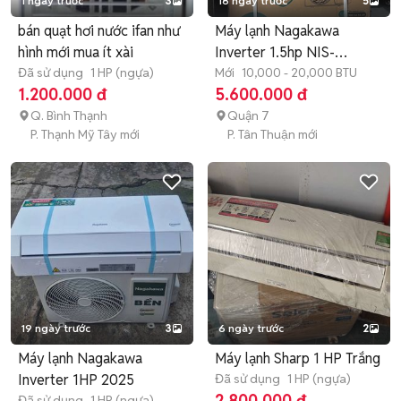
1 ngày trước
3
18 ngày trước
5
bán quạt hơi nước ifan như
Máy lạnh Nagakawa
hình mới mua ít xài
Inverter 1.5hp NIS-
Đã sử dụng
1 HP (ngựa)
C12R2U51
Mới
10,000 - 20,000 BTU
1.200.000 đ
5.600.000 đ
Q. Bình Thạnh
Quận 7
P. Thạnh Mỹ Tây mới
P. Tân Thuận mới
19 ngày trước
3
6 ngày trước
2
Máy lạnh Nagakawa
Máy lạnh Sharp 1 HP Trắng
Inverter 1HP 2025
Đã sử dụng
1 HP (ngựa)
2.800.000 đ
Đã sử dụng
1 HP (ngựa)