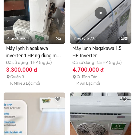
4 giờ trước
6
7 ngày trước
3
Máy lạnh Nagakawa
Máy lạnh Nagakawa 1.5
inverter 1 HP ng dùng mới
HP Inverter
tinh
Đã sử dụng
1 HP (ngựa)
Đã sử dụng
1.5 HP (ngựa)
3.300.000 đ
4.700.000 đ
Quận 3
Q. Bình Tân
P. Nhiêu Lộc mới
P. An Lạc mới