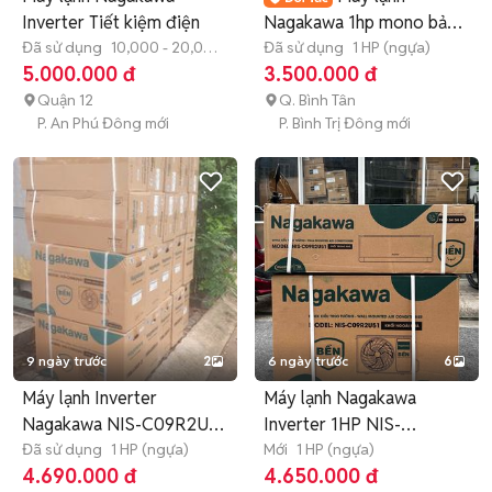
Inverter Tiết kiệm điện
Nagakawa 1hp mono bảo
Đã sử dụng
10,000 - 20,000
hành 12 tháng
Đã sử dụng
1 HP (ngựa)
BTU
5.000.000 đ
3.500.000 đ
Quận 12
Q. Bình Tân
P. An Phú Đông mới
P. Bình Trị Đông mới
9 ngày trước
2
6 ngày trước
6
Máy lạnh Inverter
Máy lạnh Nagakawa
Nagakawa NIS-C09R2U51
Inverter 1HP NIS-
1.0 HP
Đã sử dụng
1 HP (ngựa)
C09R2U51
Mới
1 HP (ngựa)
4.690.000 đ
4.650.000 đ