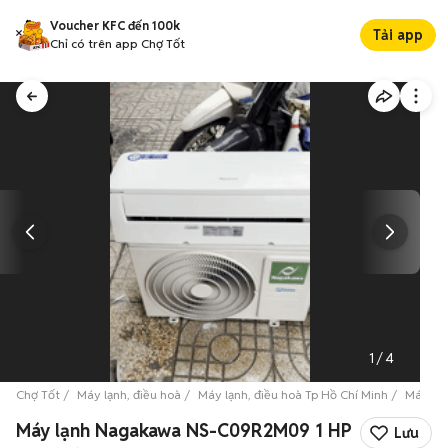
Voucher KFC đến 100k
Tải app
Chỉ có trên app Chợ Tốt
1
/
4
Chợ Tốt
Máy lạnh, điều hoà
Máy lạnh, điều hoà Tp Hồ Chí Minh
Máy lạn
Máy lạnh Nagakawa NS-C09R2M09 1 HP
Lưu