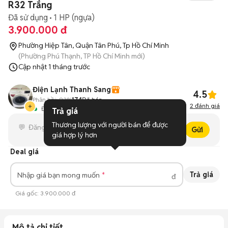
R32 Trắng
Đã sử dụng
1 HP (ngựa)
3.900.000 đ
Phường Hiệp Tân, Quận Tân Phú, Tp Hồ Chí Minh
(Phường Phú Thạnh, TP Hồ Chí Minh mới)
Cập nhật
1 tháng trước
Điện Lạnh Thanh Sang
4.5
Phản hồi:
93%
174
Đã bán
2
đánh giá
Đang hoạt động
Trả giá
Thương lượng với người bán để được 
Gửi
giá hợp lý hơn
Deal giá
Trả giá
Nhập giá bạn mong muốn
đ
Giá gốc:
3.900.000 đ
Mô tả chi tiết