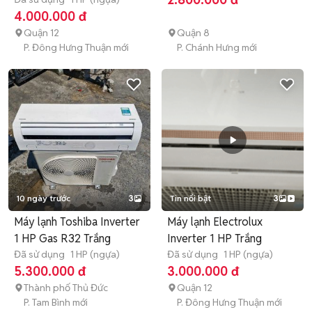
4.000.000 đ
Quận 12
Quận 8
P. Đông Hưng Thuận mới
P. Chánh Hưng mới
10 ngày trước
3
Tin nổi bật
3
Máy lạnh Toshiba Inverter
Máy lạnh Electrolux
1 HP Gas R32 Trắng
Inverter 1 HP Trắng
Đã sử dụng
1 HP (ngựa)
Đã sử dụng
1 HP (ngựa)
5.300.000 đ
3.000.000 đ
Thành phố Thủ Đức
Quận 12
P. Tam Bình mới
P. Đông Hưng Thuận mới