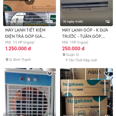
6 ngày trước
1
10 ngày trước
1
MÁY LẠNH TIẾT KIỆM
MÁY LẠNH GÓP - K ĐƯA
ĐIỆN TRẢ GÓP GIÁ
TRƯỚC - TUẦN GÓP
TỐT_BÌNH THẠNH
Mới
1.5 HP (ngựa)
250K
Mới
1 HP (ngựa)
1.250.000 đ
250.000 đ
Quận 12
Q. Bình Thạnh
P. Tân Thới Hiệp mới