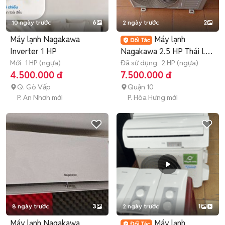
10 ngày trước
6
2 ngày trước
2
Máy lạnh Nagakawa
Máy lạnh
Inverter 1 HP
Nagakawa 2.5 HP Thái Lan
Mới
1 HP (ngựa)
cũ
Đã sử dụng
2 HP (ngựa)
4.500.000 đ
7.500.000 đ
Q. Gò Vấp
Quận 10
P. An Nhơn mới
P. Hòa Hưng mới
8 ngày trước
3
2 ngày trước
1
Máy lạnh Nagakawa
Máy lạnh