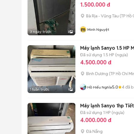
1.500.000 đ
Bà Rịa - Vũng Tàu
(
TP Hồ 
m
Minh Nguyệt
3 ngày trước
3
Máy lạnh Sanyo 1.5 HP 
Đã sử dụng
1.5 HP (ngựa)
4.500.000 đ
Bình Dương
(
TP Hồ Chí Mi
5.0
4
đã b
Hồ Hiếu Nghĩa
1 tuần trước
1
Máy lạnh Sanyo 1hp Tiết
Đã sử dụng
1 HP (ngựa)
4.000.000 đ
Đà Nẵng