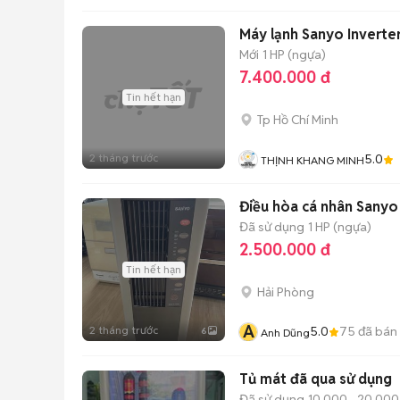
Mới
1 HP (ngựa)
7.400.000 đ
Tin hết hạn
Tp Hồ Chí Minh
2 tháng trước
5.0
THỊNH KHANG MINH
Điều hòa cá nhân Sanyo
Đã sử dụng
1 HP (ngựa)
2.500.000 đ
Tin hết hạn
Hải Phòng
A
2 tháng trước
5.0
75
đã bán
6
Anh Dũng
Tủ mát đã qua sử dụng
Đã sử dụng
10,000 - 20,000