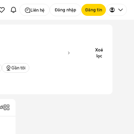
Đăng nhập
Đăng tin
Liên hệ
Xoá
lọc
Gần tôi
ới