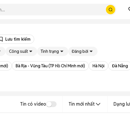
Lưu tìm kiếm
Công suất
Tình trạng
Đăng bởi
 mới)
Bà Rịa - Vũng Tàu (TP Hồ Chí Minh mới)
Hà Nội
Đà Nẵng
Tin có video
Tin mới nhất
Dạng lư