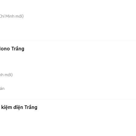
Chí Minh
mới)
Mono Trắng
nh
mới)
án
 kiệm điện Trắng