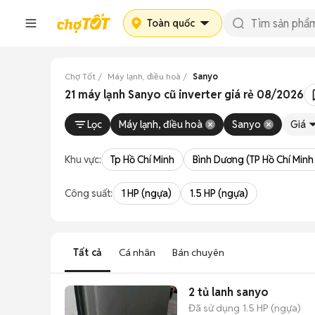
Toàn quốc
Chợ Tốt
Máy lạnh, điều hoà
Sanyo
21 máy lạnh Sanyo cũ inverter giá rẻ 08/2026
Lọc
Máy lạnh, điều hoà
Sanyo
Giá
Khu vực:
Tp Hồ Chí Minh
Bình Dương (TP Hồ Chí Minh
Công suất:
1 HP (ngựa)
1.5 HP (ngựa)
Tất cả
Cá nhân
Bán chuyên
2 tủ lanh sanyo
Đã sử dụng
1.5 HP (ngựa)