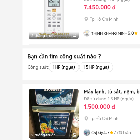
7.450.000 đ
Tp Hồ Chí Minh
5.0
THỊNH KHANG MINH
2 tháng trước
1
Bạn cần tìm
công suất
nào ?
Công suất:
1 HP (ngựa)
1.5 HP (ngựa)
Máy lạnh, tủ sắt, nệm, b
Đã sử dụng
1.5 HP (ngựa)
1.500.000 đ
Tp Hồ Chí Minh
4.7
7
đã bán
Chị My
2 tháng trước
5