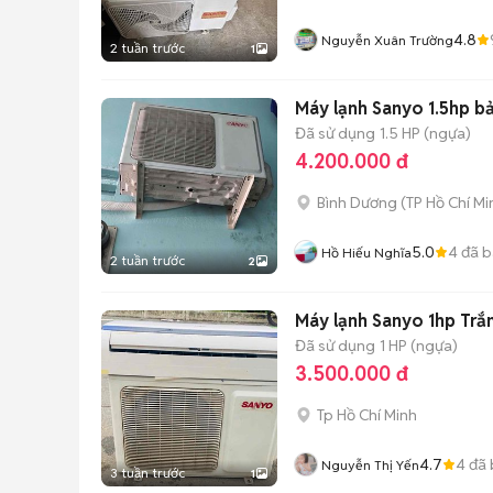
4.8
Nguyễn Xuân Trường
2 tuần trước
1
Máy lạnh Sanyo 1.5hp b
Đã sử dụng
1.5 HP (ngựa)
4.200.000 đ
Bình Dương
(
TP Hồ Chí Mi
5.0
4
đã b
Hồ Hiếu Nghĩa
2 tuần trước
2
Máy lạnh Sanyo 1hp Trắ
Đã sử dụng
1 HP (ngựa)
3.500.000 đ
Tp Hồ Chí Minh
4.7
4
đã 
Nguyễn Thị Yến
3 tuần trước
1