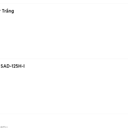
Máy lạnh Sanyo Inverter Trắng
 SAD-125H-I
 BTU