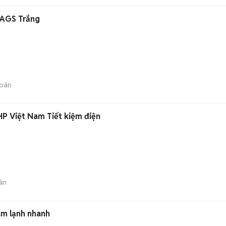
9AGS Trắng
bán
HP Việt Nam Tiết kiệm điện
án
àm lạnh nhanh