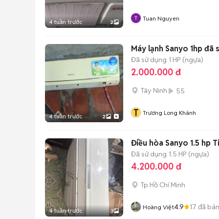
Tuan Nguyen
4 tuần trước
2
Máy lạnh Sanyo 1hp đã 
Đã sử dụng
1 HP (ngựa)
2.000.000 đ
Tây Ninh
55
T
Trương Long Khánh
4 tuần trước
2
Điều hòa Sanyo 1.5 hp T
Đã sử dụng
1.5 HP (ngựa)
4.200.000 đ
Tp Hồ Chí Minh
4.9
17
đã bá
Hoàng Việt
4 tuần trước
3