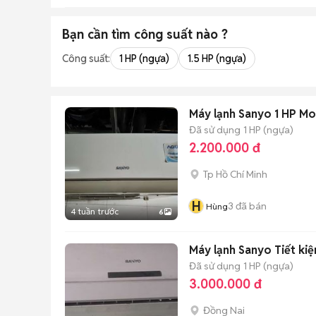
Bạn cần tìm
công suất
nào ?
Công suất:
1 HP (ngựa)
1.5 HP (ngựa)
Máy lạnh Sanyo 1 HP Mo
Đã sử dụng
1 HP (ngựa)
2.200.000 đ
Tp Hồ Chí Minh
H
3
đã bán
Hùng
4 tuần trước
6
Máy lạnh Sanyo Tiết ki
Đã sử dụng
1 HP (ngựa)
3.000.000 đ
Đồng Nai