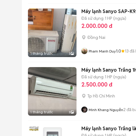
Máy lạnh Sanyo SAP-K
Đã sử dụng
1 HP (ngựa)
2.000.000 đ
Đồng Nai
1.0
13
đã 
Pham Manh Duy
1 tháng trước
3
Máy lạnh Sanyo Trắng 1
Đã sử dụng
1 HP (ngựa)
2.500.000 đ
Tp Hồ Chí Minh
2
đã b
Minh Khang Nguyễn
1 tháng trước
3
Máy lạnh Sanyo Trắng l
Đã sử dụng
1 HP (ngựa)