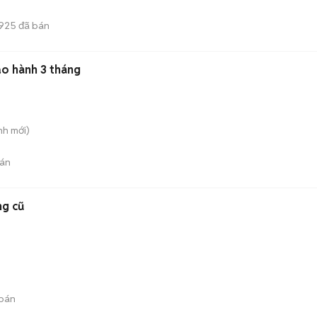
925
đã bán
ảo hành 3 tháng
nh
mới)
án
ng cũ
bán