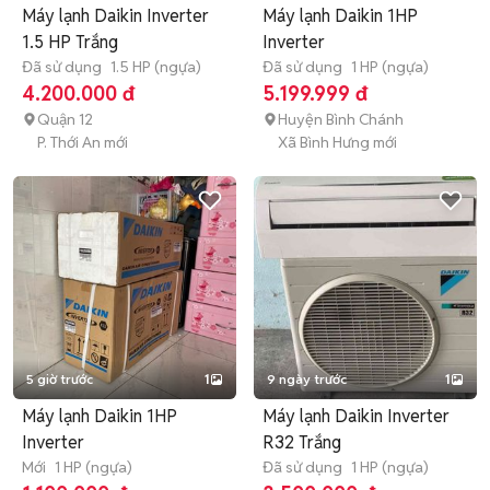
Máy lạnh Daikin Inverter
Máy lạnh Daikin 1HP
1.5 HP Trắng
Inverter
Đã sử dụng
1.5 HP (ngựa)
Đã sử dụng
1 HP (ngựa)
4.200.000 đ
5.199.999 đ
Quận 12
Huyện Bình Chánh
P. Thới An mới
Xã Bình Hưng mới
5 giờ trước
1
9 ngày trước
1
Máy lạnh Daikin 1HP
Máy lạnh Daikin Inverter
Inverter
R32 Trắng
Mới
1 HP (ngựa)
Đã sử dụng
1 HP (ngựa)