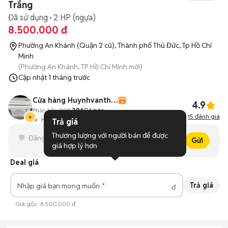
Trắng
Đã sử dụng
2 HP (ngựa)
8.500.000 đ
Phường An Khánh (Quận 2 cũ), Thành phố Thủ Đức, Tp Hồ Chí
Minh
(Phường An Khánh, TP Hồ Chí Minh mới)
Cập nhật
1 tháng trước
Cửa hàng Huynhvanthanh
4.9
Phản hồi:
92%
396
Đã bán
15
đánh giá
Hoạt động 26 phút trước
Trả giá
Thương lượng với người bán để được 
Gửi
giá hợp lý hơn
Deal giá
Trả giá
Nhập giá bạn mong muốn
đ
Giá gốc:
8.500.000 đ