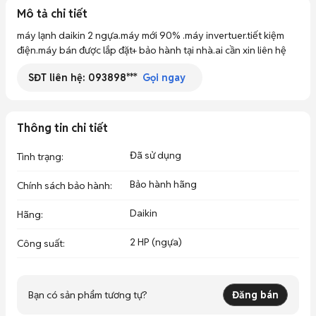
Mô tả chi tiết
máy lạnh daikin 2 ngựa.máy mới 90% .máy invertuer.tiết kiệm 
điện.máy bán được lắp đặt+ bảo hành tại nhà.ai cần xin liên hệ
SĐT liên hệ:
093898***
Gọi ngay
Thông tin chi tiết
Đã sử dụng
Tình trạng
:
Bảo hành hãng
Chính sách bảo hành
:
Daikin
Hãng
:
2 HP (ngựa)
Công suất
:
Bạn có sản phẩm tương tự?
Đăng bán