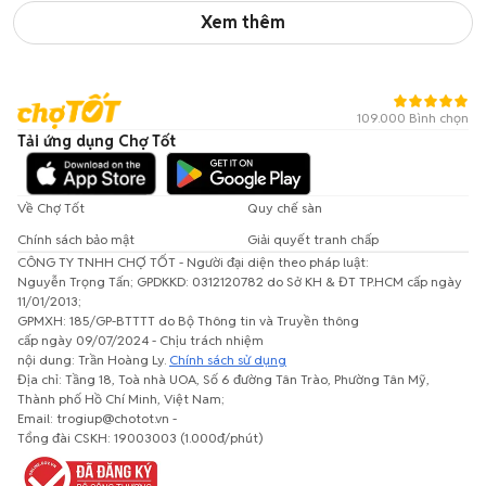
Xem thêm
109.000 Bình chọn
Tải ứng dụng Chợ Tốt
Về Chợ Tốt
Quy chế sàn
Chính sách bảo mật
Giải quyết tranh chấp
CÔNG TY TNHH CHỢ TỐT - Người đại diện theo pháp luật:
Nguyễn Trọng Tấn; GPDKKD: 0312120782 do Sở KH & ĐT TP.HCM cấp ngày
11/01/2013;
GPMXH: 185/GP-BTTTT do Bộ Thông tin và Truyền thông
cấp ngày 09/07/2024 - Chịu trách nhiệm
nội dung: Trần Hoàng Ly.
Chính sách sử dụng
Địa chỉ: Tầng 18, Toà nhà UOA, Số 6 đường Tân Trào, Phường Tân Mỹ,
Thành phố Hồ Chí Minh, Việt Nam;
Email: trogiup@chotot.vn -
Tổng đài CSKH: 19003003 (1.000đ/phút)