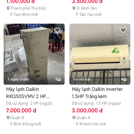
1.100.000 đ
3.500.000 đ
Thành phố Thủ Đức
Q. Bình Tân
P. Tam Bình mới
P. Tân Tạo mới
7 ngày trước
5
Tin nổi bật
4
Máy lạnh Daikin
Máy lạnh Daikin Inverter
RKQ50SVMV 2 HP
1.5HP Trắng kem
Inverter
Đã sử dụng
2 HP (ngựa)
Đã sử dụng
1.5 HP (ngựa)
7.000.000 đ
3.000.000 đ
Quận 8
Quận 4
P. Bình Đông mới
P. Khánh Hội mới