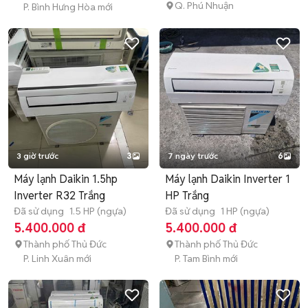
Q. Phú Nhuận
P. Bình Hưng Hòa mới
3 giờ trước
3
7 ngày trước
6
Máy lạnh Daikin 1.5hp
Máy lạnh Daikin Inverter 1
Inverter R32 Trắng
HP Trắng
Đã sử dụng
1.5 HP (ngựa)
Đã sử dụng
1 HP (ngựa)
5.400.000 đ
5.400.000 đ
Thành phố Thủ Đức
Thành phố Thủ Đức
P. Linh Xuân mới
P. Tam Bình mới