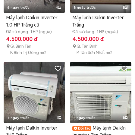
6 ngày trước
4
8 ngày trước
1
Máy lạnh Daikin Inverter
Máy lạnh Daikin Inverter
1.0 HP Trắng cũ
Trắng
Đã sử dụng
1 HP (ngựa)
Đã sử dụng
1 HP (ngựa)
4.500.000 đ
4.500.000 đ
Q. Bình Tân
Q. Tân Bình
P. Bình Trị Đông mới
P. Tân Sơn Nhất mới
7 ngày trước
1
5 ngày trước
1
Máy lạnh Daikin Inverter
Máy lạnh Daikin