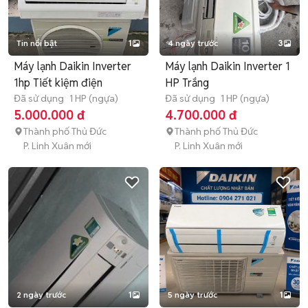
Tin nổi bật
1
4 ngày trước
3
Máy lạnh Daikin Inverter
Máy lạnh Daikin Inverter 1
1hp Tiết kiệm điện
HP Trắng
Đã sử dụng
1 HP (ngựa)
Đã sử dụng
1 HP (ngựa)
5.000.000 đ
4.700.000 đ
Thành phố Thủ Đức
Thành phố Thủ Đức
P. Linh Xuân mới
P. Linh Xuân mới
2 ngày trước
1
5 ngày trước
1