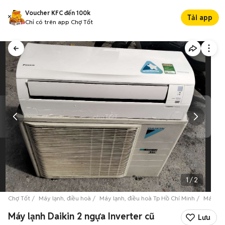
Voucher KFC đến 100k
Tải app
Chỉ có trên app Chợ Tốt
1
/
2
Chợ Tốt
Máy lạnh, điều hoà
Máy lạnh, điều hoà Tp Hồ Chí Minh
Máy lạn
Máy lạnh Daikin 2 ngựa Inverter cũ
Lưu