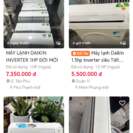
6 ngày trước
1
4 giờ trước
6
MÁY LẠNH DAIKIN
Máy lạnh Daikin
INVERTER 1HP ĐỜI MỚI
1.5hp inverter siêu Tiết
Đã sử dụng
1 HP (ngựa)
Kiệm Điện
Đã sử dụng
1.5 HP (ngựa)
7.350.000 đ
5.500.000 đ
Q. Tân Phú
Quận 11
P. Phú Thạnh mới
P. Minh Phụng mới