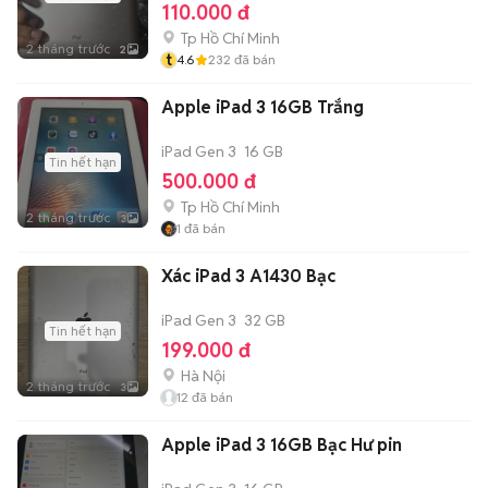
110.000 đ
Tp Hồ Chí Minh
2 tháng trước
2
t
4.6
232
đã bán
Apple iPad 3 16GB Trắng
iPad Gen 3
16 GB
Tin hết hạn
500.000 đ
Tp Hồ Chí Minh
2 tháng trước
3
1
đã bán
Xác iPad 3 A1430 Bạc
iPad Gen 3
32 GB
Tin hết hạn
199.000 đ
Hà Nội
2 tháng trước
3
12
đã bán
Apple iPad 3 16GB Bạc Hư pin