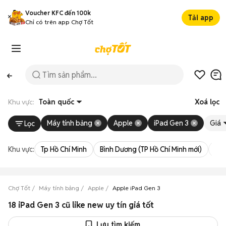
Voucher KFC đến 100k
Tải app
Chỉ có trên app Chợ Tốt
Khu vực:
Toàn quốc
Xoá lọc
Máy tính bảng
Apple
iPad Gen 3
Giá
Lọc
Khu vực:
Tp Hồ Chí Minh
Bình Dương (TP Hồ Chí Minh mới)
Bà 
Chợ Tốt
Máy tính bảng
Apple
Apple iPad Gen 3
18 iPad Gen 3 cũ like new uy tín giá tốt
Lưu tìm kiếm