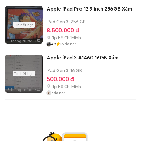
Apple iPad Pro 12.9 inch 256GB Xám
iPad Gen 3
256 GB
Tin hết hạn
8.500.000 đ
Tp Hồ Chí Minh
3 tháng trước
5
4.8
16
đã bán
Apple iPad 3 A1460 16GB Xám
iPad Gen 3
16 GB
Tin hết hạn
500.000 đ
Tp Hồ Chí Minh
3 tháng trước
4
7
đã bán