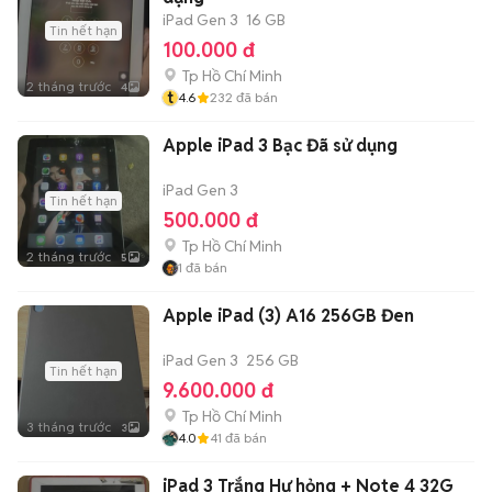
iPad Gen 3
16 GB
Tin hết hạn
100.000 đ
Tp Hồ Chí Minh
2 tháng trước
4
t
4.6
232
đã bán
Apple iPad 3 Bạc Đã sử dụng
iPad Gen 3
Tin hết hạn
500.000 đ
Tp Hồ Chí Minh
2 tháng trước
5
1
đã bán
Apple iPad (3) A16 256GB Đen
iPad Gen 3
256 GB
Tin hết hạn
9.600.000 đ
Tp Hồ Chí Minh
3 tháng trước
3
4.0
41
đã bán
iPad 3 Trắng Hư hỏng + Note 4 32G