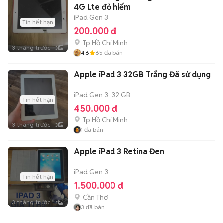
4G Lte đỏ hiếm
iPad Gen 3
Tin hết hạn
200.000 đ
Tp Hồ Chí Minh
3 tháng trước
3
4.6
65
đã bán
Apple iPad 3 32GB Trắng Đã sử dụng
iPad Gen 3
32 GB
Tin hết hạn
450.000 đ
Tp Hồ Chí Minh
3 tháng trước
3
1
đã bán
Apple iPad 3 Retina Đen
iPad Gen 3
Tin hết hạn
1.500.000 đ
Cần Thơ
3 tháng trước
1
3
đã bán