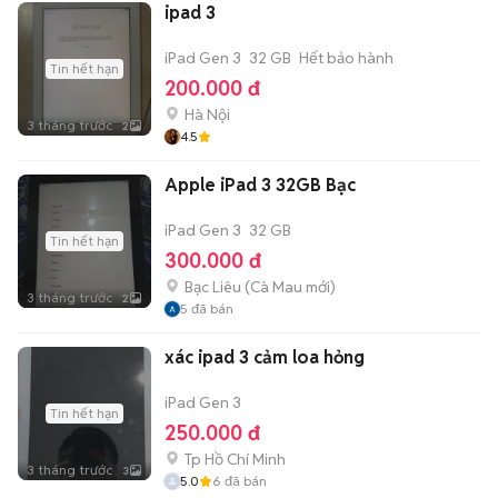
ipad 3
iPad Gen 3
32 GB
Hết bảo hành
Tin hết hạn
200.000 đ
Hà Nội
3 tháng trước
2
4.5
Apple iPad 3 32GB Bạc
iPad Gen 3
32 GB
Tin hết hạn
300.000 đ
Bạc Liêu
(
Cà Mau
mới)
3 tháng trước
2
5
đã bán
xác ipad 3 cảm loa hỏng
iPad Gen 3
Tin hết hạn
250.000 đ
Tp Hồ Chí Minh
3 tháng trước
3
5.0
6
đã bán