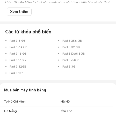
khảo. Giá iPad Gen 3 cũ sẽ phụ thuộc vào tình trạng, phiên bản và các thoả
thuận khi mua bán.
Xem thêm
Chợ Tốt - Nơi mua bán iPad Gen 3 cũ giá tốt nhất!
Các từ khóa phổ biến
iPad 3 8 GB
iPad 3 256 GB
iPad 3 64 GB
iPad 3 32 GB
iPad 3 16 GB
iPad 3 Dưới 8GB
iPad 3 16GB
iPad 3 64GB
iPad 3 32GB
iPad 3 3G
iPad 3 wifi
Mua bán máy tính bảng
Tp Hồ Chí Minh
Hà Nội
Đà Nẵng
Cần Thơ