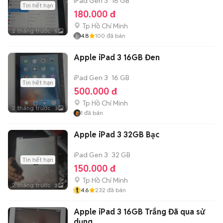
iPad Gen 3
16 GB
Tin hết hạn
180.000 đ
Tp Hồ Chí Minh
2 tháng trước
5
4.8
100
đã bán
Apple iPad 3 16GB Đen
iPad Gen 3
16 GB
Tin hết hạn
500.000 đ
Tp Hồ Chí Minh
2 tháng trước
3
1
đã bán
Apple iPad 3 32GB Bạc
iPad Gen 3
32 GB
Tin hết hạn
150.000 đ
Tp Hồ Chí Minh
2 tháng trước
2
t
4.6
232
đã bán
Apple iPad 3 16GB Trắng Đã qua sử
dụng