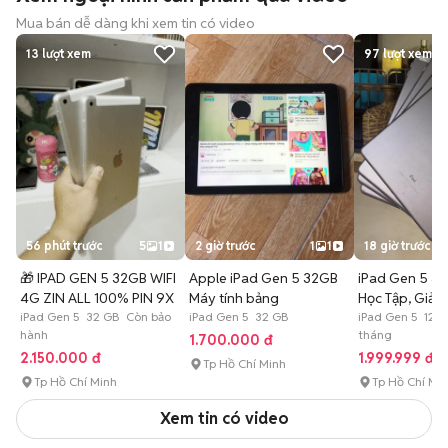
Mua bán dễ dàng khi xem tin có video
13
lượt xem
97
lượt xem
56 phút trước
5
1
2 giờ trước
1
1
18 giờ trước
🎁 IPAD GEN 5 32GB WIFI
Apple iPad Gen 5 32GB
iPad Gen 5 3
4G ZIN ALL 100% PIN 9X
Máy tính bảng
Học Tập, Giải T
iPad Gen 5 32 GB Còn bảo
iPad Gen 5 32 GB
Rẻeee🔥
iPad Gen 5 128
hành
tháng
1.700.000 đ
2.150.000 đ
1.999.999 đ
Tp Hồ Chí Minh
Tp Hồ Chí Minh
Tp Hồ Chí Mi
Xem tin có video