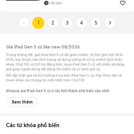
1
đã bán
1
2
3
4
5
Giá iPad Gen 5 cũ like new 08/2026
Trong tháng 08, giá iPad Gen 5 cũ đã giảm nhiều, rẻ hơn giá mới 30% -
50%, tuỳ thuộc vào tình trạng và dung lượng sẽ có sự chênh lệch khác
nhau. Chợ Tốt có 261 tin đăng bán, mua iPad Gen 5 cũ với nhiều khoảng
giá giúp người dùng dễ dàng tìm kiếm và so sánh giá cả.
Để cập nhật giá và thị trường mua bán iPad Gen 5 cũ, hãy theo dõi và
tham khảo các thông tin mới nhất trên Chợ Tốt.
Khoảng giá iPad Gen 5 cũ ở các tỉnh thành phổ biến cập nhật
09/08/2026
Xem thêm
Số lượng tin
Tỉnh thành
Khoảng giá
đăng
iPad Gen 5 cũ Tp Hồ Chí
1,8 triệu - 2,2 triệu
131
Các từ khóa phổ biến
Minh
1,62 triệu - 1,98