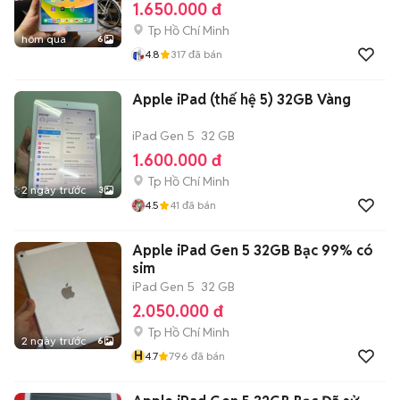
1.650.000 đ
Tp Hồ Chí Minh
hôm qua
6
4.8
317
đã bán
Apple iPad (thế hệ 5) 32GB Vàng
iPad Gen 5
32 GB
1.600.000 đ
Tp Hồ Chí Minh
2 ngày trước
3
4.5
41
đã bán
Apple iPad Gen 5 32GB Bạc 99% có
sim
iPad Gen 5
32 GB
2.050.000 đ
Tp Hồ Chí Minh
2 ngày trước
6
H
4.7
796
đã bán