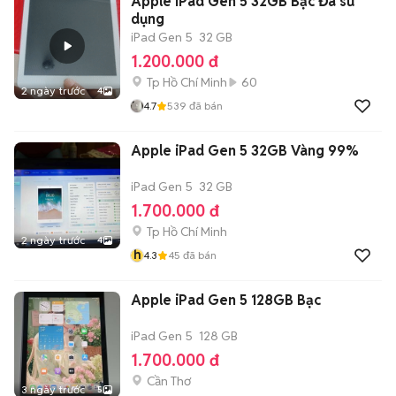
Apple iPad Gen 5 32GB Bạc Đã sử
dụng
iPad Gen 5
32 GB
1.200.000 đ
Tp Hồ Chí Minh
60
2 ngày trước
4
4.7
539
đã bán
Apple iPad Gen 5 32GB Vàng 99%
iPad Gen 5
32 GB
1.700.000 đ
Tp Hồ Chí Minh
2 ngày trước
4
h
4.3
45
đã bán
Apple iPad Gen 5 128GB Bạc
iPad Gen 5
128 GB
1.700.000 đ
Cần Thơ
3 ngày trước
5