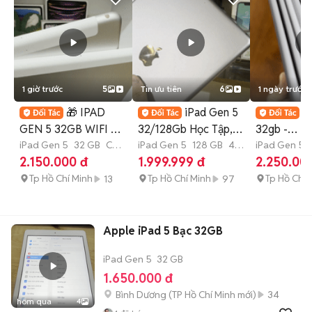
1 giờ trước
5
Tin ưu tiên
6
1 ngày trước
🎁 IPAD
iPad Gen 5
i
GEN 5 32GB WIFI 4G
32/128Gb Học Tập,
32gb -
ZIN ALL 100% PIN
iPad Gen 5
32 GB
Còn
Giải Trí Siêu Rẻeee🔥
iPad Gen 5
128 GB
4-6
WIFI,99%..
iPad Gen 5
bảo hành
tháng
tháng
2.150.000 đ
1.999.999 đ
2.250.00
9X
zin. bh 1th
Tp Hồ Chí Minh
Tp Hồ Chí Minh
Tp Hồ Chí 
13
97
Apple iPad 5 Bạc 32GB
iPad Gen 5
32 GB
1.650.000 đ
Bình Dương
(
TP Hồ Chí Minh
mới)
34
hôm qua
4