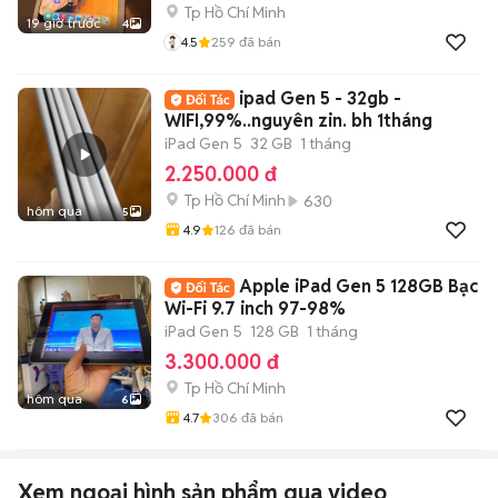
Tp Hồ Chí Minh
19 giờ trước
4
4.5
259
đã bán
ipad Gen 5 - 32gb -
WIFI,99%..nguyên zin. bh 1tháng
iPad Gen 5
32 GB
1 tháng
2.250.000 đ
Tp Hồ Chí Minh
630
hôm qua
5
4.9
126
đã bán
Apple iPad Gen 5 128GB Bạc
Wi-Fi 9.7 inch 97-98%
iPad Gen 5
128 GB
1 tháng
3.300.000 đ
Tp Hồ Chí Minh
hôm qua
6
4.7
306
đã bán
Xem ngoại hình sản phẩm qua video