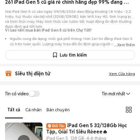
261 iPad Gen 5 cũ giá rẻ chính hãng đẹp 99% đang bán 08/2026
Giá iPad Gen 5 cũ vào ngày 09/08/2026 dao động khoảng 1,8 triệu - 2,2
triệu, tuỳ thuộc vào bộ nhớ (32GB/128GB), bản Wifi hay 4G, tình trạng pin
và hình thức máy. Máy hình thức còn tươm tất, hoạt động ổn định thường
được định giá tốt hơn.
Vì sao nên mua bán iPad Gen 5 cũ trên Chợ Tốt?
Nguồn cung đa dạng, mức giá phổ thông: Hơn 261 tin đăng iPad Gen 5
cũ trên toàn quốc. Lượng máy trao đổi ổn định giúp người dùng dễ
...Xem thêm
dàng tìm kiếm một chiếc máy tính bảng cho các nhu cầu cơ bản với chi
phí thấp.
Lưu tìm kiếm
Độ bền tốt cho nhu cầu hằng ngày: iPad Gen 5 cũ với chip A9 và màn
hình 9.7 inch là thiết bị phù hợp để học sinh học trực tuyến, đọc tin tức
Siêu thị điện tử
hoặc xem phim giải trí tại gia đình.
Xem Cửa hàng
Tin có video
Tin mới nhất
Tất cả
Cá nhân
Bán chuyên
iPad Gen 5 32/128Gb Học
Tập, Giải Trí Siêu Rẻeee🔥
iPad Gen 5
128 GB
4-6 tháng