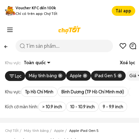
Voucher KFC đến 100k
Tải app
Chỉ có trên app Chợ Tốt
Khu vực:
Toàn quốc
Xoá lọc
Máy tính bảng
Apple
iPad Gen 5
Giá
Lọc
Khu vực:
Tp Hồ Chí Minh
Bình Dương (TP Hồ Chí Minh mới)
Bà 
Kích cỡ màn hình:
> 10.9 inch
10 - 10.9 inch
9 - 9.9 inch
Chợ Tốt
Máy tính bảng
Apple
Apple iPad Gen 5