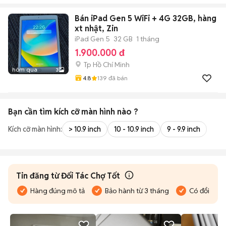
Bán iPad Gen 5 WiFi + 4G 32GB, hàng
xt nhật, Zin
iPad Gen 5
32 GB
1 tháng
1.900.000 đ
Tp Hồ Chí Minh
hôm qua
3
4.8
139
đã bán
Bạn cần tìm
kích cỡ màn hình
nào ?
Kích cỡ màn hình:
> 10.9 inch
10 - 10.9 inch
9 - 9.9 inch
Tin đăng từ Đối Tác Chợ Tốt
Hàng đúng mô tả
Bảo hành từ 3 tháng
Có đổi trả