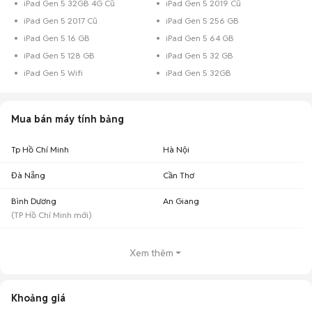
iPad Gen 5 cũ Hà Nội
iPad Gen 5 32GB 4G Cũ
iPad Gen 5 2019 Cũ
56
triệu
iPad Gen 5 2017 Cũ
iPad Gen 5 256 GB
2,12 triệu - 2,59
iPad Gen 5 cũ Đà Nẵng
15
iPad Gen 5 16 GB
iPad Gen 5 64 GB
triệu
iPad Gen 5 128 GB
iPad Gen 5 32 GB
iPad Gen 5 cũ Bình Dương
1,8 triệu - 2,2 triệu
9
iPad Gen 5 Wifi
iPad Gen 5 32GB
Top 3 khoảng giá có nhiều tin mua bán iPad Gen 5 nhất
iPad Gen 5 giá dưới 2 triệu
: 184 sản phẩm
Mua bán máy tính bảng
iPad Gen 5 giá 2 - 3 triệu
: 65 sản phẩm
iPad Gen 5 giá 3 - 5 triệu
: 6 sản phẩm
Tp Hồ Chí Minh
Hà Nội
Lưu ý:
Mức giá dựa trên các tin đăng tại Chợ Tốt, chỉ mang tính chất tham
Đà Nẵng
Cần Thơ
khảo. Giá iPad Gen 5 cũ sẽ phụ thuộc vào tình trạng, phiên bản và các thoả
thuận khi mua bán.
Bình Dương
An Giang
Chợ Tốt - Nơi mua bán iPad Gen 5 cũ giá tốt nhất!
(
TP Hồ Chí Minh
mới)
Xem thêm
Khoảng giá