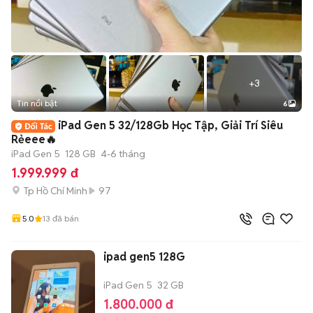
+
3
Tin nổi bật
6
iPad Gen 5 32/128Gb Học Tập, Giải Trí Siêu
Rẻeee🔥
iPad Gen 5
128 GB
4-6 tháng
1.999.999 đ
Tp Hồ Chí Minh
97
5.0
13
đã bán
ipad gen5 128G
iPad Gen 5
32 GB
1.800.000 đ