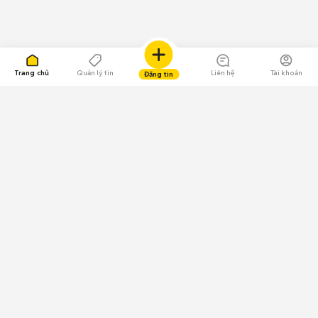
Trang chủ
Quản lý tin
Liên hệ
Tài khoản
Đăng tin
109.000 Bình chọn
Tải ứng dụng Chợ Tốt
Về Chợ Tốt
Quy chế sàn
Chính sách bảo mật
Giải quyết tranh chấp
CÔNG TY TNHH CHỢ TỐT - Người đại diện theo pháp luật: