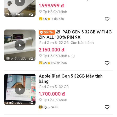
1.999.999 đ
Tp Hồ Chí Minh
Tin ưu tiên
6
5.0
13
đã bán
🎁 IPAD GEN 5 32GB WIFI 4G
ZIN ALL 100% PIN 9X
iPad Gen 5
32 GB
Còn bảo hành
2.150.000 đ
Tp Hồ Chí Minh
13
55 phút trước
5
4.9
426
đã bán
Apple iPad Gen 5 32GB Máy tính
bảng
iPad Gen 5
32 GB
1.700.000 đ
Tp Hồ Chí Minh
2 giờ trước
1
N
Nguyen Tú