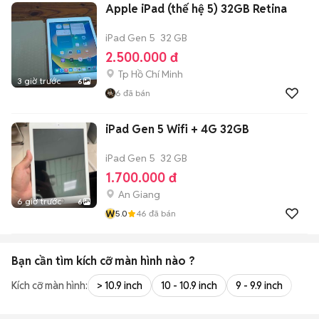
Apple iPad (thế hệ 5) 32GB Retina
iPad Gen 5
32 GB
2.500.000 đ
Tp Hồ Chí Minh
3 giờ trước
6
6
đã bán
iPad Gen 5 Wifi + 4G 32GB
iPad Gen 5
32 GB
1.700.000 đ
An Giang
6 giờ trước
6
W
5.0
46
đã bán
Bạn cần tìm
kích cỡ màn hình
nào ?
Kích cỡ màn hình:
> 10.9 inch
10 - 10.9 inch
9 - 9.9 inch