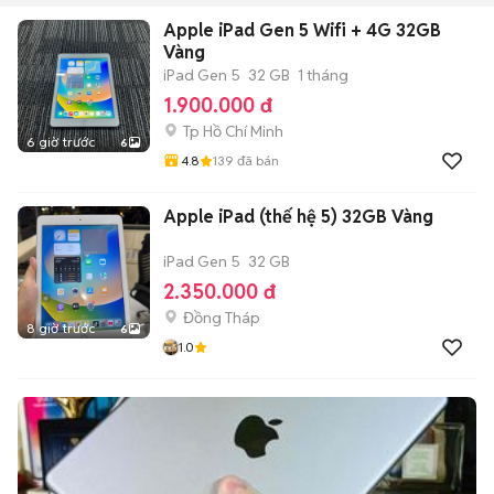
Apple iPad Gen 5 Wifi + 4G 32GB
Vàng
iPad Gen 5
32 GB
1 tháng
1.900.000 đ
Tp Hồ Chí Minh
6 giờ trước
6
4.8
139
đã bán
Apple iPad (thế hệ 5) 32GB Vàng
iPad Gen 5
32 GB
2.350.000 đ
Đồng Tháp
8 giờ trước
6
1.0