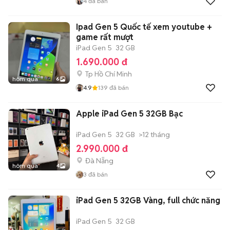
4
đã bán
Ipad Gen 5 Quốc tế xem youtube +
game rất mượt
iPad Gen 5
32 GB
1.690.000 đ
Tp Hồ Chí Minh
hôm qua
6
4.9
139
đã bán
Apple iPad Gen 5 32GB Bạc
iPad Gen 5
32 GB
>12 tháng
2.990.000 đ
Đà Nẵng
hôm qua
4
3
đã bán
iPad Gen 5 32GB Vàng, full chức năng
iPad Gen 5
32 GB