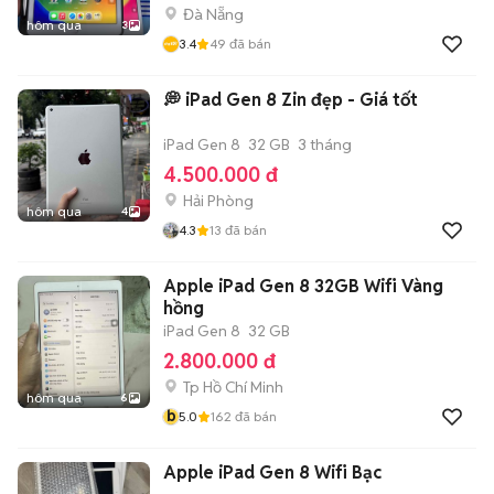
Đà Nẵng
hôm qua
3
3.4
49
đã bán
💭 iPad Gen 8 Zin đẹp - Giá tốt
iPad Gen 8
32 GB
3 tháng
4.500.000 đ
Hải Phòng
hôm qua
4
4.3
13
đã bán
Apple iPad Gen 8 32GB Wifi Vàng
hồng
iPad Gen 8
32 GB
2.800.000 đ
Tp Hồ Chí Minh
hôm qua
6
b
5.0
162
đã bán
Apple iPad Gen 8 Wifi Bạc