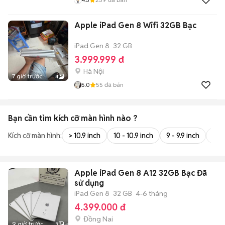
Apple iPad Gen 8 Wifi 32GB Bạc
iPad Gen 8
32 GB
3.999.999 đ
Hà Nội
7 giờ trước
4
5.0
55
đã bán
Bạn cần tìm
kích cỡ màn hình
nào ?
Kích cỡ màn hình:
> 10.9 inch
10 - 10.9 inch
9 - 9.9 inch
8 - 
Apple iPad Gen 8 A12 32GB Bạc Đã
sử dụng
iPad Gen 8
32 GB
4-6 tháng
4.399.000 đ
Đồng Nai
9 giờ trước
3