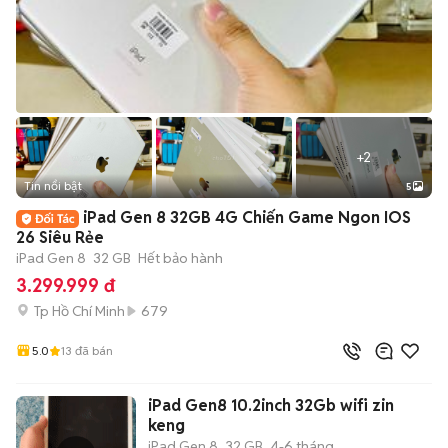
+
2
Tin nổi bật
5
iPad Gen 8 32GB 4G Chiến Game Ngon IOS
26 Siêu Rẻe
iPad Gen 8
32 GB
Hết bảo hành
3.299.999 đ
Tp Hồ Chí Minh
679
5.0
13
đã bán
iPad Gen8 10.2inch 32Gb wifi zin
keng
iPad Gen 8
32 GB
4-6 tháng