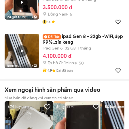
3.500.000 đ
Đồng Nai
6
24 giờ trước
4
I
5.0
ipad Gen 8 - 32gb -WIFI,đẹp
99%..zin keng
iPad Gen 8
32 GB
1 tháng
4.100.000 đ
Tp Hồ Chí Minh
50
hôm qua
4
4.9
126
đã bán
Xem ngoại hình sản phẩm qua video
Mua bán dễ dàng khi xem tin có video
679
lượt xem
6
lượt xem
50
lượt xem