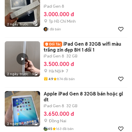
iPad Gen 8
3.000.000 đ
Tp Hồ Chí Minh
2 ngày trước
1
1
đã bán
iPad Gen 8 32GB wifi màu
trắng zin đẹp BH 1 đổi 1
iPad Gen 8
32 GB
3.500.000 đ
Hà Nội
7
2 ngày trước
5
4.9
874
đã bán
Apple iPad Gen 8 32GB bán hoặc gl
dt
iPad Gen 8
32 GB
3.650.000 đ
Đồng Nai
2 ngày trước
6
4.5
163
đã bán