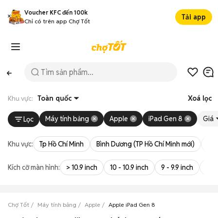
Voucher KFC đến 100k
Tải app
Chỉ có trên app Chợ Tốt
Khu vực:
Toàn quốc
Xoá lọc
Máy tính bảng
Apple
iPad Gen 8
Giá
Lọc
Khu vực:
Tp Hồ Chí Minh
Bình Dương (TP Hồ Chí Minh mới)
Bà 
Kích cỡ màn hình:
> 10.9 inch
10 - 10.9 inch
9 - 9.9 inch
8 - 
Chợ Tốt
Máy tính bảng
Apple
Apple iPad Gen 8