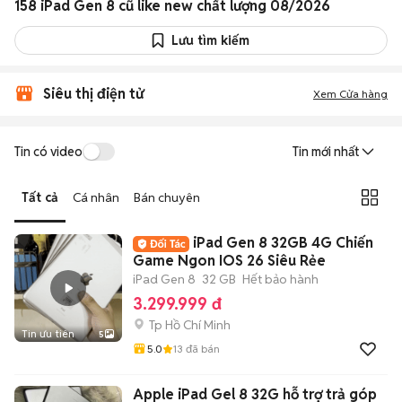
158 iPad Gen 8 cũ like new chất lượng 08/2026
Lưu tìm kiếm
Siêu thị điện tử
Xem Cửa hàng
Tin có video
Tin mới nhất
Tất cả
Cá nhân
Bán chuyên
iPad Gen 8 32GB 4G Chiến
Game Ngon IOS 26 Siêu Rẻe
iPad Gen 8
32 GB
Hết bảo hành
3.299.999 đ
Tp Hồ Chí Minh
Tin ưu tiên
5
5.0
13
đã bán
Apple iPad Gel 8 32G hỗ trợ trả góp