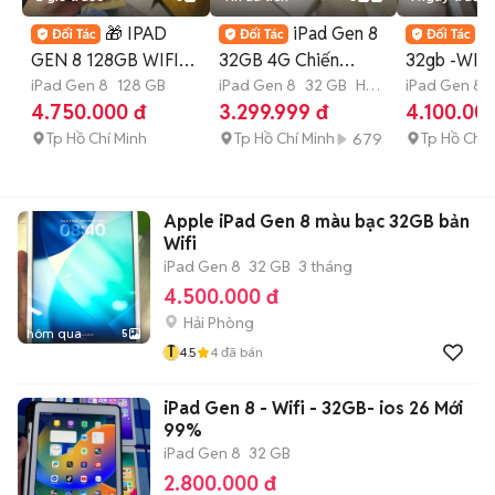
🎁 IPAD
iPad Gen 8
i
GEN 8 128GB WIFI
32GB 4G Chiến
32gb -WIFI
ZIN ALL 100% NEW
iPad Gen 8
128 GB
Game Ngon IOS 26
iPad Gen 8
32 GB
Hết
99%..zin k
iPad Gen 8
bảo hành
tháng
4.750.000 đ
3.299.999 đ
4.100.00
98.5 99%
Siêu Rẻe
Tp Hồ Chí Minh
Tp Hồ Chí Minh
Tp Hồ Chí 
679
Apple iPad Gen 8 màu bạc 32GB bản
Wifi
iPad Gen 8
32 GB
3 tháng
4.500.000 đ
Hải Phòng
hôm qua
5
T
4.5
4
đã bán
iPad Gen 8 - Wifi - 32GB- ios 26 Mới
99%
iPad Gen 8
32 GB
2.800.000 đ