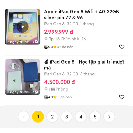
Apple iPad Gen 8 Wifi + 4G 32GB
silver pin 72 & 96
iPad Gen 8
32 GB
1 tháng
2.999.999 đ
Tp Hồ Chí Minh
26
2 ngày trước
6
5.0
49
đã bán
🍎 iPad Gen 8 - Học tập giải trí mượt
mà
iPad Gen 8
32 GB
3 tháng
4.500.000 đ
Hải Phòng
3 ngày trước
4
4.3
13
đã bán
1
2
3
4
5