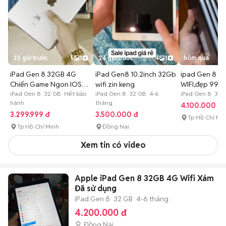
23 giờ trước
5
1
24 giờ trước
4
1
hôm qua
iPad Gen 8 32GB 4G
iPad Gen8 10.2inch 32Gb
ipad Gen 8 - 
Chiến Game Ngon IOS
wifi zin keng
WIFI,đẹp 99%.
26 Siêu Rẻe
iPad Gen 8 32 GB Hết bảo
iPad Gen 8 32 GB 4-6
iPad Gen 8 32 
hành
tháng
4.100.000 đ
3.299.999 đ
3.500.000 đ
Tp Hồ Chí Mi
Tp Hồ Chí Minh
Đồng Nai
Xem tin có video
Apple iPad Gen 8 32GB 4G Wifi Xám
Đã sử dụng
iPad Gen 8
32 GB
4-6 tháng
4.200.000 đ
Đồng Nai