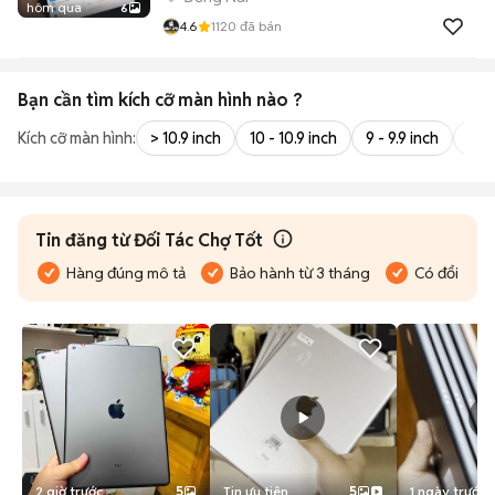
hôm qua
6
4.6
1120
đã bán
Bạn cần tìm
kích cỡ màn hình
nào ?
Kích cỡ màn hình:
> 10.9 inch
10 - 10.9 inch
9 - 9.9 inch
8 - 
Tin đăng từ Đối Tác Chợ Tốt
Hàng đúng mô tả
Bảo hành từ 3 tháng
Có đổi trả
2 giờ trước
5
Tin ưu tiên
5
1 ngày trước