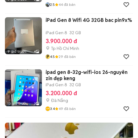
2.5
44
đã bán
iPad Gen 8 Wifi 4G 32GB bac pin9x%
iPad Gen 8
32 GB
3.900.000 đ
Tp Hồ Chí Minh
9 giờ trước
4
P
4.5
29
đã bán
ipad gen 8-32g-wifi-ios 26-nguyên
zin đẹp keng
iPad Gen 8
32 GB
3.200.000 đ
Đà Nẵng
13 giờ trước
3
3.4
49
đã bán