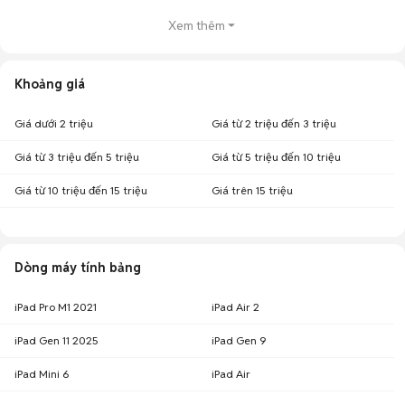
Top 3 khoảng giá có nhiều tin mua bán iPad Gen 8 nhất
Xem thêm
iPad Gen 8 giá 3 - 5 triệu
: 98 sản phẩm
iPad Gen 8 giá 2 - 3 triệu
: 52 sản phẩm
iPad Gen 8 giá dưới 2 triệu
: 7 sản phẩm
Khoảng giá
Lưu ý:
Mức giá dựa trên các tin đăng tại Chợ Tốt, chỉ mang tính chất tham
khảo. Giá iPad Gen 8 cũ sẽ phụ thuộc vào tình trạng, phiên bản và các thoả
Giá dưới 2 triệu
Giá từ 2 triệu đến 3 triệu
thuận khi mua bán.
Chợ Tốt - Nơi mua bán iPad Gen 8 cũ giá tốt nhất!
Giá từ 3 triệu đến 5 triệu
Giá từ 5 triệu đến 10 triệu
Giá từ 10 triệu đến 15 triệu
Giá trên 15 triệu
Dòng máy tính bảng
iPad Pro M1 2021
iPad Air 2
iPad Gen 11 2025
iPad Gen 9
iPad Mini 6
iPad Air