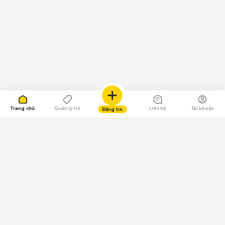
Trang chủ
Quản lý tin
Liên hệ
Tài khoản
Đăng tin
109.000 Bình chọn
Tải ứng dụng Chợ Tốt