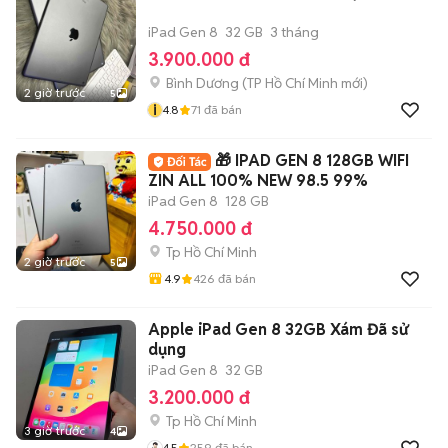
iPad Gen 8
32 GB
3 tháng
3.900.000 đ
Bình Dương
(
TP Hồ Chí Minh
mới)
2 giờ trước
5
i
4.8
71
đã bán
🎁 IPAD GEN 8 128GB WIFI
ZIN ALL 100% NEW 98.5 99%
iPad Gen 8
128 GB
4.750.000 đ
Tp Hồ Chí Minh
2 giờ trước
5
4.9
426
đã bán
Apple iPad Gen 8 32GB Xám Đã sử
dụng
iPad Gen 8
32 GB
3.200.000 đ
Tp Hồ Chí Minh
3 giờ trước
4
4.5
259
đã bán