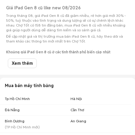
Giá iPad Gen 8 cũ like new 08/2026
Trong tháng 08, giá iPad Gen 8 cũ đã giảm nhiều, rẻ hơn giá mới 30% -
50%, tuỳ thuộc vào tình trạng và dung lượng sẽ có sự chênh lệch khác
nhau. Chợ Tốt có 158 tin đăng bán, mua iPad Gen 8 cũ với nhiều khoảng
giá giúp người dùng dễ dàng tìm kiếm và so sánh giá cả.
Để cập nhật giá và thị trường mua bán iPad Gen 8 cũ, hãy theo dõi và
tham khảo các thông tin mới nhất trên Chợ Tốt.
Khoảng giá iPad Gen 8 cũ ở các tỉnh thành phổ biến cập nhật
08/08/2026
Xem thêm
Số lượng tin
Tỉnh thành
Khoảng giá
đăng
iPad Gen 8 cũ Tp Hồ Chí
2,9 triệu - 3,55 triệu
67
Mua bán máy tính bảng
Minh
iPad Gen 8 cũ Hà Nội
3,15 triệu - 3,85 triệu
22
Tp Hồ Chí Minh
Hà Nội
3,33 triệu - 4,07
iPad Gen 8 cũ Đà Nẵng
16
Đà Nẵng
Cần Thơ
triệu
4,05 triệu - 4,95
iPad Gen 8 cũ Hải Phòng
15
Bình Dương
An Giang
triệu
(
TP Hồ Chí Minh
mới)