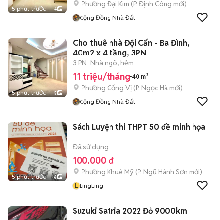
Phường Đại Kim
(
P. Định Công
mới)
5 phút trước
4
Cộng Đồng Nhà Đất
Cho thuê nhà Đội Cấn - Ba Đình,
40m2 x 4 tầng, 3PN
3 PN
Nhà ngõ, hẻm
11 triệu/tháng
40 m²
Phường Cống Vị
(
P. Ngọc Hà
mới)
5 phút trước
5
Cộng Đồng Nhà Đất
Sách Luyện thi THPT 50 đề minh họa
Đã sử dụng
100.000 đ
Phường Khuê Mỹ
(
P. Ngũ Hành Sơn
mới)
5 phút trước
6
L
LingLing
Suzuki Satria 2022 Đỏ 9000km