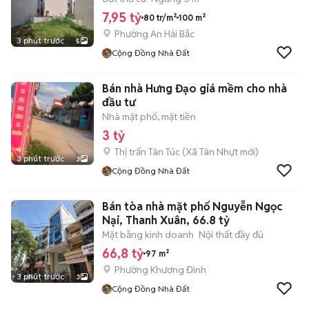
7,95 tỷ
80 tr/m²
100 m²
Phường An Hải Bắc
3 phút trước
5
Cộng Đồng Nhà Đất
Bán nhà Hưng Đạo giá mềm cho nhà
đầu tư
Nhà mặt phố, mặt tiền
3 tỷ
Thị trấn Tân Túc
(
Xã Tân Nhựt
mới)
3 phút trước
3
Cộng Đồng Nhà Đất
Bán tòa nhà mặt phố Nguyễn Ngọc
Nại, Thanh Xuân, 66.8 tỷ
Mặt bằng kinh doanh
Nội thất đầy đủ
66,8 tỷ
97 m²
Phường Khương Đình
3 phút trước
3
Cộng Đồng Nhà Đất