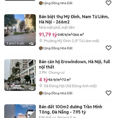
Cộng Đồng Nhà Đất
Bán biệt thự Mỹ Đình, Nam Từ Liêm,
Hà Nội - 266m2
Nhà mặt phố, mặt tiền
91,79 tỷ
345 tr/m²
266 m²
Phường Mỹ Đình 2
(
P. Từ Liêm
mới)
3 phút trước
4
Cộng Đồng Nhà Đất
Bán căn hộ Erowindown, Hà Nội, full
nội thất
2 PN
Chung cư
4 tỷ
56 tr/m²
72 m²
Xã Đông Hội
(
Xã Đông Anh
mới)
3 phút trước
4
Cộng Đồng Nhà Đất
Bán đất 100m2 đường Trần Minh
Tông, Đà Nẵng - 7.95 tỷ
Đất thổ cư
Ngang 5 m