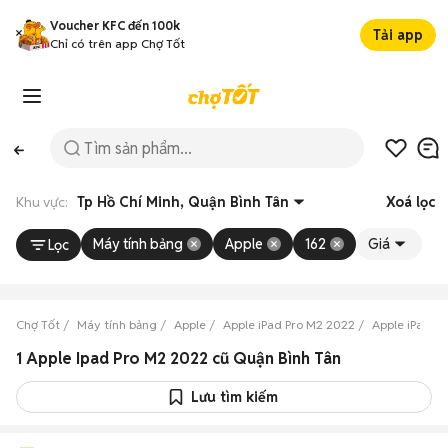
Voucher KFC đến 100k
Tải app
Chỉ có trên app Chợ Tốt
Khu vực:
Tp Hồ Chí Minh, Quận Bình Tân
Xoá lọc
Máy tính bảng
Apple
162
Giá
Lọc
Chợ Tốt
Máy tính bảng
Apple
Apple iPad Pro M2 2022
Apple iPad P
1 Apple Ipad Pro M2 2022 cũ Quận Bình Tân
Lưu tìm kiếm