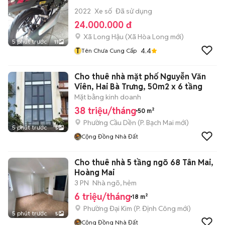
2022
Xe số
Đã sử dụng
24.000.000 đ
Xã Long Hậu
(
Xã Hòa Long
mới)
5 phút trước
11
T
4.4
Tên Chưa Cung Cấp
Cho thuê nhà mặt phố Nguyễn Văn
Viên, Hai Bà Trưng, 50m2 x 6 tầng
Mặt bằng kinh doanh
38 triệu/tháng
50 m²
Phường Cầu Dền
(
P. Bạch Mai
mới)
5 phút trước
5
Cộng Đồng Nhà Đất
Cho thuê nhà 5 tầng ngõ 68 Tân Mai,
Hoàng Mai
3 PN
Nhà ngõ, hẻm
6 triệu/tháng
18 m²
Phường Đại Kim
(
P. Định Công
mới)
5 phút trước
5
Cộng Đồng Nhà Đất