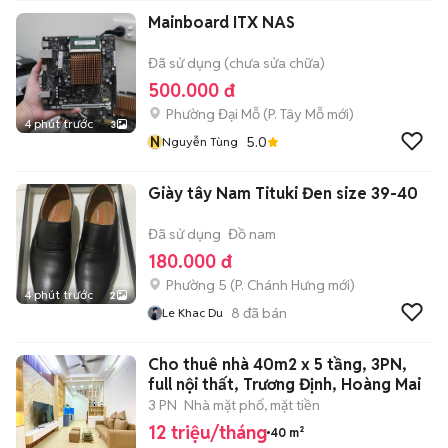
Mainboard ITX NAS
Đã sử dụng (chưa sửa chữa)
500.000 đ
Phường Đại Mỗ
(
P. Tây Mỗ
mới)
4 phút trước
3
N
5.0
Nguyễn Tùng
Giày tây Nam Tituki Đen size 39-40
Đã sử dụng
Đồ nam
180.000 đ
Phường 5
(
P. Chánh Hưng
mới)
4 phút trước
2
8
đã bán
Le Khac Du
Cho thuê nhà 40m2 x 5 tầng, 3PN,
full nội thất, Trương Định, Hoàng Mai
3 PN
Nhà mặt phố, mặt tiền
12 triệu/tháng
40 m²