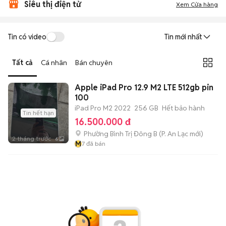
Siêu thị điện tử
Xem Cửa hàng
Tin có video
Tin mới nhất
Tất cả
Cá nhân
Bán chuyên
Apple iPad Pro 12.9 M2 LTE 512gb pin
100
iPad Pro M2 2022
256 GB
Hết bảo hành
Tin hết hạn
16.500.000 đ
Phường Bình Trị Đông B
(
P. An Lạc
mới)
2 tháng trước
6
M
7
đã bán