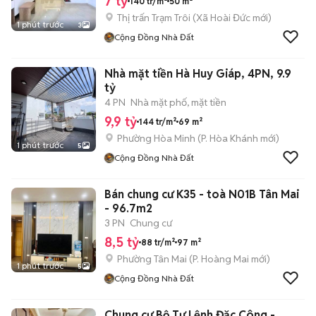
7 tỷ
140 tr/m²
50 m²
Thị trấn Trạm Trôi
(
Xã Hoài Đức
mới)
1 phút trước
3
Cộng Đồng Nhà Đất
Nhà mặt tiền Hà Huy Giáp, 4PN, 9.9
tỷ
4 PN
Nhà mặt phố, mặt tiền
9,9 tỷ
144 tr/m²
69 m²
Phường Hòa Minh
(
P. Hòa Khánh
mới)
1 phút trước
5
Cộng Đồng Nhà Đất
Bán chung cư K35 - toà N01B Tân Mai
- 96.7m2
3 PN
Chung cư
8,5 tỷ
88 tr/m²
97 m²
Phường Tân Mai
(
P. Hoàng Mai
mới)
1 phút trước
5
Cộng Đồng Nhà Đất
Chung cư Bộ Tư Lệnh Đặc Công -