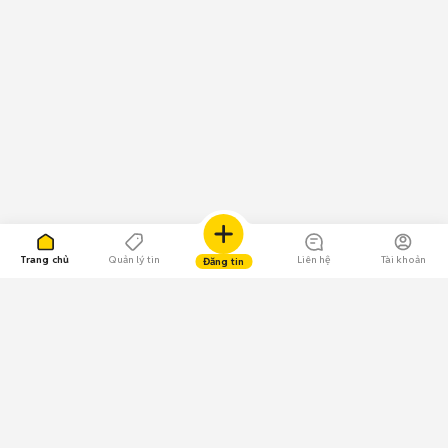
Trang chủ
Quản lý tin
Liên hệ
Tài khoản
Đăng tin
109.000 Bình chọn
Tải ứng dụng Chợ Tốt