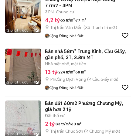
77m2 - 3PN
3 PN
Chung cư
4,2 tỷ
55 tr/m²
77 m²
Thị trấn Văn Điển
(
Xã Thanh Trì
mới)
2 phút trước
4
Cộng Đồng Nhà Đất
Bán nhà 58m² Trung Kính, Cầu Giấy,
gần phố, 3T, 3.8m MT
Nhà mặt phố, mặt tiền
13 tỷ
224 tr/m²
58 m²
Phường Dịch Vọng
(
P. Cầu Giấy
mới)
2 phút trước
4
Cộng Đồng Nhà Đất
Bán đất 60m2 Phường Chương Mỹ,
giá hơn 2 tỷ
Đất thổ cư
2 tỷ
33 tr/m²
60 m²
Thị trấn Chúc Sơn
(
P. Chương Mỹ
mới)
2 phút trước
5