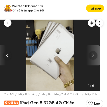
Voucher KFC đến 100k
Tải app
Chỉ có trên app Chợ Tốt
1
/
6
Chợ Tốt
Máy tính bảng
Máy tính bảng Tp Hồ Chí Minh
Máy tính bảng Q
iPad Gen 8 32GB 4G Chiến
Lưu