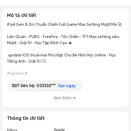
Mô tả chi tiết
iPad Gen 8 Zin Chuẩn Chiến Full Game Max Setting Mượt Mà 🚀

Liên Quân - PUBG - FreeFire - Tốc Chiến - TFT Max setting siêu 
Mượt - Giải Trí - Học Tập Đỉnh Cao 🔥

 update IOS thoải mái Phù Hợp Cho Bé Nhỏ Học online - Học 
Tiếng Anh - Giải Trí 👌🏻

iPad Gen 8

SĐT liên hệ:
033333***
Wifi Only

Gọi ngay
32Gb máy Zin Chuẩn 3.299.999

Xem thêm
32Gb Máy Zin Chuẩn Đẹp Pin Cao Đụng Nóc 3.450.000

4G/wifi

Thông tin chi tiết
32Gb Máy Đẹp Ngoại Hình 98 Pin Cao - 3.449.999

Apple
Hãng
: