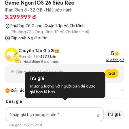
Game Ngon IOS 26 Siêu Rẻe
iPad Gen 8
32 GB
Hết bảo hành
3.299.999 đ
Phường Cô Giang, Quận 1, Tp Hồ Chí Minh
(Phường Cầu Ông Lãnh, TP Hồ Chí Minh mới)
Cập nhật
6 giờ trước
Chuyên Táo Giá Sỉ
5
Phản hồi:
98%
13
Đã bán
16
đánh giá
Hoạt động 5 giờ trước
Gửi
Trả giá
Thương lượng với người bán để được 
Đối Tác Chợ Tốt
giá hợp lý hơn
Cam kết hàng đúng mô tả, bảo hành ít nhất 3 tháng, hỗ trợ đổi
Deal giá
trả.
Tìm hiểu thêm
Trả giá
Nhập giá bạn mong muốn
đ
Giá gốc:
3.299.999 đ