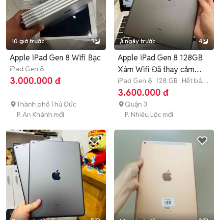
10 giờ trước
1
3 ngày trước
4
Apple iPad Gen 8 Wifi Bạc
Apple iPad Gen 8 128GB
iPad Gen 8
Xám Wifi Đã thay cảm
3.000.000 đ
ứng
iPad Gen 8
128 GB
Hết bảo
hành
3.600.000 đ
Thành phố Thủ Đức
Quận 3
P. An Khánh mới
P. Nhiêu Lộc mới