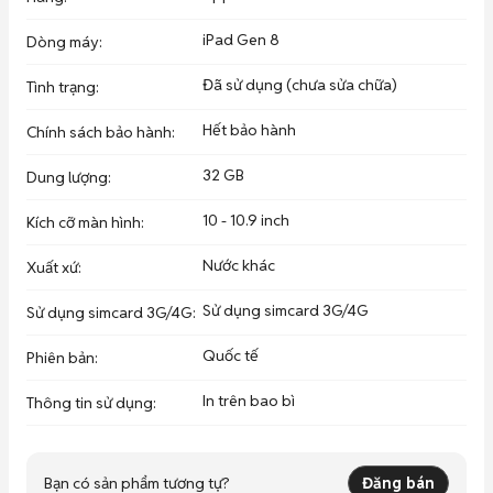
32GB Máy Đẹp Zin Chuẩn 3.749.999 - Màn Đẹp - pin Cao 

iPad Gen 8
Dòng máy
:
32gb Máy Đẹp Nét Zin Chuẩn 3.949.999 - Màn Đẹp - Pin Cao 
Đã sử dụng (chưa sửa chữa)
Tình trạng
:
Đụng Nóc

Hết bảo hành
Chính sách bảo hành
:
32 GB
Cam Kết: 

Dung lượng
:
Ko Dính ( MDM - Icloud - Bypass )

10 - 10.9 inch
Bảo Hành Trách Nhiệm Đầy Đủ tại Cửa Hàng

Kích cỡ màn hình
:
Quay Đầu Đổi Máy khi Khách hàng có Nhu Cầu

Nước khác
Xuất xứ
:
Hỗ Trợ Trả Góp Qua Thẻ Tín Dụng

Sử dụng simcard 3G/4G
Sử dụng simcard 3G/4G
:
Giá Tốt cho Ae lấy Số Lượng

Bảo Hành Toàn Quốc

Quốc tế
Phiên bản
:
Nhận hàng Thanh Toán
In trên bao bì
Thông tin sử dụng
:
Bạn có sản phẩm tương tự?
Đăng bán