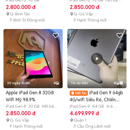
iPad Gen 8
32 GB
iPad Gen 8
32 GB
Hết bảo
hành
2.800.000 đ
2.850.000 đ
Q. Bình Tân
Q. Gò Vấp
P. Bình Trị Đông mới
P. Hạnh Thông mới
20 ngày trước
4
Tin ưu tiên
6
Apple iPad Gen 8 32GB
iPad Gen 9 64gb
Wifi Mỹ 98.9%
4G/wifi Siêu Rẻ, Chiến
iPad Gen 8
32 GB
Hết bảo
Game Ngon 🔥
iPad Gen 9
64 GB
4-6
hành
tháng
2.850.000 đ
4.699.999 đ
Q. Gò Vấp
Quận 1
P. Hạnh Thông mới
P. Cầu Ông Lãnh mới