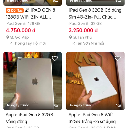
8 ngày trước
5
14 ngày trước
3
🎁 IPAD GEN 8
IPad Gen 8 32GB Có dùng
128GB WIFI ZIN ALL
Sim 4G-Zin- Full Chức
100% NEW 98.5 99%
iPad Gen 8
128 GB
Năng
iPad Gen 8
32 GB
4.750.000 đ
3.250.000 đ
Q. Gò Vấp
Q. Tân Phú
P. Thông Tây Hội mới
P. Tân Sơn Nhì mới
16 ngày trước
3
16 ngày trước
6
Apple iPad Gen 8 32GB
Apple iPad Gen 8 Wifi
Vàng đồng
32GB Trắng Đã sử dụng