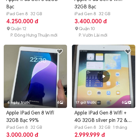
Bạc
32GB Bạc
iPad Gen 8
32 GB
iPad Gen 8
32 GB
4.250.000 đ
3.400.000 đ
Quận 12
Quận 10
P. Đông Hưng Thuận mới
P. Vườn Lài mới
6 ngày trước
6
17 giờ trước
6
Apple iPad Gen 8 Wifi
Apple iPad Gen 8 Wifi +
32GB Bạc 99%
4G 32GB silver pin 72 &
iPad Gen 8
32 GB
96
iPad Gen 8
32 GB
1 tháng
3.000.000 đ
2.999.999 đ