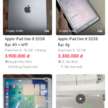
3 ngày trước
6
3 ngày trước
6
Apple iPad Gen 8 32GB
Apple iPad Gen 8 32GB
Bạc 4G + Wifi
Bạc 4g
iPad Gen 8
32 GB
1 tháng
iPad Gen 8
32 GB
3.900.000 đ
3.300.000 đ
Huyện Hóc Môn
Q. Tân Bình
Xã Đông Thạnh mới
P. Tân Sơn mới