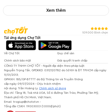
Xem thêm
109.000 Bình chọn
Tải ứng dụng Chợ Tốt
Về Chợ Tốt
Quy chế sàn
Chính sách bảo mật
Giải quyết tranh chấp
CÔNG TY TNHH CHỢ TỐT - Người đại diện theo pháp luật:
Nguyễn Trọng Tấn; GPDKKD: 0312120782 do Sở KH & ĐT TP.HCM cấp ngày
11/01/2013;
GPMXH: 185/GP-BTTTT do Bộ Thông tin và Truyền thông
cấp ngày 09/07/2024 - Chịu trách nhiệm
nội dung: Trần Hoàng Ly.
Chính sách sử dụng
Địa chỉ: Tầng 18, Toà nhà UOA, Số 6 đường Tân Trào, Phường Tân Mỹ,
Thành phố Hồ Chí Minh, Việt Nam;
Email: trogiup@chotot.vn -
Tổng đài CSKH: 19003003 (1.000đ/phút)