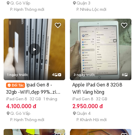
Q. Gò Vấp
Quận 3
P. Hạnh Thông mới
P. Nhiêu Lộc mới
1 ngày trước
4
3 ngày trước
6
ipad Gen 8 -
Apple iPad Gen 8 32GB
32gb -WIFI,đẹp 99%..zin
Wifi Vàng hồng
keng
iPad Gen 8
32 GB
1 tháng
iPad Gen 8
32 GB
4.100.000 đ
2.950.000 đ
Q. Gò Vấp
Quận 4
P. Hạnh Thông mới
P. Khánh Hội mới