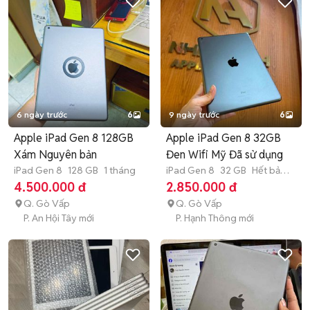
6 ngày trước
6
9 ngày trước
6
Apple iPad Gen 8 128GB
Apple iPad Gen 8 32GB
Xám Nguyên bản
Đen Wifi Mỹ Đã sử dụng
iPad Gen 8
128 GB
1 tháng
iPad Gen 8
32 GB
Hết bảo
hành
4.500.000 đ
2.850.000 đ
Q. Gò Vấp
Q. Gò Vấp
P. An Hội Tây mới
P. Hạnh Thông mới