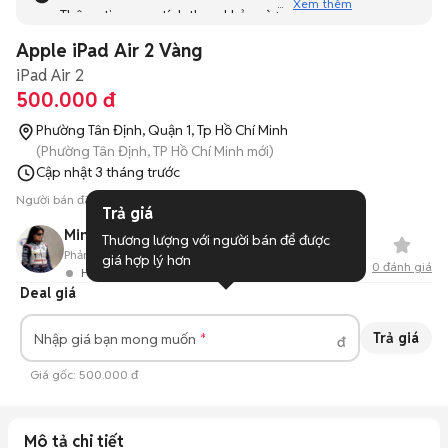
Xem thêm
Thông tin mang tính tham khảo và bạn không thể liên hệ
với người bán. Bạn hãy tham khảo thêm các tin đăng
Apple iPad Air 2 Vàng
tương tự khác dưới đây nhé!
iPad Air 2
500.000 đ
Phường Tân Định, Quận 1, Tp Hồ Chí Minh
(Phường Tân Định, TP Hồ Chí Minh mới)
Cập nhật
3 tháng trước
Người bán đã ẩn số điện thoại
Trả giá
Minh Ngoc
Thương lượng với người bán để được 
Phản hồi:
--
0
Đã bán
giá hợp lý hơn
0
đánh giá
Hoạt động 23 ngày trước
Deal giá
Trả giá
Nhập giá bạn mong muốn
đ
Giá gốc:
500.000 đ
Mô tả chi tiết