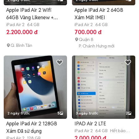
Apple iPad Air 2 Wifi
Apple iPad Air 2 64GB
64GB Vàng Likenew +
Xám Mất IMEI
Keyboard
iPad Air 2
64 GB
iPad Air 2
64 GB
2.200.000 đ
700.000 đ
Quận 8
Q. Bình Tân
P. Chánh Hưng mới
2 ngày trước
5
3 ngày trước
2
Apple iPad Air 2 128GB
IPAD Air 2 LTE
Xám Đã sử dụng
iPad Air 2
64 GB
Hết bảo
hành
2.000.000 đ
iPad Air 2
128 GB