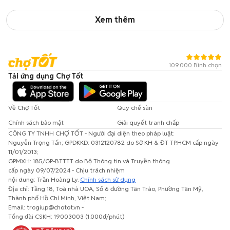
Xem thêm
109.000 Bình chọn
Tải ứng dụng Chợ Tốt
Về Chợ Tốt
Quy chế sàn
Chính sách bảo mật
Giải quyết tranh chấp
CÔNG TY TNHH CHỢ TỐT - Người đại diện theo pháp luật:
Nguyễn Trọng Tấn; GPDKKD: 0312120782 do Sở KH & ĐT TP.HCM cấp ngày
11/01/2013;
GPMXH: 185/GP-BTTTT do Bộ Thông tin và Truyền thông
cấp ngày 09/07/2024 - Chịu trách nhiệm
nội dung: Trần Hoàng Ly.
Chính sách sử dụng
Địa chỉ: Tầng 18, Toà nhà UOA, Số 6 đường Tân Trào, Phường Tân Mỹ,
Thành phố Hồ Chí Minh, Việt Nam;
Email: trogiup@chotot.vn -
Tổng đài CSKH: 19003003 (1.000đ/phút)