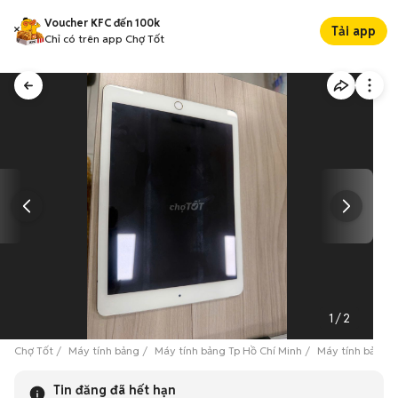
Voucher KFC đến 100k
Tải app
Chỉ có trên app Chợ Tốt
1
/
2
Chợ Tốt
Máy tính bảng
Máy tính bảng Tp Hồ Chí Minh
Máy tính bảng Q
Tin đăng đã hết hạn