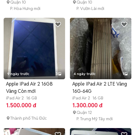
Quận 10
Quận 10
P. Hòa Hưng mới
P. Vườn Lài mới
9 ngày trước
3
4 ngày trước
1
Apple iPad Air 2 16GB
Apple iPad Air 2 LTE Vàng
Vàng Còn mới
16G-64G
iPad Air 2
16 GB
iPad Air 2
16 GB
1.500.000 đ
1.300.000 đ
Quận 12
Thành phố Thủ Đức
P. Trung Mỹ Tây mới