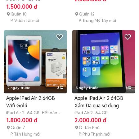
1.500.000 đ
Quận 10
Quận 12
P. Vườn Lài mới
P. Trung Mỹ Tây mới
2 ngày trước
3
5 ngày trước
6
Apple iPad Air 2 64GB
Apple iPad Air 2 64GB
Wifi Gold
Xám Đã qua sử dụng
iPad Air 2
64 GB
Hết bảo
iPad Air 2
64 GB
hành
1.800.000 đ
2.000.000 đ
Quận 7
Q. Tân Phú
P. Tân Hưng mới
P. Phú Thạnh mới