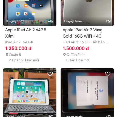
3 ngày trước
6
2 ngày trước
2
Apple iPad Air 2 64GB
Apple iPad Air 2 Vàng
Xám
Gold 16GB WiFi + 4G
iPad Air 2
64 GB
iPad Air 2
16 GB
Hết bảo
hành
1.350.000 đ
1.500.000 đ
Quận 8
Q. Tân Bình
P. Chánh Hưng mới
P. Tân Hòa mới
2 ngày trước
5
2 ngày trước
4