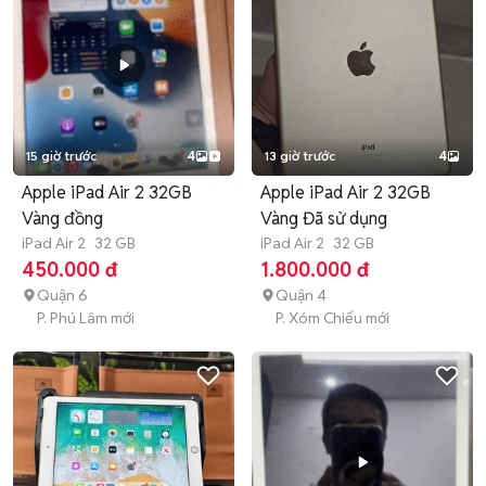
15 giờ trước
4
13 giờ trước
4
Apple iPad Air 2 32GB
Apple iPad Air 2 32GB
Vàng đồng
Vàng Đã sử dụng
iPad Air 2
32 GB
iPad Air 2
32 GB
450.000 đ
1.800.000 đ
Quận 6
Quận 4
P. Phú Lâm mới
P. Xóm Chiếu mới