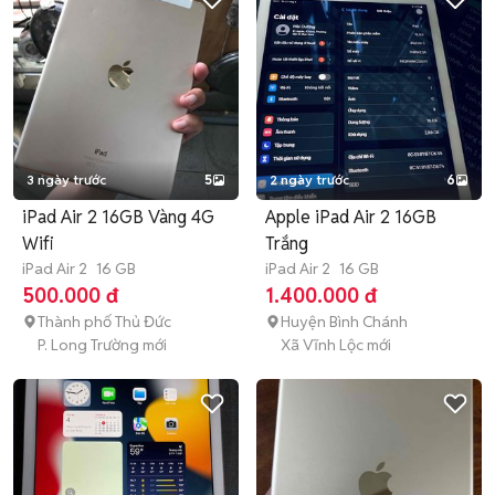
3 ngày trước
5
2 ngày trước
6
iPad Air 2 16GB Vàng 4G
Apple iPad Air 2 16GB
Wifi
Trắng
iPad Air 2
16 GB
iPad Air 2
16 GB
500.000 đ
1.400.000 đ
Thành phố Thủ Đức
Huyện Bình Chánh
P. Long Trường mới
Xã Vĩnh Lộc mới