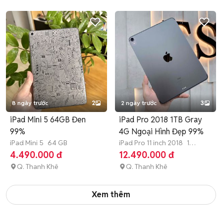
8 ngày trước
2
2 ngày trước
3
iPad Mini 5 64GB Đen
iPad Pro 2018 1TB Gray
99%
4G Ngoại Hình Đẹp 99%
iPad Mini 5
64 GB
iPad Pro 11 inch 2018
1
TB
Hết bảo hành
4.490.000 đ
12.490.000 đ
Q. Thanh Khê
Q. Thanh Khê
Xem thêm