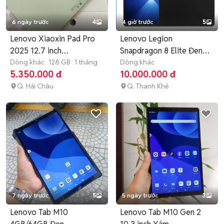
6 ngày trước
4
4 giờ trước
5
Lenovo Xiaoxin Pad Pro
Lenovo Legion
2025 12.7 inch
Snapdragon 8 Elite Đen
NewOpenbox
Dòng khác
128 GB
1 tháng
Đã sử dụng
Dòng khác
5.350.000 đ
10.000.000 đ
Q. Hải Châu
Q. Thanh Khê
7 ngày trước
5
5 ngày trước
3
Lenovo Tab M10
Lenovo Tab M10 Gen 2