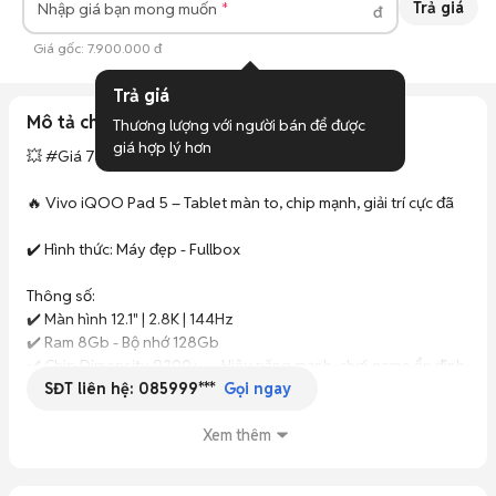
Trả giá
Nhập giá bạn mong muốn
đ
Hỗ trợ trả góp không cần trả trước
Giá gốc:
7.900.000 đ
Giao lưu thu cũ đổi mới giá ưu đãi
Trả giá
Mô tả chi tiết
Thương lượng với người bán để được 
giá hợp lý hơn
💥 #Giá 7tr900

🔥 Vivo iQOO Pad 5 – Tablet màn to, chip mạnh, giải trí cực đã

✔️ Hình thức: Máy đẹp - Fullbox 

Thông số:

✔️ Màn hình 12.1" | 2.8K | 144Hz

✔️ Ram 8Gb - Bộ nhớ 128Gb

✔️ Chip Dimensity 9300+ → Hiệu năng mạnh, chơi game ổn định 
SĐT liên hệ:
085999***
lâu dài

Gọi ngay
✔️ Camera đủ dùng → Học online, video call rõ nét

✔️ 6 loa stereo → Âm thanh to

Xem thêm
✔️ Pin ~10.000mAh → Sạc nhanh ~44W
