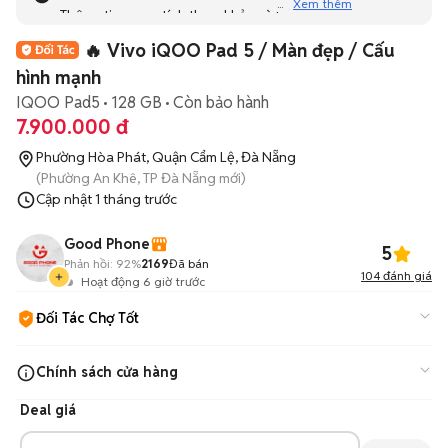
Xem thêm
Thông tin mang tính tham khảo và bạn không thể liên hệ
với người bán. Bạn hãy tham khảo thêm các tin đăng
🔥 Vivo iQOO Pad 5 / Màn đẹp / Cấu
tương tự khác dưới đây nhé!
hình mạnh
IQOO Pad5
128 GB
Còn bảo hành
7.900.000 đ
Phường Hòa Phát, Quận Cẩm Lệ, Đà Nẵng
(Phường An Khê, TP Đà Nẵng mới)
Cập nhật
1 tháng trước
Good Phone
5
Phản hồi:
92%
2169
Đã bán
104
đánh giá
Hoạt động 6 giờ trước
Đối Tác Chợ Tốt
Cam kết hàng đúng mô tả, bảo hành ít nhất 3 tháng, hỗ trợ đổi
Chính sách cửa hàng
trả.
Tìm hiểu thêm
Deal giá
Miễn phí vận chuyển nội thành
Bảo hành 3 tháng phần cứng