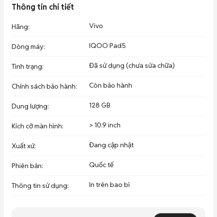
🤝 Giao lưu thu cũ đổi mới với giá 🔥 Siêu Ưu Đãi 

Thông tin chi tiết
♦️Hỗ trợ trả góp không cần trả trước

Vivo
Hãng
:
📍Đ/c : 571 Tôn Đản - Đà Nẵng
IQOO Pad5
Dòng máy
:
Đã sử dụng (chưa sửa chữa)
Tình trạng
:
Còn bảo hành
Chính sách bảo hành
:
128 GB
Dung lượng
:
> 10.9 inch
Kích cỡ màn hình
:
Đang cập nhật
Xuất xứ
:
Quốc tế
Phiên bản
:
In trên bao bì
Thông tin sử dụng
: