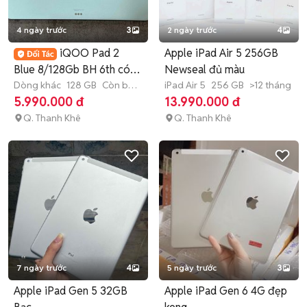
4 ngày trước
3
2 ngày trước
4
iQOO Pad 2
Apple iPad Air 5 256GB
Blue 8/128Gb BH 6th có
Newseal đủ màu
trả góp
Dòng khác
128 GB
Còn bảo
iPad Air 5
256 GB
>12 tháng
hành
5.990.000 đ
13.990.000 đ
Q. Thanh Khê
Q. Thanh Khê
7 ngày trước
4
5 ngày trước
3
Apple iPad Gen 5 32GB
Apple iPad Gen 6 4G đẹp