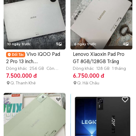
10 ngày trước
5
6 ngày trước
4
Vivo iQOO Pad
Lenovo Xiaoxin Pad Pro
2 Pro 13 inch
GT 8GB/128GB Trắng
12GB/256GB Bạc
Dòng khác
256 GB
Còn
Dòng khác
128 GB
1 tháng
bảo hành
7.500.000 đ
6.750.000 đ
Q. Thanh Khê
Q. Hải Châu