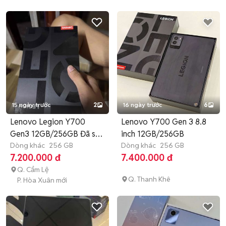
15 ngày trước
2
16 ngày trước
6
Lenovo Legion Y700
Lenovo Y700 Gen 3 8.8
Gen3 12GB/256GB Đã sử
inch 12GB/256GB
dụng
Dòng khác
256 GB
Dòng khác
256 GB
7.200.000 đ
7.400.000 đ
Q. Cẩm Lệ
Q. Thanh Khê
P. Hòa Xuân mới