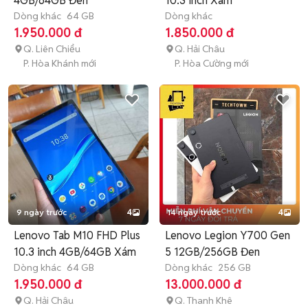
4GB/64GB Đen
10.3 inch Xám
Dòng khác
64 GB
Dòng khác
1.950.000 đ
1.850.000 đ
Q. Liên Chiểu
Q. Hải Châu
P. Hòa Khánh mới
P. Hòa Cường mới
9 ngày trước
4
14 ngày trước
4
Lenovo Tab M10 FHD Plus
Lenovo Legion Y700 Gen
10.3 inch 4GB/64GB Xám
5 12GB/256GB Đen
Dòng khác
64 GB
Dòng khác
256 GB
1.950.000 đ
13.000.000 đ
Q. Hải Châu
Q. Thanh Khê