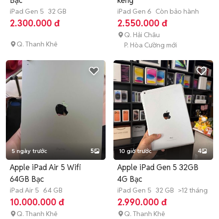
Bạc
keng
iPad Gen 5
32 GB
iPad Gen 6
Còn bảo hành
2.300.000 đ
2.550.000 đ
Q. Hải Châu
Q. Thanh Khê
P. Hòa Cường mới
5 ngày trước
5
10 giờ trước
4
Apple iPad Air 5 Wifi
Apple iPad Gen 5 32GB
64GB Bạc
4G Bạc
iPad Air 5
64 GB
iPad Gen 5
32 GB
>12 tháng
10.000.000 đ
2.990.000 đ
Q. Thanh Khê
Q. Thanh Khê