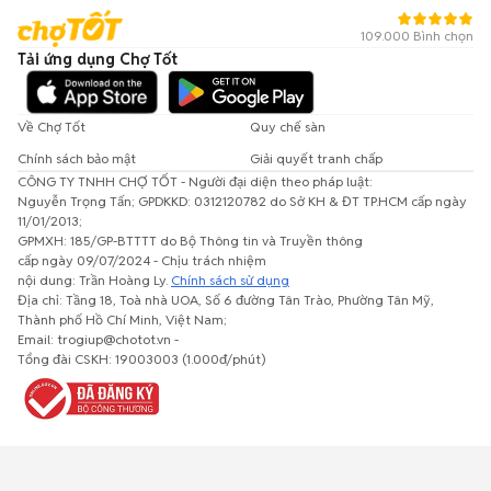
109.000 Bình chọn
Tải ứng dụng Chợ Tốt
Về Chợ Tốt
Quy chế sàn
Chính sách bảo mật
Giải quyết tranh chấp
CÔNG TY TNHH CHỢ TỐT - Người đại diện theo pháp luật:
Nguyễn Trọng Tấn; GPDKKD: 0312120782 do Sở KH & ĐT TP.HCM cấp ngày
11/01/2013;
GPMXH: 185/GP-BTTTT do Bộ Thông tin và Truyền thông
cấp ngày 09/07/2024 - Chịu trách nhiệm
nội dung: Trần Hoàng Ly.
Chính sách sử dụng
Địa chỉ: Tầng 18, Toà nhà UOA, Số 6 đường Tân Trào, Phường Tân Mỹ,
Thành phố Hồ Chí Minh, Việt Nam;
Email: trogiup@chotot.vn -
Tổng đài CSKH: 19003003 (1.000đ/phút)