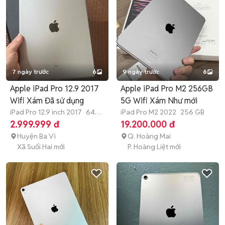
7 ngày trước
6
9 ngày trước
6
Apple iPad Pro 12.9 2017
Apple iPad Pro M2 256GB
Wifi Xám Đã sử dụng
5G Wifi Xám Như mới
iPad Pro 12.9 inch 2017
64
iPad Pro M2 2022
256 GB
GB
2.999.999 đ
19.200.000 đ
Huyện Ba Vì
Q. Hoàng Mai
Xã Suối Hai mới
P. Hoàng Liệt mới