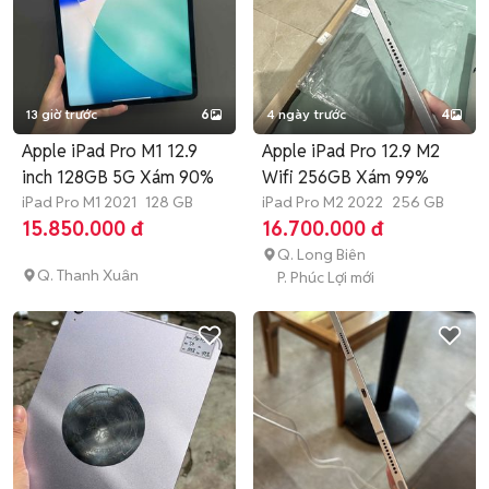
13 giờ trước
6
4 ngày trước
4
Apple iPad Pro M1 12.9
Apple iPad Pro 12.9 M2
inch 128GB 5G Xám 90%
Wifi 256GB Xám 99%
iPad Pro M1 2021
128 GB
iPad Pro M2 2022
256 GB
15.850.000 đ
16.700.000 đ
Q. Long Biên
Q. Thanh Xuân
P. Phúc Lợi mới