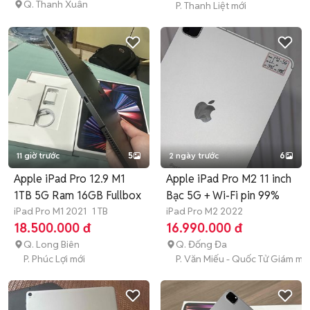
Q. Thanh Xuân
P. Thanh Liệt mới
11 giờ trước
5
2 ngày trước
6
Apple iPad Pro 12.9 M1
Apple iPad Pro M2 11 inch
1TB 5G Ram 16GB Fullbox
Bạc 5G + Wi-Fi pin 99%
iPad Pro M1 2021
1 TB
iPad Pro M2 2022
18.500.000 đ
16.990.000 đ
Q. Long Biên
Q. Đống Đa
P. Phúc Lợi mới
P. Văn Miếu - Quốc Tử Giám mớ