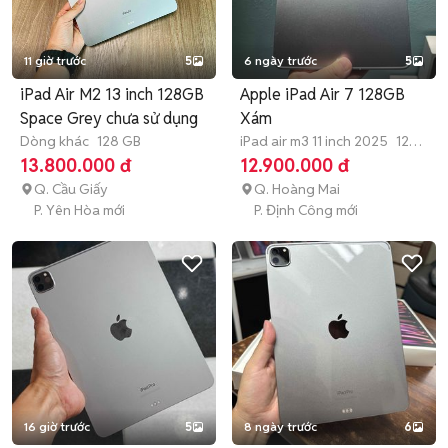
11 giờ trước
5
6 ngày trước
5
iPad Air M2 13 inch 128GB
Apple iPad Air 7 128GB
Space Grey chưa sử dụng
Xám
Dòng khác
128 GB
iPad air m3 11 inch 2025
128
GB
13.800.000 đ
12.900.000 đ
Q. Cầu Giấy
Q. Hoàng Mai
P. Yên Hòa mới
P. Định Công mới
16 giờ trước
5
8 ngày trước
6