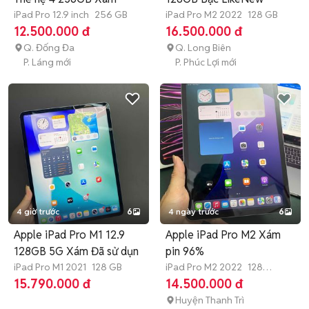
iPad Pro 12.9 inch
256 GB
iPad Pro M2 2022
128 GB
12.500.000 đ
16.500.000 đ
Q. Đống Đa
Q. Long Biên
P. Láng mới
P. Phúc Lợi mới
4 giờ trước
6
4 ngày trước
6
Apple iPad Pro M1 12.9
Apple iPad Pro M2 Xám
128GB 5G Xám Đã sử dụn
pin 96%
iPad Pro M1 2021
128 GB
iPad Pro M2 2022
128
GB
Còn bảo hành
15.790.000 đ
14.500.000 đ
Huyện Thanh Trì