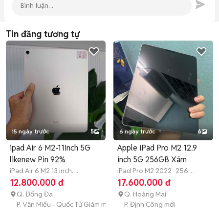
Tin đăng tương tự
15 ngày trước
5
6 ngày trước
6
ipad Air 6 M2-11inch 5G
Apple iPad Pro M2 12.9
likenew Pin 92%
inch 5G 256GB Xám
iPad Air 6 M2 13 inch
iPad Pro M2 2022
256
2024
128 GB
3 tháng
GB
Hết bảo hành
12.800.000 đ
17.600.000 đ
Q. Đống Đa
Q. Hoàng Mai
P. Văn Miếu - Quốc Tử Giám mới
P. Định Công mới