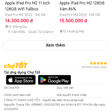
Apple iPad Pro M2 11 inch
Apple iPad Pro M2 128GB
128GB Wifi Fullbox
Xám 86%
iPad Pro M2 2022
128 GB
iPad Pro M2 2022
128 GB
14.300.000 đ
15.500.000 đ
Q. Đống Đa
Q. Hoàng Mai
P. Văn Miếu - Quốc Tử Giám mới
Xem thêm
109.000 Bình chọn
Tải ứng dụng Chợ Tốt
Về Chợ Tốt
Quy chế sàn
Chính sách bảo mật
Giải quyết tranh chấp
CÔNG TY TNHH CHỢ TỐT - Người đại diện theo pháp luật:
Nguyễn Trọng Tấn; GPDKKD: 0312120782 do Sở KH & ĐT TP.HCM cấp ngày
11/01/2013;