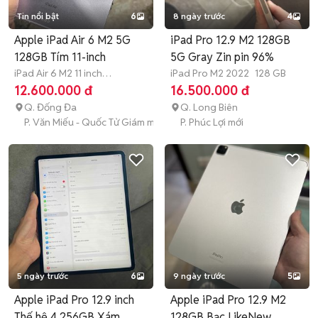
Tin nổi bật
6
8 ngày trước
4
Apple iPad Air 6 M2 5G
iPad Pro 12.9 M2 128GB
128GB Tím 11-inch
5G Gray Zin pin 96%
iPad Air 6 M2 11 inch
iPad Pro M2 2022
128 GB
2024
128 GB
12.600.000 đ
16.500.000 đ
Q. Đống Đa
Q. Long Biên
P. Văn Miếu - Quốc Tử Giám mới
P. Phúc Lợi mới
5 ngày trước
6
9 ngày trước
5
Apple iPad Pro 12.9 inch
Apple iPad Pro 12.9 M2
Thế hệ 4 256GB Xám
128GB Bạc LikeNew