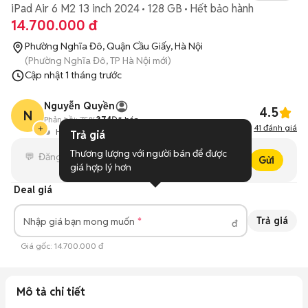
iPad Air 6 M2 13 inch 2024
128 GB
Hết bảo hành
14.700.000 đ
Phường Nghĩa Đô, Quận Cầu Giấy, Hà Nội
(Phường Nghĩa Đô, TP Hà Nội mới)
Cập nhật
1 tháng trước
Nguyễn Quyền
4.5
N
Phản hồi:
75%
374
Đã bán
41
đánh giá
Hoạt động 7 giờ trước
Trả giá
Thương lượng với người bán để được 
Gửi
giá hợp lý hơn
Deal giá
Trả giá
Nhập giá bạn mong muốn
đ
Giá gốc:
14.700.000 đ
Mô tả chi tiết