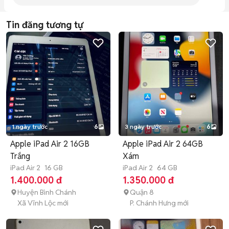
Tin đăng tương tự
1 ngày trước
6
3 ngày trước
6
Apple iPad Air 2 16GB
Apple iPad Air 2 64GB
Trắng
Xám
iPad Air 2
16 GB
iPad Air 2
64 GB
1.400.000 đ
1.350.000 đ
Huyện Bình Chánh
Quận 8
Xã Vĩnh Lộc mới
P. Chánh Hưng mới