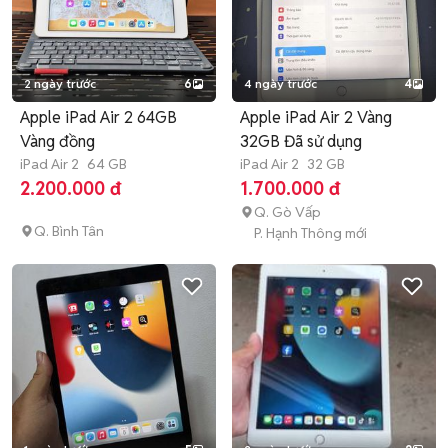
2 ngày trước
6
4 ngày trước
4
Apple iPad Air 2 64GB
Apple iPad Air 2 Vàng
Vàng đồng
32GB Đã sử dụng
iPad Air 2
64 GB
iPad Air 2
32 GB
2.200.000 đ
1.700.000 đ
Q. Gò Vấp
Q. Bình Tân
P. Hạnh Thông mới