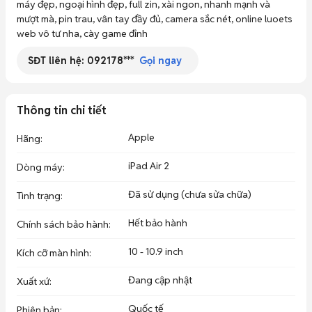
máy đẹp, ngoại hình đẹp, full zin, xài ngon, nhanh mạnh và 
mượt mà, pin trau, vân tay đầy đủ, camera sắc nét, online luoets 
web vô tư nha, cày game đỉnh
SĐT liên hệ:
092178***
Gọi ngay
Thông tin chi tiết
Apple
Hãng
:
iPad Air 2
Dòng máy
:
Đã sử dụng (chưa sửa chữa)
Tình trạng
:
Hết bảo hành
Chính sách bảo hành
:
10 - 10.9 inch
Kích cỡ màn hình
:
Đang cập nhật
Xuất xứ
:
Quốc tế
Phiên bản
: