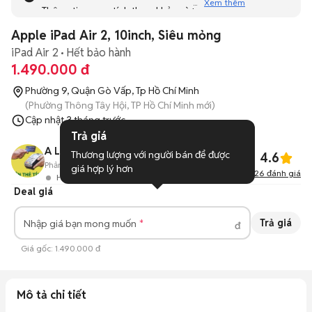
Xem thêm
Thông tin mang tính tham khảo và bạn không thể liên hệ
với người bán. Bạn hãy tham khảo thêm các tin đăng
Apple iPad Air 2, 10inch, Siêu mỏng
tương tự khác dưới đây nhé!
iPad Air 2
Hết bảo hành
1.490.000 đ
Phường 9, Quận Gò Vấp, Tp Hồ Chí Minh
(Phường Thông Tây Hội, TP Hồ Chí Minh mới)
Cập nhật
3 tháng trước
Trả giá
A LONG nhận thanh toán THẺ TÍN DỤNG
Thương lượng với người bán để được 
4.6
Phản hồi:
--
23
Đã bán
giá hợp lý hơn
126
đánh giá
Hoạt động 7 giờ trước
Deal giá
Trả giá
Nhập giá bạn mong muốn
đ
Giá gốc:
1.490.000 đ
Mô tả chi tiết