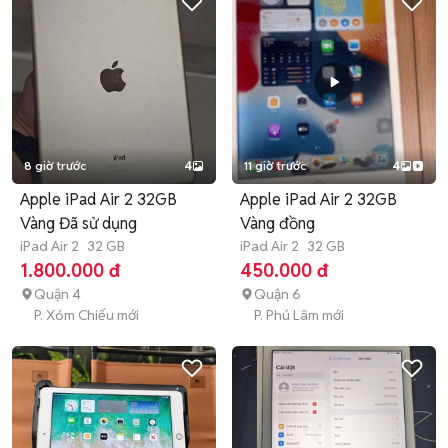
8 giờ trước
4
11 giờ trước
4
Apple iPad Air 2 32GB
Apple iPad Air 2 32GB
Vàng Đã sử dụng
Vàng đồng
iPad Air 2
32 GB
iPad Air 2
32 GB
1.800.000 đ
450.000 đ
Quận 4
Quận 6
P. Xóm Chiếu mới
P. Phú Lâm mới