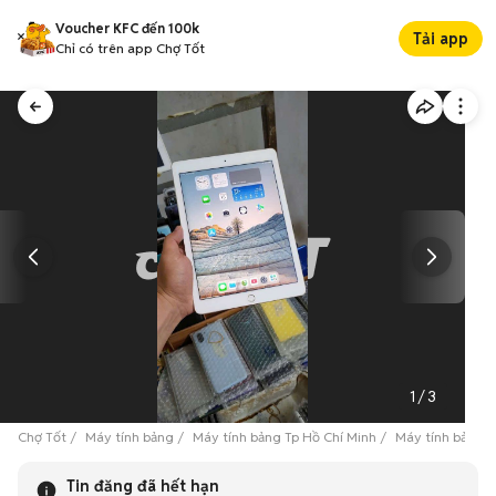
Voucher KFC đến 100k
Tải app
Chỉ có trên app Chợ Tốt
1
/
3
Chợ Tốt
Máy tính bảng
Máy tính bảng Tp Hồ Chí Minh
Máy tính bảng 
Tin đăng đã hết hạn