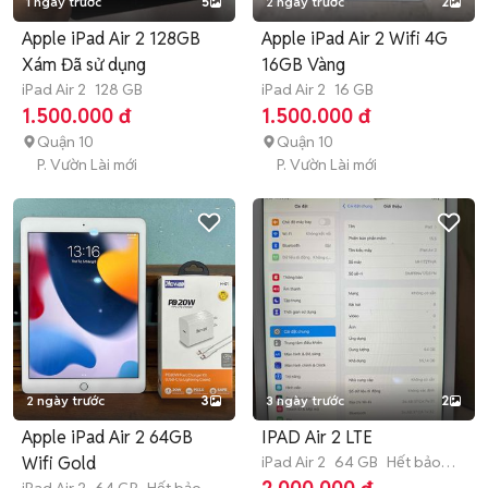
1 ngày trước
5
2 ngày trước
2
Apple iPad Air 2 128GB
Apple iPad Air 2 Wifi 4G
Xám Đã sử dụng
16GB Vàng
iPad Air 2
128 GB
iPad Air 2
16 GB
1.500.000 đ
1.500.000 đ
Quận 10
Quận 10
P. Vườn Lài mới
P. Vườn Lài mới
2 ngày trước
3
3 ngày trước
2
Apple iPad Air 2 64GB
IPAD Air 2 LTE
Wifi Gold
iPad Air 2
64 GB
Hết bảo
hành