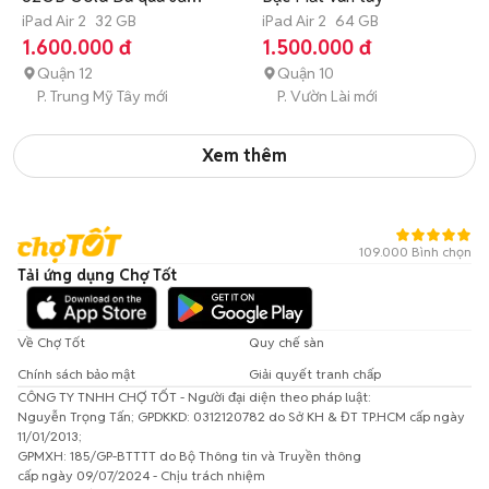
dụng
iPad Air 2
32 GB
iPad Air 2
64 GB
1.600.000 đ
1.500.000 đ
Quận 12
Quận 10
P. Trung Mỹ Tây mới
P. Vườn Lài mới
Xem thêm
109.000 Bình chọn
Tải ứng dụng Chợ Tốt
Về Chợ Tốt
Quy chế sàn
Chính sách bảo mật
Giải quyết tranh chấp
CÔNG TY TNHH CHỢ TỐT - Người đại diện theo pháp luật:
Nguyễn Trọng Tấn; GPDKKD: 0312120782 do Sở KH & ĐT TP.HCM cấp ngày
11/01/2013;
GPMXH: 185/GP-BTTTT do Bộ Thông tin và Truyền thông
cấp ngày 09/07/2024 - Chịu trách nhiệm