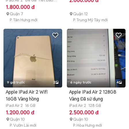
2.000.000 đ
iPad Air 2
64 GB
Hết bảo
hành
1.800.000 đ
Quận 7
Quận 12
P. Tân Hưng mới
P. Trung Mỹ Tây mới
9 giờ trước
2
6 ngày trước
4
Apple iPad Air 2 Wifi
Apple iPad Air 2 128GB
16GB Vàng hồng
Vàng Đã sử dụng
iPad Air 2
16 GB
iPad Air 2
128 GB
1.200.000 đ
2.500.000 đ
Quận 10
Quận 10
P. Vườn Lài mới
P. Hòa Hưng mới