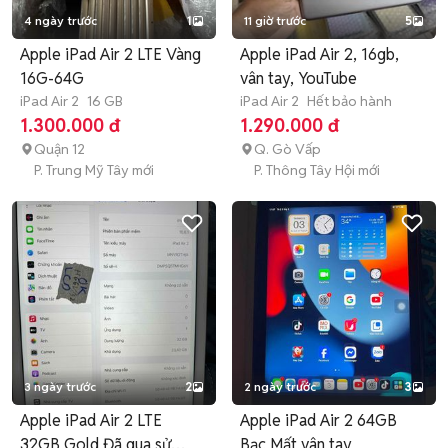
4 ngày trước
1
11 giờ trước
5
Apple iPad Air 2 LTE Vàng
Apple iPad Air 2, 16gb,
16G-64G
vân tay, YouTube
iPad Air 2
16 GB
iPad Air 2
Hết bảo hành
1.300.000 đ
1.290.000 đ
Quận 12
Q. Gò Vấp
P. Trung Mỹ Tây mới
P. Thông Tây Hội mới
3 ngày trước
2
2 ngày trước
3
Apple iPad Air 2 LTE
Apple iPad Air 2 64GB
32GB Gold Đã qua sử
Bạc Mất vân tay