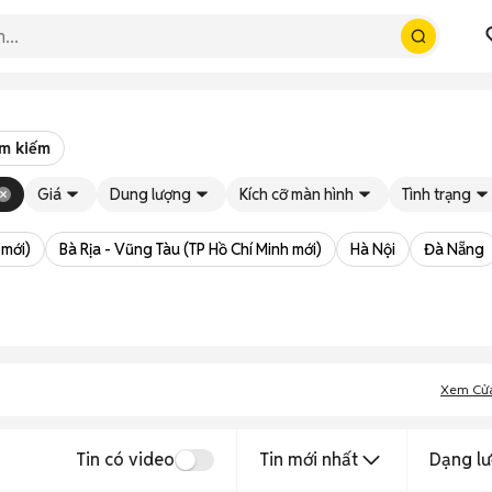
ìm kiếm
Giá
Dung lượng
Kích cỡ màn hình
Tình trạng
 mới)
Bà Rịa - Vũng Tàu (TP Hồ Chí Minh mới)
Hà Nội
Đà Nẵng
Xem Cử
Tin có video
Tin mới nhất
Dạng lư