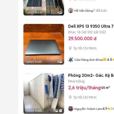
7
đã bán
Hồ Văn Dũng
1 phút trước
9
Khác
16 GB
512 GB
SSD
29.500.000 đ
Tp Hồ Chí Minh
4.8
Cửa Hàng Anh Khoa
1 phút trước
6
Phòng 20m2- Gác. Kệ B
Nhà trống
2,6 triệu/tháng
20 m²
Tp Hồ Chí Minh
4.9
2
Nguyễn Thành Lâm
1 phút trước
7