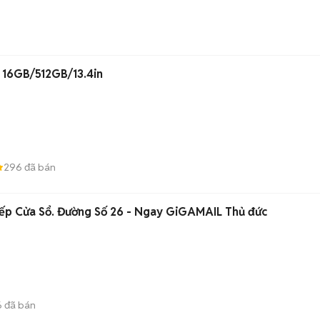
Dell XPS 13 9350 Ultra 7 16GB/512GB/13.4in
296
đã bán
ếp Cửa Sổ. Đường Số 26 - Ngay GiGAMAIL Thủ đức
6
đã bán