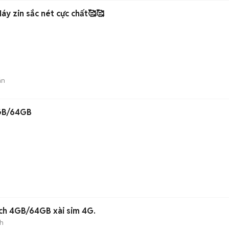
áy zin sắc nét cực chất🥰🥰
án
4GB/64GB
nch 4GB/64GB xài sim 4G.
h