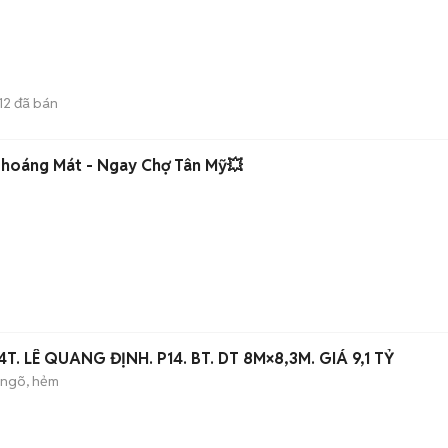
12
đã bán
Thoáng Mát - Ngay Chợ Tân Mỹ💥
T. LÊ QUANG ĐỊNH. P14. BT. DT 8M×8,3M. GIÁ 9,1 TỶ
 ngõ, hẻm