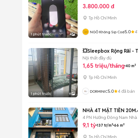
3.800.000 đ
Tp Hồ Chí Minh
5.0
4
NGÔ Không Sip Cod
1 phút trước
4
💥Sleepbox Rộng Rãi - 
Nội thất đầy đủ
1,65 triệu/tháng
40 m²
Tp Hồ Chí Minh
5.0
4
đã bán
DORMINIC
1 phút trước
11
NHÀ 4T MẶT TIỀN 20M.4
4 PN
Hướng Đông Nam
Nhà
9,1 tỷ
137 tr/m²
66 m²
Tp Hồ Chí Minh