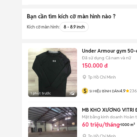
Bạn cần tìm
kích cỡ màn hình
nào ?
Kích cỡ màn hình:
8 - 8.9 inch
Under Armour gym 50-
Đã sử dụng
Cả nam và nữ
150.000 đ
Tp Hồ Chí Minh
S
4.9
236
SI HIỆU BÌNH DÂN
1 phút trước
3
MB KHO XƯƠNG VITRI Đ
Mặt bằng kinh doanh
Hoàn t
60 triệu/tháng
1000 m²
Tp Hồ Chí Minh