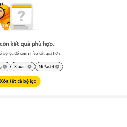
còn kết quả phù hợp.
ố bộ lọc để xem nhiều kết quả hơn.
g
Xiaomi
Mi Pad 4
Xóa tất cả bộ lọc