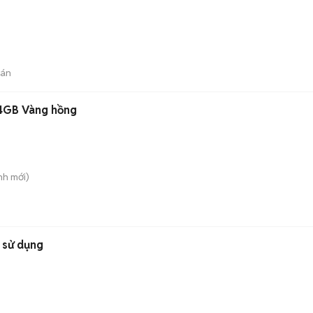
bán
4GB Vàng hồng
nh
mới)
 sử dụng