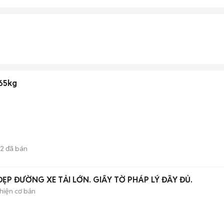
65kg
2
đã bán
ẸP ĐƯỜNG XE TẢI LỚN. GIẤY TỜ PHÁP LÝ ĐẦY ĐỦ.
hiện cơ bản