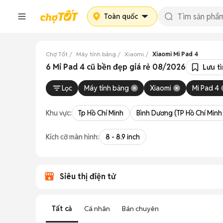
Toàn quốc
Chợ Tốt
Máy tính bảng
Xiaomi
Xiaomi Mi Pad 4
6 Mi Pad 4 cũ bền đẹp giá rẻ 08/2026
Lưu t
Lọc
Máy tính bảng
Xiaomi
Mi Pad 4
Khu vực:
Tp Hồ Chí Minh
Bình Dương (TP Hồ Chí Minh
Kích cỡ màn hình:
8 - 8.9 inch
Siêu thị điện tử
Tất cả
Cá nhân
Bán chuyên